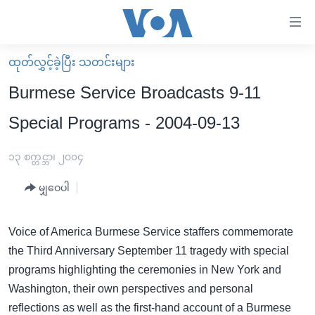
သုံး
ရ
လွယ်ကူ
ထုတ်လွှင့်ခဲ့ပြီး သတင်းများ
မူလစာမျက်နှာ
စေ
Burmese Service Broadcasts 9-11
မြန်မာ
သည့်
Special Programs - 2004-09-13
ကမ္ဘာ့သတင်းများ
Link
ဗွီဒီယို
နိုင်ငံတကာ
၁၃ စက္တင္ဘာ၊ ၂၀၀၄
များ
သတင်းလွတ်လပ်ခွင့်
အမေရိကန်
ပင်မ
မျှဝေပါ
ရပ်ဝန်းတခု လမ်းတခု အလွန်
တရုတ်
အကြောင်းအရာ
သို့
အင်္ဂလိပ်စာလေ့လာမယ်
အစ္စရေး-ပါလက်စတိုင်း
Voice of America Burmese Service staffers commemorate
ကျော်
the Third Anniversary September 11 tragedy with special
အပတ်စဉ်ကဏ္ဍများ
အမေရိကန်သုံးအီဒီယံ
ကြည့်
programs highlighting the ceremonies in New York and
ရေဒီယိုနှင့်ရုပ်သံ အချက်အလက်များ
မကြေးမုံရဲ့ အင်္ဂလိပ်စာ
ရေဒီယို
ရန်
Washington, their own perspectives and personal
ပင်မ
ရေဒီယို/တီဗွီအစီအစဉ်
ရုပ်ရှင်ထဲက အင်္ဂလိပ်စာ
တီဗွီ
reflections as well as the first-hand account of a Burmese