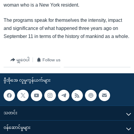
အ
woman who is a New York resident.
သုတပဒေသာ အင်္ဂလိပ်စာ
ညွန်း
Learning English
စာမျက်နှာ
The programs speak for themselves the intensity, impact
သို့
ဗွီအိုအေ လူမှုကွန်ယက်များ
and significance of what happened three years ago on
ကျော်
September 11 in terms of the history of mankind as a whole.
ကြည့်
ရန်
ဘာသာစကားများ
ရှာဖွေ
မျှဝေပါ
Follow us
ရန်
နေရာ
ဗွီအိုအေ လူမှုကွန်ယက်များ
သို့
ကျော်
ရန်
သတင်း
၀န်ဆောင်မှုများ