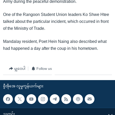
အ
Army during the peaceful demonstration.
သုတပဒေသာ အင်္ဂလိပ်စာ
ညွန်း
Learning English
One of the Rangoon Student Union leaders Ko Shwe Htee
စာမျက်နှာ
talked about the particular incident, which occurred in front
သို့
ဗွီအိုအေ လူမှုကွန်ယက်များ
of the Ministry of Trade.
ကျော်
ကြည့်
Mandalay resident, Poet Hein Naing also described what
ရန်
ဘာသာစကားများ
had happened a day after the coup in his hometown.
ရှာဖွေ
ရန်
နေရာ
မျှဝေပါ
Follow us
သို့
ကျော်
ရန်
ဗွီအိုအေ လူမှုကွန်ယက်များ
သတင်း