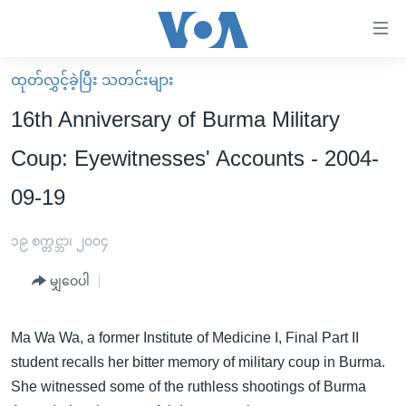
သုံး
ရ
လွယ်ကူ
ထုတ်လွှင့်ခဲ့ပြီး သတင်းများ
မူလစာမျက်နှာ
စေ
16th Anniversary of Burma Military
မြန်မာ
သည့်
Coup: Eyewitnesses' Accounts - 2004-
ကမ္ဘာ့သတင်းများ
Link
09-19
ဗွီဒီယို
နိုင်ငံတကာ
များ
သတင်းလွတ်လပ်ခွင့်
အမေရိကန်
ပင်မ
၁၉ စက္တင္ဘာ၊ ၂၀၀၄
ရပ်ဝန်းတခု လမ်းတခု အလွန်
တရုတ်
အကြောင်းအရာ
မျှဝေပါ
သို့
အင်္ဂလိပ်စာလေ့လာမယ်
အစ္စရေး-ပါလက်စတိုင်း
ကျော်
အပတ်စဉ်ကဏ္ဍများ
အမေရိကန်သုံးအီဒီယံ
ကြည့်
Ma Wa Wa, a former Institute of Medicine I, Final Part II
ရေဒီယိုနှင့်ရုပ်သံ အချက်အလက်များ
မကြေးမုံရဲ့ အင်္ဂလိပ်စာ
ရေဒီယို
ရန်
student recalls her bitter memory of military coup in Burma.
ပင်မ
She witnessed some of the ruthless shootings of Burma
ရေဒီယို/တီဗွီအစီအစဉ်
ရုပ်ရှင်ထဲက အင်္ဂလိပ်စာ
တီဗွီ