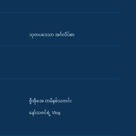
သုတပဒေသာ အင်္ဂလိပ်စာ
ဗွီအိုအေ တမိနစ်သတင်း
နော်သဇင်ရဲ့ Vlog