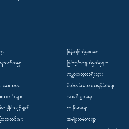
ပညာ
မြန်မာပြည်မှပေးစာ
အနာဂတ်ကမ္ဘာ
မြင်ကွင်းကျယ်မှတ်စုများ
ကမ္ဘာတလွှားခရီးသွား
း အားကစား
ဒီသီတင်းပတ် အာရှနိုင်ငံရေး
ားသတင်းများ
အာရှစီးပွားရေး
်မာ နှိုင်းယှဉ်ချက်
ကျန်းမာရေး
ပြားသတင်းများ
အမျိုးသမီးကဏ္ဍ