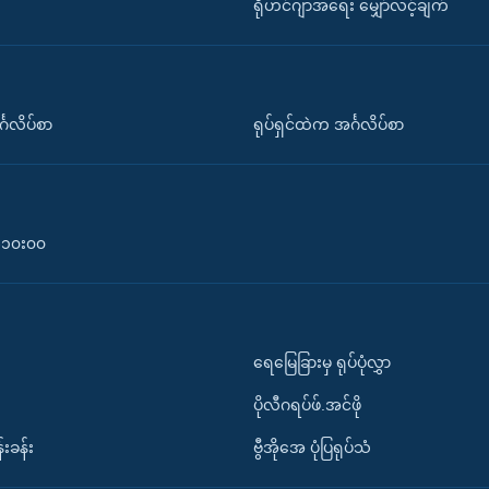
ရိုဟင်ဂျာအရေး မျှော်လင့်ချက်
်္ဂလိပ်စာ
ရုပ်ရှင်ထဲက အင်္ဂလိပ်စာ
၀-၁၀း၀၀
ရေမြေခြားမှ ရုပ်ပုံလွှာ
ပိုလီဂရပ်ဖ်.အင်ဖို
်းခန်း
ဗွီအိုအေ ပုံပြရုပ်သံ