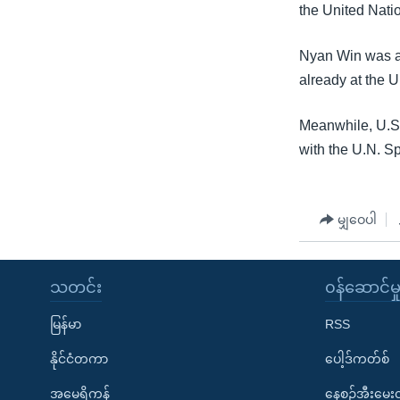
သုတပဒေသာ အင်္ဂလိပ်စာ
အ
the United Nat
ညွန်း
စာမျက်နှာ
Nyan Win was ap
သို့
already at the 
ကျော်
ကြည့်
Meanwhile, U.S.
ရန်
with the U.N. S
ရှာဖွေ
ရန်
မျှဝေပါ
နေရာ
သို့
ကျော်
သတင်း
၀န်ဆောင်မှ
ရန်
မြန်မာ
RSS
နိုင်ငံတကာ
ပေါ့ဒ်ကတ်စ်
အမေရိကန်
နေ့စဉ်အီးမေ