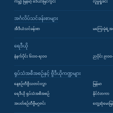
ကမ္ဘာ့ မြန်မာ့ မီဒီယာမြင်ကွင်း
လူမှုရှုခင်း
အင်္ဂလိပ်သင်ခန်းစာများ
အီဒီယံသင်ခန်းစာ
မကြေးမုံရဲ့အင
ရေဒီယို
နံနက်ပိုင်း ၆း၀၀-ရး၀၀
ညပိုင်း ၉း၀
ရုပ်သံအစီအစဉ်နှင့် ဗွီဒီယိုကဏ္ဍများ
နေ့စဉ်တီဗွီသတင်းလွှာ
မြန်မာ
ရေဒီယို ရုပ်သံအစီအစဉ်
နိုင်ငံတကာ
အပတ်စဉ်တီဗွီမဂ္ဂဇင်း
တွေ့ဆုံမေးမြန