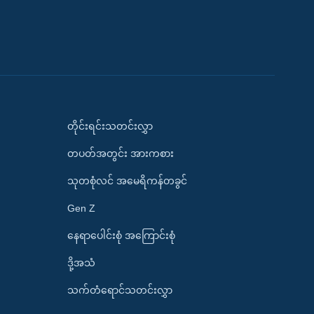
တိုင်းရင်းသတင်းလွှာ
တပတ်အတွင်း အားကစား
သုတစုံလင် အမေရိကန်တခွင်
Gen Z
နေရာပေါင်းစုံ အကြောင်းစုံ
ဒို့အသံ
သက်တံရောင်သတင်းလွှာ