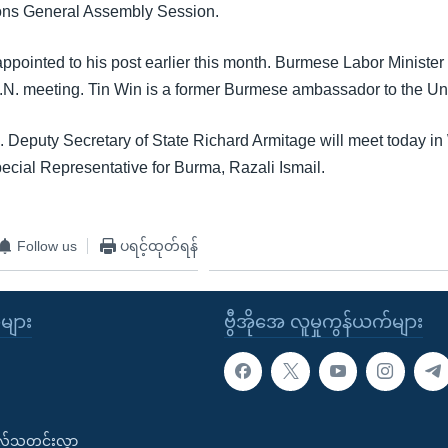
ions General Assembly Session.
pointed to his post earlier this month. Burmese Labor Minister 
U.N. meeting. Tin Win is a former Burmese ambassador to the Uni
 Deputy Secretary of State Richard Armitage will meet today i
pecial Representative for Burma, Razali Ismail.
Follow us
ပရင့်ထုတ်ရန်
ုများ
ဗွီအိုအေ လူမှုကွန်ယက်များ
းလ်သတင်းလွှာ