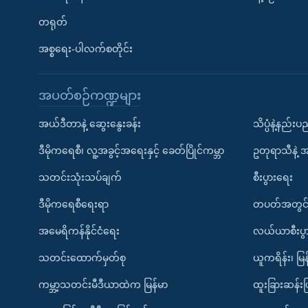
တရုတ်
အစ္စရေး-ပါလက်စတိုင်း
အပတ်စဉ်ကဏ္ဍများ
အယ်ဒီတာနဲ့ ဆွေးနွေးခန်း
သိပ္ပံနဲ့နည်း
ဒီမိုကရေစီ၊ လူ့အခွင့်အရေးနှင့် ခေတ်ပြိုင်ကမ္ဘာ
ဥတုရာသီနဲ့ 
သတင်းသုံးသပ်ချက်
စီးပွားရေး
ဒီမိုကရေစီရေးရာ
တပတ်အတွင်
အမေရိကန်နိုင်ငံရေး
လယ်ယာစီးပွ
သတင်းထောက်မှတ်စု
ယူကရိန်း၊ မြန
ကမ္ဘာ့သတင်းမီဒီယာထဲက မြန်မာ
ထူးခြားဆန်း