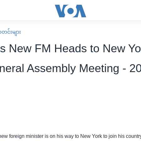
း သတင်းများ
s New FM Heads to New Yor
eral Assembly Meeting - 2
ew foreign minister is on his way to New York to join his countr