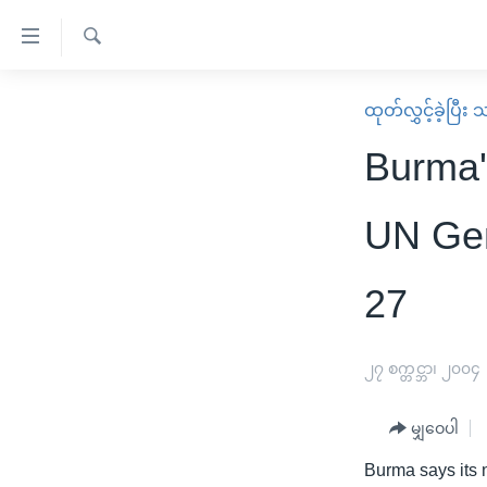
သုံး
ရ
ရှာဖွေ
လွယ်ကူ
မူလစာမျက်နှာ
ထုတ်လွှင့်ခဲ့ပြီ
ရ
စေ
မြန်မာ
လာ
Burma'
သည့်
ဒ်
ကမ္ဘာ့သတင်းများ
Link
ဗွီဒီယို
နိုင်ငံတကာ
UN Gen
များ
သတင်းလွတ်လပ်ခွင့်
အမေရိကန်
ပင်မ
27
ရပ်ဝန်းတခု လမ်းတခု အလွန်
တရုတ်
အကြောင်းအရာ
အင်္ဂလိပ်စာလေ့လာမယ်
အစ္စရေး-ပါလက်စတိုင်း
သို့
၂၇ စက္တင္ဘာ၊ ၂၀၀၄
အပတ်စဉ်ကဏ္ဍများ
အမေရိကန်သုံးအီဒီယံ
ကျော်
ကြည့်
ရေဒီယိုနှင့်ရုပ်သံ အချက်အလက်များ
မကြေးမုံရဲ့ အင်္ဂလိပ်စာ
ရေဒီယို
မျှဝေပါ
ရန်
ရေဒီယို/တီဗွီအစီအစဉ်
ရုပ်ရှင်ထဲက အင်္ဂလိပ်စာ
တီဗွီ
ပင်မ
Burma says its n