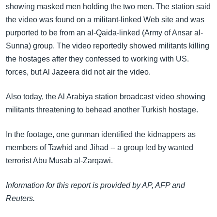
အ
showing masked men holding the two men. The station said
သုတပဒေသာ အင်္ဂလိပ်စာ
ညွန်း
Learning English
the video was found on a militant-linked Web site and was
စာမျက်နှာ
purported to be from an al-Qaida-linked (Army of Ansar al-
သို့
ဗွီအိုအေ လူမှုကွန်ယက်များ
Sunna) group. The video reportedly showed militants killing
ကျော်
the hostages after they confessed to working with US.
ကြည့်
forces, but Al Jazeera did not air the video.
ရန်
ဘာသာစကားများ
ရှာဖွေ
Also today, the Al Arabiya station broadcast video showing
ရန်
militants threatening to behead another Turkish hostage.
နေရာ
သို့
In the footage, one gunman identified the kidnappers as
ကျော်
members of Tawhid and Jihad -- a group led by wanted
ရန်
terrorist Abu Musab al-Zarqawi.
Information for this report is provided by AP, AFP and
Reuters.