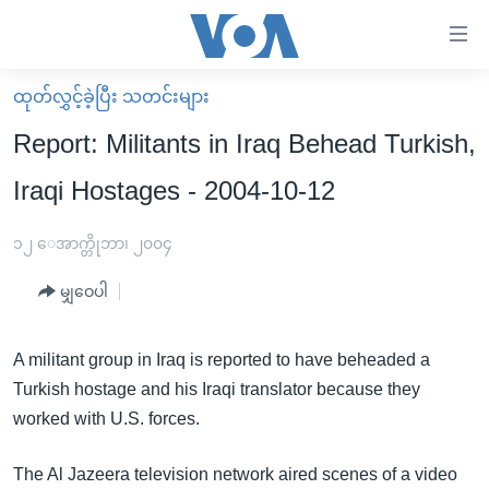
သုံး
ရ
လွယ်ကူ
ထုတ်လွှင့်ခဲ့ပြီး သတင်းများ
မူလစာမျက်နှာ
စေ
Report: Militants in Iraq Behead Turkish,
မြန်မာ
သည့်
Iraqi Hostages - 2004-10-12
ကမ္ဘာ့သတင်းများ
Link
ဗွီဒီယို
နိုင်ငံတကာ
၁၂ ေအာက္တိုဘာ၊ ၂၀၀၄
များ
သတင်းလွတ်လပ်ခွင့်
အမေရိကန်
ပင်မ
မျှဝေပါ
ရပ်ဝန်းတခု လမ်းတခု အလွန်
တရုတ်
အကြောင်းအရာ
သို့
အင်္ဂလိပ်စာလေ့လာမယ်
အစ္စရေး-ပါလက်စတိုင်း
A militant group in Iraq is reported to have beheaded a
ကျော်
Turkish hostage and his Iraqi translator because they
အပတ်စဉ်ကဏ္ဍများ
အမေရိကန်သုံးအီဒီယံ
ကြည့်
worked with U.S. forces.
ရေဒီယိုနှင့်ရုပ်သံ အချက်အလက်များ
မကြေးမုံရဲ့ အင်္ဂလိပ်စာ
ရေဒီယို
ရန်
ပင်မ
ရေဒီယို/တီဗွီအစီအစဉ်
ရုပ်ရှင်ထဲက အင်္ဂလိပ်စာ
တီဗွီ
The Al Jazeera television network aired scenes of a video