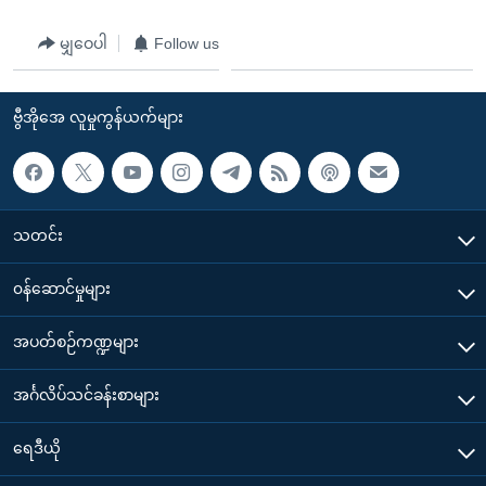
မျှဝေပါ
Follow us
ဗွီအိုအေ လူမှုကွန်ယက်များ
သတင်း
၀န်ဆောင်မှုများ
အပတ်စဉ်ကဏ္ဍများ
အင်္ဂလိပ်သင်ခန်းစာများ
ရေဒီယို