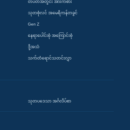
တပတ်အတွင်း အားကစား
သုတစုံလင် အမေရိကန်တခွင်
Gen Z
နေရာပေါင်းစုံ အကြောင်းစုံ
ဒို့အသံ
သက်တံရောင်သတင်းလွှာ
သုတပဒေသာ အင်္ဂလိပ်စာ