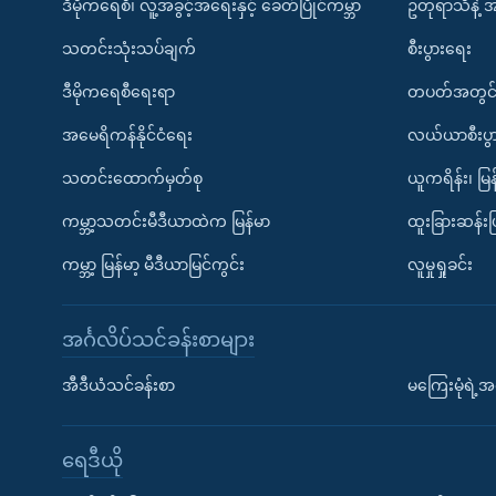
ဒီမိုကရေစီ၊ လူ့အခွင့်အရေးနှင့် ခေတ်ပြိုင်ကမ္ဘာ
ဥတုရာသီနဲ့ 
သတင်းသုံးသပ်ချက်
စီးပွားရေး
ဒီမိုကရေစီရေးရာ
တပတ်အတွင်
အမေရိကန်နိုင်ငံရေး
လယ်ယာစီးပွ
သတင်းထောက်မှတ်စု
ယူကရိန်း၊ မြန
ကမ္ဘာ့သတင်းမီဒီယာထဲက မြန်မာ
ထူးခြားဆန်း
ကမ္ဘာ့ မြန်မာ့ မီဒီယာမြင်ကွင်း
လူမှုရှုခင်း
အင်္ဂလိပ်သင်ခန်းစာများ
အီဒီယံသင်ခန်းစာ
မကြေးမုံရဲ့အင
ရေဒီယို