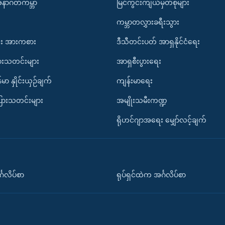
အနာဂတ်ကမ္ဘာ
မြင်ကွင်းကျယ်မှတ်စုများ
ကမ္ဘာတလွှားခရီးသွား
း အားကစား
ဒီသီတင်းပတ် အာရှနိုင်ငံရေး
ားသတင်းများ
အာရှစီးပွားရေး
်မာ နှိုင်းယှဉ်ချက်
ကျန်းမာရေး
ပြားသတင်းများ
အမျိုးသမီးကဏ္ဍ
ရိုဟင်ဂျာအရေး မျှော်လင့်ချက်
်္ဂလိပ်စာ
ရုပ်ရှင်ထဲက အင်္ဂလိပ်စာ