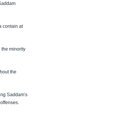
r Saddam
a contain at
 the minority
hout the
ring Saddam's
 offenses.