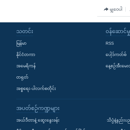
မျှဝေပါ
သတင်း
၀န်ဆောင်မှ
မြန်မာ
RSS
နိုင်ငံတကာ
ပေါ့ဒ်ကတ်စ်
အမေရိကန်
နေ့စဉ်အီးမေ
တရုတ်
အစ္စရေး-ပါလက်စတိုင်း
အပတ်စဉ်ကဏ္ဍများ
အယ်ဒီတာနဲ့ ဆွေးနွေးခန်း
သိပ္ပံနဲ့နည်း