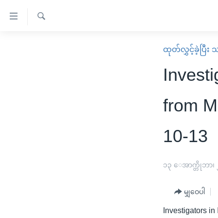
သုံး
ရ
ရှာဖွေ
လွယ်ကူ
မူလစာမျက်နှာ
ထုတ်လွှင့်ခဲ့ပြီ
ရ
စေ
မြန်မာ
လာ
Invest
သည့်
ဒ်
ကမ္ဘာ့သတင်းများ
Link
ဗွီဒီယို
နိုင်ငံတကာ
from M
များ
သတင်းလွတ်လပ်ခွင့်
အမေရိကန်
ပင်မ
10-13
ရပ်ဝန်းတခု လမ်းတခု အလွန်
တရုတ်
အကြောင်းအရာ
အင်္ဂလိပ်စာလေ့လာမယ်
အစ္စရေး-ပါလက်စတိုင်း
သို့
၁၃ ေအာက္တိုဘာ၊
အပတ်စဉ်ကဏ္ဍများ
အမေရိကန်သုံးအီဒီယံ
ကျော်
ကြည့်
ရေဒီယိုနှင့်ရုပ်သံ အချက်အလက်များ
မကြေးမုံရဲ့ အင်္ဂလိပ်စာ
ရေဒီယို
မျှဝေပါ
ရန်
ရေဒီယို/တီဗွီအစီအစဉ်
ရုပ်ရှင်ထဲက အင်္ဂလိပ်စာ
တီဗွီ
ပင်မ
Investigators i