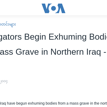
း သတင်းများ
igators Begin Exhuming Bod
ass Grave in Northern Iraq 
 ၂၀၀၄
n Iraq have begun exhuming bodies from a mass grave in the north