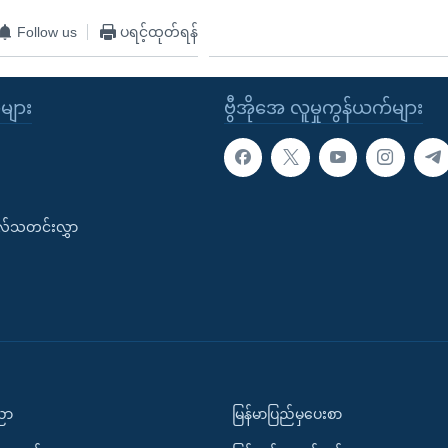
Follow us
ပရင့်ထုတ်ရန်
ုများ
ဗွီအိုအေ လူမှုကွန်ယက်များ
းလ်သတင်းလွှာ
ပညာ
မြန်မာပြည်မှပေးစာ