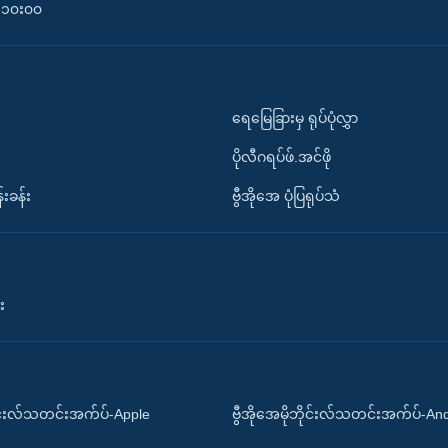
၀-၁၀း၀၀
ရေမြေခြားမှ ရုပ်ပုံလွှာ
ပိုလီဂရပ်ဖ်.အင်ဖို
်းခန်း
ဗွီအိုအေ ပုံပြရုပ်သံ
း
ိုင်းလ်သတင်းအက်ပ်-Apple
ဗွီအိုအေမိုဘိုင်းလ်သတင်းအက်ပ်-An