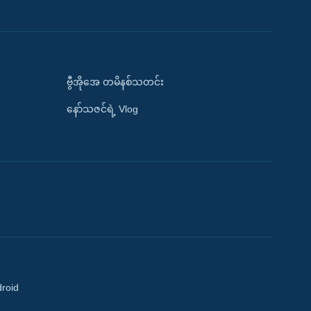
ဗွီအိုအေ တမိနစ်သတင်း
နော်သဇင်ရဲ့ Vlog
droid