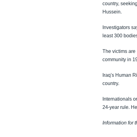
သုတပဒေသာ အင်္ဂလိပ်စာ
အ
country, seeking
ညွန်း
Hussein.
စာမျက်နှာ
သို့
Investigators sa
ကျော်
least 300 bodies
ကြည့်
ရန်
The victims are
ရှာဖွေ
community in 1
ရန်
Iraq's Human Ri
နေရာ
country.
သို့
ကျော်
Internationals 
ရန်
24-year rule. He
Information for 