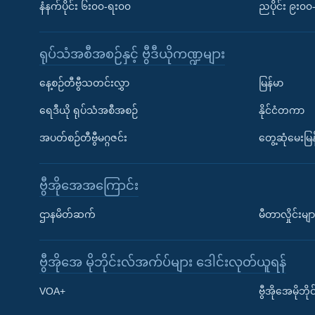
နံနက်ပိုင်း ၆း၀၀-ရး၀၀
ညပိုင်း ၉း၀
ရုပ်သံအစီအစဉ်နှင့် ဗွီဒီယိုကဏ္ဍများ
နေ့စဉ်တီဗွီသတင်းလွှာ
မြန်မာ
ရေဒီယို ရုပ်သံအစီအစဉ်
နိုင်ငံတကာ
အပတ်စဉ်တီဗွီမဂ္ဂဇင်း
တွေ့ဆုံမေးမြန
ဗွီအိုအေအကြောင်း
ဌာနမိတ်ဆက်
မီတာလှိုင်းမျာ
ဗွီအိုအေ မိုဘိုင်းလ်အက်ပ်များ ဒေါင်းလုတ်ယူရန်
Learning English
VOA+
ဗွီအိုအေမိုဘ
ဗွီအိုအေ လူမှုကွန်ယက်များ