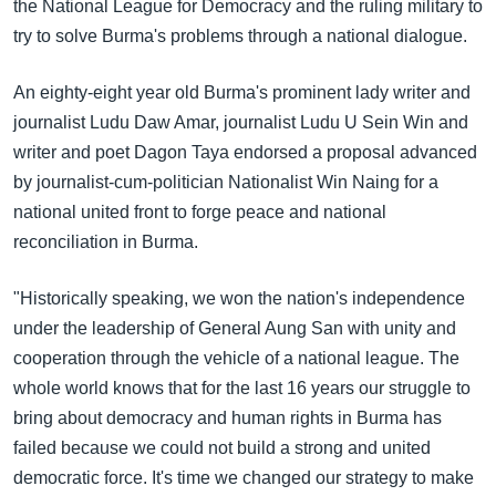
အ
the National League for Democracy and the ruling military to
သုတပဒေသာ အင်္ဂလိပ်စာ
ညွန်း
try to solve Burma's problems through a national dialogue.
Learning English
စာမျက်နှာ
An eighty-eight year old Burma's prominent lady writer and
သို့
ဗွီအိုအေ လူမှုကွန်ယက်များ
journalist Ludu Daw Amar, journalist Ludu U Sein Win and
ကျော်
writer and poet Dagon Taya endorsed a proposal advanced
ကြည့်
by journalist-cum-politician Nationalist Win Naing for a
ရန်
ဘာသာစကားများ
national united front to forge peace and national
ရှာဖွေ
reconciliation in Burma.
ရန်
နေရာ
"Historically speaking, we won the nation's independence
သို့
under the leadership of General Aung San with unity and
ကျော်
cooperation through the vehicle of a national league. The
ရန်
whole world knows that for the last 16 years our struggle to
bring about democracy and human rights in Burma has
failed because we could not build a strong and united
democratic force. It's time we changed our strategy to make