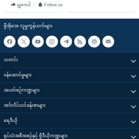
မျှဝေပါ
Follow us
ဗွီအိုအေ လူမှုကွန်ယက်များ
သတင်း
၀န်ဆောင်မှုများ
အပတ်စဉ်ကဏ္ဍများ
အင်္ဂလိပ်သင်ခန်းစာများ
ရေဒီယို
ရုပ်သံအစီအစဉ်နှင့် ဗွီဒီယိုကဏ္ဍများ