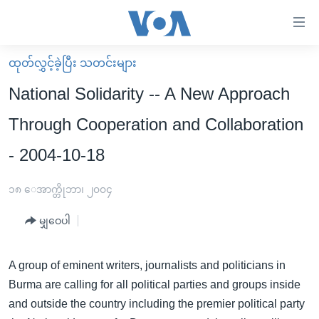
သုံး
ရ
လွယ်ကူ
ထုတ်လွှင့်ခဲ့ပြီး သတင်းများ
မူလစာမျက်နှာ
စေ
National Solidarity -- A New Approach
မြန်မာ
သည့်
Through Cooperation and Collaboration
ကမ္ဘာ့သတင်းများ
Link
- 2004-10-18
ဗွီဒီယို
နိုင်ငံတကာ
များ
သတင်းလွတ်လပ်ခွင့်
အမေရိကန်
ပင်မ
၁၈ ေအာက္တိုဘာ၊ ၂၀၀၄
ရပ်ဝန်းတခု လမ်းတခု အလွန်
တရုတ်
အကြောင်းအရာ
မျှဝေပါ
သို့
အင်္ဂလိပ်စာလေ့လာမယ်
အစ္စရေး-ပါလက်စတိုင်း
ကျော်
အပတ်စဉ်ကဏ္ဍများ
အမေရိကန်သုံးအီဒီယံ
ကြည့်
A group of eminent writers, journalists and politicians in
ရေဒီယိုနှင့်ရုပ်သံ အချက်အလက်များ
မကြေးမုံရဲ့ အင်္ဂလိပ်စာ
ရေဒီယို
ရန်
Burma are calling for all political parties and groups inside
ပင်မ
and outside the country including the premier political party
ရေဒီယို/တီဗွီအစီအစဉ်
ရုပ်ရှင်ထဲက အင်္ဂလိပ်စာ
တီဗွီ