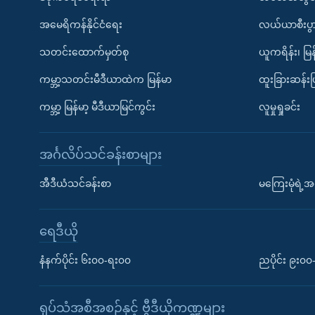
အမေရိကန်နိုင်ငံရေး
လယ်ယာစီးပွ
သတင်းထောက်မှတ်စု
ယူကရိန်း၊ မြန
ကမ္ဘာ့သတင်းမီဒီယာထဲက မြန်မာ
ထူးခြားဆန်း
ကမ္ဘာ့ မြန်မာ့ မီဒီယာမြင်ကွင်း
လူမှုရှုခင်း
အင်္ဂလိပ်သင်ခန်းစာများ
အီဒီယံသင်ခန်းစာ
မကြေးမုံရဲ့အင
ရေဒီယို
နံနက်ပိုင်း ၆း၀၀-ရး၀၀
ညပိုင်း ၉း၀
ရုပ်သံအစီအစဉ်နှင့် ဗွီဒီယိုကဏ္ဍများ