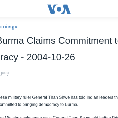
း သတင်းများ
 Burma Claims Commitment t
acy - 2004-10-26
 ၂၀၀၄
se military ruler General Than Shwe has told Indian leaders tha
ommitted to bringing democracy to Burma.
gn Ministry spokesman says General Than Shwe told Indian Pri