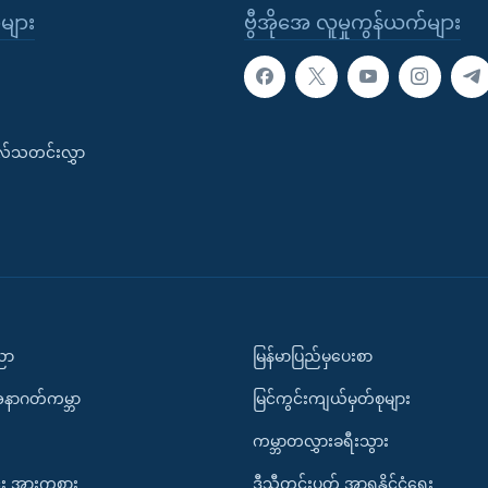
ုများ
ဗွီအိုအေ လူမှုကွန်ယက်များ
းလ်သတင်းလွှာ
ပညာ
မြန်မာပြည်မှပေးစာ
အနာဂတ်ကမ္ဘာ
မြင်ကွင်းကျယ်မှတ်စုများ
ကမ္ဘာတလွှားခရီးသွား
း အားကစား
ဒီသီတင်းပတ် အာရှနိုင်ငံရေး