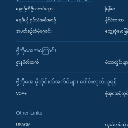
နေ့စဉ်တီဗွီသတင်းလွှာ
မြန်မာ
ရေဒီယို ရုပ်သံအစီအစဉ်
နိုင်ငံတကာ
အပတ်စဉ်တီဗွီမဂ္ဂဇင်း
တွေ့ဆုံမေးမြန
ဗွီအိုအေအကြောင်း
ဌာနမိတ်ဆက်
မီတာလှိုင်းမျာ
ဗွီအိုအေ မိုဘိုင်းလ်အက်ပ်များ ဒေါင်းလုတ်ယူရန်
Learning English
VOA+
ဗွီအိုအေမိုဘ
ဗွီအိုအေ လူမှုကွန်ယက်များ
Other Links
USAGM
လွတ်လပ်တဲ့