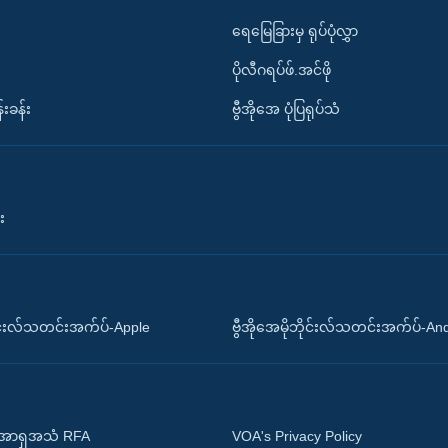
ရေမြေခြားမှ ရုပ်ပုံလွှာ
ပိုလီဂရပ်ဖ်.အင်ဖို
်းခန်း
ဗွီအိုအေ ပုံပြရုပ်သံ
း
ိုင်းလ်သတင်းအက်ပ်-Apple
ဗွီအိုအေမိုဘိုင်းလ်သတင်းအက်ပ်-An
 အာရှအသံ RFA
VOA's Privacy Policy