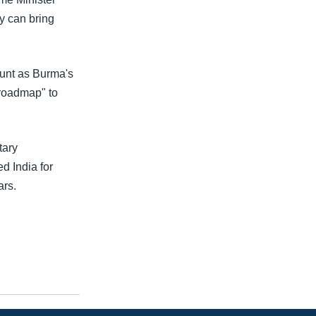
y can bring
unt as Burma's
"roadmap" to
tary
d India for
ars.