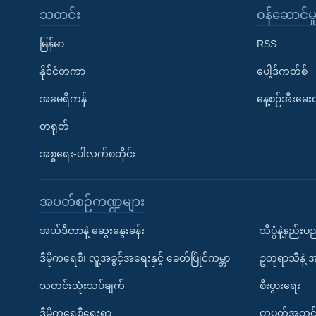
သတင်း
၀န်ဆောင်မှ
မြန်မာ
RSS
နိုင်ငံတကာ
ပေါ့ဒ်ကတ်စ်
အမေရိကန်
နေ့စဉ်အီးမေ
တရုတ်
အစ္စရေး-ပါလက်စတိုင်း
အပတ်စဉ်ကဏ္ဍများ
အယ်ဒီတာနဲ့ ဆွေးနွေးခန်း
သိပ္ပံနဲ့နည်း
ဒီမိုကရေစီ၊ လူ့အခွင့်အရေးနှင့် ခေတ်ပြိုင်ကမ္ဘာ
ဥတုရာသီနဲ့ 
သတင်းသုံးသပ်ချက်
စီးပွားရေး
ဒီမိုကရေစီရေးရာ
တပတ်အတွင်