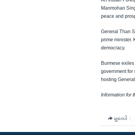
သုတပဒေသာ အင်္ဂလိပ်စာ
အ
Manmohan Singh
ညွန်း
peace and prospe
စာမျက်နှာ
သို့
General Than S
ကျော်
prime minister.
ကြည့်
democracy.
ရန်
ရှာဖွေ
Burmese exiles 
ရန်
government for 
နေရာ
hosting General 
သို့
ကျော်
Information for 
ရန်
မျှဝေပါ