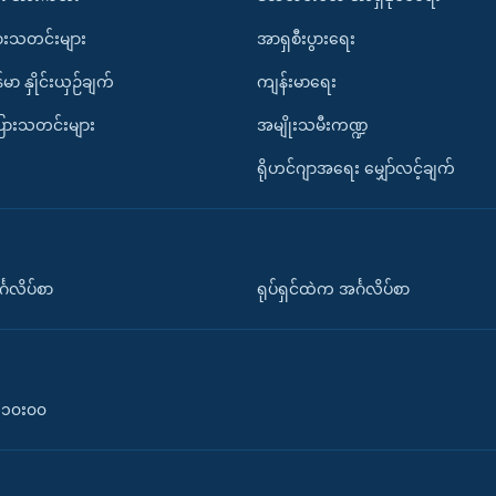
ားသတင်းများ
အာရှစီးပွားရေး
်မာ နှိုင်းယှဉ်ချက်
ကျန်းမာရေး
ပြားသတင်းများ
အမျိုးသမီးကဏ္ဍ
ရိုဟင်ဂျာအရေး မျှော်လင့်ချက်
်္ဂလိပ်စာ
ရုပ်ရှင်ထဲက အင်္ဂလိပ်စာ
၀-၁၀း၀၀