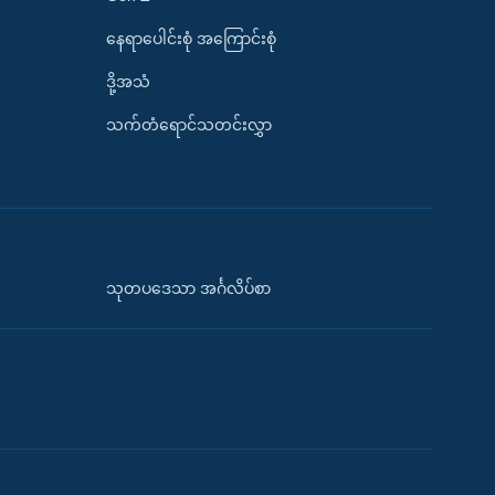
နေရာပေါင်းစုံ အကြောင်းစုံ
ဒို့အသံ
သက်တံရောင်သတင်းလွှာ
သုတပဒေသာ အင်္ဂလိပ်စာ