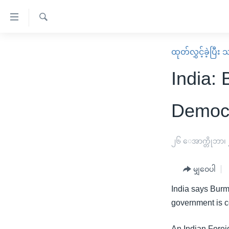
သုံး
ရ
ရှာဖွေ
လွယ်ကူ
မူလစာမျက်နှာ
ထုတ်လွှင့်ခဲ့ပြီ
ရ
စေ
မြန်မာ
လာ
India:
သည့်
ဒ်
ကမ္ဘာ့သတင်းများ
Link
ဗွီဒီယို
နိုင်ငံတကာ
Democr
များ
သတင်းလွတ်လပ်ခွင့်
အမေရိကန်
ပင်မ
ရပ်ဝန်းတခု လမ်းတခု အလွန်
တရုတ်
၂၆ ေအာက္တိုဘာ၊
အကြောင်းအရာ
အင်္ဂလိပ်စာလေ့လာမယ်
အစ္စရေး-ပါလက်စတိုင်း
သို့
မျှဝေပါ
အပတ်စဉ်ကဏ္ဍများ
အမေရိကန်သုံးအီဒီယံ
ကျော်
India says Burme
ကြည့်
ရေဒီယိုနှင့်ရုပ်သံ အချက်အလက်များ
မကြေးမုံရဲ့ အင်္ဂလိပ်စာ
ရေဒီယို
government is c
ရန်
ရေဒီယို/တီဗွီအစီအစဉ်
ရုပ်ရှင်ထဲက အင်္ဂလိပ်စာ
တီဗွီ
ပင်မ
An Indian Forei