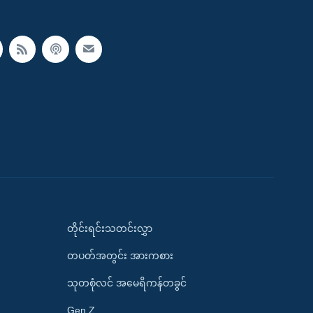
တိုင်းရင်းသတင်းလွှာ
တပတ်အတွင်း အားကစား
သုတစုံလင် အမေရိကန်တခွင်
Gen Z