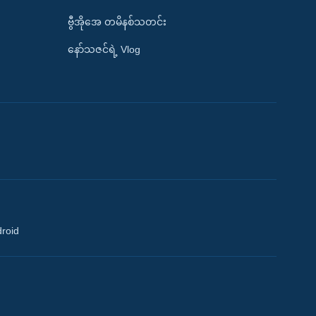
ဗွီအိုအေ တမိနစ်သတင်း
နော်သဇင်ရဲ့ Vlog
droid