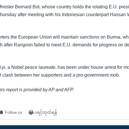
inister Bernard Bot, whose country holds the rotating E.U. pre
ursday after meeting with his Indonesian counterpart Hassan 
orters the European Union will maintain sanctions on Burma, whi
nth after Rangoon failed to meet E.U. demands for progress on 
i, a Nobel peace laureate, has been under house arrest for mo
3 clash between her supporters and a pro-government mob.
this report is provided by AP and AFP.
Follow us
ပရင့်ထုတ်ရန်