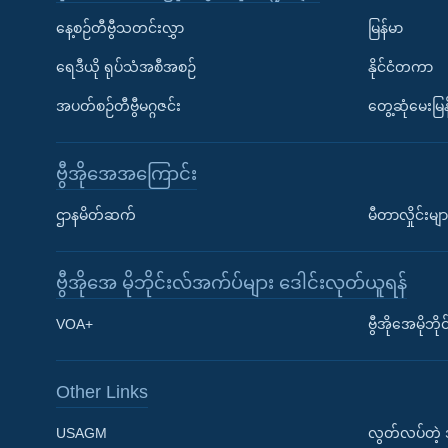
နေ့စဉ်တီဗွီသတင်းလွှာ
မြန်မာ
ရေဒီယို ရုပ်သံအစီအစဉ်
နိုင်ငံတကာ
အပတ်စဉ်တီဗွီမဂ္ဂဇင်း
တွေ့ဆုံမေးမြန
ဗွီအိုအေအကြောင်း
ဌာနမိတ်ဆက်
မီတာလှိုင်းမျာ
ဗွီအိုအေ မိုဘိုင်းလ်အက်ပ်များ ဒေါင်းလုတ်ယူရန်
Learning English
VOA+
ဗွီအိုအေမိုဘ
ဗွီအိုအေ လူမှုကွန်ယက်များ
Other Links
USAGM
လွတ်လပ်တဲ့