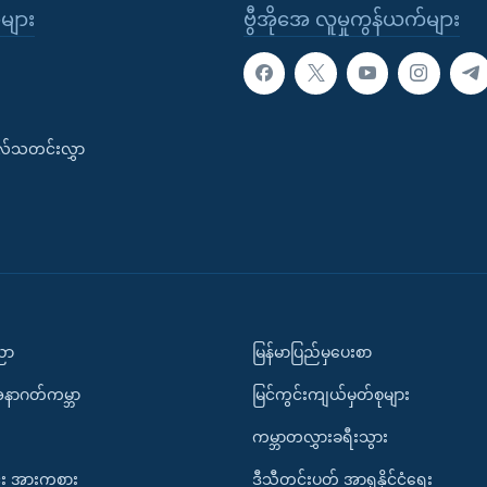
ုများ
ဗွီအိုအေ လူမှုကွန်ယက်များ
းလ်သတင်းလွှာ
ပညာ
မြန်မာပြည်မှပေးစာ
အနာဂတ်ကမ္ဘာ
မြင်ကွင်းကျယ်မှတ်စုများ
ကမ္ဘာတလွှားခရီးသွား
း အားကစား
ဒီသီတင်းပတ် အာရှနိုင်ငံရေး