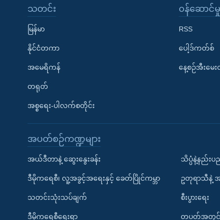
သတင်း
၀န်ဆောင်မှ
မြန်မာ
RSS
နိုင်ငံတကာ
ပေါ့ဒ်ကတ်စ်
အမေရိကန်
နေ့စဉ်အီးမေ
တရုတ်
အစ္စရေး-ပါလက်စတိုင်း
အပတ်စဉ်ကဏ္ဍများ
အယ်ဒီတာနဲ့ ဆွေးနွေးခန်း
သိပ္ပံနဲ့နည်း
ဒီမိုကရေစီ၊ လူ့အခွင့်အရေးနှင့် ခေတ်ပြိုင်ကမ္ဘာ
ဥတုရာသီနဲ့ 
သတင်းသုံးသပ်ချက်
စီးပွားရေး
ဒီမိုကရေစီရေးရာ
တပတ်အတွင်