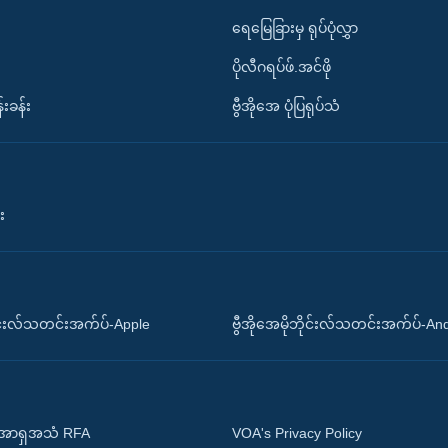
ရေမြေခြားမှ ရုပ်ပုံလွှာ
ပိုလီဂရပ်ဖ်.အင်ဖို
်းခန်း
ဗွီအိုအေ ပုံပြရုပ်သံ
း
ိုင်းလ်သတင်းအက်ပ်-Apple
ဗွီအိုအေမိုဘိုင်းလ်သတင်းအက်ပ်-An
 အာရှအသံ RFA
VOA's Privacy Policy