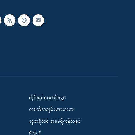
တိုင်းရင်းသတင်းလွှာ
တပတ်အတွင်း အားကစား
သုတစုံလင် အမေရိကန်တခွင်
Gen Z