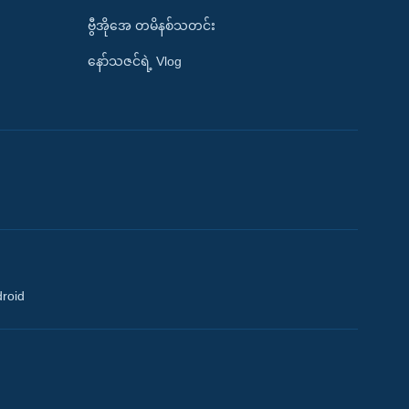
ဗွီအိုအေ တမိနစ်သတင်း
နော်သဇင်ရဲ့ Vlog
droid