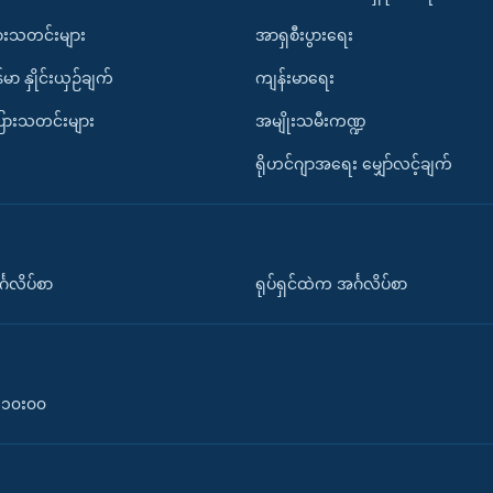
ားသတင်းများ
အာရှစီးပွားရေး
်မာ နှိုင်းယှဉ်ချက်
ကျန်းမာရေး
ပြားသတင်းများ
အမျိုးသမီးကဏ္ဍ
ရိုဟင်ဂျာအရေး မျှော်လင့်ချက်
်္ဂလိပ်စာ
ရုပ်ရှင်ထဲက အင်္ဂလိပ်စာ
၀-၁၀း၀၀