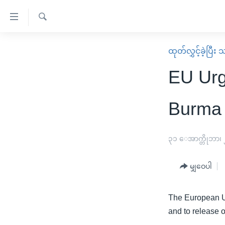
သုံး
ရ
ရှာဖွေ
လွယ်ကူ
မူလစာမျက်နှာ
ထုတ်လွှင့်ခဲ့ပြီ
ရ
စေ
မြန်မာ
လာ
EU Urg
သည့်
ဒ်
ကမ္ဘာ့သတင်းများ
Link
ဗွီဒီယို
နိုင်ငံတကာ
Burma 
များ
သတင်းလွတ်လပ်ခွင့်
အမေရိကန်
ပင်မ
ရပ်ဝန်းတခု လမ်းတခု အလွန်
တရုတ်
၃၁ ေအာက္တိုဘာ၊
အကြောင်းအရာ
အင်္ဂလိပ်စာလေ့လာမယ်
အစ္စရေး-ပါလက်စတိုင်း
သို့
မျှဝေပါ
အပတ်စဉ်ကဏ္ဍများ
အမေရိကန်သုံးအီဒီယံ
ကျော်
ကြည့်
ရေဒီယိုနှင့်ရုပ်သံ အချက်အလက်များ
မကြေးမုံရဲ့ အင်္ဂလိပ်စာ
ရေဒီယို
The European Un
ရန်
ရေဒီယို/တီဗွီအစီအစဉ်
ရုပ်ရှင်ထဲက အင်္ဂလိပ်စာ
တီဗွီ
and to release 
ပင်မ