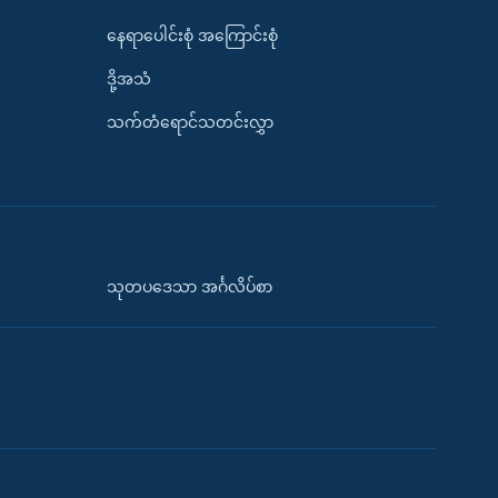
နေရာပေါင်းစုံ အကြောင်းစုံ
ဒို့အသံ
သက်တံရောင်သတင်းလွှာ
သုတပဒေသာ အင်္ဂလိပ်စာ