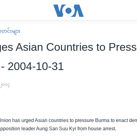
း သတင်းများ
es Asian Countries to Pres
- 2004-10-31
 ၂၀၀၄
ion has urged Asian countries to pressure Burma to enact dem
opposition leader Aung San Suu Kyi from house arrest.