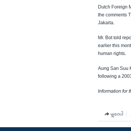
သုတပဒေသာ အင်္ဂလိပ်စာ
အ
Dutch Foreign M
ညွန်း
the comments Th
စာမျက်နှာ
Jakarta.
သို့
ကျော်
Mr. Bot told rep
ကြည့်
earlier this mo
ရန်
human rights.
ရှာဖွေ
ရန်
Aung San Suu Ky
နေရာ
following a 200
သို့
ကျော်
Information for 
ရန်
မျှဝေပါ