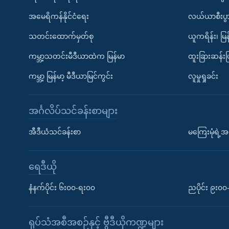
အမေရိကန်နိုင်ငံရေး
လယ်ယာစီးပွ
သတင်းထောက်မှတ်စု
ယူကရိန်း၊ မြန
ကမ္ဘာ့သတင်းမီဒီယာထဲက မြန်မာ
ထူးခြားဆန်း
ကမ္ဘာ့ မြန်မာ့ မီဒီယာမြင်ကွင်း
လူမှုရှုခင်း
အင်္ဂလိပ်သင်ခန်းစာများ
အီဒီယံသင်ခန်းစာ
မကြေးမုံရဲ့အင
ရေဒီယို
နံနက်ပိုင်း ၆း၀၀-ရး၀၀
ညပိုင်း ၉း၀
ရုပ်သံအစီအစဉ်နှင့် ဗွီဒီယိုကဏ္ဍများ