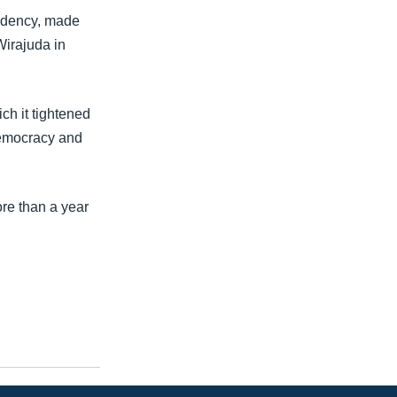
sidency, made
Wirajuda in
ch it tightened
democracy and
re than a year