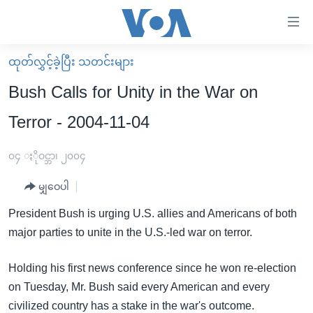
သုံး
ရ
လွယ်ကူ
ထုတ်လွှင့်ခဲ့ပြီး သတင်းများ
မူလစာမျက်နှာ
စေ
Bush Calls for Unity in the War on
မြန်မာ
သည့်
Terror - 2004-11-04
ကမ္ဘာ့သတင်းများ
Link
ဗွီဒီယို
နိုင်ငံတကာ
၀၄ ႏိုဝင္ဘာ၊ ၂၀၀၄
များ
သတင်းလွတ်လပ်ခွင့်
အမေရိကန်
ပင်မ
မျှဝေပါ
ရပ်ဝန်းတခု လမ်းတခု အလွန်
တရုတ်
အကြောင်းအရာ
President Bush is urging U.S. allies and Americans of both
သို့
အင်္ဂလိပ်စာလေ့လာမယ်
အစ္စရေး-ပါလက်စတိုင်း
major parties to unite in the U.S.-led war on terror.
ကျော်
အပတ်စဉ်ကဏ္ဍများ
အမေရိကန်သုံးအီဒီယံ
ကြည့်
Holding his first news conference since he won re-election
ရေဒီယိုနှင့်ရုပ်သံ အချက်အလက်များ
မကြေးမုံရဲ့ အင်္ဂလိပ်စာ
ရေဒီယို
ရန်
on Tuesday, Mr. Bush said every American and every
ပင်မ
ရေဒီယို/တီဗွီအစီအစဉ်
ရုပ်ရှင်ထဲက အင်္ဂလိပ်စာ
တီဗွီ
civilized country has a stake in the war's outcome.