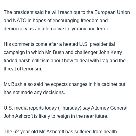
အ
သုတပဒေသာ အင်္ဂလိပ်စာ
ညွန်း
Learning English
The president said he will reach out to the European Union
စာမျက်နှာ
and NATO in hopes of encouraging freedom and
သို့
ဗွီအိုအေ လူမှုကွန်ယက်များ
democracy as an alternative to tyranny and terror.
ကျော်
ကြည့်
His comments come after a heated U.S. presidential
ရန်
campaign in which Mr. Bush and challenger John Kerry
ဘာသာစကားများ
ရှာဖွေ
traded harsh criticism about how to deal with Iraq and the
ရန်
threat of terrorism.
နေရာ
သို့
Mr. Bush also said he expects changes in his cabinet but
ကျော်
has not made any decisions.
ရန်
U.S. media reports today (Thursday) say Attorney General
John Ashcroft is likely to resign in the near future.
The 62-year-old Mr. Ashcroft has suffered from health