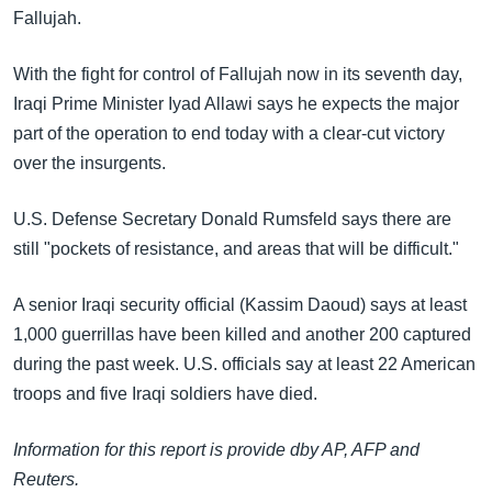
အ
Fallujah.
သုတပဒေသာ အင်္ဂလိပ်စာ
ညွန်း
Learning English
စာမျက်နှာ
With the fight for control of Fallujah now in its seventh day,
သို့
ဗွီအိုအေ လူမှုကွန်ယက်များ
Iraqi Prime Minister Iyad Allawi says he expects the major
ကျော်
part of the operation to end today with a clear-cut victory
ကြည့်
over the insurgents.
ရန်
ဘာသာစကားများ
ရှာဖွေ
U.S. Defense Secretary Donald Rumsfeld says there are
ရန်
still "pockets of resistance, and areas that will be difficult."
နေရာ
သို့
A senior Iraqi security official (Kassim Daoud) says at least
ကျော်
1,000 guerrillas have been killed and another 200 captured
ရန်
during the past week. U.S. officials say at least 22 American
troops and five Iraqi soldiers have died.
Information for this report is provide dby AP, AFP and
Reuters.