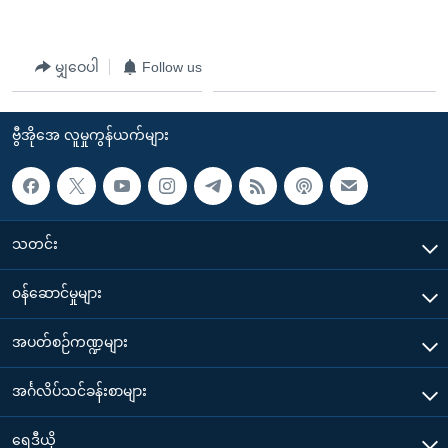
မျှဝေပါ
Follow us
ဗွီအိုအေ လူမှုကွန်ယက်များ
သတင်း
၀န်ဆောင်မှုများ
အပတ်စဉ်ကဏ္ဍများ
အင်္ဂလိပ်သင်ခန်းစာများ
ရေဒီယို