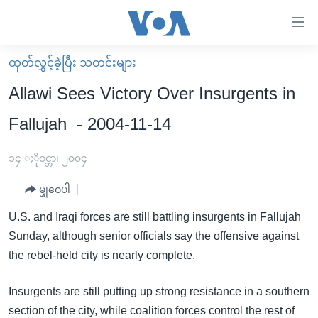
သုံး
ရ
လွယ်ကူ
ထုတ်လွှင့်ခဲ့ပြီး သတင်းများ
မူလစာမျက်နှာ
စေ
Allawi Sees Victory Over Insurgents in
မြန်မာ
သည့်
Fallujah - 2004-11-14
ကမ္ဘာ့သတင်းများ
Link
ဗွီဒီယို
နိုင်ငံတကာ
၁၄ ႏိုဝင္ဘာ၊ ၂၀၀၄
များ
သတင်းလွတ်လပ်ခွင့်
အမေရိကန်
ပင်မ
မျှဝေပါ
ရပ်ဝန်းတခု လမ်းတခု အလွန်
တရုတ်
အကြောင်းအရာ
U.S. and Iraqi forces are still battling insurgents in Fallujah
သို့
အင်္ဂလိပ်စာလေ့လာမယ်
အစ္စရေး-ပါလက်စတိုင်း
Sunday, although senior officials say the offensive against
ကျော်
အပတ်စဉ်ကဏ္ဍများ
အမေရိကန်သုံးအီဒီယံ
the rebel-held city is nearly complete.
ကြည့်
ရေဒီယိုနှင့်ရုပ်သံ အချက်အလက်များ
မကြေးမုံရဲ့ အင်္ဂလိပ်စာ
ရေဒီယို
ရန်
Insurgents are still putting up strong resistance in a southern
ပင်မ
ရေဒီယို/တီဗွီအစီအစဉ်
ရုပ်ရှင်ထဲက အင်္ဂလိပ်စာ
တီဗွီ
section of the city, while coalition forces control the rest of