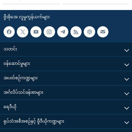
ဗွီအိုအေ လူမှုကွန်ယက်များ
သတင်း
၀န်ဆောင်မှုများ
အပတ်စဉ်ကဏ္ဍများ
အင်္ဂလိပ်သင်ခန်းစာများ
ရေဒီယို
ရုပ်သံအစီအစဉ်နှင့် ဗွီဒီယိုကဏ္ဍများ