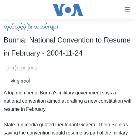
သုံး
ရ
လွယ်ကူ
ထုတ်လွှင့်ခဲ့ပြီး သတင်းများ
မူလစာမျက်နှာ
စေ
Burma: National Convention to Resume
မြန်မာ
သည့်
in February - 2004-11-24
ကမ္ဘာ့သတင်းများ
Link
ဗွီဒီယို
နိုင်ငံတကာ
၂၄ ႏိုဝင္ဘာ၊ ၂၀၀၄
များ
သတင်းလွတ်လပ်ခွင့်
အမေရိကန်
ပင်မ
မျှဝေပါ
ရပ်ဝန်းတခု လမ်းတခု အလွန်
တရုတ်
အကြောင်းအရာ
A top member of Burma's military government says a
သို့
အင်္ဂလိပ်စာလေ့လာမယ်
အစ္စရေး-ပါလက်စတိုင်း
national convention aimed at drafting a new constitution will
ကျော်
အပတ်စဉ်ကဏ္ဍများ
အမေရိကန်သုံးအီဒီယံ
resume in February.
ကြည့်
ရေဒီယိုနှင့်ရုပ်သံ အချက်အလက်များ
မကြေးမုံရဲ့ အင်္ဂလိပ်စာ
ရေဒီယို
ရန်
State-run media quoted Lieutenant General Thein Sein as
ပင်မ
ရေဒီယို/တီဗွီအစီအစဉ်
ရုပ်ရှင်ထဲက အင်္ဂလိပ်စာ
တီဗွီ
saying the convention would resume as part of the military