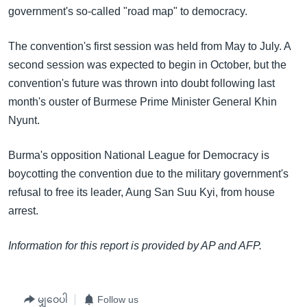
အ
government's so-called "road map" to democracy.
သုတပဒေသာ အင်္ဂလိပ်စာ
ညွန်း
Learning English
စာမျက်နှာ
The convention's first session was held from May to July. A
သို့
ဗွီအိုအေ လူမှုကွန်ယက်များ
second session was expected to begin in October, but the
ကျော်
convention's future was thrown into doubt following last
ကြည့်
month's ouster of Burmese Prime Minister General Khin
ရန်
Nyunt.
ဘာသာစကားများ
ရှာဖွေ
ရန်
Burma's opposition National League for Democracy is
နေရာ
boycotting the convention due to the military government's
သို့
refusal to free its leader, Aung San Suu Kyi, from house
ကျော်
arrest.
ရန်
Information for this report is provided by AP and AFP.
မျှဝေပါ
Follow us