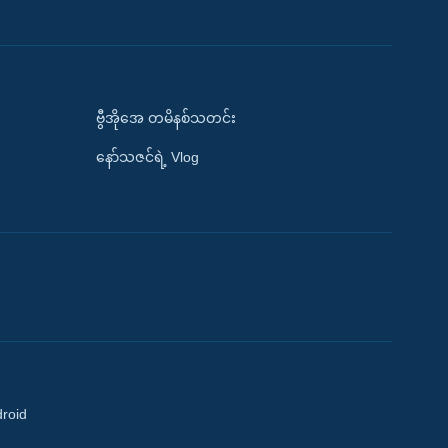
ဗွီအိုအေ တမိနစ်သတင်း
နော်သဇင်ရဲ့ Vlog
droid