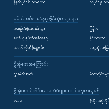
နံနက်ပိုင်း ၆း၀၀-ရး၀၀
ညပိုင်း ၉း၀
ရုပ်သံအစီအစဉ်နှင့် ဗွီဒီယိုကဏ္ဍများ
နေ့စဉ်တီဗွီသတင်းလွှာ
မြန်မာ
ရေဒီယို ရုပ်သံအစီအစဉ်
နိုင်ငံတကာ
အပတ်စဉ်တီဗွီမဂ္ဂဇင်း
တွေ့ဆုံမေးမြန
ဗွီအိုအေအကြောင်း
ဌာနမိတ်ဆက်
မီတာလှိုင်းမျာ
ဗွီအိုအေ မိုဘိုင်းလ်အက်ပ်များ ဒေါင်းလုတ်ယူရန်
Learning English
VOA+
ဗွီအိုအေမိုဘ
ဗွီအိုအေ လူမှုကွန်ယက်များ