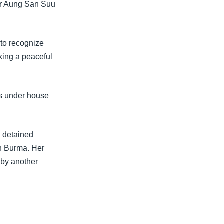
der Aung San Suu
 to recognize
king a peaceful
ns under house
 detained
rn Burma. Her
 by another