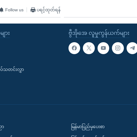
Follow us
ပရင့်ထုတ်ရန်
ုများ
ဗွီအိုအေ လူမှုကွန်ယက်များ
းလ်သတင်းလွှာ
ပညာ
မြန်မာပြည်မှပေးစာ