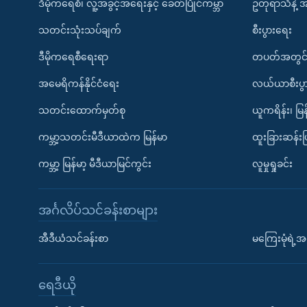
ဒီမိုကရေစီ၊ လူ့အခွင့်အရေးနှင့် ခေတ်ပြိုင်ကမ္ဘာ
ဥတုရာသီနဲ့ 
သတင်းသုံးသပ်ချက်
စီးပွားရေး
ဒီမိုကရေစီရေးရာ
တပတ်အတွင်
အမေရိကန်နိုင်ငံရေး
လယ်ယာစီးပွ
သတင်းထောက်မှတ်စု
ယူကရိန်း၊ မြန
ကမ္ဘာ့သတင်းမီဒီယာထဲက မြန်မာ
ထူးခြားဆန်း
ကမ္ဘာ့ မြန်မာ့ မီဒီယာမြင်ကွင်း
လူမှုရှုခင်း
အင်္ဂလိပ်သင်ခန်းစာများ
အီဒီယံသင်ခန်းစာ
မကြေးမုံရဲ့အင
ရေဒီယို