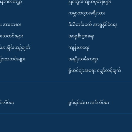
အနာဂတ်ကမ္ဘာ
မြင်ကွင်းကျယ်မှတ်စုများ
ကမ္ဘာတလွှားခရီးသွား
း အားကစား
ဒီသီတင်းပတ် အာရှနိုင်ငံရေး
ားသတင်းများ
အာရှစီးပွားရေး
်မာ နှိုင်းယှဉ်ချက်
ကျန်းမာရေး
ပြားသတင်းများ
အမျိုးသမီးကဏ္ဍ
ရိုဟင်ဂျာအရေး မျှော်လင့်ချက်
်္ဂလိပ်စာ
ရုပ်ရှင်ထဲက အင်္ဂလိပ်စာ