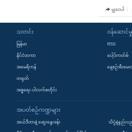
မျှဝေပါ
သတင်း
၀န်ဆောင်မှ
မြန်မာ
RSS
နိုင်ငံတကာ
ပေါ့ဒ်ကတ်စ်
အမေရိကန်
နေ့စဉ်အီးမေ
တရုတ်
အစ္စရေး-ပါလက်စတိုင်း
အပတ်စဉ်ကဏ္ဍများ
အယ်ဒီတာနဲ့ ဆွေးနွေးခန်း
သိပ္ပံနဲ့နည်း