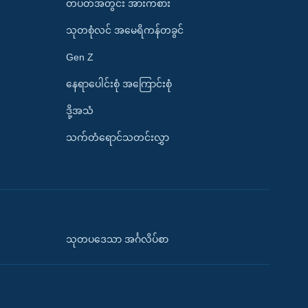
တပတ်အတွင်း အားကစား
သုတစုံလင် အမေရိကန်တခွင်
Gen Z
နေရာပေါင်းစုံ အကြောင်းစုံ
ဒို့အသံ
သက်တံရောင်သတင်းလွှာ
သုတပဒေသာ အင်္ဂလိပ်စာ