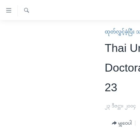
သုံး
ရ
ရှာဖွေ
လွယ်ကူ
မူလစာမျက်နှာ
ထုတ်လွှင့်ခဲ့ပြီ
ရ
စေ
မြန်မာ
လာ
Thai U
သည့်
ဒ်
ကမ္ဘာ့သတင်းများ
Link
ဗွီဒီယို
နိုင်ငံတကာ
Doctor
များ
သတင်းလွတ်လပ်ခွင့်
အမေရိကန်
ပင်မ
23
ရပ်ဝန်းတခု လမ်းတခု အလွန်
တရုတ်
အကြောင်းအရာ
အင်္ဂလိပ်စာလေ့လာမယ်
အစ္စရေး-ပါလက်စတိုင်း
သို့
၂၃ ဒီဇင္ဘာ၊ ၂၀၀၄
အပတ်စဉ်ကဏ္ဍများ
အမေရိကန်သုံးအီဒီယံ
ကျော်
ကြည့်
ရေဒီယိုနှင့်ရုပ်သံ အချက်အလက်များ
မကြေးမုံရဲ့ အင်္ဂလိပ်စာ
ရေဒီယို
မျှဝေပါ
ရန်
ရေဒီယို/တီဗွီအစီအစဉ်
ရုပ်ရှင်ထဲက အင်္ဂလိပ်စာ
တီဗွီ
ပင်မ