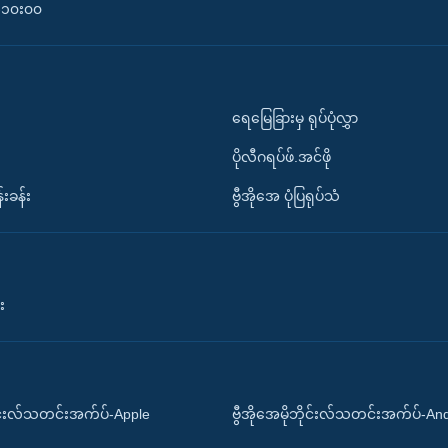
၀-၁၀း၀၀
ရေမြေခြားမှ ရုပ်ပုံလွှာ
ပိုလီဂရပ်ဖ်.အင်ဖို
်းခန်း
ဗွီအိုအေ ပုံပြရုပ်သံ
း
ိုင်းလ်သတင်းအက်ပ်-Apple
ဗွီအိုအေမိုဘိုင်းလ်သတင်းအက်ပ်-An