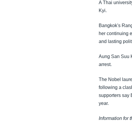
သုတပဒေသာ အင်္ဂလိပ်စာ
အ
A Thai universi
ညွန်း
Kyi.
စာမျက်နှာ
သို့
Bangkok's Rangs
ကျော်
her continuing 
ကြည့်
and lasting poli
ရန်
Aung San Suu Ky
ရှာဖွေ
arrest.
ရန်
နေရာ
The Nobel laure
သို့
following a cla
ကျော်
supporters say 
ရန်
year.
Information for 