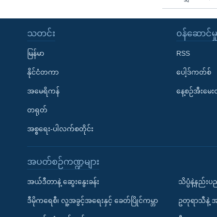
သတင်း
၀န်ဆောင်မှ
မြန်မာ
RSS
နိုင်ငံတကာ
ပေါ့ဒ်ကတ်စ်
အမေရိကန်
နေ့စဉ်အီးမေ
တရုတ်
အစ္စရေး-ပါလက်စတိုင်း
အပတ်စဉ်ကဏ္ဍများ
အယ်ဒီတာနဲ့ ဆွေးနွေးခန်း
သိပ္ပံနဲ့နည်း
ဒီမိုကရေစီ၊ လူ့အခွင့်အရေးနှင့် ခေတ်ပြိုင်ကမ္ဘာ
ဥတုရာသီနဲ့ 