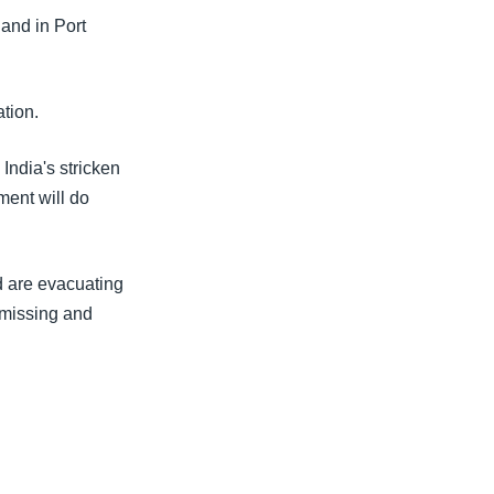
and in Port
ation.
India's stricken
ment will do
nd are evacuating
 missing and