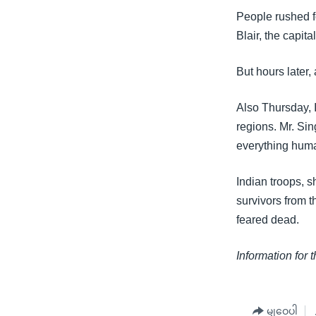
သုတပဒေသာ အင်္ဂလိပ်စာ
အ
People rushed f
ညွန်း
Blair, the capi
စာမျက်နှာ
သို့
But hours later,
ကျော်
ကြည့်
Also Thursday, 
ရန်
regions. Mr. Sin
ရှာဖွေ
everything human
ရန်
နေရာ
Indian troops, s
သို့
survivors from 
ကျော်
feared dead.
ရန်
Information for 
မျှဝေပါ