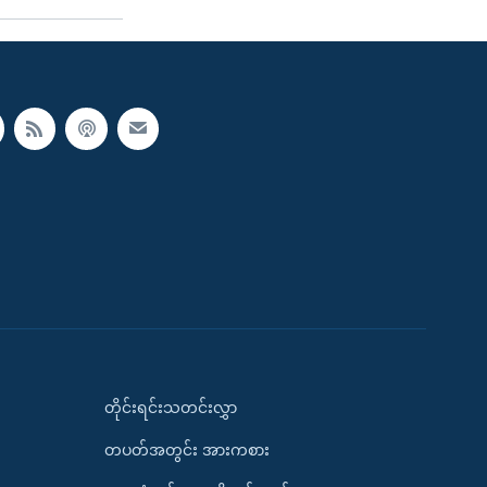
တိုင်းရင်းသတင်းလွှာ
တပတ်အတွင်း အားကစား