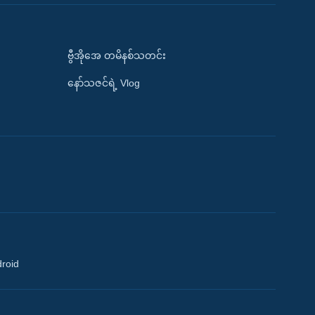
ဗွီအိုအေ တမိနစ်သတင်း
နော်သဇင်ရဲ့ Vlog
droid