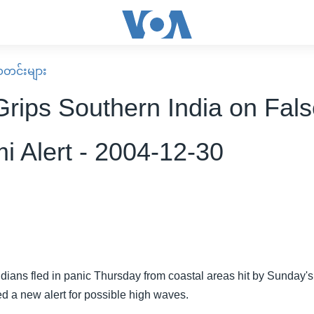
း သတင်းများ
Grips Southern India on Fal
i Alert - 2004-12-30
dians fled in panic Thursday from coastal areas hit by Sunday's
ed a new alert for possible high waves.