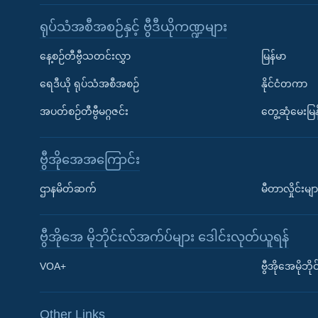
ရုပ်သံအစီအစဉ်နှင့် ဗွီဒီယိုကဏ္ဍများ
နေ့စဉ်တီဗွီသတင်းလွှာ
မြန်မာ
ရေဒီယို ရုပ်သံအစီအစဉ်
နိုင်ငံတကာ
အပတ်စဉ်တီဗွီမဂ္ဂဇင်း
တွေ့ဆုံမေးမြန
ဗွီအိုအေအကြောင်း
ဌာနမိတ်ဆက်
မီတာလှိုင်းမျာ
ဗွီအိုအေ မိုဘိုင်းလ်အက်ပ်များ ဒေါင်းလုတ်ယူရန်
Learning English
VOA+
ဗွီအိုအေမိုဘ
ဗွီအိုအေ လူမှုကွန်ယက်များ
Other Links