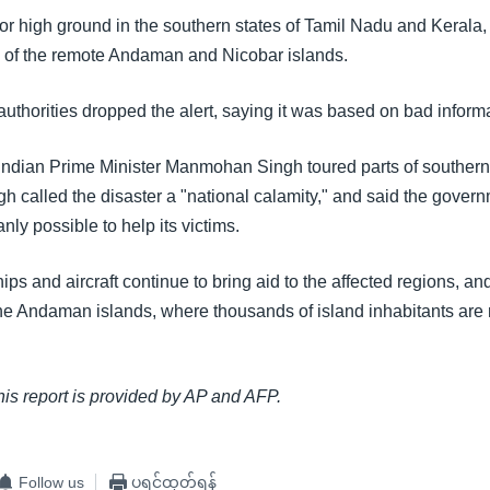
or high ground in the southern states of Tamil Nadu and Kerala, 
tal of the remote Andaman and Nicobar islands.
 authorities dropped the alert, saying it was based on bad inform
Indian Prime Minister Manmohan Singh toured parts of southern 
gh called the disaster a "national calamity," and said the govern
ly possible to help its victims.
hips and aircraft continue to bring aid to the affected regions, a
the Andaman islands, where thousands of island inhabitants are
this report is provided by AP and AFP.
Follow us
ပရင့်ထုတ်ရန်