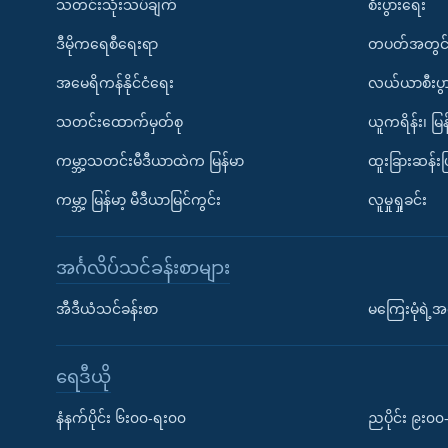
သတင်းသုံးသပ်ချက်
စီးပွားရေး
ဒီမိုကရေစီရေးရာ
တပတ်အတွင်
အမေရိကန်နိုင်ငံရေး
လယ်ယာစီးပွ
သတင်းထောက်မှတ်စု
ယူကရိန်း၊ မြန
ကမ္ဘာ့သတင်းမီဒီယာထဲက မြန်မာ
ထူးခြားဆန်း
ကမ္ဘာ့ မြန်မာ့ မီဒီယာမြင်ကွင်း
လူမှုရှုခင်း
အင်္ဂလိပ်သင်ခန်းစာများ
အီဒီယံသင်ခန်းစာ
မကြေးမုံရဲ့အင
ရေဒီယို
နံနက်ပိုင်း ၆း၀၀-ရး၀၀
ညပိုင်း ၉း၀