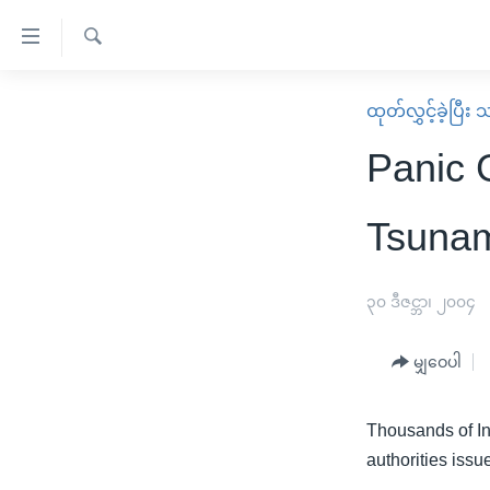
သုံး
ရ
ရှာဖွေ
လွယ်ကူ
မူလစာမျက်နှာ
ထုတ်လွှင့်ခဲ့ပြီ
ရ
စေ
မြန်မာ
လာ
Panic 
သည့်
ဒ်
ကမ္ဘာ့သတင်းများ
Link
ဗွီဒီယို
နိုင်ငံတကာ
Tsunam
များ
သတင်းလွတ်လပ်ခွင့်
အမေရိကန်
ပင်မ
ရပ်ဝန်းတခု လမ်းတခု အလွန်
တရုတ်
၃၀ ဒီဇင္ဘာ၊ ၂၀၀၄
အကြောင်းအရာ
အင်္ဂလိပ်စာလေ့လာမယ်
အစ္စရေး-ပါလက်စတိုင်း
သို့
မျှဝေပါ
အပတ်စဉ်ကဏ္ဍများ
အမေရိကန်သုံးအီဒီယံ
ကျော်
ကြည့်
ရေဒီယိုနှင့်ရုပ်သံ အချက်အလက်များ
မကြေးမုံရဲ့ အင်္ဂလိပ်စာ
ရေဒီယို
Thousands of In
ရန်
ရေဒီယို/တီဗွီအစီအစဉ်
ရုပ်ရှင်ထဲက အင်္ဂလိပ်စာ
တီဗွီ
authorities issu
ပင်မ