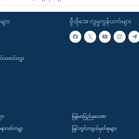
ုများ
ဗွီအိုအေ လူမှုကွန်ယက်များ
းလ်သတင်းလွှာ
ပညာ
မြန်မာပြည်မှပေးစာ
အနာဂတ်ကမ္ဘာ
မြင်ကွင်းကျယ်မှတ်စုများ