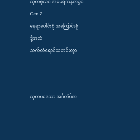
သုတစုံလင် အမေရိကန်တခွင်
Gen Z
နေရာပေါင်းစုံ အကြောင်းစုံ
ဒို့အသံ
သက်တံရောင်သတင်းလွှာ
သုတပဒေသာ အင်္ဂလိပ်စာ