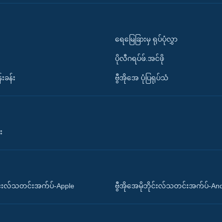
ရေမြေခြားမှ ရုပ်ပုံလွှာ
ပိုလီဂရပ်ဖ်.အင်ဖို
်းခန်း
ဗွီအိုအေ ပုံပြရုပ်သံ
း
ိုင်းလ်သတင်းအက်ပ်-Apple
ဗွီအိုအေမိုဘိုင်းလ်သတင်းအက်ပ်-An