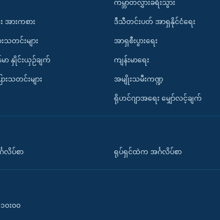
ကမ္ဘာတလွှားခရီးသွား
း အားကစား
ဒီသီတင်းပတ် အာရှနိုင်ငံရေး
ားသတင်းများ
အာရှစီးပွားရေး
်မာ နှိုင်းယှဉ်ချက်
ကျန်းမာရေး
ပြားသတင်းများ
အမျိုးသမီးကဏ္ဍ
ရိုဟင်ဂျာအရေး မျှော်လင့်ချက်
်္ဂလိပ်စာ
ရုပ်ရှင်ထဲက အင်္ဂလိပ်စာ
၀-၁၀း၀၀