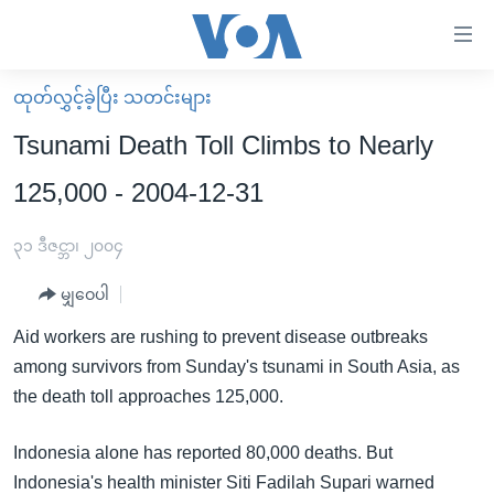
သုံး
ရ
လွယ်ကူ
ထုတ်လွှင့်ခဲ့ပြီး သတင်းများ
မူလစာမျက်နှာ
စေ
Tsunami Death Toll Climbs to Nearly
မြန်မာ
သည့်
125,000 - 2004-12-31
ကမ္ဘာ့သတင်းများ
Link
ဗွီဒီယို
နိုင်ငံတကာ
၃၁ ဒီဇင္ဘာ၊ ၂၀၀၄
များ
သတင်းလွတ်လပ်ခွင့်
အမေရိကန်
ပင်မ
မျှဝေပါ
ရပ်ဝန်းတခု လမ်းတခု အလွန်
တရုတ်
အကြောင်းအရာ
Aid workers are rushing to prevent disease outbreaks
သို့
အင်္ဂလိပ်စာလေ့လာမယ်
အစ္စရေး-ပါလက်စတိုင်း
among survivors from Sunday's tsunami in South Asia, as
ကျော်
အပတ်စဉ်ကဏ္ဍများ
အမေရိကန်သုံးအီဒီယံ
the death toll approaches 125,000.
ကြည့်
ရေဒီယိုနှင့်ရုပ်သံ အချက်အလက်များ
မကြေးမုံရဲ့ အင်္ဂလိပ်စာ
ရေဒီယို
ရန်
Indonesia alone has reported 80,000 deaths. But
ပင်မ
ရေဒီယို/တီဗွီအစီအစဉ်
ရုပ်ရှင်ထဲက အင်္ဂလိပ်စာ
တီဗွီ
Indonesia's health minister Siti Fadilah Supari warned