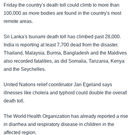
အ
Friday the country's death toll could climb to more than
သုတပဒေသာ အင်္ဂလိပ်စာ
ညွန်း
Learning English
100,000 as more bodies are found in the country's most
စာမျက်နှာ
remote areas.
သို့
ဗွီအိုအေ လူမှုကွန်ယက်များ
ကျော်
Sri Lanka's tsunami death toll has climbed past 28,000.
ကြည့်
India is reporting at least 7,700 dead from the disaster.
ရန်
Thailand, Malaysia, Burma, Bangladesh and the Maldives
ဘာသာစကားများ
ရှာဖွေ
also recorded fatalities, as did Somalia, Tanzania, Kenya
ရန်
and the Seychelles.
နေရာ
သို့
United Nations relief coordinator Jan Egeland says
ကျော်
illnesses like cholera and typhoid could double the overall
ရန်
death toll.
The World Health Organization has already reported a rise
in diarrhea and respiratory disease in children in the
affected region.