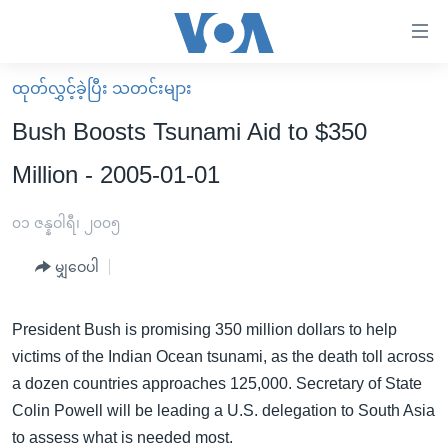
သုံး
ရ
လွယ်ကူ
ထုတ်လွှင့်ခဲ့ပြီး သတင်းများ
မူလစာမျက်နှာ
စေ
Bush Boosts Tsunami Aid to $350
မြန်မာ
သည့်
Million - 2005-01-01
ကမ္ဘာ့သတင်းများ
Link
ဗွီဒီယို
နိုင်ငံတကာ
၀၁ ဇန္နဝါရီ၊ ၂၀၀၅
များ
သတင်းလွတ်လပ်ခွင့်
အမေရိကန်
ပင်မ
မျှဝေပါ
ရပ်ဝန်းတခု လမ်းတခု အလွန်
တရုတ်
အကြောင်းအရာ
သို့
အင်္ဂလိပ်စာလေ့လာမယ်
အစ္စရေး-ပါလက်စတိုင်း
President Bush is promising 350 million dollars to help
ကျော်
victims of the Indian Ocean tsunami, as the death toll across
အပတ်စဉ်ကဏ္ဍများ
အမေရိကန်သုံးအီဒီယံ
ကြည့်
a dozen countries approaches 125,000. Secretary of State
ရေဒီယိုနှင့်ရုပ်သံ အချက်အလက်များ
မကြေးမုံရဲ့ အင်္ဂလိပ်စာ
ရေဒီယို
ရန်
Colin Powell will be leading a U.S. delegation to South Asia
ပင်မ
ရေဒီယို/တီဗွီအစီအစဉ်
ရုပ်ရှင်ထဲက အင်္ဂလိပ်စာ
တီဗွီ
to assess what is needed most.