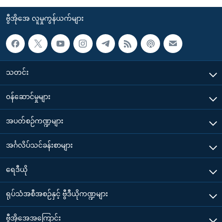
ဗွီအိုအေ လူမှုကွန်ယက်များ
သတင်း
၀န်ဆောင်မှုများ
အပတ်စဉ်ကဏ္ဍများ
အင်္ဂလိပ်သင်ခန်းစာများ
ရေဒီယို
ရုပ်သံအစီအစဉ်နှင့် ဗွီဒီယိုကဏ္ဍများ
ဗွီအိုအေအကြောင်း