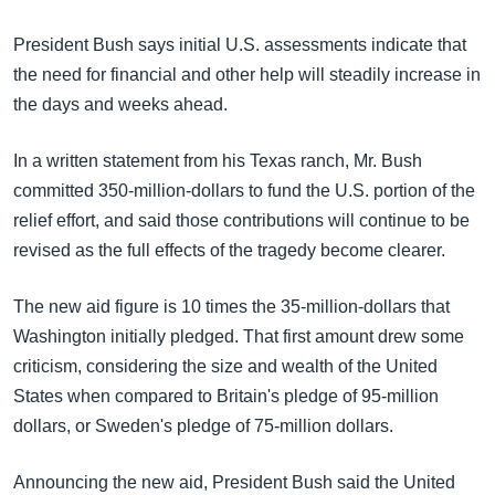
အ
သုတပဒေသာ အင်္ဂလိပ်စာ
ညွန်း
Learning English
President Bush says initial U.S. assessments indicate that
စာမျက်နှာ
the need for financial and other help will steadily increase in
သို့
ဗွီအိုအေ လူမှုကွန်ယက်များ
the days and weeks ahead.
ကျော်
ကြည့်
In a written statement from his Texas ranch, Mr. Bush
ရန်
committed 350-million-dollars to fund the U.S. portion of the
ဘာသာစကားများ
ရှာဖွေ
relief effort, and said those contributions will continue to be
ရန်
revised as the full effects of the tragedy become clearer.
နေရာ
သို့
The new aid figure is 10 times the 35-million-dollars that
ကျော်
Washington initially pledged. That first amount drew some
ရန်
criticism, considering the size and wealth of the United
States when compared to Britain's pledge of 95-million
dollars, or Sweden's pledge of 75-million dollars.
Announcing the new aid, President Bush said the United