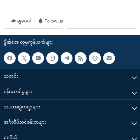
မျှဝေပါ
Follow us
ဗွီအိုအေ လူမှုကွန်ယက်များ
သတင်း
၀န်ဆောင်မှုများ
အပတ်စဉ်ကဏ္ဍများ
အင်္ဂလိပ်သင်ခန်းစာများ
ရေဒီယို