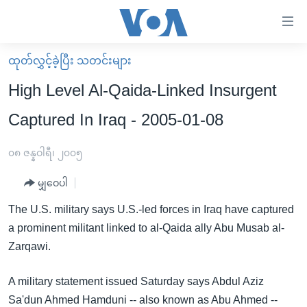
သုံး
ရ
လွယ်ကူ
ထုတ်လွှင့်ခဲ့ပြီး သတင်းများ
မူလစာမျက်နှာ
စေ
High Level Al-Qaida-Linked Insurgent
မြန်မာ
သည့်
Captured In Iraq - 2005-01-08
ကမ္ဘာ့သတင်းများ
Link
ဗွီဒီယို
နိုင်ငံတကာ
၀၈ ဇန္နဝါရီ၊ ၂၀၀၅
များ
သတင်းလွတ်လပ်ခွင့်
အမေရိကန်
ပင်မ
မျှဝေပါ
ရပ်ဝန်းတခု လမ်းတခု အလွန်
တရုတ်
အကြောင်းအရာ
The U.S. military says U.S.-led forces in Iraq have captured
သို့
အင်္ဂလိပ်စာလေ့လာမယ်
အစ္စရေး-ပါလက်စတိုင်း
a prominent militant linked to al-Qaida ally Abu Musab al-
ကျော်
အပတ်စဉ်ကဏ္ဍများ
အမေရိကန်သုံးအီဒီယံ
Zarqawi.
ကြည့်
ရေဒီယိုနှင့်ရုပ်သံ အချက်အလက်များ
မကြေးမုံရဲ့ အင်္ဂလိပ်စာ
ရေဒီယို
ရန်
A military statement issued Saturday says Abdul Aziz
ပင်မ
ရေဒီယို/တီဗွီအစီအစဉ်
ရုပ်ရှင်ထဲက အင်္ဂလိပ်စာ
တီဗွီ
Sa'dun Ahmed Hamduni -- also known as Abu Ahmed --