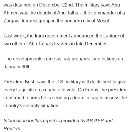
အ
was detained on December 22nd. The military says Abu
သုတပဒေသာ အင်္ဂလိပ်စာ
ညွန်း
Learning English
Ahmed was the deputy of Abu Talha -- the commander of a
စာမျက်နှာ
Zarqawi terrorist group in the northern city of Mosul.
သို့
ဗွီအိုအေ လူမှုကွန်ယက်များ
ကျော်
Last week, the Iraqi government announced the capture of
ကြည့်
two other of Abu Talha's leaders in late December.
ရန်
ဘာသာစကားများ
ရှာဖွေ
The developments come as Iraq prepares for elections on
ရန်
January 30th.
နေရာ
သို့
President Bush says the U.S. military will do its best to give
ကျော်
every Iraqi citizen a chance to vote. On Friday, the president
ရန်
confirmed reports he is sending a team to Iraq to assess the
country's security situation.
Information for this report is provided by AP, AFP and
Reuters.