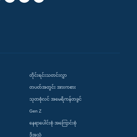
တိုင်းရင်းသတင်းလွှာ
တပတ်အတွင်း အားကစား
သုတစုံလင် အမေရိကန်တခွင်
Gen Z
နေရာပေါင်းစုံ အကြောင်းစုံ
ဒို့အသံ