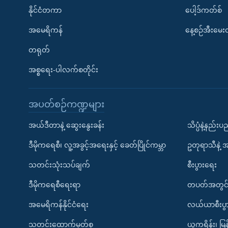
နိုင်ငံတကာ
ပေါ့ဒ်ကတ်စ်
အမေရိကန်
နေ့စဉ်အီးမေ
တရုတ်
အစ္စရေး-ပါလက်စတိုင်း
အပတ်စဉ်ကဏ္ဍများ
အယ်ဒီတာနဲ့ ဆွေးနွေးခန်း
သိပ္ပံနဲ့နည်း
ဒီမိုကရေစီ၊ လူ့အခွင့်အရေးနှင့် ခေတ်ပြိုင်ကမ္ဘာ
ဥတုရာသီနဲ့ 
သတင်းသုံးသပ်ချက်
စီးပွားရေး
ဒီမိုကရေစီရေးရာ
တပတ်အတွင်
အမေရိကန်နိုင်ငံရေး
လယ်ယာစီးပွ
သတင်းထောက်မှတ်စု
ယူကရိန်း၊ မြန