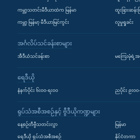
ကမ္ဘာ့သတင်းမီဒီယာထဲက မြန်မာ
ထူးခြားဆန်း
ကမ္ဘာ့ မြန်မာ့ မီဒီယာမြင်ကွင်း
လူမှုရှုခင်း
အင်္ဂလိပ်သင်ခန်းစာများ
အီဒီယံသင်ခန်းစာ
မကြေးမုံရဲ့အင
ရေဒီယို
နံနက်ပိုင်း ၆း၀၀-ရး၀၀
ညပိုင်း ၉း၀
ရုပ်သံအစီအစဉ်နှင့် ဗွီဒီယိုကဏ္ဍများ
နေ့စဉ်တီဗွီသတင်းလွှာ
မြန်မာ
ရေဒီယို ရုပ်သံအစီအစဉ်
နိုင်ငံတကာ