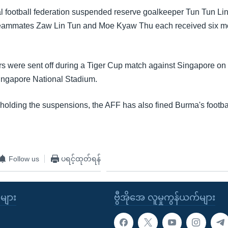
l football federation suspended reserve goalkeeper Tun Tun Lin
teammates Zaw Lin Tun and Moe Kyaw Thu each received six m
rs were sent off during a Tiger Cup match against Singapore on
ingapore National Stadium.
pholding the suspensions, the AFF has also fined Burma's footba
Follow us
ပရင့်ထုတ်ရန်
ုများ
ဗွီအိုအေ လူမှုကွန်ယက်များ