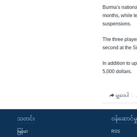
သုတပဒေသာ အင်္ဂလိပ်စာ
အ
Burma's nationa
ညွန်း
months, while 
စာမျက်နှာ
suspensions.
သို့
ကျော်
The three playe
ကြည့်
second at the S
ရန်
ရှာဖွေ
In addition to u
ရန်
5,000 dollars.
နေရာ
သို့
ကျော်
မျှဝေပါ
ရန်
သတင်း
၀န်ဆောင်မှ
မြန်မာ
RSS