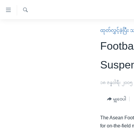
သုံး
ရ
ရှာဖွေ
လွယ်ကူ
မူလစာမျက်နှာ
ထုတ်လွှင့်ခဲ့ပြီ
ရ
စေ
မြန်မာ
လာ
Footba
သည့်
ဒ်
ကမ္ဘာ့သတင်းများ
Link
ဗွီဒီယို
နိုင်ငံတကာ
Suspen
များ
သတင်းလွတ်လပ်ခွင့်
အမေရိကန်
ပင်မ
ရပ်ဝန်းတခု လမ်းတခု အလွန်
တရုတ်
၁၈ ဇန္နဝါရီ၊ ၂၀၀၅
အကြောင်းအရာ
အင်္ဂလိပ်စာလေ့လာမယ်
အစ္စရေး-ပါလက်စတိုင်း
သို့
မျှဝေပါ
အပတ်စဉ်ကဏ္ဍများ
အမေရိကန်သုံးအီဒီယံ
ကျော်
ကြည့်
ရေဒီယိုနှင့်ရုပ်သံ အချက်အလက်များ
မကြေးမုံရဲ့ အင်္ဂလိပ်စာ
ရေဒီယို
The Asean Footb
ရန်
ရေဒီယို/တီဗွီအစီအစဉ်
ရုပ်ရှင်ထဲက အင်္ဂလိပ်စာ
တီဗွီ
for on-the-field
ပင်မ