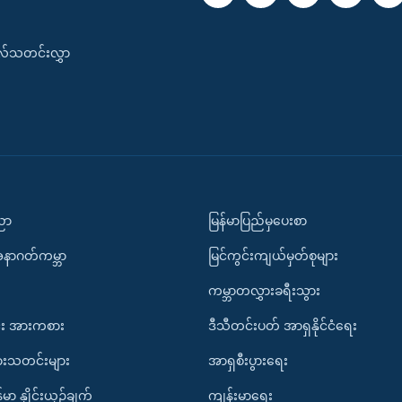
းလ်သတင်းလွှာ
ပညာ
မြန်မာပြည်မှပေးစာ
အနာဂတ်ကမ္ဘာ
မြင်ကွင်းကျယ်မှတ်စုများ
ကမ္ဘာတလွှားခရီးသွား
း အားကစား
ဒီသီတင်းပတ် အာရှနိုင်ငံရေး
ားသတင်းများ
အာရှစီးပွားရေး
်မာ နှိုင်းယှဉ်ချက်
ကျန်းမာရေး