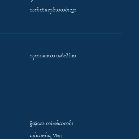
သက်တံရောင်သတင်းလွှာ
သုတပဒေသာ အင်္ဂလိပ်စာ
ဗွီအိုအေ တမိနစ်သတင်း
နော်သဇင်ရဲ့ Vlog