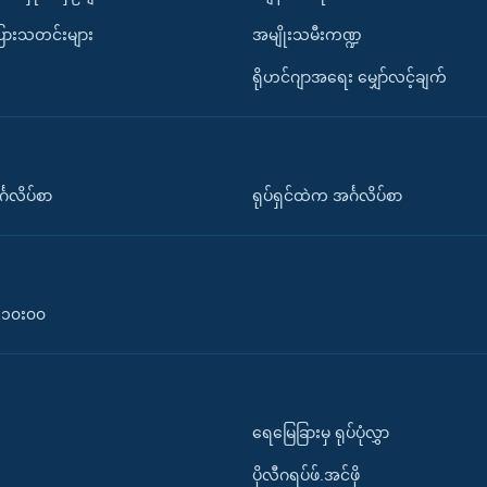
ပြားသတင်းများ
အမျိုးသမီးကဏ္ဍ
ရိုဟင်ဂျာအရေး မျှော်လင့်ချက်
်္ဂလိပ်စာ
ရုပ်ရှင်ထဲက အင်္ဂလိပ်စာ
၀-၁၀း၀၀
ရေမြေခြားမှ ရုပ်ပုံလွှာ
ပိုလီဂရပ်ဖ်.အင်ဖို