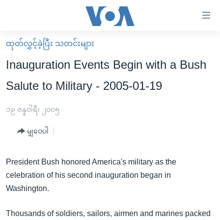
သုံး
ရ
လွယ်ကူ
ထုတ်လွှင့်ခဲ့ပြီး သတင်းများ
မူလစာမျက်နှာ
စေ
Inauguration Events Begin with a Bush
မြန်မာ
သည့်
Salute to Military - 2005-01-19
ကမ္ဘာ့သတင်းများ
Link
ဗွီဒီယို
နိုင်ငံတကာ
၁၉ ဇန္နဝါရီ၊ ၂၀၀၅
များ
သတင်းလွတ်လပ်ခွင့်
အမေရိကန်
ပင်မ
မျှဝေပါ
ရပ်ဝန်းတခု လမ်းတခု အလွန်
တရုတ်
အကြောင်းအရာ
သို့
အင်္ဂလိပ်စာလေ့လာမယ်
အစ္စရေး-ပါလက်စတိုင်း
President Bush honored America's military as the
ကျော်
celebration of his second inauguration began in
အပတ်စဉ်ကဏ္ဍများ
အမေရိကန်သုံးအီဒီယံ
ကြည့်
Washington.
ရေဒီယိုနှင့်ရုပ်သံ အချက်အလက်များ
မကြေးမုံရဲ့ အင်္ဂလိပ်စာ
ရေဒီယို
ရန်
ပင်မ
ရေဒီယို/တီဗွီအစီအစဉ်
ရုပ်ရှင်ထဲက အင်္ဂလိပ်စာ
တီဗွီ
Thousands of soldiers, sailors, airmen and marines packed