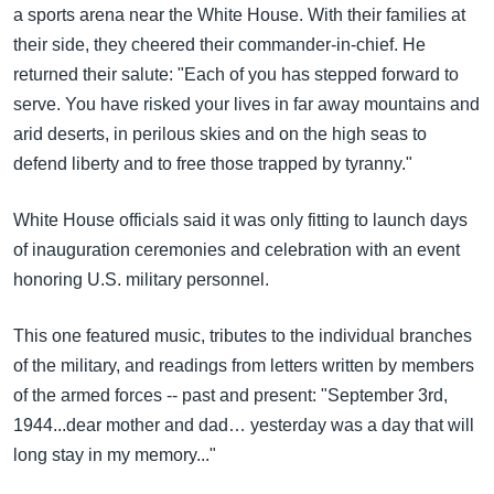
အ
a sports arena near the White House. With their families at
သုတပဒေသာ အင်္ဂလိပ်စာ
ညွန်း
Learning English
their side, they cheered their commander-in-chief. He
စာမျက်နှာ
returned their salute: "Each of you has stepped forward to
သို့
ဗွီအိုအေ လူမှုကွန်ယက်များ
serve. You have risked your lives in far away mountains and
ကျော်
arid deserts, in perilous skies and on the high seas to
ကြည့်
defend liberty and to free those trapped by tyranny."
ရန်
ဘာသာစကားများ
ရှာဖွေ
White House officials said it was only fitting to launch days
ရန်
of inauguration ceremonies and celebration with an event
နေရာ
honoring U.S. military personnel.
သို့
ကျော်
This one featured music, tributes to the individual branches
ရန်
of the military, and readings from letters written by members
of the armed forces -- past and present: "September 3rd,
1944...dear mother and dad… yesterday was a day that will
long stay in my memory..."