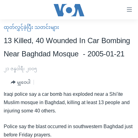
သုံး
ရ
လွယ်ကူ
ထုတ်လွှင့်ခဲ့ပြီး သတင်းများ
မူလစာမျက်နှာ
စေ
13 Killed, 40 Wounded In Car Bombing
မြန်မာ
သည့်
Near Baghdad Mosque - 2005-01-21
ကမ္ဘာ့သတင်းများ
Link
ဗွီဒီယို
နိုင်ငံတကာ
၂၁ ဇန္နဝါရီ၊ ၂၀၀၅
များ
သတင်းလွတ်လပ်ခွင့်
အမေရိကန်
ပင်မ
မျှဝေပါ
ရပ်ဝန်းတခု လမ်းတခု အလွန်
တရုတ်
အကြောင်းအရာ
Iraqi police say a car bomb has exploded near a Shi'ite
သို့
အင်္ဂလိပ်စာလေ့လာမယ်
အစ္စရေး-ပါလက်စတိုင်း
Muslim mosque in Baghdad, killing at least 13 people and
ကျော်
အပတ်စဉ်ကဏ္ဍများ
အမေရိကန်သုံးအီဒီယံ
injuring some 40 others.
ကြည့်
ရေဒီယိုနှင့်ရုပ်သံ အချက်အလက်များ
မကြေးမုံရဲ့ အင်္ဂလိပ်စာ
ရေဒီယို
ရန်
Police say the blast occurred in southwestern Baghdad just
ပင်မ
ရေဒီယို/တီဗွီအစီအစဉ်
ရုပ်ရှင်ထဲက အင်္ဂလိပ်စာ
တီဗွီ
before Friday prayers.