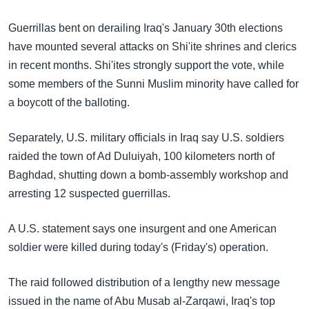
အ
သုတပဒေသာ အင်္ဂလိပ်စာ
ညွန်း
Learning English
Guerrillas bent on derailing Iraq's January 30th elections
စာမျက်နှာ
have mounted several attacks on Shi'ite shrines and clerics
သို့
ဗွီအိုအေ လူမှုကွန်ယက်များ
in recent months. Shi'ites strongly support the vote, while
ကျော်
some members of the Sunni Muslim minority have called for
ကြည့်
a boycott of the balloting.
ရန်
ဘာသာစကားများ
ရှာဖွေ
Separately, U.S. military officials in Iraq say U.S. soldiers
ရန်
raided the town of Ad Duluiyah, 100 kilometers north of
နေရာ
Baghdad, shutting down a bomb-assembly workshop and
သို့
arresting 12 suspected guerrillas.
ကျော်
ရန်
A U.S. statement says one insurgent and one American
soldier were killed during today's (Friday's) operation.
The raid followed distribution of a lengthy new message
issued in the name of Abu Musab al-Zarqawi, Iraq's top