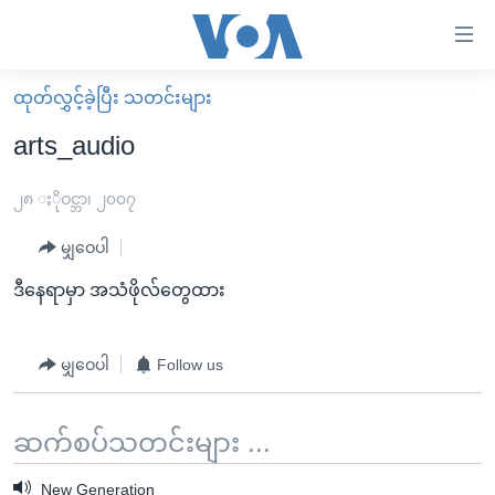
သုံး
ရ
လွယ်ကူ
ထုတ်လွှင့်ခဲ့ပြီး သတင်းများ
မူလစာမျက်နှာ
စေ
arts_audio
မြန်မာ
သည့်
ကမ္ဘာ့သတင်းများ
၂၈ ႏိုဝင္ဘာ၊ ၂၀၀၇
Link
ဗွီဒီယို
နိုင်ငံတကာ
မျှဝေပါ
များ
သတင်းလွတ်လပ်ခွင့်
အမေရိကန်
ဒီနေရာမှာ အသံဖိုလ်တွေထား
ပင်မ
ရပ်ဝန်းတခု လမ်းတခု အလွန်
တရုတ်
အကြောင်းအရာ
သို့
အင်္ဂလိပ်စာလေ့လာမယ်
အစ္စရေး-ပါလက်စတိုင်း
မျှဝေပါ
Follow us
ကျော်
အပတ်စဉ်ကဏ္ဍများ
အမေရိကန်သုံးအီဒီယံ
ကြည့်
ရေဒီယိုနှင့်ရုပ်သံ အချက်အလက်များ
မကြေးမုံရဲ့ အင်္ဂလိပ်စာ
ရေဒီယို
ဆက်စပ်သတင်းများ ...
ရန်
ပင်မ
ရေဒီယို/တီဗွီအစီအစဉ်
ရုပ်ရှင်ထဲက အင်္ဂလိပ်စာ
တီဗွီ
New Generation