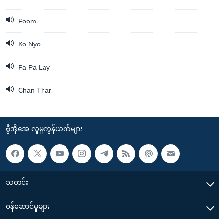
အ
သုတပဒေသာ အင်္ဂလိပ်စာ
ညွန်း
Learning English
Poem
စာမျက်နှာ
သို့
ဗွီအိုအေ လူမှုကွန်ယက်များ
Ko Nyo
ကျော်
Pa Pa Lay
ကြည့်
ရန်
ဘာသာစကားများ
Chan Thar
ရှာဖွေ
ရန်
နေရာ
ဗွီအိုအေ လူမှုကွန်ယက်များ
သို့
ကျော်
ရန်
သတင်း
၀န်ဆောင်မှုများ