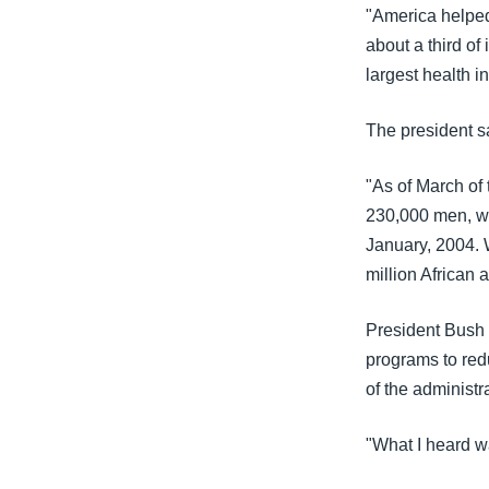
သုတပဒေသာ အင်္ဂလိပ်စာ
အ
"America helped
ညွန်း
about a third o
စာမျက်နှာ
largest health in
သို့
ကျော်
The president sa
ကြည့်
ရန်
"As of March of
ရှာဖွေ
230,000 men, wo
ရန်
January, 2004. W
နေရာ
million African 
သို့
ကျော်
President Bush a
ရန်
programs to redu
of the administra
"What I heard w