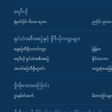
ရေဒီယို
နံနက်ပိုင်း ၆း၀၀-ရး၀၀
ညပိုင်း ၉း၀
ရုပ်သံအစီအစဉ်နှင့် ဗွီဒီယိုကဏ္ဍများ
နေ့စဉ်တီဗွီသတင်းလွှာ
မြန်မာ
ရေဒီယို ရုပ်သံအစီအစဉ်
နိုင်ငံတကာ
အပတ်စဉ်တီဗွီမဂ္ဂဇင်း
တွေ့ဆုံမေးမြန
ဗွီအိုအေအကြောင်း
ဌာနမိတ်ဆက်
မီတာလှိုင်းမျာ