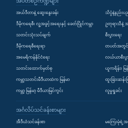
အပတ်စဉ်ကဏ္ဍများ
အယ်ဒီတာနဲ့ ဆွေးနွေးခန်း
သိပ္ပံနဲ့နည်း
ဒီမိုကရေစီ၊ လူ့အခွင့်အရေးနှင့် ခေတ်ပြိုင်ကမ္ဘာ
ဥတုရာသီနဲ့ 
သတင်းသုံးသပ်ချက်
စီးပွားရေး
ဒီမိုကရေစီရေးရာ
တပတ်အတွင်
အမေရိကန်နိုင်ငံရေး
လယ်ယာစီးပွ
သတင်းထောက်မှတ်စု
ယူကရိန်း၊ မြန
ကမ္ဘာ့သတင်းမီဒီယာထဲက မြန်မာ
ထူးခြားဆန်း
ကမ္ဘာ့ မြန်မာ့ မီဒီယာမြင်ကွင်း
လူမှုရှုခင်း
အင်္ဂလိပ်သင်ခန်းစာများ
အီဒီယံသင်ခန်းစာ
မကြေးမုံရဲ့အင