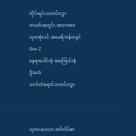
တိုင်းရင်းသတင်းလွှာ
တပတ်အတွင်း အားကစား
သုတစုံလင် အမေရိကန်တခွင်
Gen Z
နေရာပေါင်းစုံ အကြောင်းစုံ
ဒို့အသံ
သက်တံရောင်သတင်းလွှာ
သုတပဒေသာ အင်္ဂလိပ်စာ