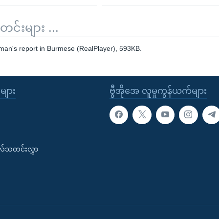
်းများ ...
man's report in Burmese (RealPlayer), 593KB.
ုများ
ဗွီအိုအေ လူမှုကွန်ယက်များ
းလ်သတင်းလွှာ