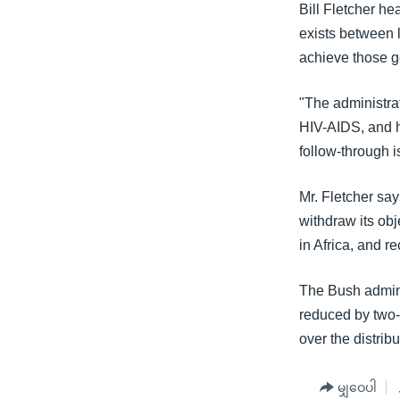
Bill Fletcher h
exists between 
achieve those g
"The administrat
HIV-AIDS, and 
follow-through i
Mr. Fletcher say
withdraw its obj
in Africa, and r
The Bush admini
reduced by two-
over the distrib
မျှဝေပါ