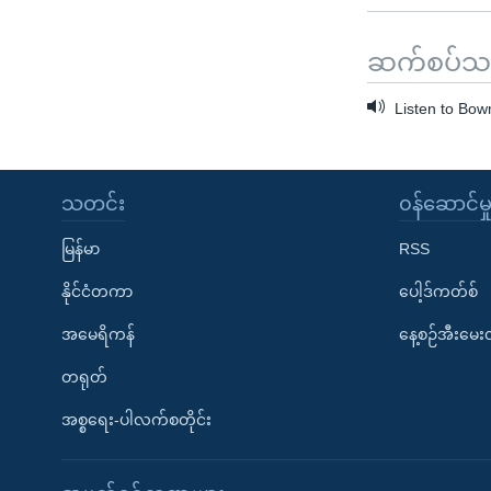
ဆက်စပ်သတင
Listen to Bow
သတင်း
၀န်ဆောင်မှ
မြန်မာ
RSS
နိုင်ငံတကာ
ပေါ့ဒ်ကတ်စ်
အမေရိကန်
နေ့စဉ်အီးမေ
တရုတ်
အစ္စရေး-ပါလက်စတိုင်း