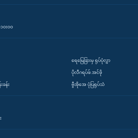
၀-၁၀း၀၀
ရေမြေခြားမှ ရုပ်ပုံလွှာ
ပိုလီဂရပ်ဖ်.အင်ဖို
်းခန်း
ဗွီအိုအေ ပုံပြရုပ်သံ
း