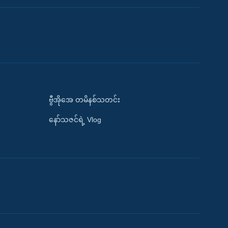
ဗွီအိုအေ တမိနစ်သတင်း
နော်သဇင်ရဲ့ Vlog