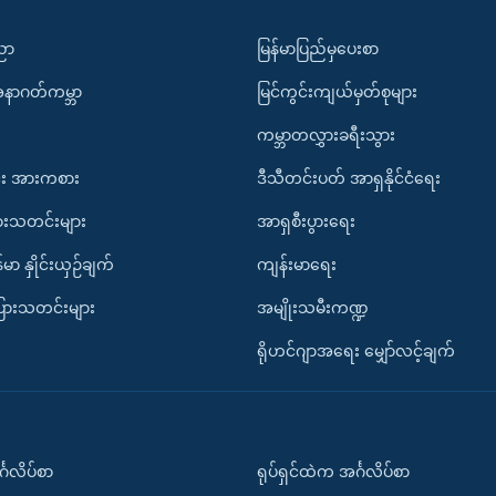
ပညာ
မြန်မာပြည်မှပေးစာ
အနာဂတ်ကမ္ဘာ
မြင်ကွင်းကျယ်မှတ်စုများ
ကမ္ဘာတလွှားခရီးသွား
း အားကစား
ဒီသီတင်းပတ် အာရှနိုင်ငံရေး
ားသတင်းများ
အာရှစီးပွားရေး
်မာ နှိုင်းယှဉ်ချက်
ကျန်းမာရေး
ပြားသတင်းများ
အမျိုးသမီးကဏ္ဍ
ရိုဟင်ဂျာအရေး မျှော်လင့်ချက်
်္ဂလိပ်စာ
ရုပ်ရှင်ထဲက အင်္ဂလိပ်စာ