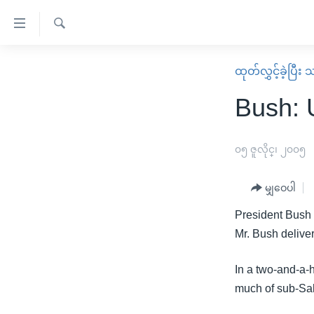
သုံး
ရ
ရှာဖွေ
လွယ်ကူ
မူလစာမျက်နှာ
ထုတ်လွှင့်ခဲ့ပြီ
ရ
စေ
မြန်မာ
လာ
Bush: 
သည့်
ဒ်
ကမ္ဘာ့သတင်းများ
Link
ဗွီဒီယို
နိုင်ငံတကာ
၀၅ ဇူလိုင္၊ ၂၀၀၅
များ
သတင်းလွတ်လပ်ခွင့်
အမေရိကန်
ပင်မ
မျှဝေပါ
ရပ်ဝန်းတခု လမ်းတခု အလွန်
တရုတ်
အကြောင်းအရာ
အင်္ဂလိပ်စာလေ့လာမယ်
President Bush s
အစ္စရေး-ပါလက်စတိုင်း
သို့
Mr. Bush delive
အပတ်စဉ်ကဏ္ဍများ
အမေရိကန်သုံးအီဒီယံ
ကျော်
ကြည့်
ရေဒီယိုနှင့်ရုပ်သံ အချက်အလက်များ
မကြေးမုံရဲ့ အင်္ဂလိပ်စာ
ရေဒီယို
In a two-and-a-
ရန်
much of sub-Saha
ရေဒီယို/တီဗွီအစီအစဉ်
ရုပ်ရှင်ထဲက အင်္ဂလိပ်စာ
တီဗွီ
ပင်မ