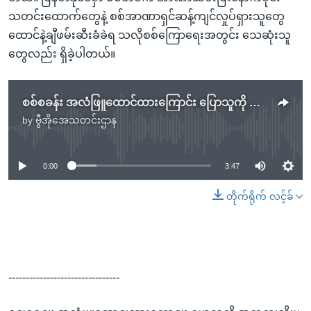
သတင်းထောက်တွေနဲ့ စစ်အာဏာရှင်ဆန့်ကျင်လှုပ်ရှားသူတွေ
ထောင်နဲ့ချီဖမ်းဆီးခံခဲရ သလိုစစ်ကြောရေးအတွင်း သေဆုံးသူ
တွေလည်း ရှိခဲ့ပါတယ်။
စစ်စခန်း အလံဖြူထောင်ထားကြောင်း ပြောသူကို အကြည်ညိုပျက်စေမှု နဲ့ စွဲဆိုမည်
by
ဗွီအိုအေသတင်းဌာန
No media source currently available
0:00
3:47
တိုက်ရိုက် လင့်ခ်
--------------------------------