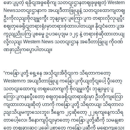
ဖောျပွတဲ့ ရခိုငျအခွစေိုကျ သတငျးဌာနတဈခုဖွဈတဲ့ Western
Newsသတငျးဌာနာက အယျဒီတာခြုပျနဲ့ သတငျးထောကျတဈ
ဦးကိုလညျးဗိုလျမှူးကွီး ဘုနျးမွင့ျကြောျက တရားလိုလုပျပွီး
စဈတှခေရိုငျတရားရုံးမှာတရားစှဲထားပါတယျ။ နိုငျငံတောျအ
ကွညျညိုပကြျစမှေု ဥပဒပေုဒျမ ၁၂၄ နဲ့ တရားစှဲဆိုထားတယျ
လို့လညျး Western News သတငျးဌာန အဒေီတာခြုပျ ကိုဝဏ်
ဏခှာညိုကပွောပါတယျ။
“ကနြောျတို့ ရှေ့နေ အသိုငျးအိဝိုငျးက သိရတာကတော့
Westernက အယျဒီတာခြုပျ ကနြောျကိုယျတိုငျပေါ့ ပွီးတော့
သတငျးထောကျ တဈယောကျကို ဗိုလျမှူးကွီး ဘုနျးမွင့ျ
ကြောျကနပွေီးတော့ စဈတှခေရိုငျတရားရုံးမှာ ဦးတိုကျလြော
ကျထားတယျဆိုတဲ့ ဟာကို ကနြောျတို့ သိရတယျ၊ သိရတာလ
ညျးသိပျမကွာသေးဘူး၊ ဒီနေ့က ၂၄ဆိုတော့ ၂၂ရကျနေ့ကသိရ
တာပေါ့လေ၊ ဒီနောကျပိုငျးမှာတော့ ကနြောျတို့ဆီကို သမနျစာ
တှေ တဈခွားဆင့ျခေါျစာတှေ ကနြောျဆီကို မရောကျသေး