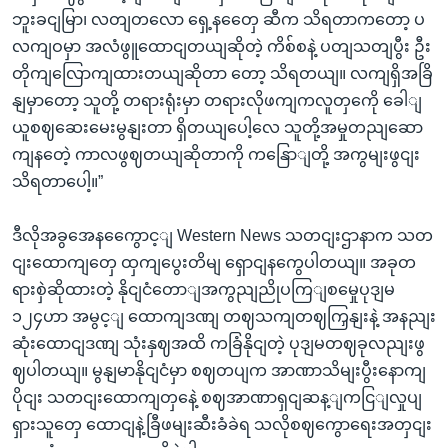
ဘူးခငျမြာ၊ လတျတလော ရှေ့နတှေေ ဆီက သိရတာကတော့ ပ
လကျဝမှာ အလံဖွူထောငျတယျဆိုတဲ့ ကိစ်စနဲ့ ပတျသတျပွီး ဦး
တိုကျလြောကျထားတယျဆိုတာ တော့ သိရတယျ။ လကျရှိအခြိ
နျမှာတော့ သူတို့ တရားရုံးမှာ တရားလိုဖကျကလူတှကေို ခေါျ
ယူစဈဆေးမေးမွနျးတာ ရှိတယျပေါ့လေ သူတို့အမှုတညျဆော
ကျနတေဲ့ ကာလဖွဈတယျဆိုတာကို ကနြောျတို့ အကွမျးဖွငျး
သိရတာပေါ့။”
ဒီလိုအခွအေနကွေောင့ျ Western News သတငျးဌာနာက သတ
ငျးထောကျတှေ ထှကျပွေးတိမျ ရှောငျနကွေပါတယျ။ အခုတ
ရားစှဲဆိုထားတဲ့ နိုငျငံတောျအကွညျညိုပကြျစမှေုပုဒျမ
၁၂၄ဟာ အမွင့ျ ထောကျဒဏျ တဈသကျတဈကြှနျးနဲ့ အနညျး
ဆုံးထောငျဒဏျ သုံးနှဈအထိ ကခြံနိုငျတဲ့ ပုဒျမတဈခုလညျးဖွ
ဈပါတယျ။ မွနျမာနိုငျငံမှာ စဈတပျက အာဏာသိမျးပွီးနောကျ
ပိုငျး သတငျးထောကျတှနေဲ့ စဈအာဏာရှငျဆန့ျကငြျလှုပျ
ရှားသူတှေ ထောငျနဲ့ခြီဖမျးဆီးခံခဲရ သလိုစဈကွောရေးအတှငျး