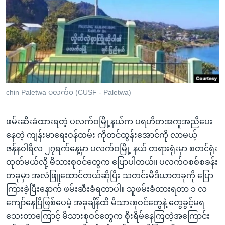
အ
သုတပဒေသာ အင်္ဂလိပ်စာ
ညွန်း
Learning English
စာမျက်နှာ
သို့
ဗွီအိုအေ လူမှုကွန်ယက်များ
ကျော်
ကြည့်
ရန်
ဘာသာစကားများ
chin Paletwa ပလက်၀ (CUSF - Paletwa)
ရှာဖွေ
ရန်
ဖမ်းဆီးခံထားရတဲ့ ပလက်ဝမြို့နယ်က ပရဟိတအကူအညီပေး
နေရာ
နေတဲ့ ကျန်းမာရေးဝန်ထမ်း ကိုတင်ထွန်းအောင်ကို လာမယ့်
သို့
ဇန်နဝါရီလ ၂၇ရက်နေ့မှာ ပလက်ဝမြို့ နယ် တရားရုံးမှာ စတင်ရုံး
ကျော်
ထုတ်မယ်လို့ မိသားစုဝင်တွေက ပြောပါတယ်။ ပလက်ဝစစ်စခန်း
ရန်
တခုမှာ အလံဖြူထောင်တယ်ဆိုပြီး သတင်းမီဒီယာတခုကို ပြော
ကြားခဲ့ပြီးနောက် ဖမ်းဆီးခံရတာပါ။ သူဖမ်းခံထားရတာ ၁ လ
ကျော်နေပြီဖြစ်ပေမဲ့ အခုချိန်ထိ မိသားစုဝင်တွေနဲ့ တွေခွင့်မရ
သေးတာကြောင့် မိသားစုဝင်တွေက စိုးရိမ်နေကြတဲ့အကြောင်း