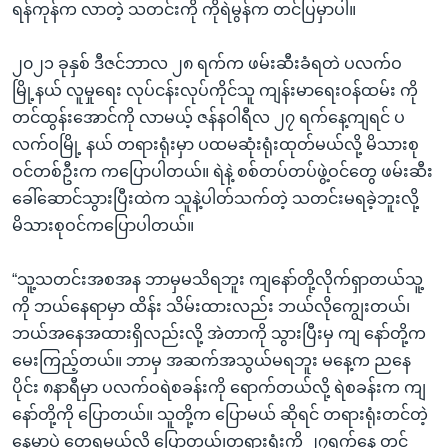
ရန်ကုန်က လာတဲ့ သတင်းကို ကိုရဲမွန်က တင်ပြမှာပါ။
၂၀၂၁ ခုနှစ် ဒီဇင်ဘာလ ၂၈ ရက်က ဖမ်းဆီးခံရတဲ ပလက်ဝ
မြို့နယ် လူမှုရေး လုပ်ငန်းလုပ်ကိုင်သူ ကျန်းမာရေးဝန်ထမ်း ကို
တင်ထွန်းအောင်ကို လာမယ့် ဇန်နဝါရီလ ၂၇ ရက်နေ့ကျရင် ပ
လက်ဝမြို့ နယ် တရားရုံးမှာ ပထမဆုံးရုံးထုတ်မယ်လို့ မိသားစု
ဝင်တစ်ဦးက ကပြောပါတယ်။ ရဲနဲ့ စစ်တပ်တပ်ဖွဲ့ဝင်တွေ ဖမ်းဆီး
ခေါ်ဆောင်သွားပြီးထဲက သူနဲ့ပါတ်သက်တဲ့ သတင်းမရခဲ့ဘူးလို့
မိသားစုဝင်ကပြောပါတယ်။
“သူ့သတင်းအစအန ဘာမှမသိရဘူး ကျနော်တို့လိုက်ရှာတယ်သူ့
ကို ဘယ်နေရာမှာ ထိန်း သိမ်းထားလည်း ဘယ်လိုကျွေးတယ်၊
ဘယ်အနေအထားရှိလည်းလို့ အဲတာကို သွားပြီးမှ ကျ နော်တို့က
မေးကြည့်တယ်။ ဘာမှ အဆက်အသွယ်မရဘူး မနေ့က ညနေ
ပိုင်း ၈နာရီမှာ ပလက်ဝရဲစခန်းကို ရောက်တယ်လို့ ရဲစခန်းက ကျ
နော်တို့ကို ပြောတယ်။ သူတို့က ပြောမယ် ဆိုရင် တရားရုံးတင်တဲ့
နေ့မှာပဲ တွေ့ရမယ်လို့ ပြောတယ်၊တရားရုံးကို ၂၇ရက်နေ့ တင်