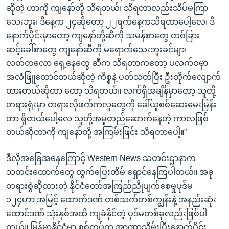
ဆိုတဲ့ ဟာကို ကျနော်တို့ သိရတယ်၊ သိရတာလည်းသိပ်မကြာ
သေးဘူး၊ ဒီနေ့က ၂၄ဆိုတော့ ၂၂ရက်နေ့ကသိရတာပေါ့လေ၊ ဒီ
နောက်ပိုင်းမှာတော့ ကျနော်တို့ဆီကို သမန်စာတွေ တစ်ခြား
ဆင့်ခေါ်စာတွေ ကျနော်ဆီကို မရောက်သေးဘူးခင်မျာ၊
လတ်တလော ရှေ့နေတွေ ဆီက သိရတာကတော့ ပလက်ဝမှာ
အလံဖြူထောင်တယ်ဆိုတဲ့ ကိစ္စနဲ့ ပတ်သတ်ပြီး ဦးတိုက်လျောက်
ထားတယ်ဆိုတာ တော့ သိရတယ်။ လက်ရှိအချိန်မှာတော့ သူတို့
တရားရုံးမှာ တရားလိုဖက်ကလူတွေကို ခေါ်ယူစစ်ဆေးမေးမြန်း
တာ ရှိတယ်ပေါ့လေ သူတို့အမှုတည်ဆောက်နေတဲ့ ကာလဖြစ်
တယ်ဆိုတာကို ကျနော်တို့ အကြမ်းဖြင်း သိရတာပေါ့။”
ဒီလိုအခြေအနေကြောင့် Western News သတင်းဌာနာက
သတင်းထောက်တွေ ထွက်ပြေးတိမ် ရှောင်နေကြပါတယ်။ အခု
တရားစွဲဆိုထားတဲ့ နိုင်ငံတော်အကြည်ညိုပျက်စေမှုပုဒ်မ
၁၂၄ဟာ အမြင့် ထောက်ဒဏ် တစ်သက်တစ်ကျွန်းနဲ့ အနည်းဆုံး
ထောင်ဒဏ် သုံးနှစ်အထိ ကျခံနိုင်တဲ့ ပုဒ်မတစ်ခုလည်းဖြစ်ပါ
တယ်။ မြန်မာနိုင်ငံမှာ စစ်တပ်က အာဏာသိမ်းပြီးနောက်ပိုင်း