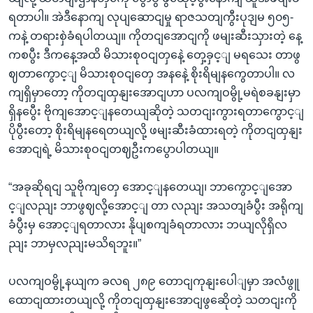
ရတာပါ။ အဲဒီနောကျ လုပျဆောငျမှု ရာဇသတျကွီးပုဒျမ ၅၀၅-
ကနဲ့ တရားစှဲခံရပါတယျ။ ကိုတငျအောငျကို ဖမျးဆီးသှားတဲ့ နေ့
ကစပွီး ဒီကနေ့အထိ မိသားစုဝငျတှနေဲ့ တှေ့ခှင့ျ မရသေး တာဖွ
ဈတာကွောင့ျ မိသားစုဝငျတှေ အနနေဲ့ စိုးရိမျနကွေတာပါ။ လ
ကျရှိမှာတော့ ကိုတငျထှနျးအောငျဟာ ပလကျဝမွို့မရဲစခနျးမှာ
ရှိနပွေီး ဗိုကျအောင့ျနတေယျဆိုတဲ့ သတငျးကွားရတာကွောင့ျ
ပိုပွီးတော့ စိုးရိမျနရေတယျလို့ ဖမျးဆီးခံထားရတဲ့ ကိုတငျထှနျး
အောငျရဲ့ မိသားစုဝငျတဈဦးကပွောပါတယျ။
“အခုဆိုရငျ သူဗိုကျတှေ အောင့ျနတေယျ၊ ဘာကွောင့ျအော
င့ျလညျး ဘာဖွဈလို့အောင့ျ တာ လညျး အသတျခံပွီး အရိုကျ
ခံပွီးမှ အောင့ျရတာလား နိုပျစကျခံရတာလား ဘယျလိုရှိလ
ညျး ဘာမှလညျးမသိရဘူး။”
ပလကျဝမွို့နယျက ခလရ ၂၈၉ တောငျကုနျးပေါျမှာ အလံဖွူ
ထောငျထားတယျလို့ ကိုတငျထှနျးအောငျဖွဆေိုတဲ့ သတငျးကို