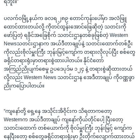
ရဘူး။”
ပလက်ဝမြို့နယ်က ခလရ ၂၈၉ တောင်ကုန်းပေါ်မှာ အလံဖြူ
ထောင်ထားတယ်လို့ ကိုတင်ထွန်းအောင်ဖြေဆိုတဲ့ သတင်းကို
ဖော်ပြတဲ့ ရခိုင်အခြေစိုက် သတင်းဌာနတစ်ခုဖြစ်တဲ့ Western
Newsသတင်းဌာနာက အယ်ဒီတာချုပ်နဲ့ သတင်းထောက်တစ်ဦး
ကိုလည်းဗိုလ်မှူးကြီး ဘုန်းမြင့်ကျော်က တရားလိုလုပ်ပြီး စစ်တွေ
ခရိုင်တရားရုံးမှာတရားစွဲထားပါတယ်။ နိုင်ငံတော်
အကြည်ညိုပျက်စေမှု ဥပဒေပုဒ်မ ၁၂၄ နဲ့ တရားစွဲဆိုထားတယ်
လို့လည်း Western News သတင်းဌာန အေဒီတာချုပ် ကိုဝဏ္ဏခွာ
ညိုကပြောပါတယ်။
“ကျနော်တို့ ရှေ့နေ အသိုင်းအိဝိုင်းက သိရတာကတော့
Westernက အယ်ဒီတာချုပ် ကျနော်ကိုယ်တိုင်ပေါ့ ပြီးတော့
သတင်းထောက် တစ်ယောက်ကို ဗိုလ်မှူးကြီး ဘုန်းမြင့် ကျော်က
နေပြီးတော့ စစ်တွေခရိုင်တရားရုံးမှာ ဦးတိုက်လျောက်ထားတယ်