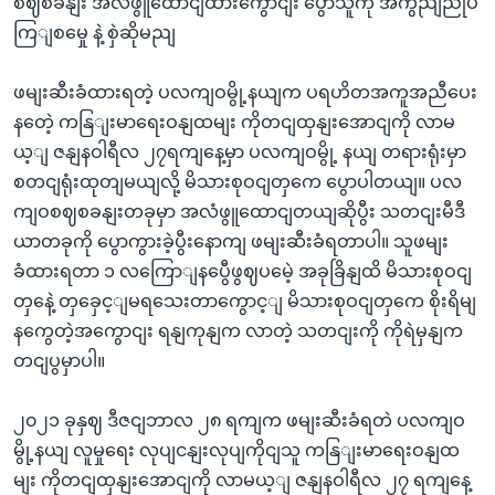
စဈစခနျး အလံဖွူထောငျထားကွောငျး ပွောသူကို အကွညျညိုပ
ကြျစမှေု နဲ့ စှဲဆိုမညျ
ဖမျးဆီးခံထားရတဲ့ ပလကျဝမွို့နယျက ပရဟိတအကူအညီပေး
နတေဲ့ ကနြျးမာရေးဝနျထမျး ကိုတငျထှနျးအောငျကို လာမ
ယ့ျ ဇနျနဝါရီလ ၂၇ရကျနေ့မှာ ပလကျဝမွို့ နယျ တရားရုံးမှာ
စတငျရုံးထုတျမယျလို့ မိသားစုဝငျတှကေ ပွောပါတယျ။ ပလ
ကျဝစဈစခနျးတခုမှာ အလံဖွူထောငျတယျဆိုပွီး သတငျးမီဒီ
ယာတခုကို ပွောကွားခဲ့ပွီးနောကျ ဖမျးဆီးခံရတာပါ။ သူဖမျး
ခံထားရတာ ၁ လကြောျနပွေီဖွဈပမေဲ့ အခုခြိနျထိ မိသားစုဝငျ
တှနေဲ့ တှခှေင့ျမရသေးတာကွောင့ျ မိသားစုဝငျတှကေ စိုးရိမျ
နကွေတဲ့အကွောငျး ရနျကုနျက လာတဲ့ သတငျးကို ကိုရဲမှနျက
တငျပွမှာပါ။
၂၀၂၁ ခုနှဈ ဒီဇငျဘာလ ၂၈ ရကျက ဖမျးဆီးခံရတဲ ပလကျဝ
မွို့နယျ လူမှုရေး လုပျငနျးလုပျကိုငျသူ ကနြျးမာရေးဝနျထ
မျး ကိုတငျထှနျးအောငျကို လာမယ့ျ ဇနျနဝါရီလ ၂၇ ရကျနေ့