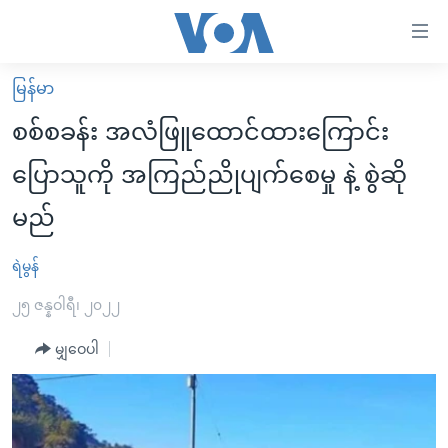
သုံး
ရ
လွယ်ကူ
မြန်မာ
မူလစာမျက်နှာ
စေ
စစ်စခန်း အလံဖြူထောင်ထားကြောင်း
မြန်မာ
သည့်
ပြောသူကို အကြည်ညိုပျက်စေမှု နဲ့ စွဲဆို
ကမ္ဘာ့သတင်းများ
Link
မည်
ဗွီဒီယို
နိုင်ငံတကာ
များ
သတင်းလွတ်လပ်ခွင့်
အမေရိကန်
ပင်မ
ရဲမွန်
ရပ်ဝန်းတခု လမ်းတခု အလွန်
တရုတ်
အကြောင်းအရာ
၂၅ ဇန္နဝါရီ၊ ၂၀၂၂
သို့
အင်္ဂလိပ်စာလေ့လာမယ်
အစ္စရေး-ပါလက်စတိုင်း
ကျော်
မျှဝေပါ
အပတ်စဉ်ကဏ္ဍများ
အမေရိကန်သုံးအီဒီယံ
ကြည့်
ရေဒီယိုနှင့်ရုပ်သံ အချက်အလက်များ
မကြေးမုံရဲ့ အင်္ဂလိပ်စာ
ရေဒီယို
ရန်
ပင်မ
ရေဒီယို/တီဗွီအစီအစဉ်
ရုပ်ရှင်ထဲက အင်္ဂလိပ်စာ
တီဗွီ