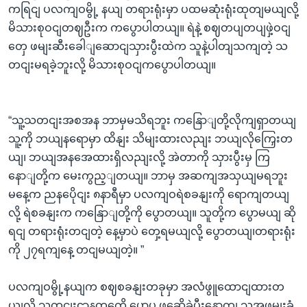
ကရြငျ ပလကျဝမွို့ နယျ တရားရုံးမှာ ပထမဆုံးရုံးထုတျမယျလို့
မိသားစုဝငျတဈဦးက ကပွောပါတယျ။ ရဲနဲ့ စဈတပျတပျဖှဲ့ဝငျ
တှေ ဖမျးဆီးခေါျဆောငျသှားပွီးထဲက သူနဲ့ပါတျသကျတဲ့ သ
တငျးမရခဲ့ဘူးလို့ မိသားစုဝငျကပွောပါတယျ။
“သူ့သတငျးအစအန ဘာမှမသိရဘူး ကနြောျတို့လိုကျရှာတယျ
သူ့ကို ဘယျနရောမှာ ထိနျး သိမျးထားလညျး ဘယျလိုကြှေးတ
ယျ၊ ဘယျအနအေထားရှိလညျးလို့ အဲတာကို သှားပွီးမှ ကြ
နောျတို့က မေးကွည့ျတယျ။ ဘာမှ အဆကျအသှယျမရဘူး
မနေ့က ညနပေိုငျး ၈နာရီမှာ ပလကျဝရဲစခနျးကို ရောကျတယျ
လို့ ရဲစခနျးက ကနြောျတို့ကို ပွောတယျ။ သူတို့က ပွောမယျ ဆို
ရငျ တရားရုံးတငျတဲ့ နေ့မှာပဲ တှေ့ရမယျလို့ ပွောတယျ၊တရားရုံး
ကို ၂၇ရကျနေ့ တငျမယျတဲ့။ ”
ပလကျဝမွို့နယျက စဈစခနျးတခုမှာ အလံဖွူထောငျထားတ
ယျလို့ သတငျးဌာနတှကေို ပွောပွ ဖွဆေိုခဲ့ပွီးနောကျ သူအဖမျးခံ