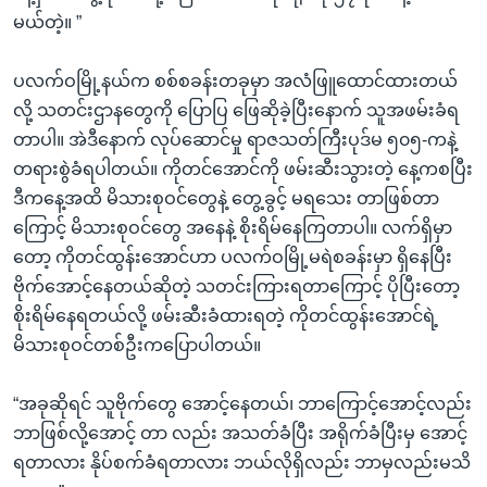
မယ်တဲ့။ ”
ပလက်ဝမြို့နယ်က စစ်စခန်းတခုမှာ အလံဖြူထောင်ထားတယ်
လို့ သတင်းဌာနတွေကို ပြောပြ ဖြေဆိုခဲ့ပြီးနောက် သူအဖမ်းခံရ
တာပါ။ အဲဒီနောက် လုပ်ဆောင်မှု ရာဇသတ်ကြီးပုဒ်မ ၅၀၅-ကနဲ့
တရားစွဲခံရပါတယ်။ ကိုတင်အောင်ကို ဖမ်းဆီးသွားတဲ့ နေ့ကစပြီး
ဒီကနေ့အထိ မိသားစုဝင်တွေနဲ့ တွေ့ခွင့် မရသေး တာဖြစ်တာ
ကြောင့် မိသားစုဝင်တွေ အနေနဲ့ စိုးရိမ်နေကြတာပါ။ လက်ရှိမှာ
တော့ ကိုတင်ထွန်းအောင်ဟာ ပလက်ဝမြို့မရဲစခန်းမှာ ရှိနေပြီး
ဗိုက်အောင့်နေတယ်ဆိုတဲ့ သတင်းကြားရတာကြောင့် ပိုပြီးတော့
စိုးရိမ်နေရတယ်လို့ ဖမ်းဆီးခံထားရတဲ့ ကိုတင်ထွန်းအောင်ရဲ့
မိသားစုဝင်တစ်ဦးကပြောပါတယ်။
“အခုဆိုရင် သူဗိုက်တွေ အောင့်နေတယ်၊ ဘာကြောင့်အောင့်လည်း
ဘာဖြစ်လို့အောင့် တာ လည်း အသတ်ခံပြီး အရိုက်ခံပြီးမှ အောင့်
ရတာလား နိုပ်စက်ခံရတာလား ဘယ်လိုရှိလည်း ဘာမှလည်းမသိ