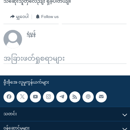
သဆေုံးသူတှလေညျး ရှိခဲ့ပါတယျ။
မျှဝေပါ
Follow us
ရဲမွန်
အခြားဖတ်ရှုစရာများ
ဗွီအိုအေ လူမှုကွန်ယက်များ
သတင်း
၀န်ဆောင်မှုများ