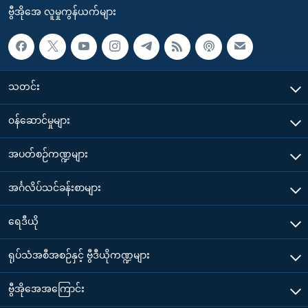
ဗွီအိုအေ လူမှုကွန်ယက်များ
သတင်း
၀န်ဆောင်မှုများ
အပတ်စဉ်ကဏ္ဍများ
အင်္ဂလိပ်သင်ခန်းစာများ
ရေဒီယို
ရုပ်သံအစီအစဉ်နှင့် ဗွီဒီယိုကဏ္ဍများ
ဗွီအိုအေအကြောင်း