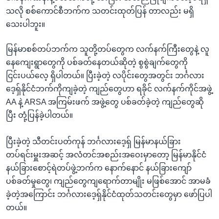
သလို စစ်ကောင်စီဘက်က သတင်းထုတ်ပြန် တာလည်း မရှိ
သေးပါဘူး။
မြန်မာစစ်တပ်ဘက်က သူတို့တပ်တွေက လက်နက်ကြီးတွေနဲ့ လူ
နေကျေးရွာတွေကို ပစ်ခတ်နေတယ်ဆိုတဲ့ စွစွဲချက်တွေကို
ငြင်းပယ်လေ့ ရှိပါတယ်။ ပြီးခဲ့တဲ့ လပိုင်းတွေအတွင်း ဘင်္ဂလား
ဒေ့ရှ်နိုင်ငံဘက်ကိုကျခဲ့တဲ့ ကျည်တွေဟာ ရခိုင် လက်နက်ကိုင်အဖွဲ့
AA နဲ့ ARSA အကြမ်းဖက် အဖွဲ့တွေ ပစ်ခတ်ခဲ့တဲ့ ကျည်တွေဆို
ပြီး တုံ့ပြန်ခဲ့ပါတယ်။
ပြီးခဲ့တဲ့ သီတင်းပတ်ကုန် ဘင်္ဂလားဒေ့ရှ် မြန်မာနယ်ခြား
တပ်ရင်းမှူးအဆင့် အလံတင်အစည်းအဝေးမှာတော့ မြန်မာနိုင်ငံ
နယ်ခြားစောင့်ရဲတပ်ဖွဲ့ဘက်က နောက်နောင် နယ်ခြားကျော်
ပစ်ခတ်မှုတွေ၊ ကျည်တွေကျရောက်တာမျိုး မဖြစ်အောင် အာမခံ
ခဲ့တဲ့အကြောင်း ဘင်္ဂလားဒေ့ရှ်နိုင်ငံထုတ်သတင်းတွေမှာ ဖော်ပြပါ
တယ်။