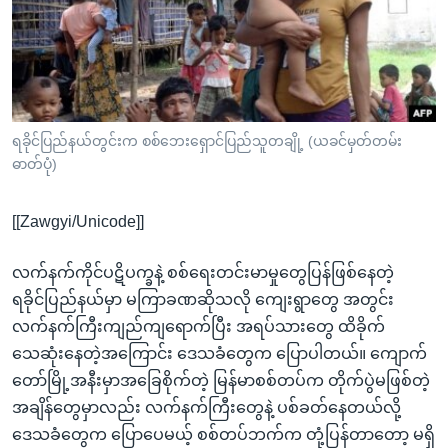
အ
သုတပဒေသာ အင်္ဂလိပ်စာ
ညွန်း
Learning English
စာမျက်နှာ
သို့
ဗွီအိုအေ လူမှုကွန်ယက်များ
ကျော်
ကြည့်
ရခိုင်ပြည်နယ်တွင်းက စစ်ဘေးရှောင်ပြည်သူတချို့ (ယခင်မှတ်တမ်း
ဓာတ်ပုံ)
ရန်
ဘာသာစကားများ
ရှာဖွေ
[[Zawgyi/Unicode]]
ရန်
နေရာ
လက်နက်ကိုင်ပဋိပက္ခနဲ့ စစ်ရေးတင်းမာမှုတွေပြန်ဖြစ်နေတဲ့
သို့
ရခိုင်ပြည်နယ်မှာ မကြာခဏဆိုသလို ကျေးရွာတွေ အတွင်း
ကျော်
လက်နက်ကြီးကျည်ကျရောက်ပြီး အရပ်သားတွေ ထိခိုက်
ရန်
သေဆုံးနေတဲ့အကြောင်း ဒေသခံတွေက ပြောပါတယ်။ ကျောက်
တော်မြို့အနီးမှာအခြေစိုက်တဲ့ မြန်မာစစ်တပ်က တိုက်ပွဲမဖြစ်တဲ့
အချိန်တွေမှာလည်း လက်နက်ကြီးတွေနဲ့ ပစ်ခတ်နေတယ်လို့
ဒေသခံတွေက ပြောပေမယ့် စစ်တပ်ဘက်က တုံ့ပြန်တာတော့ မရှိ