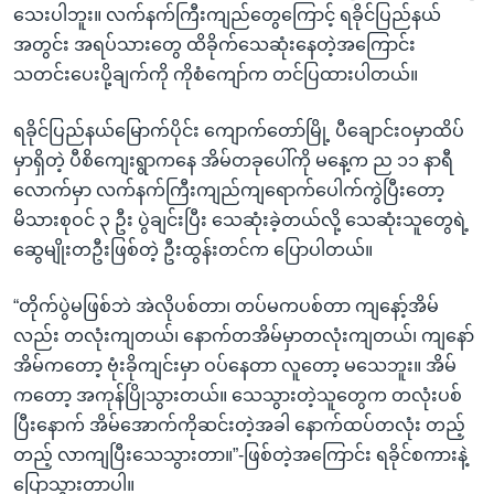
သေးပါဘူး။ လက်နက်ကြီးကျည်တွေကြောင့် ရခိုင်ပြည်နယ်
အတွင်း အရပ်သားတွေ ထိခိုက်သေဆုံးနေတဲ့အကြောင်း
သတင်းပေးပို့ချက်ကို ကိုစံကျော်က တင်ပြထားပါတယ်။
ရခိုင်ပြည်နယ်မြောက်ပိုင်း ကျောက်တော်မြို့ ပီချောင်းဝမှာထိပ်
မှာရှိတဲ့ ပီစိကျေးရွာကနေ အိမ်တခုပေါ်ကို မနေ့က ည ၁၁ နာရီ
လောက်မှာ လက်နက်ကြီးကျည်ကျရောက်ပေါက်ကွဲပြီးတော့
မိသားစုဝင် ၃ ဦး ပွဲချင်းပြီး သေဆုံးခဲ့တယ်လို့ သေဆုံးသူတွေရဲ့
ဆွေမျိုးတဦးဖြစ်တဲ့ ဦးထွန်းတင်က ပြောပါတယ်။
“တိုက်ပွဲမဖြစ်ဘဲ အဲလိုပစ်တာ၊ တပ်မကပစ်တာ ကျနော့်အိမ်
လည်း တလုံးကျတယ်၊ နောက်တအိမ်မှာတလုံးကျတယ်၊ ကျနော်
အိမ်ကတော့ ဗုံးခိုကျင်းမှာ ဝပ်နေတာ လူတော့ မသေဘူး။ အိမ်
ကတော့ အကုန်ပြိုသွားတယ်။ သေသွားတဲ့သူတွေက တလုံးပစ်
ပြီးနောက် အိမ်အောက်ကိုဆင်းတဲ့အခါ နောက်ထပ်တလုံး တည့်
တည့် လာကျပြီးသေသွားတာ။”-ဖြစ်တဲ့အကြောင်း ရခိုင်စကားနဲ့
ပြောသွားတာပါ။