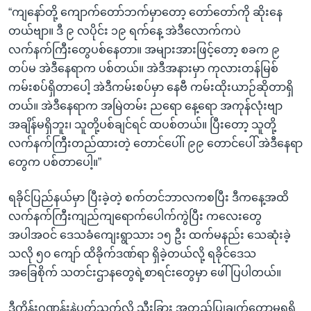
“ကျနော်တို့ ကျောက်တော်ဘက်မှာတော့ တော်တော်ကို ဆိုးနေ
တယ်ဗျာ။ ဒီ ၉ လပိုင်း ၁၉ ရက်နေ့ အဲဒီလောက်ကပဲ
လက်နက်ကြီးတွေပစ်နေတာ။ အများအားဖြင့်တော့ စခက ၉
တပ်မ အဲဒီနေရာက ပစ်တယ်။ အဲဒီအနားမှာ ကုလားတန်မြစ်
ကမ်းစပ်ရှိတာပေါ့ အဲဒီကမ်းစပ်မှာ နေဗီ ကမ်းထိုးယာဉ်ဆိုတာရှိ
တယ်။ အဲဒီနေရာက အမြဲတမ်း ညရော နေ့ရော အကုန်လုံးဗျာ
အချိန်မရှိဘူး၊ သူတို့ပစ်ချင်ရင် ထပစ်တယ်။ ပြီးတော့ သူတို့
လက်နက်ကြီးတည်ထားတဲ့ တောင်ပေါ်၊ ၉၉ တောင်ပေါ် အဲဒီနေရာ
တွေက ပစ်တာပေါ့။”
ရခိုင်ပြည်နယ်မှာ ပြီးခဲ့တဲ့ စက်တင်ဘာလကစပြီး ဒီကနေ့အထိ
လက်နက်ကြီးကျည်ကျရောက်ပေါက်ကွဲပြီး ကလေးတွေ
အပါအဝင် ဒေသခံကျေးရွာသား ၁၅ ဦး ထက်မနည်း သေဆုံးခဲ့
သလို ၅၀ ကျော် ထိခိုက်ဒဏ်ရာ ရှိခဲ့တယ်လို့ ရခိုင်ဒေသ
အခြေစိုက် သတင်းဌာနတွေရဲ့စာရင်းတွေမှာ ဖေါ်ပြပါတယ်။
ဒီကိန်းဂဏန်းနဲ့ပတ်သက်လို့ သီးခြား အတည်ပြုချက်တော့မရရှိ