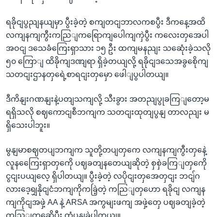
ရခိုငျပွညျနယျမှာ ပွီးခဲ့တဲ့ စကျတငျဘာလကစပွီး ဒီကနေ့အထိ
လကျနကျကွီးကညြျကရြောကျပေါကျကှဲပွီး ကလေးတှအေပါ
အဝငျ ဒသေခံကြေးရှာသား ၁၅ ဦး ထကျမနညျး သဆေုံးခဲ့သလို
၅၀ ကြောျ ထိခိုကျဒဏျရာ ရှိခဲ့တယျလို့ ရခိုငျဒသေအခွစေိုကျ
သတငျးဌာနတှရေဲ့စာရငျးတှမှော ဖေါျပွပါတယျ။
ဒီကိနျးဂဏနျးနဲ့ပတျသကျလို့ သီးခွား အတညျပွုခကြျတော့မ
ရရှိသလို စဈကောငျစီဘကျက သတငျးထုတျပွနျ တာလညျး မ
ရှိသေးပါဘူး။
မွနျမာစဈတပျဘကျက သူတို့တပျတှကေ လကျနကျကွီးတှနေဲ့
လူနကြေေးရှာတှကေို ပဈခတျနတေယျဆိုတဲ့ စှစှဲခကြျတှကေို
ငွငျးပယျလေ့ ရှိပါတယျ။ ပွီးခဲ့တဲ့ လပိုငျးတှအေတှငျး ဘငျ်ဂ
လားဒေ့ရျှနိုငျငံဘကျကိုကခြဲ့တဲ့ ကညြျတှဟော ရခိုငျ လကျန
ကျကိုငျအဖှဲ့ AA နဲ့ ARSA အကွမျးဖကျ အဖှဲ့တှေ ပဈခတျခဲ့တဲ့
ကညြျတှဆေိုပွီး တုံ့ပွနျခဲ့ပါတယျ။