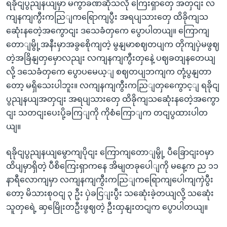
ရခိုငျပွညျနယျမှာ မကွာခဏဆိုသလို ကြေးရှာတှေ အတှငျး လ
ကျနကျကွီးကညြျကရြောကျပွီး အရပျသားတှေ ထိခိုကျသ
ဆေုံးနတေဲ့အကွောငျး ဒသေခံတှကေ ပွောပါတယျ။ ကြောကျ
တောျမွို့အနီးမှာအခွစေိုကျတဲ့ မွနျမာစဈတပျက တိုကျပှဲမဖွဈ
တဲ့အခြိနျတှမှောလညျး လကျနကျကွီးတှနေဲ့ ပဈခတျနတေယျ
လို့ ဒသေခံတှကေ ပွောပမေယ့ျ စဈတပျဘကျက တုံ့ပွနျတာ
တော့ မရှိသေးပါဘူး။ လကျနကျကွီးကညြျတှကွေောင့ျ ရခိုငျ
ပွညျနယျအတှငျး အရပျသားတှေ ထိခိုကျသဆေုံးနတေဲ့အကွော
ငျး သတငျးပေးပို့ခကြျကို ကိုစံကြောျက တငျပွထားပါတ
ယျ။
ရခိုငျပွညျနယျမွောကျပိုငျး ကြောကျတောျမွို့ ပီခြောငျးဝမှာ
ထိပျမှာရှိတဲ့ ပီစိကြေးရှာကနေ အိမျတခုပေါျကို မနေ့က ည ၁၁
နာရီလောကျမှာ လကျနကျကွီးကညြျကရြောကျပေါကျကှဲပွီး
တော့ မိသားစုဝငျ ၃ ဦး ပှဲခငြျးပွီး သဆေုံးခဲ့တယျလို့ သဆေုံး
သူတှရေဲ့ ဆှမြေိုးတဦးဖွဈတဲ့ ဦးထှနျးတငျက ပွောပါတယျ။