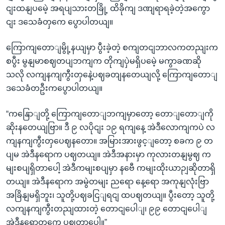
ငျးထနျပမေဲ့ အရပျသားတခြို့ ထိခိုကျ ဒဏျရာရခဲ့တဲ့အကွော
ငျး ဒသေခံတှကေ ပွောပါတယျ။
ကြောကျတောျမွို့နယျမှာ ပွီးခဲ့တဲ့ စကျတငျဘာလကတညျးက
စပွီး မွနျမာစဈတပျဘကျက တိုကျပှဲမရှိပမေဲ့ မကွာခဏဆို
သလို လကျနကျကွီးတှနေဲ့ပဈခတျနတေယျလို့ ကြောကျတောျ
ဒသေခံတဦးကပွောပါတယျ။
“ကနြောျတို့ ကြောကျတောျဘကျမှာတော့ တောျတောျကို
ဆိုးနတေယျဗြာ။ ဒီ ၉ လပိုငျး ၁၉ ရကျနေ့ အဲဒီလောကျကပဲ လ
ကျနကျကွီးတှပေဈနတော။ အမြားအားဖွင့ျတော့ စခက ၉ တ
ပျမ အဲဒီနရောက ပဈတယျ။ အဲဒီအနားမှာ ကုလားတနျမွဈ က
မျးစပျရှိတာပေါ့ အဲဒီကမျးစပျမှာ နဗေီ ကမျးထိုးယာဉျဆိုတာရှိ
တယျ။ အဲဒီနရောက အမွဲတမျး ညရော နေ့ရော အကုနျလုံးဗြာ
အခြိနျမရှိဘူး၊ သူတို့ပဈခငြျရငျ ထပဈတယျ။ ပွီးတော့ သူတို့
လကျနကျကွီးတညျထားတဲ့ တောငျပေါျ၊ ၉၉ တောငျပေါျ
အဲဒီနရောတှကေ ပဈတာပေါ့။”