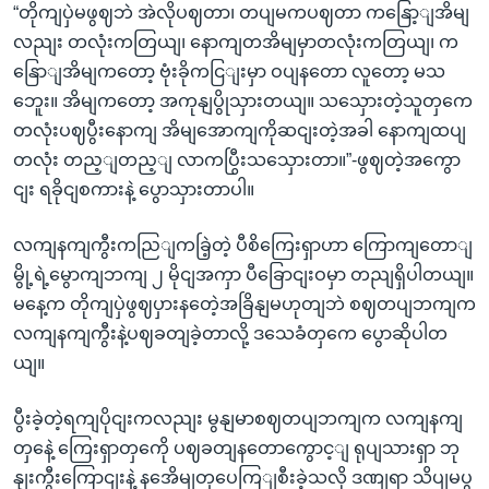
“တိုကျပှဲမဖွဈဘဲ အဲလိုပဈတာ၊ တပျမကပဈတာ ကနြော့ျအိမျ
လညျး တလုံးကတြယျ၊ နောကျတအိမျမှာတလုံးကတြယျ၊ က
နြောျအိမျကတော့ ဗုံးခိုကငြျးမှာ ဝပျနတော လူတော့ မသ
ဘေူး။ အိမျကတော့ အကုနျပွိုသှားတယျ။ သသှေားတဲ့သူတှကေ
တလုံးပဈပွီးနောကျ အိမျအောကျကိုဆငျးတဲ့အခါ နောကျထပျ
တလုံး တည့ျတည့ျ လာကပြွီးသသှေားတာ။”-ဖွဈတဲ့အကွော
ငျး ရခိုငျစကားနဲ့ ပွောသှားတာပါ။
လကျနကျကွီးကညြျကခြဲ့တဲ့ ပီစိကြေးရှာဟာ ကြောကျတောျ
မွို့ရဲ့မွောကျဘကျ ၂ မိုငျအကှာ ပီခြောငျးဝမှာ တညျရှိပါတယျ။
မနေ့က တိုကျပှဲဖွဈပှားနတေဲ့အခြိနျမဟုတျဘဲ စဈတပျဘကျက
လကျနကျကွီးနဲ့ပဈခတျခဲ့တာလို့ ဒသေခံတှကေ ပွောဆိုပါတ
ယျ။
ပွီးခဲ့တဲ့ရကျပိုငျးကလညျး မွနျမာစဈတပျဘကျက လကျနကျ
တှနေဲ့ ကြေးရှာတှကေို ပဈခတျနတောကွောင့ျ ရုပျသားရှာ ဘု
နျးကွီးကြောငျးနဲ့ နအေိမျတှပေကြျစီးခဲ့သလို ဒဏျရာ သိပျမပွ