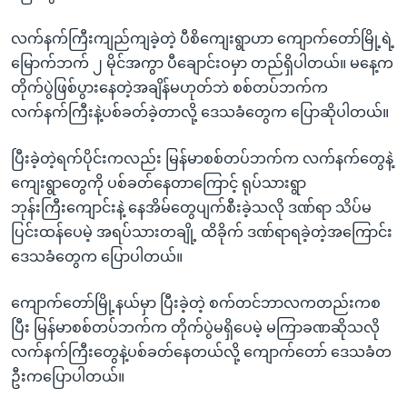
လက်နက်ကြီးကျည်ကျခဲ့တဲ့ ပီစိကျေးရွာဟာ ကျောက်တော်မြို့ရဲ့
မြောက်ဘက် ၂ မိုင်အကွာ ပီချောင်းဝမှာ တည်ရှိပါတယ်။ မနေ့က
တိုက်ပွဲဖြစ်ပွားနေတဲ့အချိန်မဟုတ်ဘဲ စစ်တပ်ဘက်က
လက်နက်ကြီးနဲ့ပစ်ခတ်ခဲ့တာလို့ ဒေသခံတွေက ပြောဆိုပါတယ်။
ပြီးခဲ့တဲ့ရက်ပိုင်းကလည်း မြန်မာစစ်တပ်ဘက်က လက်နက်တွေနဲ့
ကျေးရွာတွေကို ပစ်ခတ်နေတာကြောင့် ရုပ်သားရွာ
ဘုန်းကြီးကျောင်းနဲ့ နေအိမ်တွေပျက်စီးခဲ့သလို ဒဏ်ရာ သိပ်မ
ပြင်းထန်ပေမဲ့ အရပ်သားတချို့ ထိခိုက် ဒဏ်ရာရခဲ့တဲ့အကြောင်း
ဒေသခံတွေက ပြောပါတယ်။
ကျောက်တော်မြို့နယ်မှာ ပြီးခဲ့တဲ့ စက်တင်ဘာလကတည်းကစ
ပြီး မြန်မာစစ်တပ်ဘက်က တိုက်ပွဲမရှိပေမဲ့ မကြာခဏဆိုသလို
လက်နက်ကြီးတွေနဲ့ပစ်ခတ်နေတယ်လို့ ကျောက်တော် ဒေသခံတ
ဦးကပြောပါတယ်။