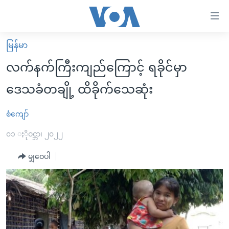
သုံး
ရ
လွယ်ကူ
မြန်မာ
မူလစာမျက်နှာ
စေ
လက်နက်ကြီးကျည်ကြောင့် ရခိုင်မှာ
မြန်မာ
သည့်
ဒေသခံတချို့ ထိခိုက်သေဆုံး
ကမ္ဘာ့သတင်းများ
Link
ဗွီဒီယို
နိုင်ငံတကာ
စံကျော်
များ
သတင်းလွတ်လပ်ခွင့်
အမေရိကန်
၀၁ ႏိုဝင္ဘာ၊ ၂၀၂၂
ပင်မ
ရပ်ဝန်းတခု လမ်းတခု အလွန်
တရုတ်
အကြောင်းအရာ
မျှဝေပါ
သို့
အင်္ဂလိပ်စာလေ့လာမယ်
အစ္စရေး-ပါလက်စတိုင်း
ကျော်
အပတ်စဉ်ကဏ္ဍများ
အမေရိကန်သုံးအီဒီယံ
ကြည့်
ရေဒီယိုနှင့်ရုပ်သံ အချက်အလက်များ
မကြေးမုံရဲ့ အင်္ဂလိပ်စာ
ရေဒီယို
ရန်
ပင်မ
ရေဒီယို/တီဗွီအစီအစဉ်
ရုပ်ရှင်ထဲက အင်္ဂလိပ်စာ
တီဗွီ