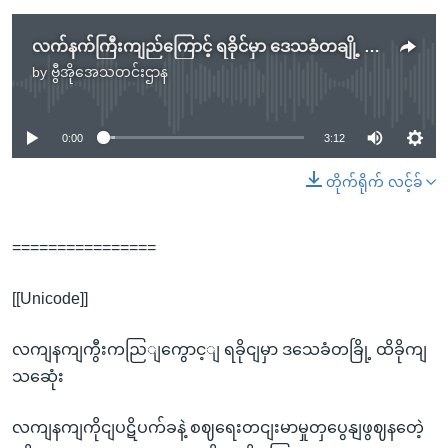
လက်နက်ကြီးကျည်ကြောင့် ရခိုင်မှာ ဒေသခံတချို့ ထိခိုက်သေဆုံး.mp3
by
ဗွီအိုအေသတင်းဌာန
No media source currently available
0:00
3:12
တိုက်ရိုက် လင့်ခ်
================
[[Unicode]]
လကျနကျကွီးကညြျကွောင့ျ ရခိုငျမှာ ဒသေခံတခြို့ ထိခိုကျ
သဆေုံး
လကျနကျကိုငျပဋိပက်ခနဲ့ စဈရေးတငျးမာမှုတှပွေနျဖွဈနတေဲ့