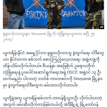
အ
သုတပဒေသာ အင်္ဂလိပ်စာ
ညွန်း
Learning English
စာမျက်နှာ
သို့
ဗွီအိုအေ လူမှုကွန်ယက်များ
ကျော်
ကြည့်
ရုရှားလိုလားသူများ Slovyansk မြို့ကို လုံခြုံရေးယူထား။ (ဧပြီ ၂၅၊
၂၀၁၄)
ရန်
ဘာသာစကားများ
ရှာဖွေ
ယူကရိန်းနိုင်ငံ အရှေ့ပိုင်းက ရုရှားလိုလားသူ ခွဲထွက်ရေး ဝါဒီတွေ
ရန်
ဟာ နိုင်ငံတကာ စစ်ဘက် စောင့်ကြည့်လေ့လာရေး အဖွဲ့တဖွဲ့ကို
နေရာ
ထိန်းသိမ်းလိုက်ပါတယ်။ ဗီယန်နာ အခြေစိုက် ဥရောပတိုက်
သို့
လုံခြုံရေးနဲ့ ပူးပေါင်းဆောင်ရွက်ရေးအဖွဲ့ OSCE အဖွဲ့ဝင် ၁၃ ဦး
ကျော်
ထက်မနည်း ပါလာတဲ့ ဘတ်စ် ကားတစင်းကို Slovyansk မြို့နား
ရန်
မှာ ခွဲထွက်ရေးဝါဒီတွေက ဖမ်းထားလိုက်တာပါ။
သူတို့နဲ့အတူ ယူကရိန်းစစ်ဘက် တာဝန်ရှိသူတဦး လိုက်ပါလာတဲ့
အတွက် ဖမ်းဆီးလိုက်တာဖြစ်တယ်လို့ အဲဒီမြို့ရဲ့ မြို့တော်ဝန်