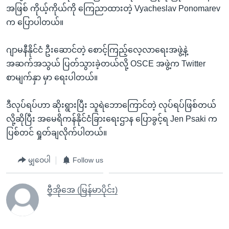
အဖြစ် ကိုယ့်ကိုယ်ကို ကြေညာထားတဲ့ Vyacheslav Ponomarev
က ပြောပါတယ်။
ဂျာမနီနိုင်ငံ ဦးဆောင်တဲ့ စောင့်ကြည့်လေ့လာရေးအဖွဲ့နဲ့
အဆက်အသွယ် ပြတ်သွားခဲ့တယ်လို့ OSCE အဖွဲ့က Twitter
စာမျက်နှာ မှာ ရေးပါတယ်။
ဒီလုပ်ရပ်ဟာ ဆိုးရွားပြီး သူရဲဘောကြောင်တဲ့ လုပ်ရပ်ဖြစ်တယ်
လို့ဆိုပြီး အမေရိကန်နိုင်ငံခြားရေးဌာန ပြောခွင့်ရ Jen Psaki က
ပြစ်တင် ရှုတ်ချလိုက်ပါတယ်။
မျှဝေပါ
Follow us
ဗွီအိုအေ (မြန်မာပိုင်း)