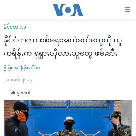
သုံး
ရ
လွယ်ကူ
နိုင်ငံတကာ
မူလစာမျက်နှာ
စေ
နိုင်ငံတကာ စစ်ရေးအကဲခတ်တွေကို ယူ
မြန်မာ
သည့်
ကရိန်းက ရုရှားလိုလားသူတွေ ဖမ်းဆီး
ကမ္ဘာ့သတင်းများ
Link
ဗွီဒီယို
နိုင်ငံတကာ
ဗွီအိုအေ (မြန်မာပိုင်း)
များ
သတင်းလွတ်လပ်ခွင့်
အမေရိကန်
၂၆ ဧၿပီ၊ ၂၀၁၄
ပင်မ
ရပ်ဝန်းတခု လမ်းတခု အလွန်
တရုတ်
အကြောင်းအရာ
မျှဝေပါ
သို့
အင်္ဂလိပ်စာလေ့လာမယ်
အစ္စရေး-ပါလက်စတိုင်း
ကျော်
အပတ်စဉ်ကဏ္ဍများ
အမေရိကန်သုံးအီဒီယံ
ကြည့်
ရေဒီယိုနှင့်ရုပ်သံ အချက်အလက်များ
မကြေးမုံရဲ့ အင်္ဂလိပ်စာ
ရေဒီယို
ရန်
ပင်မ
ရေဒီယို/တီဗွီအစီအစဉ်
ရုပ်ရှင်ထဲက အင်္ဂလိပ်စာ
တီဗွီ