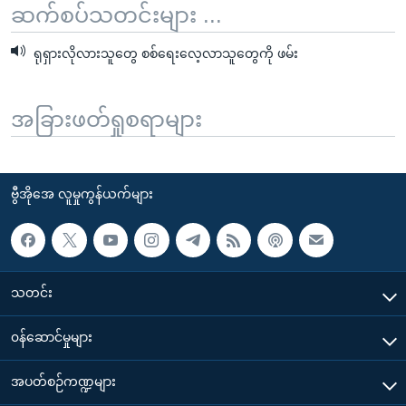
ဆက်စပ်သတင်းများ ...
ရုရှားလိုလားသူတွေ စစ်ရေးလေ့လာသူတွေကို ဖမ်း
အခြားဖတ်ရှုစရာများ
ဗွီအိုအေ လူမှုကွန်ယက်များ
သတင်း
၀န်ဆောင်မှုများ
အပတ်စဉ်ကဏ္ဍများ