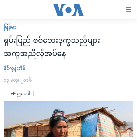
သုံး
ရ
လွယ်ကူ
မြန်မာ
မူလစာမျက်နှာ
စေ
ရှမ်းပြည် စစ်ဘေးဒုက္ခသည်များ
မြန်မာ
သည့်
အကူအညီလိုအပ်နေ
ကမ္ဘာ့သတင်းများ
Link
ဗွီဒီယို
နိုင်ငံတကာ
နိုင်ကွန်းအိန်
များ
သတင်းလွတ်လပ်ခွင့်
အမေရိကန်
၁၃ မတ္၊ ၂၀၁၆
ပင်မ
ရပ်ဝန်းတခု လမ်းတခု အလွန်
တရုတ်
အကြောင်းအရာ
မျှဝေပါ
သို့
အင်္ဂလိပ်စာလေ့လာမယ်
အစ္စရေး-ပါလက်စတိုင်း
ကျော်
အပတ်စဉ်ကဏ္ဍများ
အမေရိကန်သုံးအီဒီယံ
ကြည့်
ရေဒီယိုနှင့်ရုပ်သံ အချက်အလက်များ
မကြေးမုံရဲ့ အင်္ဂလိပ်စာ
ရေဒီယို
ရန်
ပင်မ
ရေဒီယို/တီဗွီအစီအစဉ်
ရုပ်ရှင်ထဲက အင်္ဂလိပ်စာ
တီဗွီ