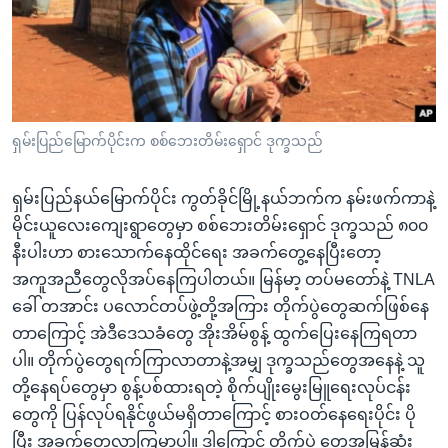
အ
သုတပဒေသာ အင်္ဂလိပ်စာ
ညွန်း
Learning English
စာမျက်နှာ
သို့
ဗွီအိုအေ လူမှုကွန်ယက်များ
ကျော်
ကြည့်
ရှမ်းပြည်မြောက်ပိုင်းက စစ်ဘေးတိမ်းရှောင် ဒုက္ခသည်
ရန်
ဘာသာစကားများ
ရှာဖွေ
ရှမ်းပြည်နယ်မြောက်ပိုင်း ကွတ်ခိုင်မြို့နယ်ဘက်က နမ်းဖက်ကာနဲ့
ရန်
မိုင်းယူလေးကျေးရွာတွေမှာ စစ်ဘေးတိမ်းရှောင် ဒုက္ခသည် ၈၀၀
နေရာ
နီးပါးဟာ စားသောက်နေထိုင်ရေး အခက်တွေ့နေပြီးတော့
သို့
အကူအညီတွေလိုအပ်နေကြပါတယ်။ မြန်မာ့ တပ်မတော်နဲ့ TNLA
ကျော်
ခေါ် တအာင်း ပလောင်တပ်ဖွဲ့တို့အကြား တိုက်ပွဲတွေဆက်ဖြစ်နေ
ရန်
တာကြောင့် အဲဒီဒေသခံတွေ အိုးအိမ်စွန့် ထွက်ပြေးနေကြရတာ
ပါ။ တိုက်ပွဲတွေရက်ကြာလာတာနဲ့အမျှ ဒုက္ခသည်တွေအနေနဲ့ သူ
တို့နေရပ်တွေမှာ စွန့်ပစ်ထားရတဲ့ စိုက်ပျိုးမွေးမြူရေးလုပ်ငန်း
တွေကို ပြန်လုပ်ရနိုင်ဖွယ်မရှိတာကြောင့် စားဝတ်နေရေးပိုင်း ပို
ပြီး အခက်တွေ့လာကြမှာပါ။ ဒါကြောင့် တိုက်ပွဲ တွေအမြန်ဆုံး