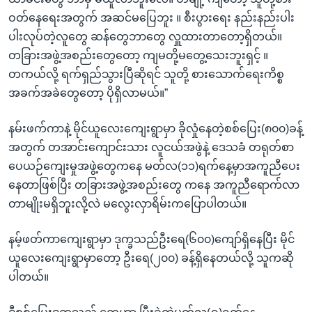
ဝတ်နေရေးအတွက် အဆင်မပြေဘူး ။ စီးပွားရေး နည်းနည်းပါး
ပါးလုပ်တဲ့လူတွေ ဆန်တွေဘာတွေ လှူထားတာတော့ရှိတယ်။
တခြားအဖွဲ့အစည်းတွေတော့ ကျမတို့မတွေ့သေးဘူးရှင့် ။
တကယ်လို့ ရက်ရှည်သွားပြီဆိုရင် သူတို့ စားသောက်ရေးကိစ္စ
အခက်အခဲတွေတော့ ပိုရှိလာမယ်။”
နမ်းဖက်ကာနဲ့ မိုင်ယူလေးကျေးရွာမှာ ခိုလှုံနေတဲ့စစ်ပြေး(၈၀၀)ခန့်
အတွက် တအာင်းကျောင်းသား လူငယ်အဖွဲနဲ့ ဒေသခံ တရုတ်စာ
ပေယဉ်ကျေးမှုအဖွဲ့တွေကနေ မတ်လ(၁၁)ရက်နေ့မှာအကူညီပေး
နေတာဖြစ်ပြီး တခြားအဖွဲ့အစည်းတွေ ကနေ အကူညီရောက်လာ
တာမျိုးမရှိဘူးလို့လဲ မလွေးလှာရိမ်းကပြောပါတယ်။
နမ့်ဖတ်ကာကျေးရွာမှာ ဒုက္ခသည်ဦးရေ(၆၀၀)ကျော်ရှိနေပြီး မိုင်
ယူလေးကျေးရွာမှာတော့ ဦးရေ(၂၀၀) ခန့်ရှိနေတယ်လို့ သူကဆို
ပါတယ်။