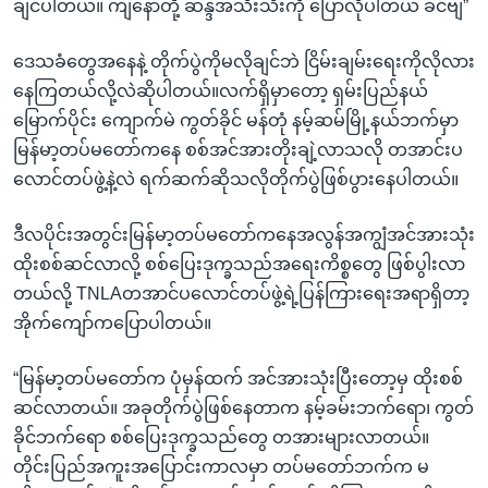
ချင်ပါတယ်။ ကျနော်တို့ ဆန္ဒအသီးသီးကို ပြောလိုပါတယ် ခင်ဗျ”
ဒေသခံတွေအနေနဲ့ တိုက်ပွဲကိုမလိုချင်ဘဲ ငြိမ်းချမ်းရေးကိုလိုလား
နေကြတယ်လို့လဲဆိုပါတယ်။လက်ရှိမှာတော့ ရှမ်းပြည်နယ်
မြောက်ပိုင်း ကျောက်မဲ ကွတ်ခိုင် မန်တုံ နမ့်ဆမ်မြို့နယ်ဘက်မှာ
မြန်မာ့တပ်မတော်ကနေ စစ်အင်အားတိုးချဲ့လာသလို တအာင်းပ
လောင်တပ်ဖွဲ့နဲ့လဲ ရက်ဆက်ဆိုသလိုတိုက်ပွဲဖြစ်ပွားနေပါတယ်။
ဒီလပိုင်းအတွင်းမြန်မာ့တပ်မတော်ကနေအလွန်အကျွံအင်အားသုံး
ထိုးစစ်ဆင်လာလို့ စစ်ပြေးဒုက္ခသည်အရေးကိစ္စတွေ ဖြစ်ပွါးလာ
တယ်လို့ TNLAတအာင်ပလောင်တပ်ဖွဲ့ရဲ့ပြန်ကြားရေးအရာရှိတာ့
အိုက်ကျော်ကပြောပါတယ်။
“မြန်မာ့တပ်မတော်က ပုံမှန်ထက် အင်အားသုံးပြီးတော့မှ ထိုးစစ်
ဆင်လာတယ်။ အခုတိုက်ပွဲဖြစ်နေတာက နမ့်ခမ်းဘက်ရော၊ ကွတ်
ခိုင်ဘက်ရော စစ်ပြေးဒုက္ခသည်တွေ တအားများလာတယ်။
တိုင်းပြည်အကူးအပြောင်းကာလမှာ တပ်မတော်ဘက်က မ