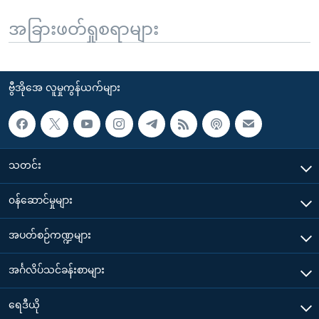
အခြားဖတ်ရှုစရာများ
ဗွီအိုအေ လူမှုကွန်ယက်များ
သတင်း
၀န်ဆောင်မှုများ
အပတ်စဉ်ကဏ္ဍများ
အင်္ဂလိပ်သင်ခန်းစာများ
ရေဒီယို