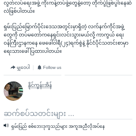
လွတ်လပ်ရေးအဖွဲ့ ကိုးကန့်တပ်ဖွဲ့တွေနဲ့တော့ တိုက်ပွဲဖြစ်ပွါးနေဆဲ
လဲဖြစ်ပါတယ်။
ရှမ်းပြည်မြောက်ပိုင်းဒေသအတွင်းမှာရှိတဲ့ လက်နက်ကိုင်အဖွဲ့
တွေကို တပ်မတော်ကနေရှင်းလင်းသွားမယ်လို့ ကာကွယ် ရေး
ဝန်ကြီးဌာနကနေ ဖေဖေါ်ဝါရီ(၂၄)ရက်စွဲနဲ့ နိုင်ငံပိုင်သတင်းစာမှာ
ရေးသားဖေါ်ပြထားပါတယ်။
မျှဝေပါ
Follow us
နိုင်ကွန်းအိန်
ဆက်စပ်သတင်းများ ...
ရှမ်းပြည် စစ်ဘေးဒုက္ခသည်များ အကူအညီလိုအပ်နေ