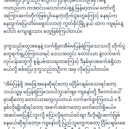
ဒီစစ်ပြေးဒုက္ခသည် တွေဟာ ပြီးခဲ့တဲ့မတ်လ(၉)ရက်နေ့
ကတည်းက တအာင်းပလောင်တပ်ဖွဲ့နဲ့ မြန်မာ့တပ်မ တော်တို့
အကြားဆက်တိုက်ဖြစ်ပွါးနေတဲ့တိုက်ပွဲတွေကြောင့် နေရပ်က
နေထွက်ပြေးတိမ်းရှောင်လာတဲ့ ကွတ်ခိုင်မြို့နယ် ထဲက ကျရမ်းနဲ့
ငေါ်ငါး ကျေးရွာသား တွေဖြစ်ကြပါတယ်။
ဒုက္ခသည်တွေအနေနဲ့ လက်ရှိမှာအိမ်မပြန်ရဲကြသေးသလို တိုက်ပွဲ
တွေရက်ရှည်ကြာလာရင် ဒေသအတွင်း တောင်ယာ နဲ့လက်ဖက်
လုပ်ငန်းတွေကို စွန့်ပစ်ထားရတာကြောင့် ဒီနှစ်မှာအခက်ခဲရှိလာ
မယ်လို့ စစ်ပြေးဒုက္ခသည်တဦးက အခု လိုပြောပါတယ်။
“အိမ်ပြန်ဖို့ အခြေအနေဆိုရင်တော့ မငြိမ်းချမ်းသေးရင်တော့
ဘယ်သူ့မှ မပြန်ရဲကြသေးပါဘူးခင်ဗျ။ ကျနော်တို့ ဒီတောင်ပေါ်
မှာဆိုတော့ တောင်ယာတွေလုပ်တယ် လက်ဖက်ခူးကြတယ် ။ ဒီ
နှစ်လိုမျိုးဆိုရင်တော့ အခက်အခဲကတော့ တော်တော်ရှိမယ်။
အဆင်မပြေနိုင်ဘူးလို့ ပြောလို့ရတယ်ခင်ဗျာ ဒီလိုမျိုးဆက်ဖြစ်
နေမယ်ဆိုရင်တော့။ ကျနော်တို့ ပြည်သူတွေကတော့ ငြိမ်းချမ်းစေ