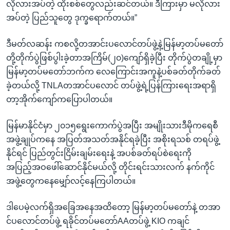
လိုလားအပ်တဲ့ ထိုးစစ်တွေလည်းဆင်တယ်။ ဒီကြားမှာ မလိုလား
အပ်တဲ့ ပြည်သူတွေ ဒုက္ခရောက်တယ်။”
ဒီမတ်လဆန်း ကစလို့တအာင်းပလောင်တပ်ဖွဲ့နဲ့မြန်မာ့တပ်မတော်
တို့တိုက်ပွဲဖြစ်ပွါးခဲ့တာအကြိမ်(၂၀)ကျော်ရှိခဲ့ပြီး တိုက်ပွဲတချို့မှာ
မြန်မာ့တပ်မတော်ဘက်က လေကြောင်းအကူနဲ့ပစ်ခတ်တိုက်ခတ်
ခဲ့တယ်လို့ TNLAတအာင်ပလောင် တပ်ဖွဲ့ရဲ့ပြန်ကြားရေးအရာရှိ
တာ့အိုက်ကျော်ကပြောပါတယ်။
မြန်မာနိုင်ငံမှာ ၂၀၁၅ရွေးကောက်ပွဲအပြီး အမျိုးသားဒီမိုကရေစီ
အဖွဲ့ချုပ်ကနေ အပြတ်အသတ်အနိုင်ရခဲ့ပြီး အစိုးရသစ် တရပ်ဖွဲ့
နိုင်ရင် ပြည်တွင်းငြိမ်းချမ်းရေးနဲ့ အပစ်ခတ်ရပ်စဲရေးကို
အပြည့်အဝဖေါ်ဆောင်နိုင်မယ်လို့ တိုင်းရင်းသားလက် နက်ကိုင်
အဖွဲ့တွေကနေမျှော်လင့်နေကြပါတယ်။
ဒါပေမဲ့လက်ရှိအခြေအနေအထိတော့ မြန်မာ့တပ်မတော်နဲ့ တအာ
င်ပလောင်တပ်ဖွဲ့ ရခိုင်တပ်မတော်AAတပ်ဖွဲ့ KIO ကချင်