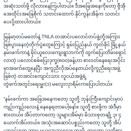
အဆုံးသတ်ဖို့ လိုလားနေကြပါတယ်။ ဒီအခြေအနေကိုတော့ ဗွီအို
အေထိုင်းအခြေစိုက် သတင်းထောက် နိုင်ကွန်းအိန်က သတင်း
ပေးပို့ထားပါတယ်။
မြန်မာ့တပ်မတော်နဲ့ TNLA တအာင်းပလောင်တပ်ဖွဲ့တို့အကြား
ဖြစ်ပွားနေတဲ့တိုက်ပွဲတွေကြောင့် ရှမ်းပြည်နယ် ကွတ်ခိုင် မြို့နယ်
နမ်းဖက်ကာနဲ့ မိုင်ယူလေးကျေးရွာဘက်ကို ထွက်ပြေးတိမ်းရှောင်
လာတဲ့ ပလောင်စစ်ပြေးဒုက္ခ(၈၀၀)ခန့်ဟာ စားဝတ်နေရေးအပိုင်း
မှာအခက်တွေ့နေပြီး အကူညီလိုအပ်နေတယ်လို့ကူညီရေးအဖွဲ့
ဖြစ်တဲ့ တအာင်းကျောင်းသား လူငယ်အဖွဲ့ရဲ့
တွဲဖက်အတွင်းရေးမှူး(၁) မလွေးလှာရိမ်းကပြောပါတယ်။
“နမ်းဖက်ကာ အခြေအနေကတော့ သူတို့ ဘုန်းကြီးကျောင်းမှာပဲ
ကျဉ်းကျဉ်းလေးနဲ့ နေနေရတာပေါ့နော်။ သူတို့ စားဖို့က အဲဒီမှာ
စားတယ်။ အိပ်တာကတော့ သူများအိမ်မှာ မိသားစုတချို့ ၃၊ ၄
ယောက်အိပ်တယ်။ အသုံးအဆောင်ပစ္စည်းကတော့ သူတို့ အိပ်
ယာခင်းတွေ ဘာမှ မယူလာဘူးလေ။ တချို့ ကျတော့ သူတို့စား