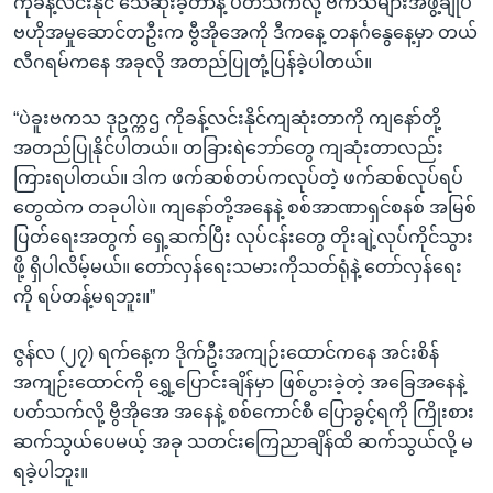
ကိုခန့်လင်းနိုင် သေဆုံးခဲ့တာနဲ့ ပတ်သက်လို့ ဗကသများအဖွဲ့ချုပ်
ဗဟိုအမှုဆောင်တဦးက ဗွီအိုအေကို ဒီကနေ့ တနင်္ဂနွေနေ့မှာ တယ်
လီဂရမ်ကနေ အခုလို အတည်ပြုတုံ့ပြန်ခဲ့ပါတယ်။
“ပဲခူးဗကသ ဒုဥက္ကဌ ကိုခန့်လင်းနိုင်ကျဆုံးတာကို ကျနော်တို့
အတည်ပြုနိုင်ပါတယ်။ တခြားရဲဘော်တွေ ကျဆုံးတာလည်း
ကြားရပါတယ်။ ဒါက ဖက်ဆစ်တပ်ကလုပ်တဲ့ ဖက်ဆစ်လုပ်ရပ်
တွေထဲက တခုပါပဲ။ ကျနော်တို့အနေနဲ့ စစ်အာဏာရှင်စနစ် အမြစ်
ပြတ်ရေးအတွက် ရှေ့ဆက်ပြီး လုပ်ငန်းတွေ တိုးချဲ့လုပ်ကိုင်သွား
ဖို့ ရှိပါလိမ့်မယ်။ တော်လှန်ရေးသမားကိုသတ်ရုံနဲ့ တော်လှန်ရေး
ကို ရပ်တန့်မရဘူး။”
ဇွန်လ (၂၇) ရက်နေ့က ဒိုက်ဦးအကျဉ်းထောင်ကနေ အင်းစိန်
အကျဉ်းထောင်ကို ရွှေ့ပြောင်းချိန်မှာ ဖြစ်ပွားခဲ့တဲ့ အခြေအနေနဲ့
ပတ်သက်လို့ ဗွီအိုအေ အနေနဲ့ စစ်ကောင်စီ ပြောခွင့်ရကို ကြိုးစား
ဆက်သွယ်ပေမယ့် အခု သတင်းကြေညာချိန်ထိ ဆက်သွယ်လို့ မ
ရခဲ့ပါဘူး။