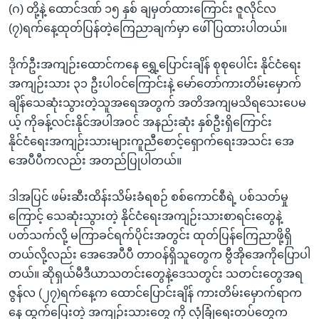
(ဂ) တို့နဲ့ ထောင်ဒဏ် ၁၅ နှစ် ချမှတ်ထားကြောင်း ဇူလိုင်လ
(၇)ရက်နေ့ထုတ်ပြန်တဲ့ကြေညာချက်မှာ ဖေါ်ပြထားပါတယ်။
ဒိုက်ဦးအကျဉ်းထောင်ကနေ ရွှေ့ပြောင်းချိန် စုစုပေါင်း နိုင်ငံရေး
အကျဉ်းသား ၃၁ ဦးပါဝင်ကြောင်းနဲ့ မော်တော်ကားတိမ်းမှောက်
ချိန်သေဆုံးသွားတဲ့သူအရေအတွက် အတိအကျမသိရသေးပေမ
ယ့် ကိုခန့်လင်းနိုင်အပါအဝင် အနည်းဆုံး နှစ်ဦးရှိကြောင်း
နိုင်ငံရေးအကျဉ်းသားများကူညီစောင့်ရှောက်ရေးအသင်း အေ
အေပီပီကလည်း အတည်ပြုပါတယ်။
ဒါအပြင် ဖမ်းဆီးထိန်းသိမ်းခံရစဉ် စစ်ကောင်စီရဲ့ ပစ်သတ်မှု
ကြောင့် သေဆုံးသွားတဲ့ နိုင်ငံရေးအကျဉ်းသားစာရင်းတွေနဲ့
ပတ်သက်လို့ မကြာခင်ရက်ပိုင်းအတွင်း ထုတ်ပြန်ကြေညာဖို့ရှိ
တယ်လို့လည်း အေအေပီပီ တာဝန်ရှိသူတွေက ဗွီအိုအေကိုပြောပါ
တယ်။ ဆိုရှယ်မီဒီယာသတင်းတွေနဲ့ဒေသတွင်း သတင်းတွေအရ
ဇွန်လ (၂၇)ရက်နေ့က ထောင်ပြောင်းချိန် ကားတိမ်းမှောက်ရာက
နေ ထွက်ပြေးတဲ့ အကျဉ်းသားတွေ ကို လုံခြုံရေးတပ်တွေက