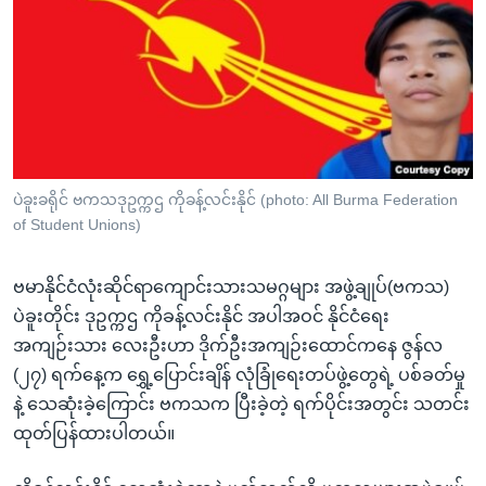
အ
သုတပဒေသာ အင်္ဂလိပ်စာ
ညွန်း
Learning English
စာမျက်နှာ
သို့
ဗွီအိုအေ လူမှုကွန်ယက်များ
ကျော်
ကြည့်
ရန်
ဘာသာစကားများ
ပဲခူးခရိုင် ဗကသဒုဥက္ကဌ ကိုခန့်လင်းနိုင် (photo: All Burma Federation
ရှာဖွေ
of Student Unions)
ရန်
နေရာ
ဗမာနိုင်ငံလုံးဆိုင်ရာကျောင်းသားသမဂ္ဂများ အဖွဲ့ချုပ်(ဗကသ)
သို့
ပဲခူးတိုင်း ဒုဥက္ကဌ ကိုခန့်လင်းနိုင် အပါအဝင် နိုင်ငံရေး
ကျော်
အကျဉ်းသား လေးဦးဟာ ဒိုက်ဦးအကျဉ်းထောင်ကနေ ဇွန်လ
ရန်
(၂၇) ရက်နေ့က ရွှေ့ပြောင်းချိန် လုံခြုံရေးတပ်ဖွဲ့တွေရဲ့ ပစ်ခတ်မှု
နဲ့ သေဆုံးခဲ့ကြောင်း ဗကသက ပြီးခဲ့တဲ့ ရက်ပိုင်းအတွင်း သတင်း
ထုတ်ပြန်ထားပါတယ်။