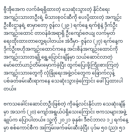
ဗွီအိုအေက လက်ခံရရှိထားတဲ့ သေဆုံးသွားတဲ့ နိုင်ငံရေး
အကျဉ်းသားတဦးရဲ့ မိသားစုဝင်ဆီကို ပေးပို့ထားတဲ့ အကျဉ်း
ဦးစီးဌာနရဲ့ စာမှာတော့ ဇွန်လ (၂၉ ) ရက်နေ့ ရက်စွဲနဲ့ ဒိုက်ဦး
အကျဉ်းထောင် တာဝန်ခံအရာရှိ ဦးကျော်ဇေယျ လက်မှတ်
ရေးထိုးထားတာတွေ့ရပါတယ်။ အဲဒီမှာ- ဇွန်လ (၂၇) ရက်နေ့က
ဒိုက်ဦးဗဟိုအကျဉ်းထောင်ကနေ အင်းစိန်အကျဉ်းထောင်ကို
အကျဉ်းသားတချို့ရွှေ့ပြောင်းချိန်မှာ သယ်ဆောင်လာတဲ့
မော်တော်ယာဉ်တိမ်းမှောက်ခဲ့ပြီး ထွက်ပြေးဖို့ကြိုးစားကြတဲ့
အကျဉ်းသားတွေကို လုံခြုံရေးအဖွဲ့ဝင်တွေက ခြောက်လှန့်
ပစ်ခတ်ဖမ်းဆီးရာကနေ သေဆုံးသွားခဲ့ကြောင်း ဖေါ်ပြထားပါ
တယ်။
ဗကသခေါင်းဆောင်တဦးဖြစ်တဲ့ ကိုခန့်လင်းနိုင်ဟာ သေဆုံးချိန်
မှာ အသက် (၂၀) ကျော်အရွယ်ပဲရှိသေးကြောင်း ဗကသများအဖွဲ့
ချုပ်က ပြောပါတယ်။ သူ့ကို ၂၀၂၁ ခုနှစ်၊ ဒီဇင်ဘာလ ၁၂ ရက်နေ့
မှာ စစ်ကောင်စီက အကြမ်းဖက်ဖမ်းဆီးခဲ့ပြီး ပုဒ်မ ၅၀ (ည)၊ ၅၁