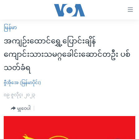
သုံး
ရ
လွယ်ကူ
မြန်မာ
မူလစာမျက်နှာ
စေ
အကျဉ်းထောင်ရွှေ့ပြောင်းချိန်
မြန်မာ
သည့်
ကျောင်းသားသမဂ္ဂခေါင်းဆောင်တဦး ပစ်
ကမ္ဘာ့သတင်းများ
Link
သတ်ခံရ
ဗွီဒီယို
နိုင်ငံတကာ
များ
သတင်းလွတ်လပ်ခွင့်
အမေရိကန်
ပင်မ
ဗွီအိုအေ (မြန်မာပိုင်း)
ရပ်ဝန်းတခု လမ်းတခု အလွန်
တရုတ်
အကြောင်းအရာ
၀၉ ဇူလိုင္၊ ၂၀၂၃
သို့
အင်္ဂလိပ်စာလေ့လာမယ်
အစ္စရေး-ပါလက်စတိုင်း
ကျော်
မျှဝေပါ
အပတ်စဉ်ကဏ္ဍများ
အမေရိကန်သုံးအီဒီယံ
ကြည့်
ရေဒီယိုနှင့်ရုပ်သံ အချက်အလက်များ
မကြေးမုံရဲ့ အင်္ဂလိပ်စာ
ရေဒီယို
ရန်
ပင်မ
ရေဒီယို/တီဗွီအစီအစဉ်
ရုပ်ရှင်ထဲက အင်္ဂလိပ်စာ
တီဗွီ