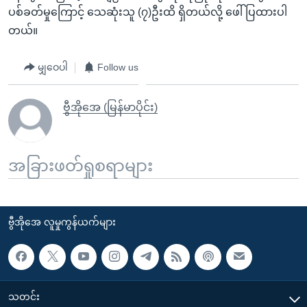
ပစ်ခတ်မှုကြောင့် သေဆုံးသူ (၇)ဦးထိ ရှိတယ်လို့ ဖေါ်ပြထားပါ
တယ်။
မျှဝေပါ
Follow us
ဗွီအိုအေ (မြန်မာပိုင်း)
အခြားဖတ်ရှုစရာများ
ဗွီအိုအေ လူမှုကွန်ယက်များ
သတင်း