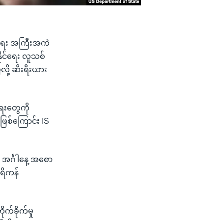
ချိရေး အကြီးအကဲ
ိုင်ရေး လူသစ်
လို့ ဆီးရီးယား
ရေးတွေကို
ဖြစ်ကြောင်း IS
ာ အင်္ဂါနေ့ အစော
ေရိကန်
က်ခိုက်မှု