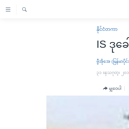
သုံး
ရ
ရှာဖွေ
လွယ်ကူ
မူလစာမျက်နှာ
နိုင်ငံတကာ
ရ
စေ
မြန်မာ
လာ
IS ဒုခ
သည့်
ဒ်
ကမ္ဘာ့သတင်းများ
Link
ဗွီဒီယို
နိုင်ငံတကာ
ဗွီအိုအေ (မြန်မာပိုင်
များ
သတင်းလွတ်လပ်ခွင့်
အမေရိကန်
၃၁ ၾသဂုတ္၊ ၂၀
ပင်မ
ရပ်ဝန်းတခု လမ်းတခု အလွန်
တရုတ်
အကြောင်းအရာ
အင်္ဂလိပ်စာလေ့လာမယ်
မျှဝေပါ
အစ္စရေး-ပါလက်စတိုင်း
သို့
အပတ်စဉ်ကဏ္ဍများ
အမေရိကန်သုံးအီဒီယံ
ကျော်
ကြည့်
ရေဒီယိုနှင့်ရုပ်သံ အချက်အလက်များ
မကြေးမုံရဲ့ အင်္ဂလိပ်စာ
ရေဒီယို
ရန်
ရေဒီယို/တီဗွီအစီအစဉ်
ရုပ်ရှင်ထဲက အင်္ဂလိပ်စာ
တီဗွီ
ပင်မ