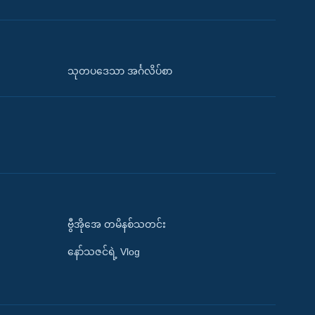
သုတပဒေသာ အင်္ဂလိပ်စာ
ဗွီအိုအေ တမိနစ်သတင်း
နော်သဇင်ရဲ့ Vlog