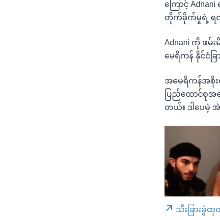
ကြောင့် Adnani
တိုက်ခိုက်မှုရဲ
Adnani ကို ဖမ်း
မေရိကန် နိုင်င
အမေရိကန်အစိုးရအ
ပြည်ထောင်စုအနေန
တယ်။ ဒါပေမဲ့ အဲ
သီးခြားခွဲထု