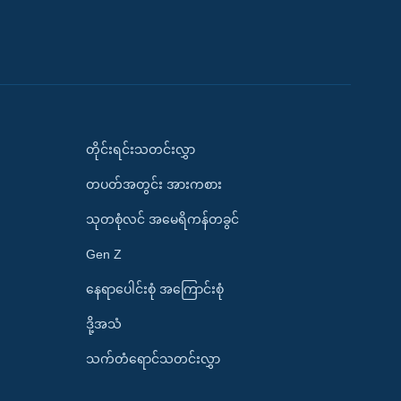
တိုင်းရင်းသတင်းလွှာ
တပတ်အတွင်း အားကစား
သုတစုံလင် အမေရိကန်တခွင်
Gen Z
နေရာပေါင်းစုံ အကြောင်းစုံ
ဒို့အသံ
သက်တံရောင်သတင်းလွှာ