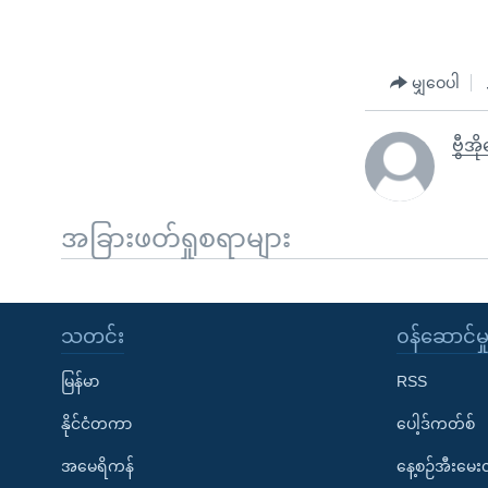
မျှဝေပါ
ဗွီအိ
အခြားဖတ်ရှုစရာများ
သတင်း
၀န်ဆောင်မှ
မြန်မာ
RSS
နိုင်ငံတကာ
ပေါ့ဒ်ကတ်စ်
အမေရိကန်
နေ့စဉ်အီးမေ