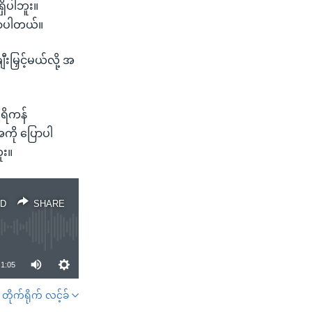
ှိပါဘူး။
ြောပါတယ်။
မြှင့်မယ်လို့ အ
ေရိကန်
ေကို ပြောပါ
ူး။
D
SHARE
1:05
တိုက်ရိုက် လင့်ခ်
SHARE