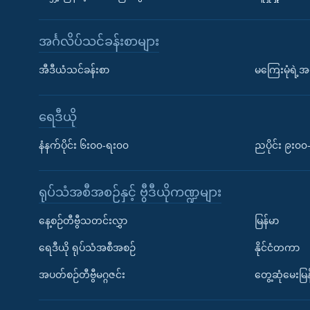
အင်္ဂလိပ်သင်ခန်းစာများ
အီဒီယံသင်ခန်းစာ
မကြေးမုံရဲ့အင
ရေဒီယို
နံနက်ပိုင်း ၆း၀၀-ရး၀၀
ညပိုင်း ၉း၀
ရုပ်သံအစီအစဉ်နှင့် ဗွီဒီယိုကဏ္ဍများ
နေ့စဉ်တီဗွီသတင်းလွှာ
မြန်မာ
ရေဒီယို ရုပ်သံအစီအစဉ်
နိုင်ငံတကာ
အပတ်စဉ်တီဗွီမဂ္ဂဇင်း
တွေ့ဆုံမေးမြန