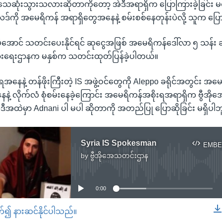
 သေဆုံးသွားသလားဆိုတာကိုတော့ အဲဒီအရာရှိက ပြောကြားခဲ့ခြင်း မရ
့ ရလဒ်ကို အမေရိကန် အရာရှိတွေအနေနဲ့ စမ်းစစ်နေတုန်းပဲလို့ သူက ပ
မိအောင် သတင်းပေးနိုင်ရင် ဆုငွေအဖြစ် အမေရိကန်ဒေါ်လာ ၅ သန်း ချီး
ံခြားရေးဌာနက မနှစ်က သတင်းထုတ်ပြန်ခဲ့ပါတယ်။
နေနဲ့ တန်ဖိုးကြီးတဲ့ IS အဖွဲ့ဝင်တွေကို Aleppo ခရိုင်အတွင်း အမ
ဲ့ လိုက်လံ စုံစမ်းနေခဲ့ကြောင်း အမေရိကန်အစိုးရအရာရှိက ဗွီအိုအ
ဒီအထဲမှာ Adnani ပါ မပါ ဆိုတာကို အတည်ပြု ပြောဆိုခြင်း မရှိပါဘ
Syria IS Spokesman
EMBE
by
ဗွီအိုအေသတင်းဌာန
No media source currently available
0:00
တ်၍ နားဆင်နိုင်ပါသည်။
EMBED