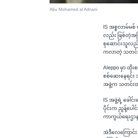
Abu Mohamed al Adnani
IS အစ္စလာမ်မစ် 
လည်း ဖြစ်တဲ့အပြ
စုဆောင်းသူလည်း 
ကလာတဲ့ သတင်း
Aleppo မှာ ထိုးစ
စစ်ဆေးနေရင်း အ
အဖွဲ့က သတင်းထ
IS အဖွဲ့ရဲ့ ခေါ
ပိုင်းက ညွန့်ပေ
ကာကွယ်ရေးဌာန 
အဲဒီလေကြောင်း တ