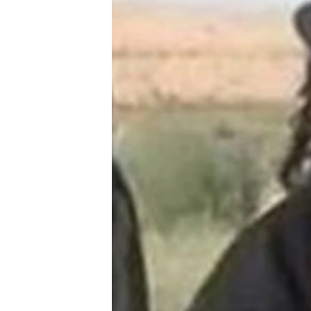
သုတပဒေသာ အင်္ဂလိပ်စာ
အ
ညွန်း
စာမျက်နှာ
သို့
ကျော်
ကြည့်
ရန်
ရှာဖွေ
ရန်
နေရာ
သို့
ကျော်
ရန်