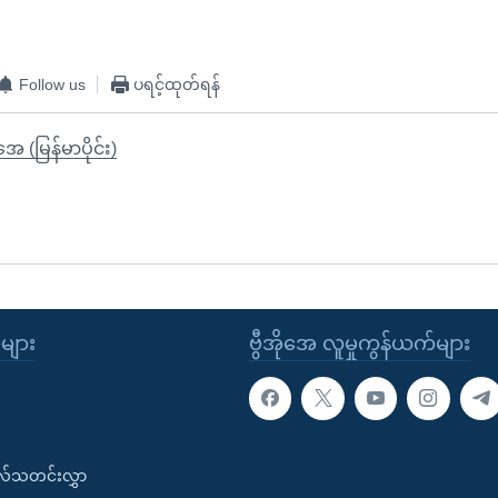
Follow us
ပရင့်ထုတ်ရန်
ုအေ (မြန်မာပိုင်း)
ုများ
ဗွီအိုအေ လူမှုကွန်ယက်များ
းလ်သတင်းလွှာ