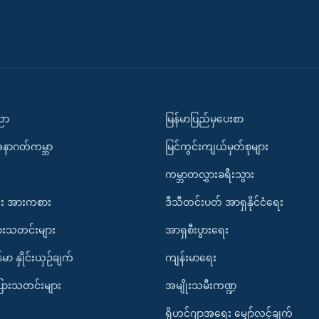
ပညာ
မြန်မာပြည်မှပေးစာ
အနာဂတ်ကမ္ဘာ
မြင်ကွင်းကျယ်မှတ်စုများ
ကမ္ဘာတလွှားခရီးသွား
း အားကစား
ဒီသီတင်းပတ် အာရှနိုင်ငံရေး
ားသတင်းများ
အာရှစီးပွားရေး
်မာ နှိုင်းယှဉ်ချက်
ကျန်းမာရေး
ပြားသတင်းများ
အမျိုးသမီးကဏ္ဍ
ရိုဟင်ဂျာအရေး မျှော်လင့်ချက်