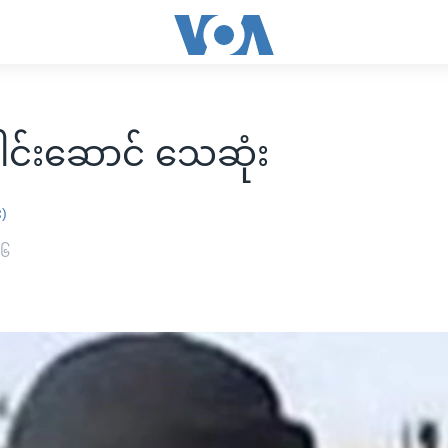
ေါင်းဆောင် သေဆုံး
း)
၁၆