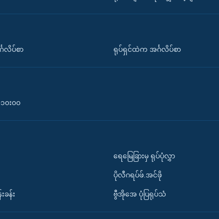
်္ဂလိပ်စာ
ရုပ်ရှင်ထဲက အင်္ဂလိပ်စာ
၀-၁၀း၀၀
ရေမြေခြားမှ ရုပ်ပုံလွှာ
ပိုလီဂရပ်ဖ်.အင်ဖို
်းခန်း
ဗွီအိုအေ ပုံပြရုပ်သံ