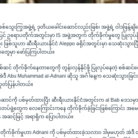
စစ်သွေးကြွအဖွဲ့ရဲ့ ဒုတိယခေါင်းဆောင်လည်းဖြစ်၊ အဖွဲ့ရဲ့ ဝါဒဖြန့်
င် ဥရောပတိုက်အတွင်းမှာ IS အဖွဲ့အတွက် တိုက်ခိုက်မှုတွေ ပြုလုပ်န
ဖြစ်သူဟာ ဆီးရီးယားနိုင်ငံ Aleppo ခရိုင်အတွင်းမှာ သေဆုံးသွားပြီ
တွေမှာ ဖော်ပြကြပါတယ်။
စ်ဆင် တိုက်ခိုက်နေတာတွေကို တွန်းလှန်နိုင်ဖို့ ပြုလုပ်နေတဲ့ စစ်ဆင်
ဲဒီ Abu Muhammad al-Adnani ဆိုသူ အင်္ဂါနေ့က သေဆုံးသွားခြင်း
ုတ်ပြန်ပါတယ်။
င်းဆောင်ကို ပစ်မှတ်ထားပြီး ဆီးရီးယားနိုင်ငံအတွင်းက al Bab ဒေသမှ
ါင်းတပ်ဖွဲ့တွေက လေကြောင်းကနေ တိုက်ခိုက်ခဲ့ခြင်းဖြစ်ကြောင်း အမ
အဆင့်မြင့် အရာရှိက ပြောပါတယ်။
ိုက်ခိုက်မှုဟာ Adnani ကို ပစ်မှတ်ထားခဲ့သလား၊ ဒါမှမဟုတ် အဲဒီ တို