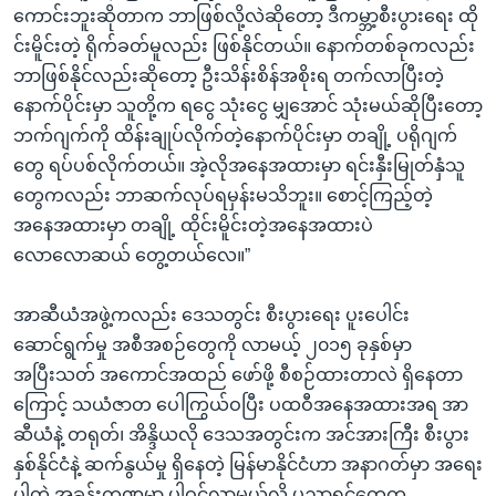
ကောင်းဘူးဆိုတာက ဘာဖြစ်လို့လဲဆိုတော့ ဒီကမ္ဘာ့စီးပွားရေး ထို
င်းမိူင်းတဲ့ ရိုက်ခတ်မူလည်း ဖြစ်နိုင်တယ်။ နောက်တစ်ခုကလည်း
ဘာဖြစ်နိုင်လည်းဆိုတော့ ဦးသိန်းစိန်အစိုးရ တက်လာပြီးတဲ့
နောက်ပိုင်းမှာ သူတို့က ရငွေ သုံးငွေ မျှအောင် သုံးမယ်ဆိုပြီးတော့
ဘက်ဂျက်ကို ထိန်းချုပ်လိုက်တဲ့နောက်ပိုင်းမှာ တချို့ ပရိုဂျက်
တွေ ရပ်ပစ်လိုက်တယ်။ အဲ့လိုအနေအထားမှာ ရင်းနှီးမြုတ်နှံသူ
တွေကလည်း ဘာဆက်လုပ်ရမှန်းမသိဘူး။ စောင့်ကြည့်တဲ့
အနေအထားမှာ တချို့ ထိုင်းမိူင်းတဲ့အနေအထားပဲ
လောလောဆယ် တွေ့တယ်လေ။”
အာဆီယံအဖွဲ့ကလည်း ဒေသတွင်း စီးပွားရေး ပူးပေါင်း
ဆောင်ရွက်မှု အစီအစဉ်တွေကို လာမယ့် ၂၀၁၅ ခုနှစ်မှာ
အပြီးသတ် အကောင်အထည် ဖော်ဖို့ စီစဉ်ထားတာလဲ ရှိနေတာ
ကြောင့် သယံဇာတ ပေါကြွယ်ဝပြီး ပထဝီအနေအထားအရ အာ
ဆီယံနဲ့ တရုတ်၊ အိန္ဒိယလို ဒေသအတွင်းက အင်အားကြီး စီးပွား
နှစ်နိုင်ငံနဲ့ ဆက်နွယ်မှု ရှိနေတဲ့ မြန်မာနိုင်ငံဟာ အနာဂတ်မှာ အရေး
ပါတဲ့ အခန်းကဏ္ဍမှာ ပါဝင်လာမယ်လို့ ပညာရှင်တွေက