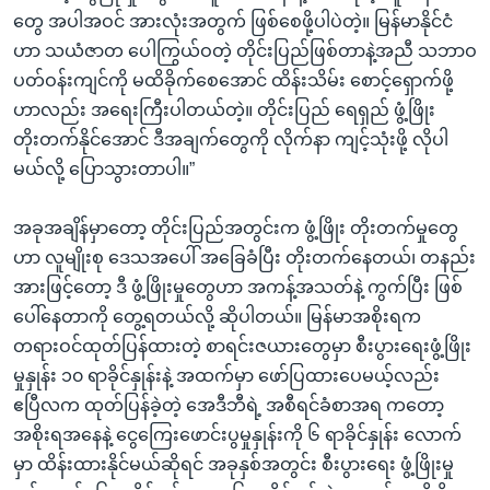
တွေ အပါအဝင် အားလုံးအတွက် ဖြစ်စေဖို့ပါပဲတဲ့။ မြန်မာနိုင်ငံ
ဟာ သယံဇာတ ပေါကြွယ်ဝတဲ့ တိုင်းပြည်ဖြစ်တာနဲ့အညီ သဘာဝ
ပတ်ဝန်းကျင်ကို မထိခိုက်စေအောင် ထိန်းသိမ်း စောင့်ရှောက်ဖို့
ဟာလည်း အရေးကြီးပါတယ်တဲ့။ တိုင်းပြည် ရေရှည် ဖွံ့ဖြိုး
တိုးတက်နိုင်အောင် ဒီအချက်တွေကို လိုက်နာ ကျင့်သုံးဖို့ လိုပါ
မယ်လို့ ပြောသွားတာပါ။”
အခုအချိန်မှာတော့ တိုင်းပြည်အတွင်းက ဖွံ့ဖြိုး တိုးတက်မှုတွေ
ဟာ လူမျိုးစု ဒေသအပေါ် အခြေခံပြီး တိုးတက်နေတယ်၊ တနည်း
အားဖြင့်တော့ ဒီ ဖွံ့ဖြိုးမှုတွေဟာ အကန့်အသတ်နဲ့ ကွက်ပြီး ဖြစ်
ပေါ်နေတာကို တွေ့ရတယ်လို့ ဆိုပါတယ်။ မြန်မာအစိုးရက
တရားဝင်ထုတ်ပြန်ထားတဲ့ စာရင်းဇယားတွေမှာ စီးပွားရေးဖွံ့ဖြိုး
မှုနှုန်း ၁၀ ရာခိုင်နှုန်းနဲ့ အထက်မှာ ဖော်ပြထားပေမယ့်လည်း
ဧပြီလက ထုတ်ပြန်ခဲ့တဲ့ အေဒီဘီရဲ့ အစီရင်ခံစာအရ ကတော့
အစိုးရအနေနဲ့ ငွေကြေးဖောင်းပွမှုနှုန်းကို ၆ ရာခိုင်နှုန်း လောက်
မှာ ထိန်းထားနိုင်မယ်ဆိုရင် အခုနှစ်အတွင်း စီးပွားရေး ဖွံ့ဖြိုးမှု