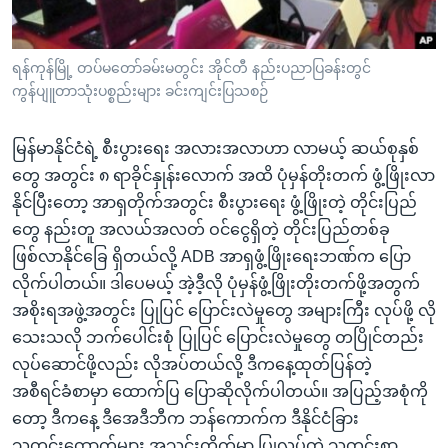
အ
သုတပဒေသာ အင်္ဂလိပ်စာ
ညွန်း
Learning English
စာမျက်နှာ
ရန်ကုန်မြို့ တပ်မတော်ခမ်းမတွင်း အိုင်တီ နည်းပညာပြခန်းတွင်
သို့
ဗွီအိုအေ လူမှုကွန်ယက်များ
ကွန်ပျူတာသုံးပစ္စည်းများ ခင်းကျင်းပြသစဉ်
ကျော်
ကြည့်
မြန်မာနိုင်ငံရဲ့ စီးပွားရေး အလားအလာဟာ လာမယ့် ဆယ်စုနှစ်
ရန်
တွေ အတွင်း ၈ ရာခိုင်နှုန်းလောက် အထိ ပုံမှန်တိုးတက် ဖွံ့ဖြိုးလာ
ဘာသာစကားများ
ရှာဖွေ
နိုင်ပြီးတော့ အာရှတိုက်အတွင်း စီးပွားရေး ဖွံ့ဖြိုးတဲ့ တိုင်းပြည်
ရန်
တွေ နည်းတူ အလယ်အလတ် ဝင်ငွေရှိတဲ့ တိုင်းပြည်တစ်ခု
နေရာ
ဖြစ်လာနိုင်ခြေ ရှိတယ်လို့ ADB အာရှဖွံ့ဖြိုးရေးဘဏ်က ပြော
သို့
လိုက်ပါတယ်။ ဒါပေမယ့် အဲ့ဒီ့လို ပုံမှန်ဖွံ့ဖြိုးတိုးတက်ဖို့အတွက်
ကျော်
အစိုးရအဖွဲ့အတွင်း ပြုပြင် ပြောင်းလဲမှုတွေ အများကြီး လုပ်ဖို့ လို
ရန်
သေးသလို ဘက်ပေါင်းစုံ ပြုပြင် ပြောင်းလဲမှုတွေ တပြိုင်တည်း
လုပ်ဆောင်ဖို့လည်း လိုအပ်တယ်လို့ ဒီကနေ့ထုတ်ပြန်တဲ့
အစီရင်ခံစာမှာ ထောက်ပြ ပြောဆိုလိုက်ပါတယ်။ အပြည့်အစုံကို
တော့ ဒီကနေ့ ဒီအေဒီဘီက ဘန်ကောက်က ဒီနိုင်ငံခြား
သတင်းထောက်များ အသင်းတိုက်မှာ ပြုလုပ်တဲ့ သတင်းစာ