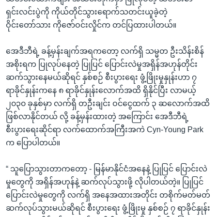
ရှင်းလင်းပွဲကို ကိုယ်တိုင်သွားရောက်သတင်းယူခဲ့တဲ့
ဝိုင်းတော်သား ကိုဇော်ဝင်းလှိုင်က တင်ပြထားပါတယ်။
အေဒီဘီရဲ့ ခန့်မှန်းချက်အရကတော့ လက်ရှိ သမ္မတ ဦးသိန်းစိန်
အစိုးရက ပြုလုပ်နေတဲ့ ပြုပြင် ပြောင်းလဲမှုအရှိန်အဟုန်တိုင်း
ဆက်သွားနေမယ်ဆိုရင် နှစ်စဉ် စီးပွားရေး ဖွံ့ဖြိုးမှုနှုန်းဟာ ၇
ရာခိုင်နှုန်းကနေ ၈ ရာခိုင်နှုန်းလောက်အထိ ရှိနိုင်ပြီး လာမယ့်
၂၀၃၀ ခုနှစ်မှာ လက်ရှိ တဦးချင်း ဝင်ငွေထက် ၃ ဆလောက်အထိ
ဖြစ်လာနိုင်တယ် လို့ ခန့်မှန်းထားတဲ့ အကြောင်း အေဒီဘီရဲ့
စီးပွားရေးဆိုင်ရာ လက်ထောက်အကြီးအကဲ Cyn-Young Park
က ပြောပါတယ်။
“ သူပြောသွားတာကတော့ - မြန်မာနိုင်ငံအနေနဲ့ ပြုပြင် ပြောင်းလဲ
မှုတွေကို အရှိန်အဟုန်နဲ့ ဆက်လုပ်သွားဖို့ လိုပါတယ်တဲ့။ ပြုပြင်
ပြောင်းလဲမှုတွေကို လက်ရှိ အနေအထားအတိုင်း တစိုက်မတ်မတ်
ဆက်လုပ်သွားမယ်ဆိုရင် စီးပွားရေး ဖွံ့ဖြိုးမှု နှစ်စဉ် ၇ ရာခိုင်နှုန်း