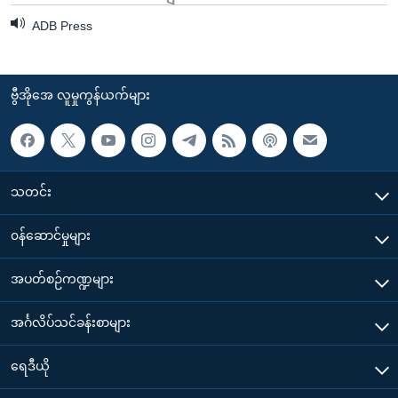
ADB Press
ဗွီအိုအေ လူမှုကွန်ယက်များ
သတင်း
၀န်ဆောင်မှုများ
အပတ်စဉ်ကဏ္ဍများ
အင်္ဂလိပ်သင်ခန်းစာများ
ရေဒီယို