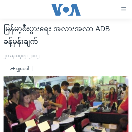
သုံး
ရ
လွယ်ကူ
မြန်မာ့စီးပွားရေး အလားအလာ ADB
မူလစာမျက်နှာ
စေ
ခန့်မှန်းချက်
မြန်မာ
သည့်
ကမ္ဘာ့သတင်းများ
၂၀ ၾသဂုတ္၊ ၂၀၁၂
Link
ဗွီဒီယို
နိုင်ငံတကာ
များ
မျှဝေပါ
သတင်းလွတ်လပ်ခွင့်
အမေရိကန်
ပင်မ
ရပ်ဝန်းတခု လမ်းတခု အလွန်
တရုတ်
အကြောင်းအရာ
သို့
အင်္ဂလိပ်စာလေ့လာမယ်
အစ္စရေး-ပါလက်စတိုင်း
ကျော်
အပတ်စဉ်ကဏ္ဍများ
အမေရိကန်သုံးအီဒီယံ
ကြည့်
ရေဒီယိုနှင့်ရုပ်သံ အချက်အလက်များ
မကြေးမုံရဲ့ အင်္ဂလိပ်စာ
ရေဒီယို
ရန်
ပင်မ
ရေဒီယို/တီဗွီအစီအစဉ်
ရုပ်ရှင်ထဲက အင်္ဂလိပ်စာ
တီဗွီ