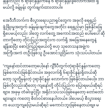
နှုန်းလည်း ၆ ရာခိုင်နှုန်းကနေ ၆ ရာခိုင်နှုန်းခွဲလောက်အထိ ရှိ
မယ်လို့ ခန့်မှန်း တွက်ချက်ထားတာပါ။
အေဒီဘီဘက်က စီးပွားရေးပညာရှင်တွေက အခုလို ရေရှည်
ဖွံ့ဖြိုးမှုအတွက် ခန့်မှန်းချက်တွေအတိုင်း ရေရှည်မှာ ဖြစ်နိုင်ခြေ
ရှိပေမယ့်လည်း ဒါတွေ လက်တွေ့ အကောင်အထည် ပေါ်မပေါ် ဆို
တာကိုတော့ တိုင်းပြည်အတွင်းက လက်ရှိ အခြေအနေတွေနဲ့
ချိန်ဆပြီး စောင့်ကြည့်ရမယ်လို့ ဗဟု သုတေသနအဖွဲ့က
အကြီးအကဲ တဦးဖြစ်သူ ဦးအောင်သူငြိမ်းက သုံးသပ်ပါတယ်။
“ကျနော်ထင်တာတော့ပေါ့နော် ဂျီဒီပီတွက်တဲ့ရာခိုင်နူန်းကတော့
ဖြစ်ကောင်းဖြစ်နိုင်တယ်။ အခုလက်ရှိ ၆ရာခိုင်နူန်းရှိတယ်ဆို
တော့ သူတို့မှန်းတဲ့ ၇ရာခိုင်နူန်း လောက်က ဖြစ်နိုင်တယ်ပေါ့။ ဘာ
ဖြစ်လို့လည်းဆိုတော့ ကျနော်တို့ တိုင်းပြည်က ပြောရမယ်ဆိုရင်
ဗျာ။ အခုမှ တံခါးဖွင့်ပြီး အရိုင်းသပ်သပ်ဖြစ်နေတော့ တော်တော်
များများ ကတော့ စိတ်ဝင်စားနေပါတယ်။ ဒါပေမယ့် စီးပွားရေး
က ယေဘူကျပြောမယ်ဆိုရင် မကောင်းဘူးဖြစ်နေတယ်ဗျ။ မ