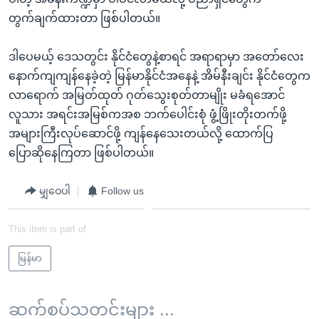
တွက်ချက်ထားတာ ဖြစ်ပါတယ်။
ဒါပေမယ့် ဒေသတွင်း နိုင်ငံတွေနဲ့စာရင် အရာရာမှာ အတော်လေး
နောက်ကျကျန်နေခဲ့တဲ့ မြန်မာနိုင်ငံအနေနဲ့ အိမ်နီးချင်း နိုင်ငံတွေက
လာရောက် အမြတ်ထုတ် ဂုတ်သွေးစုတ်တာမျိုး မခံရအောင်
လူသား အရင်းအမြစ်ကအစ ဘက်ပေါင်းစုံ ဖွံ့ဖြိုးတိုးတက်ဖို့
အများကြီးလုပ်ဆောင်ဖို့ ကျန်နေသေးတယ်လို့ ထောက်ပြ
ပြောဆိုနေကြတာ ဖြစ်ပါတယ်။
မျှဝေပါ
Follow us
This item is part of
မြန်မာ
ဆက်စပ်သတင်းများ ...