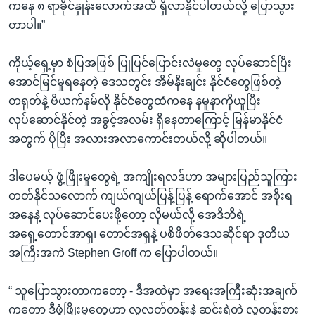
ကနေ ၈ ရာခိုင်နှုန်းလောက်အထိ ရှိလာနိုင်ပါတယ်လို့ ပြောသွား
တာပါ။”
ကိုယ့်ရှေ့မှာ စံပြအဖြစ် ပြုပြင်ပြောင်းလဲမှုတွေ လုပ်ဆောင်ပြီး
အောင်မြင်မှုရနေတဲ့ ဒေသတွင်း အိမ်နီးချင်း နိုင်ငံတွေဖြစ်တဲ့
တရုတ်နဲ့ ဗီယက်နမ်လို နိုင်ငံတွေထံကနေ နမူနာကိုယူပြီး
လုပ်ဆောင်နိုင်တဲ့ အခွင့်အလမ်း ရှိနေတာကြောင့် မြန်မာနိုင်ငံ
အတွက် ပိုပြီး အလားအလာကောင်းတယ်လို့ ဆိုပါတယ်။
ဒါပေမယ့် ဖွံ့ဖြိုးမှုတွေရဲ့ အကျိုးရလဒ်ဟာ အများပြည်သူကြား
တတ်နိုင်သလောက် ကျယ်ကျယ်ပြန့်ပြန့် ရောက်အောင် အစိုးရ
အနေနဲ့ လုပ်ဆောင်ပေးဖို့တော့ လိုမယ်လို့ အေဒီဘီရဲ့
အရှေ့တောင်အာရှ၊ တောင်အရှနဲ့ ပစိဖိတ်ဒေသဆိုင်ရာ ဒုတိယ
အကြီးအကဲ Stephen Groff က ပြောပါတယ်။
“ သူပြောသွားတာကတော့ - ဒီအထဲမှာ အရေးအကြီးဆုံးအချက်
ကတော့ ဒီဖွံဖြိုးမှုတွေဟာ လူလတ်တန်းနဲ့ ဆင်းရဲတဲ့ လူတန်းစား