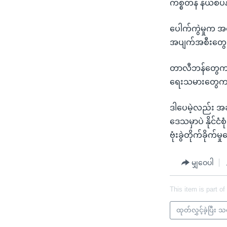
ကစ္စတန် နယ်စပ်
ပေါက်ကွဲမှုက အ
အပျက်အစီးတွေ အ
တာလီဘန်တွေကတော့
ရေးသမားတွေက ဆေ
ဒါပေမဲ့လည်း အခုပ
ဒေသမှာပဲ နိုင်
ဗုံးခွဲတိုက်ခိုက်
မျှဝေပါ
This item is part of
ထုတ်လွှင့်ခဲ့ပြီး 