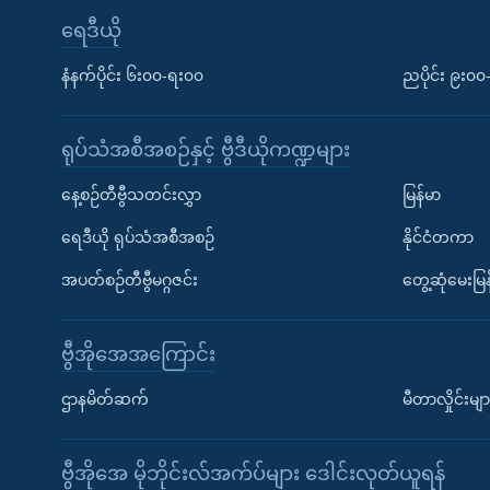
ရေဒီယို
နံနက်ပိုင်း ၆း၀၀-ရး၀၀
ညပိုင်း ၉း၀
ရုပ်သံအစီအစဉ်နှင့် ဗွီဒီယိုကဏ္ဍများ
နေ့စဉ်တီဗွီသတင်းလွှာ
မြန်မာ
ရေဒီယို ရုပ်သံအစီအစဉ်
နိုင်ငံတကာ
အပတ်စဉ်တီဗွီမဂ္ဂဇင်း
တွေ့ဆုံမေးမြန
ဗွီအိုအေအကြောင်း
ဌာနမိတ်ဆက်
မီတာလှိုင်းမျာ
ဗွီအိုအေ မိုဘိုင်းလ်အက်ပ်များ ဒေါင်းလုတ်ယူရန်
Learning English