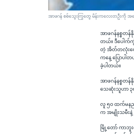
အာဖဂန် စစ်သွေးကြွတွေ မိန်းကလေးတဦးကို အသ
အာဖဂန်နစ္စတန်နို
တယ်။ ဒီပေါက်ကွ
တဲ့ အိတ်တလုံးပေး
ကနေ့ ပြောပါတယ်
ခဲ့ပါတယ်။
အာဖဂန်နစ္စတန်နိုင
သေဆုံးသူဟာ ၃၈
လူ ၅၀ ထက်မနည်း
က အမျိုးသမီးနဲ
မြို့တော် ကာဘူးလ