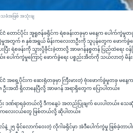
ေခံအဖြစ် အသုံးချ
င်ငံ တောင်ပိုင်း အူရူဇန်ခရိုင်က ရဲစခန်းတခုမှာ မနေ့က ပေါက်ကွဲမှုတခု 
ဲမှုအတွက် ၈ နှစ်အရွယ် မိန်းကလေးတဦးကို သူပုန်တွေက ဖောက်ခွဲရ
ပြီး ရဲစခန်းကို သွားပို့ခိုင်းခဲ့တာလို့ အာဖဂန်နစ္စတန် ပြည်ထဲရေး ဝ
။ ပေါက်ကွဲမှုကြောင့် ဖောက်ခွဲရေး ပစ္စည်းအိတ်ကို သယ်လာတဲ့ မိ
်ငံ အရှေ့ပိုင်းက ဆေးရုံတခုမှာ ကြီးမားတဲ့ ဗုံးဖောက်ခွဲမှုတခု မနေ့က ဖ
 ဦးအထိ ရှိလာနေပြီလို့ အာဖဂန် အရာရှိတွေက ပြောပါတယ်။
 ဒဏ်ရာရခဲ့တယ်လို့ ဒီကနေ့ပဲ အတည်ပြုချက် ပေးပါတယ်။ သေဆုံး
့ ကလေးငယ်တွေ ဖြစ်တယ်လို့ ဆိုပါတယ်။
်နဲ့ ၂၅ မိုင်လောက်ဝေးတဲ့ လိုဂါခရိုင်မှာ အဲဒီပေါက်ကွဲမှု ဖြစ်ခဲ့တာ