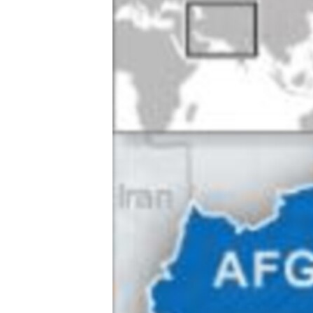
သုတပဒေသာ အင်္ဂလိပ်စာ
အ
ညွန်း
စာမျက်နှာ
သို့
ကျော်
ကြည့်
ရန်
ရှာဖွေ
ရန်
နေရာ
သို့
ကျော်
ရန်