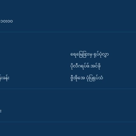
၀-၁၀း၀၀
ရေမြေခြားမှ ရုပ်ပုံလွှာ
ပိုလီဂရပ်ဖ်.အင်ဖို
်းခန်း
ဗွီအိုအေ ပုံပြရုပ်သံ
း