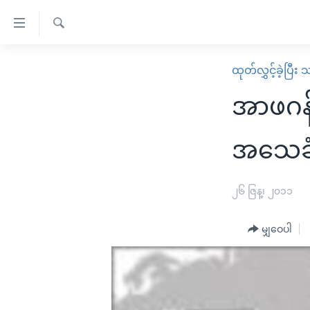
သုံး
ရ
ရှာဖွေ
လွယ်ကူ
မူလစာမျက်နှာ
ထုတ်လွှင့်ခဲ့ပြီ
ရ
စေ
မြန်မာ
လာ
အာဖဂန်
သည့်
ဒ်
ကမ္ဘာ့သတင်းများ
Link
ဗွီဒီယို
နိုင်ငံတကာ
အသေခံ
များ
သတင်းလွတ်လပ်ခွင့်
အမေရိကန်
ပင်မ
ရပ်ဝန်းတခု လမ်းတခု အလွန်
တရုတ်
၂၆ ဇြန္၊ ၂၀၁၁
အကြောင်းအရာ
အင်္ဂလိပ်စာလေ့လာမယ်
အစ္စရေး-ပါလက်စတိုင်း
သို့
မျှဝေပါ
အပတ်စဉ်ကဏ္ဍများ
အမေရိကန်သုံးအီဒီယံ
ကျော်
ကြည့်
ရေဒီယိုနှင့်ရုပ်သံ အချက်အလက်များ
မကြေးမုံရဲ့ အင်္ဂလိပ်စာ
ရေဒီယို
ရန်
ရေဒီယို/တီဗွီအစီအစဉ်
ရုပ်ရှင်ထဲက အင်္ဂလိပ်စာ
တီဗွီ
ပင်မ