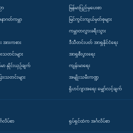
ပညာ
မြန်မာပြည်မှပေးစာ
အနာဂတ်ကမ္ဘာ
မြင်ကွင်းကျယ်မှတ်စုများ
ကမ္ဘာတလွှားခရီးသွား
း အားကစား
ဒီသီတင်းပတ် အာရှနိုင်ငံရေး
ားသတင်းများ
အာရှစီးပွားရေး
်မာ နှိုင်းယှဉ်ချက်
ကျန်းမာရေး
ပြားသတင်းများ
အမျိုးသမီးကဏ္ဍ
ရိုဟင်ဂျာအရေး မျှော်လင့်ချက်
်္ဂလိပ်စာ
ရုပ်ရှင်ထဲက အင်္ဂလိပ်စာ