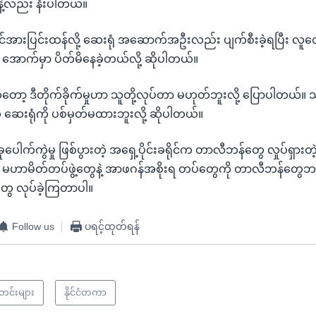
နဲ့လည်း နီးပါတယ်။
င်အားပြင်းထန်လို့ ဆေးရုံ အဆောက်အဦးလည်း ပျက်စီးခဲ့ရပြီး လူတ
ောက်မှာ ပိတ်မိနေခဲ့တယ်လို့ ဆိုပါတယ်။
 ဒီတိုက်ခိုက်မှုဟာ သူတို့လုပ်တာ မဟုတ်ဘူးလို့ ပြောပါတယ်။ သူတို
းရုံကို ပစ်မှတ်မထားဘူးလို့ ဆိုပါတယ်။
ေါက်ကွဲမှု ဖြစ်ပွားတဲ့ အရှေ့ပိုင်းခရိုင်က တာလီဘန်တွေ လှုပ်ရှားတ
ငံစုံ မဟာမိတ်တပ်ဖွဲ့တွေနဲ့ အာဖဂန်အစိုးရ တပ်တွေကို တာလီဘန်
မှုတွေ လုပ်ခဲ့ကြတာပါ။
Follow us
ပရင့်ထုတ်ရန်
သတင်းများ
နိုင်ငံတကာ