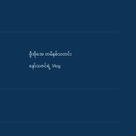
ဗွီအိုအေ တမိနစ်သတင်း
နော်သဇင်ရဲ့ Vlog