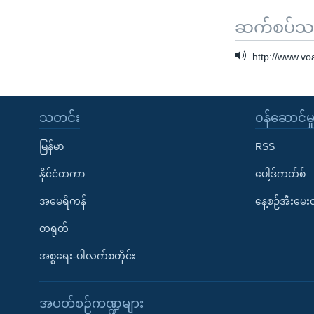
ဆက်စပ်သတင
http://www.v
သတင်း
၀န်ဆောင်မှ
မြန်မာ
RSS
နိုင်ငံတကာ
ပေါ့ဒ်ကတ်စ်
အမေရိကန်
နေ့စဉ်အီးမေ
တရုတ်
အစ္စရေး-ပါလက်စတိုင်း
အပတ်စဉ်ကဏ္ဍများ