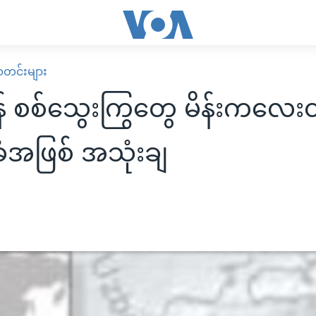
း သတင်းများ
 စစ်သွေးကြွတွေ မိန်းကလေး
အဖြစ် အသုံးချ