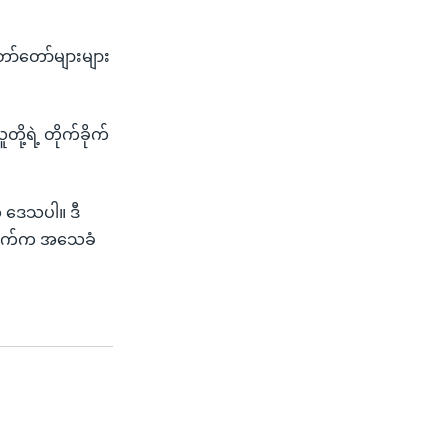
ော်တော်များများ
့ရဲ့ တိုက်ခိုက်
ဲ့ ဒေသပါ။ ဒီ
တွေဘက်က အသေခံ