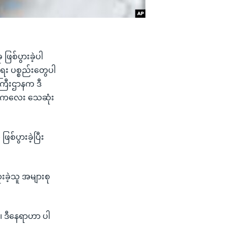
ဖြစ်ပွားခဲ့ပါ
ေး ပစ္စည်းတွေပါ
န်ကြီးဌာနက ဒီ
န်းကလေး သေဆုံး
ြစ်ပွားခဲ့ပြီး
ခဲ့သူ အများစု
ပါ။ ဒီနေရာဟာ ပါ