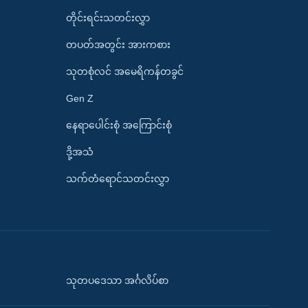
တိုင်းရင်းသတင်းလွှာ
တပတ်အတွင်း အားကစား
သုတစုံလင် အမေရိကန်တခွင်
Gen Z
နေရာပေါင်းစုံ အကြောင်းစုံ
ဒို့အသံ
သက်တံရောင်သတင်းလွှာ
သုတပဒေသာ အင်္ဂလိပ်စာ