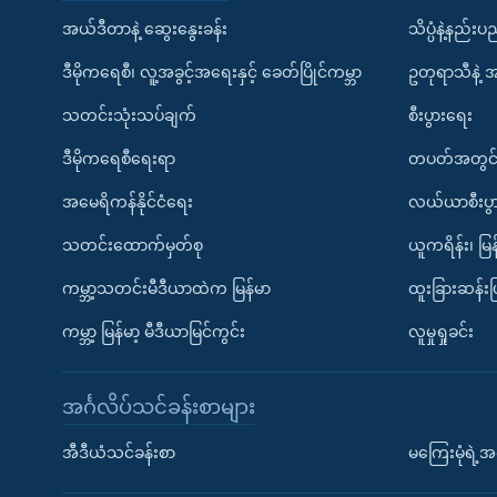
အယ်ဒီတာနဲ့ ဆွေးနွေးခန်း
သိပ္ပံနဲ့နည်း
ဒီမိုကရေစီ၊ လူ့အခွင့်အရေးနှင့် ခေတ်ပြိုင်ကမ္ဘာ
ဥတုရာသီနဲ့ 
သတင်းသုံးသပ်ချက်
စီးပွားရေး
ဒီမိုကရေစီရေးရာ
တပတ်အတွင်
အမေရိကန်နိုင်ငံရေး
လယ်ယာစီးပွ
သတင်းထောက်မှတ်စု
ယူကရိန်း၊ မြန
ကမ္ဘာ့သတင်းမီဒီယာထဲက မြန်မာ
ထူးခြားဆန်း
ကမ္ဘာ့ မြန်မာ့ မီဒီယာမြင်ကွင်း
လူမှုရှုခင်း
အင်္ဂလိပ်သင်ခန်းစာများ
အီဒီယံသင်ခန်းစာ
မကြေးမုံရဲ့အင