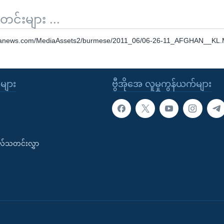
်းများ ...
oanews.com/MediaAssets2/burmese/2011_06/06-26-11_AFGHAN__KL
ုများ
ဗွီအိုအေ လူမှုကွန်ယက်များ
းလ်သတင်းလွှာ