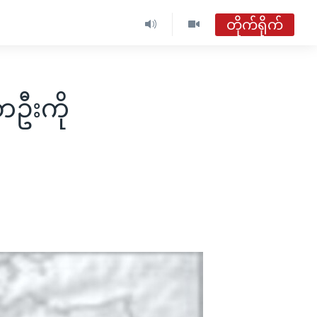
တိုက်ရိုက်
ဗွီအိုအေ မြန်မာနံနက်ခင်း
တိုက်ရိုက်ထုတ်လွှင့်မှု
တဦးကို
အစီအစဉ်များ
ဗွီအိုအေ မြန်မာနံနက်ခင်း
ရေဒီယိုတိုက်ရိုက်နားဆင်ရန်