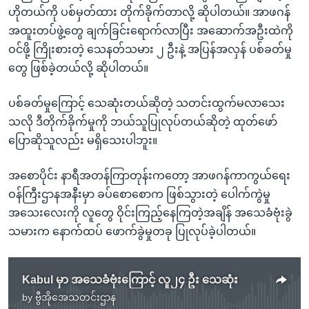
ဟိုတယ်ကို ပစ်မှတ်ထား တိုက်ခိုက်တာလို့ ဆိုပါတယ်။ အာဖဂန်
အထူးတပ်ဖွဲ့တွေ ချက်ခြင်းရောက်လာပြီး အဆောက်အဦးထဲကို
ဝင်ဖို့ ကြိုးစားတဲ့ သေနတ်သမား ၂ ဦးနဲ့ အပြန်အလှန် ပစ်ခတ်မှု
တွေ ဖြစ်ခဲ့တယ်လို့ ဆိုပါတယ်။
ပစ်ခတ်မှုကြောင့် သေဆုံးတယ်ဆိုတဲ့ သတင်းထွက်မလာသေး
သလို ဒီတိုက်ခိုက်မှုကို ဘယ်သူပြုလုပ်တယ်ဆိုတဲ့ ထုတ်ဖော်
ပြောဆိုသူလည်း မရှိသေးပါဘူး။
အစောပိုင်း နာရီအတန်ကြာတုန်းကတော့ အာဖဂန်ကာကွယ်ရေး
ဝန်ကြီးဌာနအနီးမှာ ခပ်စောစောက ဖြစ်သွားတဲ့ ပေါက်ကွဲမှု
အသေးလေးကို လူတွေ ဝိုင်းကြည့်နေကြတဲ့အချိန် အသေခံဗုံးခွဲ
သမားက နောက်ထပ် ဖောက်ခွဲမှုတခု ပြုလုပ်ခဲ့ပါတယ်။
Kabul မှာ အသေခံဗုံးကြောင့် လူ၂၄ ဦး သေဆုံး
by
ဗွီအိုအေသတင်းဌာန
No media source currently available