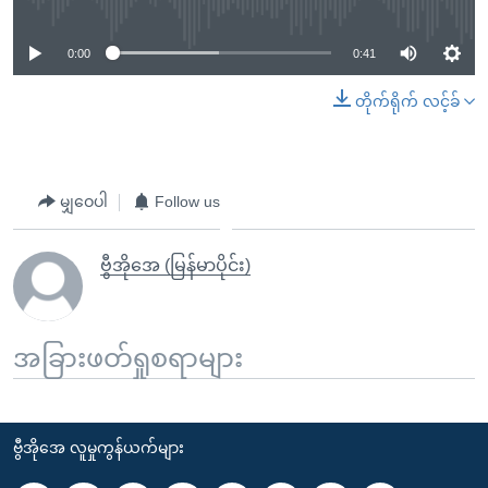
0:00
0:41
တိုက်ရိုက် လင့်ခ်
မျှဝေပါ
Follow us
ဗွီအိုအေ (မြန်မာပိုင်း)
အခြားဖတ်ရှုစရာများ
ဗွီအိုအေ လူမှုကွန်ယက်များ