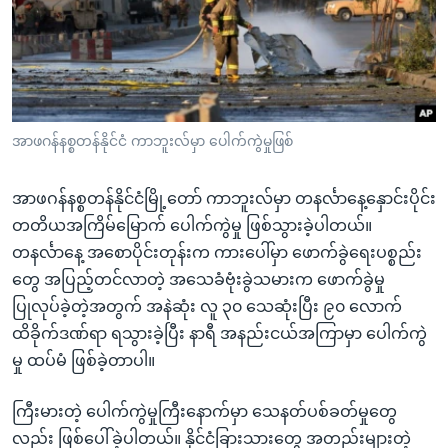
အ
သုတပဒေသာ အင်္ဂလိပ်စာ
ညွန်း
Learning English
စာမျက်နှာ
သို့
ဗွီအိုအေ လူမှုကွန်ယက်များ
ကျော်
ကြည့်
အာဖဂန်နစ္စတန်နိုင်ငံ ကာဘူးလ်မှာ ပေါက်ကွဲမှုဖြစ်
ရန်
ဘာသာစကားများ
ရှာဖွေ
အာဖဂန်နစ္စတန်နိုင်ငံမြို့တော် ကာဘူးလ်မှာ တနင်္လာနေ့နှောင်းပိုင်း
ရန်
တတိယအကြိမ်မြောက် ပေါက်ကွဲမှု ဖြစ်သွားခဲ့ပါတယ်။
နေရာ
တနင်္လာနေ့ အစောပိုင်းတုန်းက ကားပေါ်မှာ ဖောက်ခွဲရေးပစ္စည်း
သို့
တွေ အပြည့်တင်လာတဲ့ အသေခံဗုံးခွဲသမားက ဖောက်ခွဲမှု
ကျော်
ပြုလုပ်ခဲ့တဲ့အတွက် အနဲဆုံး လူ ၃၀ သေဆုံးပြီး ၉၀ လောက်
ရန်
ထိခိုက်ဒဏ်ရာ ရသွားခဲ့ပြီး နာရီ အနည်းငယ်အကြာမှာ ပေါက်ကွဲ
မှု ထပ်မံ ဖြစ်ခဲ့တာပါ။
ကြီးမားတဲ့ ပေါက်ကွဲမှုကြီးနောက်မှာ သေနတ်ပစ်ခတ်မှုတွေ
လည်း ဖြစ်ပေါ်ခဲ့ပါတယ်။ နိုင်ငံခြားသားတွေ အတည်းများတဲ့