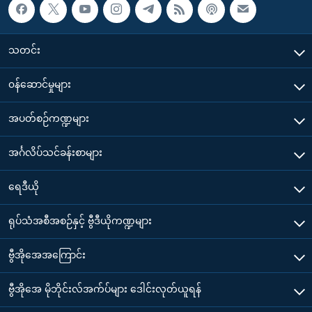
သတင်း
၀န်ဆောင်မှုများ
အပတ်စဉ်ကဏ္ဍများ
အင်္ဂလိပ်သင်ခန်းစာများ
ရေဒီယို
ရုပ်သံအစီအစဉ်နှင့် ဗွီဒီယိုကဏ္ဍများ
ဗွီအိုအေအကြောင်း
ဗွီအိုအေ မိုဘိုင်းလ်အက်ပ်များ ဒေါင်းလုတ်ယူရန်