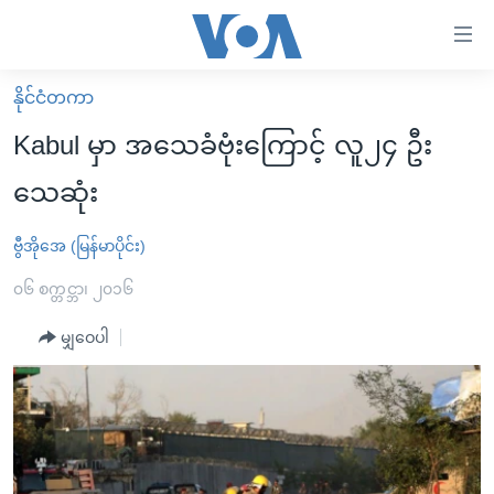
သုံး
ရ
လွယ်ကူ
နိုင်ငံတကာ
မူလစာမျက်နှာ
စေ
Kabul မှာ အသေခံဗုံးကြောင့် လူ၂၄ ဦး
မြန်မာ
သည့်
သေဆုံး
ကမ္ဘာ့သတင်းများ
Link
ဗွီဒီယို
နိုင်ငံတကာ
ဗွီအိုအေ (မြန်မာပိုင်း)
များ
သတင်းလွတ်လပ်ခွင့်
အမေရိကန်
၀၆ စက္တင္ဘာ၊ ၂၀၁၆
ပင်မ
ရပ်ဝန်းတခု လမ်းတခု အလွန်
တရုတ်
အကြောင်းအရာ
မျှဝေပါ
သို့
အင်္ဂလိပ်စာလေ့လာမယ်
အစ္စရေး-ပါလက်စတိုင်း
ကျော်
အပတ်စဉ်ကဏ္ဍများ
အမေရိကန်သုံးအီဒီယံ
ကြည့်
ရေဒီယိုနှင့်ရုပ်သံ အချက်အလက်များ
မကြေးမုံရဲ့ အင်္ဂလိပ်စာ
ရေဒီယို
ရန်
ပင်မ
ရေဒီယို/တီဗွီအစီအစဉ်
ရုပ်ရှင်ထဲက အင်္ဂလိပ်စာ
တီဗွီ