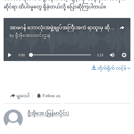
ဆိုင်ရာ ထိပါးမှုတွေ ရှိခဲ့တယ်လို့ ပြောဆိုကြပါတယ်။
အာဖဂန် ဘောလုံးအဖွဲ့ချုပ်အကြီးအကဲ ရာထူးမှ ဆိုင်းငံံ့ခံရ
by
ဗွီအိုအေသတင်းဌာန
No media source currently available
0:00
1:13
တိုက်ရိုက် လင့်ခ်
မျှဝေပါ
Follow us
ဗွီအိုအေ (မြန်မာပိုင်း)