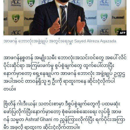
အ
သုတပဒေသာ အင်္ဂလိပ်စာ
ညွန်း
Learning English
စာမျက်နှာ
သို့
ဗွီအိုအေ လူမှုကွန်ယက်များ
ကျော်
ကြည့်
အာဖဂန် ဘောလုံးအဖွဲ့ချုပ် အတွင်းရေးမှူး Sayed Alireza Aqazada
ရန်
ဘာသာစကားများ
ရှာဖွေ
အာဖဂန်နစ္စတန် အမျိုးသမီး ဘောလုံးအသင်းဝင်တွေ အပေါ် လိင်
ရန်
ပိုင်းဆိုင်ရာ အကြမ်းဖက်မှု စွပ်စွဲချက်တွေ ထွက်ပေါ်လာပြီး
နေရာ
နောက်မှာတော့ ရှေ့နေချုပ်က အာဖဂန် ဘောလုံး အဖွဲ့ချုပ် ဥက္ကဌ
သို့
အပါအဝင် တာဝန်ရှိသူ ၅ ဦးကို ရာထူးကနေ ဆိုင်းငံ့လိုက်ပါ
ကျော်
တယ်။
ရန်
ဗြိတိန် ဂါးဒီးယန်း သတင်းစာမှာ ဒီစွပ်စွဲချက်တွေကို ပထမဆုံး
ဖော်ပြလိုက်ပြီးနောက်မှာတော့ စုံစမ်းစစ်ဆေးရေး လုပ်ဖို့ အာဖ
ဂန် သမ္မတ Ashraf Ghani က ညွှန်ကြားလိုက်ပြီး ရက်ပိုင်းအကြာ
မီာ အခုလို ရာထူးက ဆိုင်းငံ့လိုက်တာပါ။