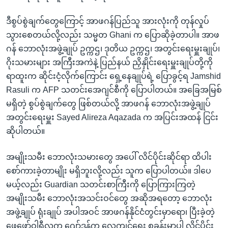
ဒီစွပ်စွဲချက်တွေကြောင့် အာဖဂန်ပြည်သူ အားလုံးကို တုန်လှုပ်
သွားစေတယ်လို့လည်း သမ္မတ Ghani က ပြောဆိုခဲ့တာပါ။ အာဖ
ဂန် ဘောလုံးအဖွဲ့ချုပ် ဥက္ကဌ၊ ဒုတိယ ဥက္ကဌ၊ အတွင်းရေးမှူးချုပ်၊
ဂိုးသမားများ အကြီးအကဲနဲ့ ပြည်နယ် ညှိနှိုင်းရေးမှူးချုပ်တို့ကို
ရာထူးက ဆိုင်းငံ့လိုက်ကြောင်း ရှေ့နေချုပ်ရဲ့ ပြောခွင့်ရ Jamshid
Rasuli က AFP သတင်းအေဂျင်စီကို ပြောပါတယ်။ အခြေအမြစ်
မရှိတဲ့ စွပ်စွဲချက်တွေ ဖြစ်တယ်လို့ အာဖဂန် ဘောလုံးအဖွဲ့ချုပ်
အတွင်းရေးမှူး Sayed Alireza Aqazada က အပြင်းအထန် ငြင်း
ဆိုပါတယ်။
အမျိုးသမီး ဘောလုံးသမားတွေ အပေါ် လိင်ပိုင်းဆိုင်ရာ ထိပါး
စော်ကားခဲ့တာမျိုး မရှိဘူးလို့လည်း သူက ပြောပါတယ်။ ဒါပေ
မယ့်လည်း Guardian သတင်းစာကြီးကို ပြောကြားကြတဲ့
အမျိုးသမီး ဘောလုံးအသင်းဝင်တွေ အဆိုအရတော့ ဘောလုံး
အဖွဲ့ချုပ် ရုံးချုပ် အပါအဝင် အာဖဂန်နိုင်ငံတွင်းမှာရော၊ ပြီးခဲ့တဲ့
ဖေဖော်ဝါရီလက ဂျော်ဒန်က လေ့ကျင့်ရေး စခန်းမှာပါ လိင်ပိုင်း