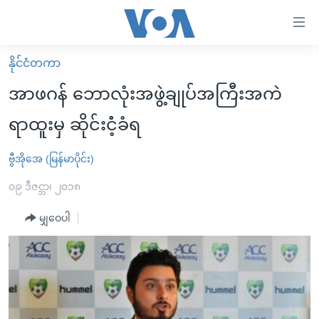
သုံး
ရ
လွယ်ကူ
နိုင်ငံတကာ
မူလစာမျက်နှာ
စေ
အာဖဂန် ဘောလုံးအဖွဲ့ချုပ်အကြီးအကဲ
မြန်မာ
သည့်
ရာထူးမှ ဆိုင်းငံံ့ခံရ
ကမ္ဘာ့သတင်းများ
Link
ဗွီဒီယို
နိုင်ငံတကာ
ဗွီအိုအေ (မြန်မာပိုင်း)
များ
သတင်းလွတ်လပ်ခွင့်
အမေရိကန်
၀၉ ဒီဇင္ဘာ၊ ၂၀၁၈
ပင်မ
ရပ်ဝန်းတခု လမ်းတခု အလွန်
တရုတ်
အကြောင်းအရာ
မျှဝေပါ
သို့
အင်္ဂလိပ်စာလေ့လာမယ်
အစ္စရေး-ပါလက်စတိုင်း
ကျော်
အပတ်စဉ်ကဏ္ဍများ
အမေရိကန်သုံးအီဒီယံ
ကြည့်
ရေဒီယိုနှင့်ရုပ်သံ အချက်အလက်များ
မကြေးမုံရဲ့ အင်္ဂလိပ်စာ
ရေဒီယို
ရန်
ပင်မ
ရေဒီယို/တီဗွီအစီအစဉ်
ရုပ်ရှင်ထဲက အင်္ဂလိပ်စာ
တီဗွီ