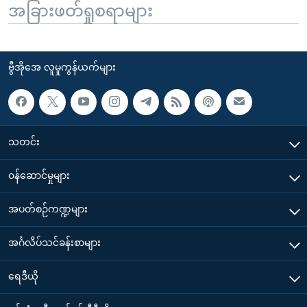
အခြားဖတ်ရှုစရာများ
ဗွီအိုအေ လူမှုကွန်ယက်များ
သတင်း
၀န်ဆောင်မှုများ
အပတ်စဉ်ကဏ္ဍများ
အင်္ဂလိပ်သင်ခန်းစာများ
ရေဒီယို