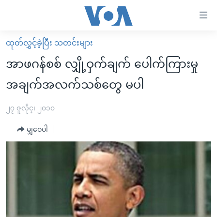
သုံး
ရ
လွယ်ကူ
ထုတ်လွှင့်ခဲ့ပြီး သတင်းများ
မူလစာမျက်နှာ
စေ
အာဖဂန်စစ် လျှို့ဝှက်ချက် ပေါက်ကြားမှု
မြန်မာ
သည့်
အချက်အလက်သစ်တွေ မပါ
ကမ္ဘာ့သတင်းများ
Link
ဗွီဒီယို
နိုင်ငံတကာ
၂၇ ဇူလိုင္၊ ၂၀၁၀
များ
သတင်းလွတ်လပ်ခွင့်
အမေရိကန်
ပင်မ
မျှဝေပါ
ရပ်ဝန်းတခု လမ်းတခု အလွန်
တရုတ်
အကြောင်းအရာ
သို့
အင်္ဂလိပ်စာလေ့လာမယ်
အစ္စရေး-ပါလက်စတိုင်း
ကျော်
အပတ်စဉ်ကဏ္ဍများ
အမေရိကန်သုံးအီဒီယံ
ကြည့်
ရေဒီယိုနှင့်ရုပ်သံ အချက်အလက်များ
မကြေးမုံရဲ့ အင်္ဂလိပ်စာ
ရေဒီယို
ရန်
ပင်မ
ရေဒီယို/တီဗွီအစီအစဉ်
ရုပ်ရှင်ထဲက အင်္ဂလိပ်စာ
တီဗွီ