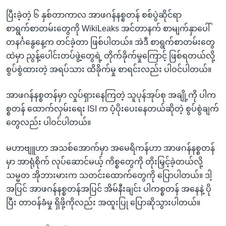
ပြီးခဲ့တဲ့ ၆ နှစ်တာကာလ အာဖဂန်နစ္စတန် စစ်ပွဲဆိုင်ရာ
စာရွက်စာတမ်းတွေကို WikiLeaks အင်တာနက် စာမျက်နှာပေါ်
တနင်္ဂနွေနေ့က တင်ခဲ့တာ ဖြစ်ပါတယ်။ အဲဒီ စာရွက်စာတမ်းတွေ
ထဲမှာ ညွန့်ပေါင်းတပ်ဖွဲ့တွေရဲ့ တိုက်ခိုက်မှုကြောင့် ဖြစ်ရတယ်လို့
စွပ်စွဲထားတဲ့ အရပ်သား ထိခိုက်မှု စာရင်းလည်း ပါဝင်ပါတယ်။
အာဖဂန်နစ္စတန်မှာ လှုပ်ရှားနေကြတဲ့ သူပုန်အုပ်စု အချို့ကို ပါက
စ္စတန် ထောက်လှမ်းရေး ISI က ပံ့ပိုးပေးနေတယ်ဆိုတဲ့ စွပ်စွဲချက်
တွေလည်း ပါဝင်ပါတယ်။
မဟာဗျူဟာ အသစ်အောက်မှာ အမေရိကန်ဟာ အာဖဂန်နစ္စတန်
မှာ အာရုံစိုက် လုပ်ဆောင်မယ့် ကိစ္စတွေကို တိုးမြှင့်ခဲ့တယ်လို့
သမ္မတ အိုဘားမားက သတင်းထောက်တွေကို ပြောပါတယ်။ ဒါ့
အပြင် အာဖဂန်နစ္စတန်အပြင် အိမ်နီးချင်း ပါကစ္စတန် အနေနဲ့ ပို
ပြီး တာဝန်ခံမှု ရှိဖို့ကိုလည်း အထူးပြု ပြောဆိုသွားပါတယ်။