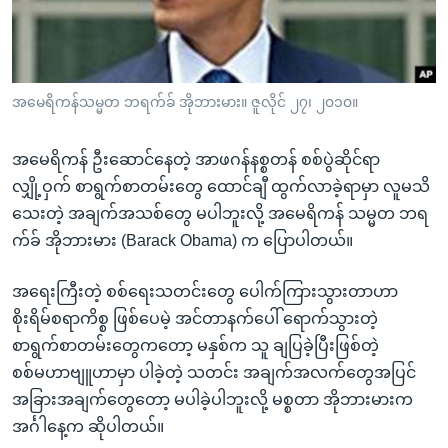
အ
သုတပဒေသာ အင်္ဂလိပ်စာ
ညွန်း
Learning English
စာမျက်နှာ
သို့
ဗွီအိုအေ လူမှုကွန်ယက်များ
အမေရိကန်သမ္မတ ဘရက်ခ် အိုဘားမား။ ဇူလိုင် ၂၇၊ ၂၀၁၀။
ကျော်
ကြည့်
အမေရိကန် ဦးဆောင်နေတဲ့ အာဖဂန်နစ္စတန် စစ်ပွဲဆိုင်ရာ
ရန်
ဘာသာစကားများ
လျှို့ဝှက် စာရွက်စာတမ်းတွေ ထောင်ချီ ထွက်လာခဲ့ရာမှာ လူမသိ
ရှာဖွေ
သေးတဲ့ အချက်အသစ်တွေ မပါဘူးလို့ အမေရိကန် သမ္မတ ဘရ
ရန်
က်ခ် အိုဘားမား (Barack Obama) က ပြောပါတယ်။
နေရာ
သို့
အရေးကြီးတဲ့ စစ်ရေးသတင်းတွေ ပေါက်ကြားသွားတာဟာ
ကျော်
စိုးရိမ်စရာကိစ္စ ဖြစ်ပေမဲ့ အင်တာနက်ပေါ် ရောက်သွားတဲ့
ရန်
စာရွက်စာတမ်းတွေကတော့ မနှစ်က သူ ချပြခဲ့ပြီးဖြစ်တဲ့
စစ်မဟာဗျူဟာမှာ ပါခဲ့တဲ့ သတင်း အချက်အလက်တွေအပြင်
အခြားအချက်တွေတော့ မပါခဲ့ပါဘူးလို့ မစ္စတာ အိုဘားမားက
အင်္ဂါနေ့က ဆိုပါတယ်။