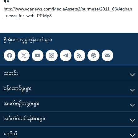
http://www.voanews.com/MediaAssets2/burmese/2011_06/Afghan
_news_for_web_PP.Mp3
ဗွီအိုအေ လူမှုကွန်ယက်များ
သတင်း
၀န်ဆောင်မှုများ
အပတ်စဉ်ကဏ္ဍများ
အင်္ဂလိပ်သင်ခန်းစာများ
ရေဒီယို