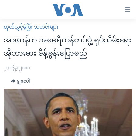
သုံး
ရ
လွယ်ကူ
ထုတ်လွှင့်ခဲ့ပြီး သတင်းများ
မူလစာမျက်နှာ
စေ
အာဖဂန်က အမေရိကန်တပ်ဖွဲ့ ရုပ်သိမ်းရေး
မြန်မာ
သည့်
အိုဘားမား မိန့်ခွန်းပြောမည်
ကမ္ဘာ့သတင်းများ
Link
ဗွီဒီယို
နိုင်ငံတကာ
၂၃ ဇြန္၊ ၂၀၁၁
များ
သတင်းလွတ်လပ်ခွင့်
အမေရိကန်
ပင်မ
မျှဝေပါ
ရပ်ဝန်းတခု လမ်းတခု အလွန်
တရုတ်
အကြောင်းအရာ
သို့
အင်္ဂလိပ်စာလေ့လာမယ်
အစ္စရေး-ပါလက်စတိုင်း
ကျော်
အပတ်စဉ်ကဏ္ဍများ
အမေရိကန်သုံးအီဒီယံ
ကြည့်
ရေဒီယိုနှင့်ရုပ်သံ အချက်အလက်များ
မကြေးမုံရဲ့ အင်္ဂလိပ်စာ
ရေဒီယို
ရန်
ပင်မ
ရေဒီယို/တီဗွီအစီအစဉ်
ရုပ်ရှင်ထဲက အင်္ဂလိပ်စာ
တီဗွီ