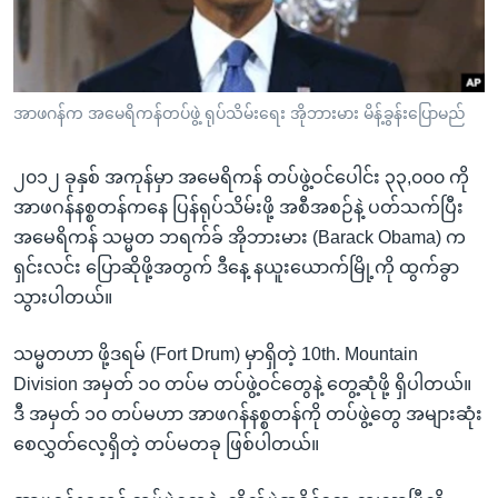
အ
သုတပဒေသာ အင်္ဂလိပ်စာ
ညွန်း
Learning English
စာမျက်နှာ
သို့
ဗွီအိုအေ လူမှုကွန်ယက်များ
အာဖဂန်က အမေရိကန်တပ်ဖွဲ့ ရုပ်သိမ်းရေး အိုဘားမား မိန့်ခွန်းပြောမည်
ကျော်
ကြည့်
၂၀၁၂ ခုနှစ် အကုန်မှာ အမေရိကန် တပ်ဖွဲ့ဝင်ပေါင်း ၃၃,၀၀၀ ကို
ရန်
ဘာသာစကားများ
အာဖဂန်နစ္စတန်ကနေ ပြန်ရုပ်သိမ်းဖို့ အစီအစဉ်နဲ့ ပတ်သက်ပြီး
ရှာဖွေ
အမေရိကန် သမ္မတ ဘရက်ခ် အိုဘားမား (Barack Obama) က
ရန်
ရှင်းလင်း ပြောဆိုဖို့အတွက် ဒီနေ့ နယူးယောက်မြို့ကို ထွက်ခွာ
နေရာ
သွားပါတယ်။
သို့
ကျော်
သမ္မတဟာ ဖို့ဒရမ် (Fort Drum) မှာရှိတဲ့ 10th. Mountain
ရန်
Division အမှတ် ၁၀ တပ်မ တပ်ဖွဲ့ဝင်တွေနဲ့ တွေ့ဆုံဖို့ ရှိပါတယ်။
ဒီ အမှတ် ၁၀ တပ်မဟာ အာဖဂန်နစ္စတန်ကို တပ်ဖွဲ့တွေ အများဆုံး
စေလွှတ်လေ့ရှိတဲ့ တပ်မတခု ဖြစ်ပါတယ်။