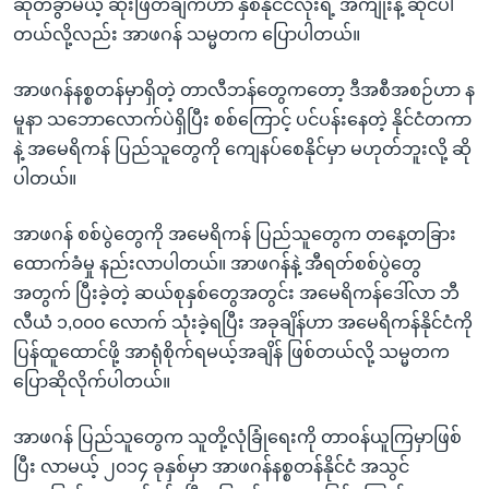
ဆုတ်ခွာမယ့် ဆုံးဖြတ်ချက်ဟာ နှစ်နိုင်ငံလုံးရဲ့ အကျိုးနဲ့ ဆိုင်ပါ
တယ်လို့လည်း အာဖဂန် သမ္မတက ပြောပါတယ်။
အာဖဂန်နစ္စတန်မှာရှိတဲ့ တာလီဘန်တွေကတော့ ဒီအစီအစဉ်ဟာ န
မူနာ သဘောလောက်ပဲရှိပြီး စစ်ကြောင့် ပင်ပန်းနေတဲ့ နိုင်ငံတကာ
နဲ့ အမေရိကန် ပြည်သူတွေကို ကျေနပ်စေနိုင်မှာ မဟုတ်ဘူးလို့ ဆို
ပါတယ်။
အာဖဂန် စစ်ပွဲတွေကို အမေရိကန် ပြည်သူတွေက တနေ့တခြား
ထောက်ခံမှု နည်းလာပါတယ်။ အာဖဂန်နဲ့ အီရတ်စစ်ပွဲတွေ
အတွက် ပြီးခဲ့တဲ့ ဆယ်စုနှစ်တွေအတွင်း အမေရိကန်ဒေါ်လာ ဘီ
လီယံ ၁,၀၀၀ လောက် သုံးခဲ့ရပြီး အခုချိန်ဟာ အမေရိကန်နိုင်ငံကို
ပြန်ထူထောင်ဖို့ အာရုံစိုက်ရမယ့်အချိန် ဖြစ်တယ်လို့ သမ္မတက
ပြောဆိုလိုက်ပါတယ်။
အာဖဂန် ပြည်သူတွေက သူတို့လုံခြုံရေးကို တာဝန်ယူကြမှာဖြစ်
ပြီး လာမယ့် ၂၀၁၄ ခုနှစ်မှာ အာဖဂန်နစ္စတန်နိုင်ငံ အသွင်