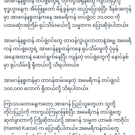
အာဖဂန်နစ္စတန် တပ်ဖွဲ့တွေရဲ့ တိုက်ပွဲအရှိန်တွေ ကျလာပြီလို့
ဗုဒ္ဓဟူးနေ့က အိမ်ဖြူတော် မိန့်ခွန်းမှာ ထည့်ပြောခဲ့ပြီး ဒီနှစ်အကုန်
မှာ အာဖဂန်နစ္စတန်ကနေ အမေရိကန် တပ်ဖွဲ့ဝင် ၁၀,၀၀၀ ကို
ပထမဆုံးအကြိမ် ရုပ်သိမ်းမယ်လို့ သမ္မတက ပြောဆိုခဲ့ပါတယ်။
အာဖဂန်နစ္စတန် တပ်ဖွဲ့ဝင်တွေ တာဝန်လွှဲယူလာတာနဲ့အမျှ အမေရိ
ကန် တပ်ဖွဲ့တွေရဲ့ အာဖဂန်နစ္စတန်ကနေ ရုပ်သိမ်းမှုကို ပုံမှန်
အနေအထားနဲ့ ဆောင်ရွက်နေပြီး ကျန်တဲ့ တပ်ဖွဲ့တွေကို နောင်နှစ်
မှာ ရုပ်သိမ်းဖို့ ရှိတယ်လို့ သိရပါတယ်။
အာဖဂန်နစ္စတန်မှာ တာဝန်ထမ်းနေတဲ့ အမေရိကန် တပ်ဖွဲ့ဝင်
၁၀၀,၀၀၀ လောက် ရှိတယ်လို့ သိရပါတယ်။
ကြာသပတေးနေ့ကတော့ အာဖဂန် ပြည်သူတွေဟာ သူတို့
တိုင်းပြည်ကို ကာကွယ်ကြမှာဖြစ်ပြီး အမေရိကန် တပ်ဖွဲ့တွေ
ဆုတ်ခွာတာကို ကြိုဆိုတယ်လို့ အာဖဂန် သမ္မတ ဟာမစ် ကာဇိုင်း
(Harmid Karzai) က ပြောဆိုပါတယ်။ အမေရိကန်တပ်တွေ