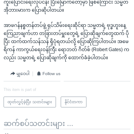
ကူးပြောင်းရေးလုပ်ငန်း ပြီးမြောက်တော့မှာ ဖြစ်ကြောင်း သမ္မတ
အိုဘားမားက ပြောဆိုပါတယ်။
အာဖဂန်နစ္စတန်တပ်ဖွဲ့ ရုပ်သိမ်းရေးဆိုင်ရာ သမ္မတရဲ့ ဗုဒ္ဓဟူးနေ့
ကြေညာချက်ဟာ တခြားတပ်မှူးတွေရဲ့ ပြောဆိုချက်တွေထက် ပို
ပြီး ထက်ထက်သန်သန် ရှိပုံရတယ်လို့ ပြောဆိုကြပါတယ်။ အမေ
ရိကန် ကာကွယ်ရေးဝန်ကြီး ရောဘတ် ဂိတ်စ် (Robert Gates) က
လည်း သမ္မတရဲ့ ပြောဆိုချက်ကို ထောက်ခံခဲ့ပါတယ်။
မျှဝေပါ
Follow us
This item is part of
ထုတ်လွှင့်ခဲ့ပြီး သတင်းများ
နိုင်ငံတကာ
ဆက်စပ်သတင်းများ ...