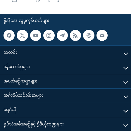
ဗွီအိုအေ လူမှုကွန်ယက်များ
သတင်း
၀န်ဆောင်မှုများ
အပတ်စဉ်ကဏ္ဍများ
အင်္ဂလိပ်သင်ခန်းစာများ
ရေဒီယို
ရုပ်သံအစီအစဉ်နှင့် ဗွီဒီယိုကဏ္ဍများ