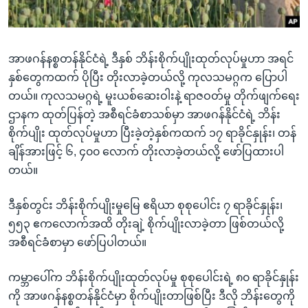
အ
သုတပဒေသာ အင်္ဂလိပ်စာ
ညွန်း
Learning English
စာမျက်နှာ
အာဖဂန်နစ္စတန်နိုင်ငံရဲ့ ဒီနှစ် ဘိန်းစိုက်ပျိုးထုတ်လုပ်မှုဟာ အရင်
သို့
ဗွီအိုအေ လူမှုကွန်ယက်များ
နှစ်တွေကထက် ပိုပြီး တိုးလာခဲ့တယ်လို့ ကုလသမဂ္ဂက ပြောပါ
ကျော်
တယ်။ ကုလသမဂ္ဂရဲ့ မူးယစ်ဆေးဝါးနဲ့ ရာဇဝတ်မှု တိုက်ဖျက်ရေး
ကြည့်
ဌာနက ထုတ်ပြန်တဲ့ အစီရင်ခံစာသစ်မှာ အာဖဂန်နိုင်ငံရဲ့ ဘိန်း
ရန်
ဘာသာစကားများ
စိုက်ပျိုး ထုတ်လုပ်မှုဟာ ပြီးခဲ့တဲ့နှစ်ကထက် ၁၇ ရာခိုင်နှုန်း၊ တန်
ရှာဖွေ
ချိန်အားဖြင့် ၆, ၄၀၀ လောက် တိုးလာခဲ့တယ်လို့ ဖော်ပြထားပါ
ရန်
တယ်။
နေရာ
သို့
ဒီနှစ်တွင်း ဘိန်းစိုက်ပျိုးမှုမြေ ဧရိယာ စုစုပေါင်း ၇ ရာခိုင်နှုန်း၊
ကျော်
၅၅၃ ဧကလောက်အထိ တိုးချဲ့ စိုက်ပျိုးလာခဲ့တာ ဖြစ်တယ်လို့
ရန်
အစီရင်ခံစာမှာ ဖော်ပြပါတယ်။
ကမ္ဘာပေါ်က ဘိန်းစိုက်ပျိုးထုတ်လုပ်မှု စုစုပေါင်းရဲ့ ၈၀ ရာခိုင်နှုန်း
ကို အာဖဂန်နစ္စတန်နိုင်ငံမှာ စိုက်ပျိုးတာဖြစ်ပြီး ဒီလို ဘိန်းတွေကို