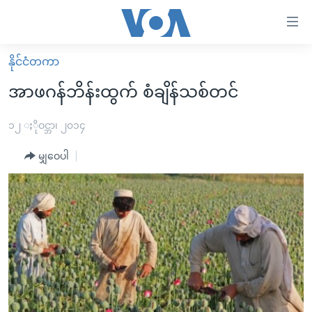
သုံး
ရ
လွယ်ကူ
နိုင်ငံတကာ
မူလစာမျက်နှာ
စေ
အာဖဂန်ဘိန်းထွက် စံချိန်သစ်တင်
မြန်မာ
သည့်
ကမ္ဘာ့သတင်းများ
၁၂ ႏိုဝင္ဘာ၊ ၂၀၁၄
Link
ဗွီဒီယို
နိုင်ငံတကာ
မျှဝေပါ
များ
သတင်းလွတ်လပ်ခွင့်
အမေရိကန်
ပင်မ
ရပ်ဝန်းတခု လမ်းတခု အလွန်
တရုတ်
အကြောင်းအရာ
သို့
အင်္ဂလိပ်စာလေ့လာမယ်
အစ္စရေး-ပါလက်စတိုင်း
ကျော်
အပတ်စဉ်ကဏ္ဍများ
အမေရိကန်သုံးအီဒီယံ
ကြည့်
ရေဒီယိုနှင့်ရုပ်သံ အချက်အလက်များ
မကြေးမုံရဲ့ အင်္ဂလိပ်စာ
ရေဒီယို
ရန်
ပင်မ
ရေဒီယို/တီဗွီအစီအစဉ်
ရုပ်ရှင်ထဲက အင်္ဂလိပ်စာ
တီဗွီ