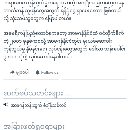
တရားမဝင် ကုန်သွယ်မှုကနေ ရလာတဲ့ အကျိုးအမြတ်တွေကနေ
တာလီဘန် သူပုန်တွေအတွက် ရန်ပုံငွေ ရှာပေးနေတာ ဖြစ်တယ်
လို့ သုံးသပ်သူတွေက ပြောပါတယ်။
အမေရိကန်ပြည်ထောင်စုကတော့ အာဖဂန်နိုင်ငံထဲ ဝင်တိုက်ခိုက်
တဲ့ ၂၀၀၁ ခုနှစ်ကစလို့ အာဖဂန်နိုင်ငံတွင်း မူးယစ်ဆေးဝါး
ကုန်သွယ်မှု နှိမ်နင်းရေး လုပ်ငန်းတွေအတွက် ဒေါ်လာ သန်းပေါင်း
၇,၈၀၀ သုံးစွဲ လုပ်ဆောင်နေပါတယ်။
မျှဝေပါ
Follow us
ဆက်စပ်သတင်းများ ...
အာဖဂန်ဘိန်းထွက် စံချိန်သစ်တင်
အခြားဖတ်ရှုစရာများ