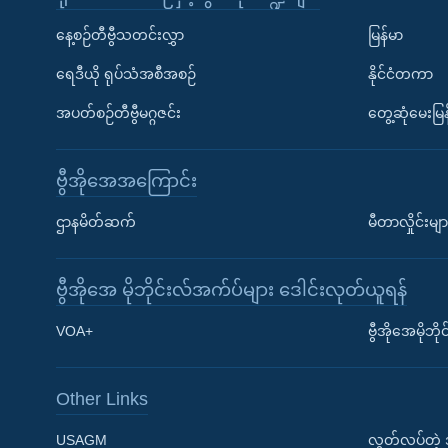
နေ့စဉ်တီဗွီသတင်းလွှာ
မြန်မာ
ရေဒီယို ရုပ်သံအစီအစဉ်
နိုင်ငံတကာ
အပတ်စဉ်တီဗွီမဂ္ဂဇင်း
တွေ့ဆုံမေးမြန
ဗွီအိုအေအကြောင်း
ဌာနမိတ်ဆက်
မီတာလှိုင်းမျာ
ဗွီအိုအေ မိုဘိုင်းလ်အက်ပ်များ ဒေါင်းလုတ်ယူရန်
Learning English
VOA+
ဗွီအိုအေမိုဘ
ဗွီအိုအေ လူမှုကွန်ယက်များ
Other Links
USAGM
လွတ်လပ်တဲ့