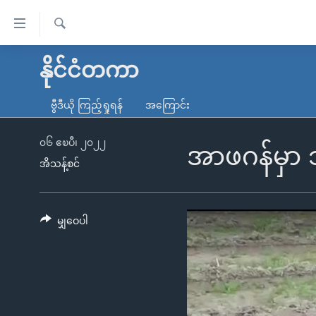
သုံး
ရ
ရှာဖွေ
လွယ်ကူ
မူလစာမျက်နှာ
နိုင်ငံတကာ
ရ
စေ
မြန်မာ
လာ
ဗွီဒီယို ကြည့်ရှုရန်
အကြောင်း
သည့်
ဒ်
ကမ္ဘာ့သတင်းများ
Link
ဗွီဒီယို
နိုင်ငံတကာ
၀၆ ဧၿပီ၊ ၂၀၂၂
အာဖဂန်မှာ ဘ
များ
အိသန့်စင်
သတင်းလွတ်လပ်ခွင့်
အမေရိကန်
ပင်မ
ရပ်ဝန်းတခု လမ်းတခု အလွန်
တရုတ်
အကြောင်းအရာ
အင်္ဂလိပ်စာလေ့လာမယ်
အစ္စရေး-ပါလက်စတိုင်း
မျှဝေပါ
သို့
အပတ်စဉ်ကဏ္ဍများ
အမေရိကန်သုံးအီဒီယံ
ကျော်
ကြည့်
ရေဒီယိုနှင့်ရုပ်သံ အချက်အလက်များ
မကြေးမုံရဲ့ အင်္ဂလိပ်စာ
ရေဒီယို
ရန်
ရေဒီယို/တီဗွီအစီအစဉ်
ရုပ်ရှင်ထဲက အင်္ဂလိပ်စာ
တီဗွီ
ပင်မ