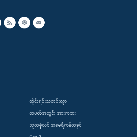
တိုင်းရင်းသတင်းလွှာ
တပတ်အတွင်း အားကစား
သုတစုံလင် အမေရိကန်တခွင်
Gen Z