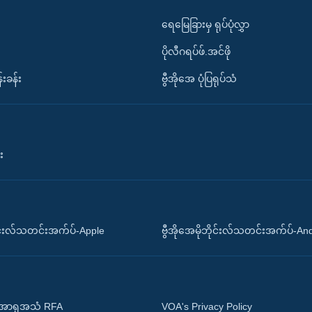
ရေမြေခြားမှ ရုပ်ပုံလွှာ
ပိုလီဂရပ်ဖ်.အင်ဖို
်းခန်း
ဗွီအိုအေ ပုံပြရုပ်သံ
း
ိုင်းလ်သတင်းအက်ပ်-Apple
ဗွီအိုအေမိုဘိုင်းလ်သတင်းအက်ပ်-An
 အာရှအသံ RFA
VOA's Privacy Policy