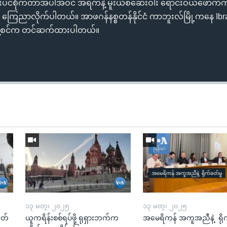
ဘိန်းပင်စိုက်တာအပါအဝင် အရက်နဲ့ မူးယစ်ဆေးဝါး ရောင်းဝယ်ဖောက်ကား
ကြေညာလိုက်ပါတယ်။ အာဖဂန်နစ္စတန်နိုင်ငံ ကာဘူးလ်မြို့ကနေ Ib
ိသန့်စင်က တင်ဆက်ထားပါတယ်။
၁၃ မတ္၊ ၂၀၂၅
၁၃ မတ္၊ ၂၀၂၅
ုတ်
ယူကရိန်းစစ်ရပ်ဖို့ ရုရှားဘက်က
အမေရိကန် အကူအညီနဲ့ ရို