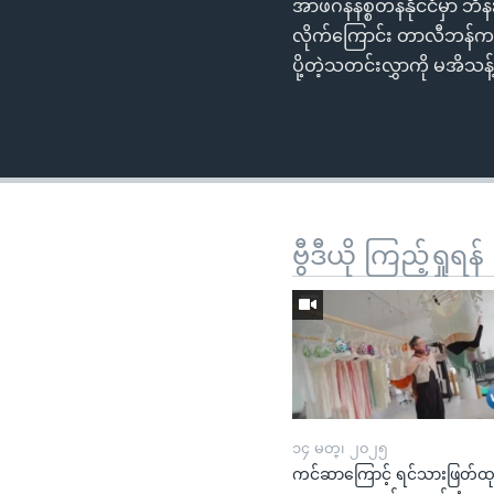
အာဖဂန်နစ္စတန်နိုင်ငံမှာ 
လိုက်ကြောင်း တာလီဘန်က 
ပို့တဲ့သတင်းလွှာကို မအ
ဗွီဒီယို ကြည့်ရှုရန်
၁၄ မတ္၊ ၂၀၂၅
ကင်ဆာကြောင့် ရင်သားဖြတ်ထ