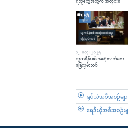
ရသူတွေအတွက် အတွင်းခံ
၁၂ မတ္၊ ၂၀၂၅
ယူကရိန်းစစ် အဆုံးသတ်ရေး
ခြေလှမ်းသစ်
ရုပ်သံအစီအစဉ်မျာ
ရေဒီယိုအစီအစဉ်မျ