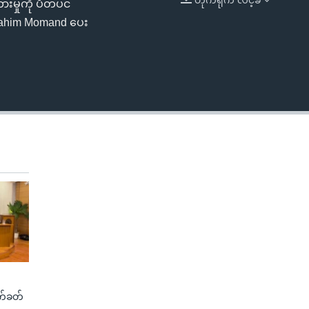
မှုကို ပိတ်ပင်
EMBED
rahim Momand ပေး
က်ခတ်