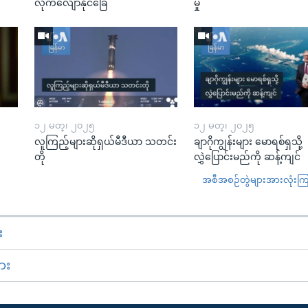
လိုက်လျောနိုင်ခြေ
မှု
၁၂ မတ္၊ ၂၀၂၅
၁၂ မတ္၊ ၂၀၂၅
လူကြည့်များဆိုရှယ်မီဒီယာ သတင်း
ချာဂိုကျွန်းများ မောရစ်ရှသို့
တို
လွှဲပြောင်းမည်ကို ဆန့်ကျင်
အစီအစဉ်တွဲများအားလုံးကြည့
း
ား