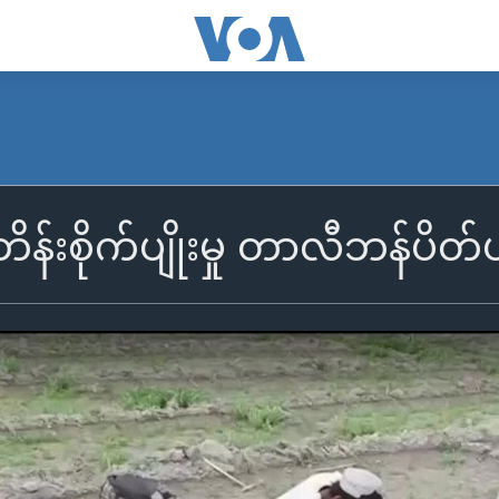
ိန်းစိုက်ပျိုးမှု တာလီဘန်ပိတ်