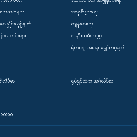
ားသတင်းများ
အာရှစီးပွားရေး
်မာ နှိုင်းယှဉ်ချက်
ကျန်းမာရေး
ပြားသတင်းများ
အမျိုးသမီးကဏ္ဍ
ရိုဟင်ဂျာအရေး မျှော်လင့်ချက်
်္ဂလိပ်စာ
ရုပ်ရှင်ထဲက အင်္ဂလိပ်စာ
၀-၁၀း၀၀