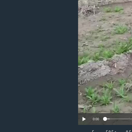
သုတပဒေသာ အင်္ဂလိပ်စာ
အ
ညွန်း
စာမျက်နှာ
သို့
ကျော်
ကြည့်
ရန်
ရှာဖွေ
ရန်
နေရာ
သို့
ကျော်
ရန်
0:00