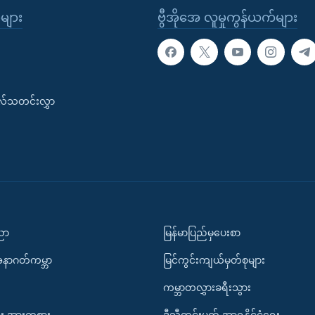
ုများ
ဗွီအိုအေ လူမှုကွန်ယက်များ
းလ်သတင်းလွှာ
ပညာ
မြန်မာပြည်မှပေးစာ
အနာဂတ်ကမ္ဘာ
မြင်ကွင်းကျယ်မှတ်စုများ
ကမ္ဘာတလွှားခရီးသွား
း အားကစား
ဒီသီတင်းပတ် အာရှနိုင်ငံရေး