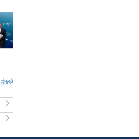
်ရှုရန်