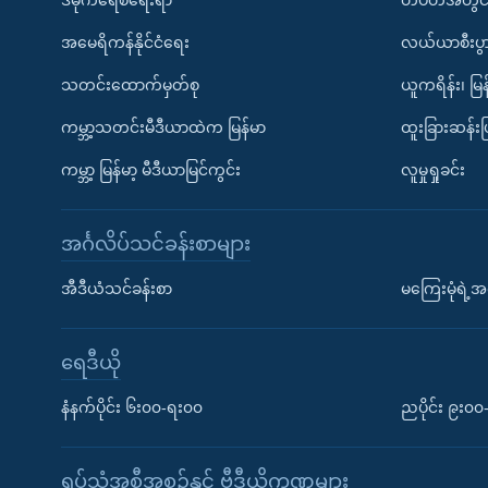
အမေရိကန်နိုင်ငံရေး
လယ်ယာစီးပွ
သတင်းထောက်မှတ်စု
ယူကရိန်း၊ မြန
ကမ္ဘာ့သတင်းမီဒီယာထဲက မြန်မာ
ထူးခြားဆန်း
ကမ္ဘာ့ မြန်မာ့ မီဒီယာမြင်ကွင်း
လူမှုရှုခင်း
အင်္ဂလိပ်သင်ခန်းစာများ
အီဒီယံသင်ခန်းစာ
မကြေးမုံရဲ့အင
ရေဒီယို
နံနက်ပိုင်း ၆း၀၀-ရး၀၀
ညပိုင်း ၉း၀
ရုပ်သံအစီအစဉ်နှင့် ဗွီဒီယိုကဏ္ဍများ