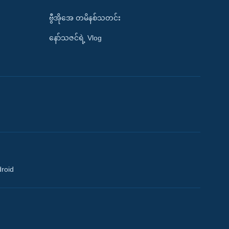
ဗွီအိုအေ တမိနစ်သတင်း
နော်သဇင်ရဲ့ Vlog
droid