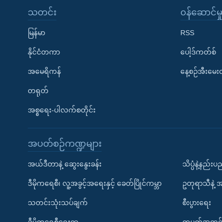
သတင်း
၀န်ဆောင်မှ
မြန်မာ
RSS
နိုင်ငံတကာ
ပေါ့ဒ်ကတ်စ်
အမေရိကန်
နေ့စဉ်အီးမေ
တရုတ်
အစ္စရေး-ပါလက်စတိုင်း
အပတ်စဉ်ကဏ္ဍများ
အယ်ဒီတာနဲ့ ဆွေးနွေးခန်း
သိပ္ပံနဲ့နည်း
ဒီမိုကရေစီ၊ လူ့အခွင့်အရေးနှင့် ခေတ်ပြိုင်ကမ္ဘာ
ဥတုရာသီနဲ့ 
သတင်းသုံးသပ်ချက်
စီးပွားရေး
ဒီမိုကရေစီရေးရာ
တပတ်အတွင်