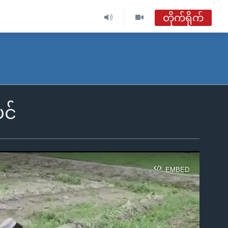
တိုက်ရိုက်
ဗွီအိုအေ မြန်မာညချမ်း
တိုက်ရိုက်ထုတ်လွှင့်မှု
အစီအစဉ်များ
ပင်
ဗွီအိုအေ မြန်မာညချမ်း
ရေဒီယိုတိုက်ရိုက်နားဆင်ရန်
EMBED