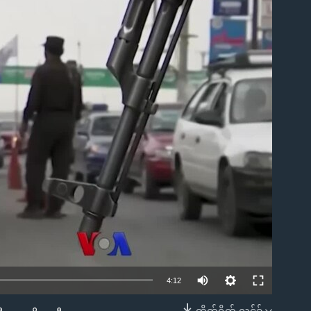
ble
4:12
တိုက်ရိုက် လင့်ခ်