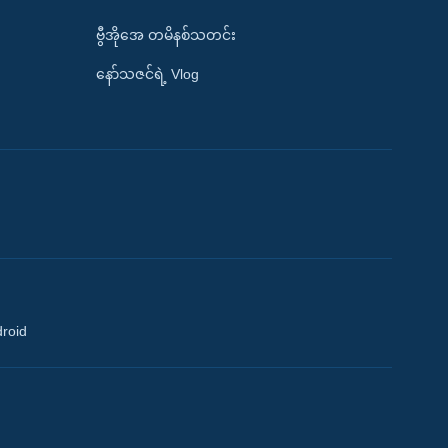
ဗွီအိုအေ တမိနစ်သတင်း
နော်သဇင်ရဲ့ Vlog
droid