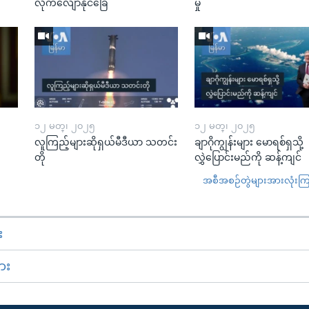
လိုက်လျောနိုင်ခြေ
မှု
၁၂ မတ္၊ ၂၀၂၅
၁၂ မတ္၊ ၂၀၂၅
လူကြည့်များဆိုရှယ်မီဒီယာ သတင်း
ချာဂိုကျွန်းများ မောရစ်ရှသို့
တို
လွှဲပြောင်းမည်ကို ဆန့်ကျင်
အစီအစဉ်တွဲများအားလုံးကြည့
း
ား