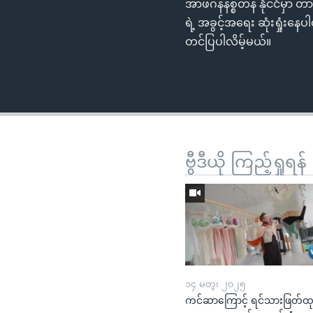
အာဖဂန်နစ္စတန် နိုင်ငံမှာ
ရဲ့ အခွင့်အရေး ဆုံးရှုံး
တင်ပြပါလိမ့်မယ်။
ဗွီဒီယို ကြည့်ရှုရန်
၁၄ မတ္၊ ၂၀၂၅
ကင်ဆာကြောင့် ရင်သားဖြတ်ထ