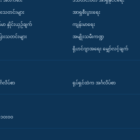
ားသတင်းများ
အာရှစီးပွားရေး
်မာ နှိုင်းယှဉ်ချက်
ကျန်းမာရေး
ပြားသတင်းများ
အမျိုးသမီးကဏ္ဍ
ရိုဟင်ဂျာအရေး မျှော်လင့်ချက်
်္ဂလိပ်စာ
ရုပ်ရှင်ထဲက အင်္ဂလိပ်စာ
၀-၁၀း၀၀