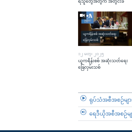
ရသူတွေအတွက် အတွင်းခံ
၁၂ မတ္၊ ၂၀၂၅
ယူကရိန်းစစ် အဆုံးသတ်ရေး
ခြေလှမ်းသစ်
ရုပ်သံအစီအစဉ်မျာ
ရေဒီယိုအစီအစဉ်မျ