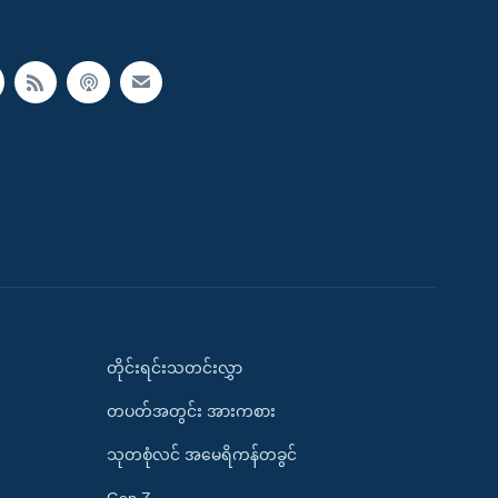
တိုင်းရင်းသတင်းလွှာ
တပတ်အတွင်း အားကစား
သုတစုံလင် အမေရိကန်တခွင်
Gen Z