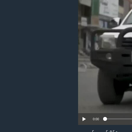
သုတပဒေသာ အင်္ဂလိပ်စာ
အ
ညွန်း
စာမျက်နှာ
သို့
ကျော်
ကြည့်
ရန်
ရှာဖွေ
ရန်
နေရာ
သို့
ကျော်
ရန်
0:00