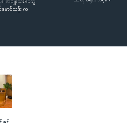
ြီး၊ အမျိုးသမီးတွေ
EMBED
တင်မောင်သန်း က
က်ခတ်