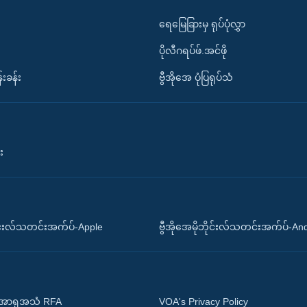
ရေမြေခြားမှ ရုပ်ပုံလွှာ
ပိုလီဂရပ်ဖ်.အင်ဖို
်းခန်း
ဗွီအိုအေ ပုံပြရုပ်သံ
း
ိုင်းလ်သတင်းအက်ပ်-Apple
ဗွီအိုအေမိုဘိုင်းလ်သတင်းအက်ပ်-An
 အာရှအသံ RFA
VOA's Privacy Policy