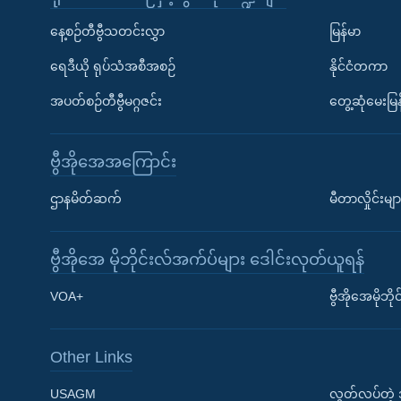
နေ့စဉ်တီဗွီသတင်းလွှာ
မြန်မာ
ရေဒီယို ရုပ်သံအစီအစဉ်
နိုင်ငံတကာ
အပတ်စဉ်တီဗွီမဂ္ဂဇင်း
တွေ့ဆုံမေးမြန
ဗွီအိုအေအကြောင်း
ဌာနမိတ်ဆက်
မီတာလှိုင်းမျာ
ဗွီအိုအေ မိုဘိုင်းလ်အက်ပ်များ ဒေါင်းလုတ်ယူရန်
Learning English
VOA+
ဗွီအိုအေမိုဘ
ဗွီအိုအေ လူမှုကွန်ယက်များ
Other Links
USAGM
လွတ်လပ်တဲ့