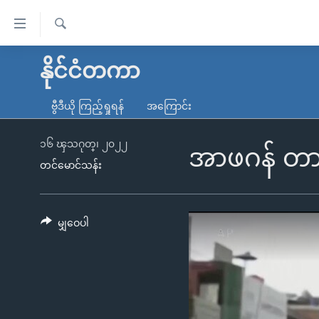
သုံး
ရ
ရှာဖွေ
လွယ်ကူ
မူလစာမျက်နှာ
နိုင်ငံတကာ
ရ
စေ
မြန်မာ
လာ
ဗွီဒီယို ကြည့်ရှုရန်
အကြောင်း
သည့်
ဒ်
ကမ္ဘာ့သတင်းများ
Link
ဗွီဒီယို
နိုင်ငံတကာ
၁၆ ၾသဂုတ္၊ ၂၀၂၂
အာဖဂန် တာလီ
များ
တင်မောင်သန်း
သတင်းလွတ်လပ်ခွင့်
အမေရိကန်
ပင်မ
ရပ်ဝန်းတခု လမ်းတခု အလွန်
တရုတ်
အကြောင်းအရာ
အင်္ဂလိပ်စာလေ့လာမယ်
အစ္စရေး-ပါလက်စတိုင်း
မျှဝေပါ
သို့
အပတ်စဉ်ကဏ္ဍများ
အမေရိကန်သုံးအီဒီယံ
ကျော်
ကြည့်
ရေဒီယိုနှင့်ရုပ်သံ အချက်အလက်များ
မကြေးမုံရဲ့ အင်္ဂလိပ်စာ
ရေဒီယို
ရန်
ရေဒီယို/တီဗွီအစီအစဉ်
ရုပ်ရှင်ထဲက အင်္ဂလိပ်စာ
တီဗွီ
ပင်မ