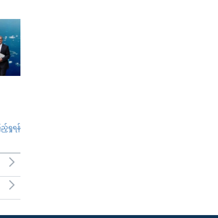
်ရှုရန်