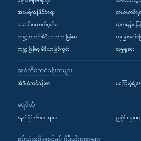
အမေရိကန်နိုင်ငံရေး
လယ်ယာစီးပွ
သတင်းထောက်မှတ်စု
ယူကရိန်း၊ မြန
ကမ္ဘာ့သတင်းမီဒီယာထဲက မြန်မာ
ထူးခြားဆန်း
ကမ္ဘာ့ မြန်မာ့ မီဒီယာမြင်ကွင်း
လူမှုရှုခင်း
အင်္ဂလိပ်သင်ခန်းစာများ
အီဒီယံသင်ခန်းစာ
မကြေးမုံရဲ့အင
ရေဒီယို
နံနက်ပိုင်း ၆း၀၀-ရး၀၀
ညပိုင်း ၉း၀
ရုပ်သံအစီအစဉ်နှင့် ဗွီဒီယိုကဏ္ဍများ