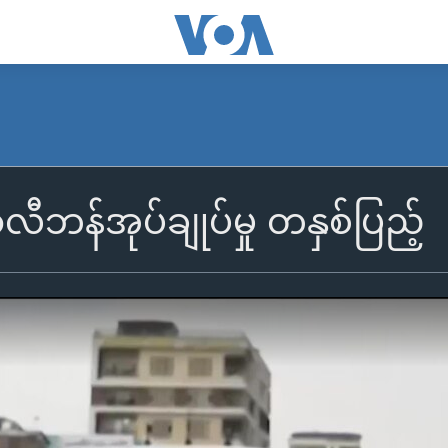
ဘန်အုပ်ချုပ်မှု တနှစ်ပြည့်