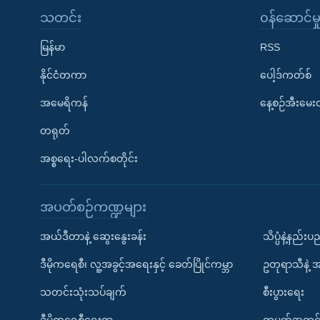
သတင်း
၀န်ဆောင်မှ
မြန်မာ
RSS
နိုင်ငံတကာ
ပေါ့ဒ်ကတ်စ်
အမေရိကန်
နေ့စဉ်အီးမေ
တရုတ်
အစ္စရေး-ပါလက်စတိုင်း
အပတ်စဉ်ကဏ္ဍများ
အယ်ဒီတာနဲ့ ဆွေးနွေးခန်း
သိပ္ပံနဲ့နည်း
ဒီမိုကရေစီ၊ လူ့အခွင့်အရေးနှင့် ခေတ်ပြိုင်ကမ္ဘာ
ဥတုရာသီနဲ့ 
သတင်းသုံးသပ်ချက်
စီးပွားရေး
ဒီမိုကရေစီရေးရာ
တပတ်အတွင်