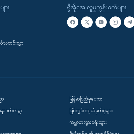
ုများ
ဗွီအိုအေ လူမှုကွန်ယက်များ
းလ်သတင်းလွှာ
ပညာ
မြန်မာပြည်မှပေးစာ
အနာဂတ်ကမ္ဘာ
မြင်ကွင်းကျယ်မှတ်စုများ
ကမ္ဘာတလွှားခရီးသွား
း အားကစား
ဒီသီတင်းပတ် အာရှနိုင်ငံရေး