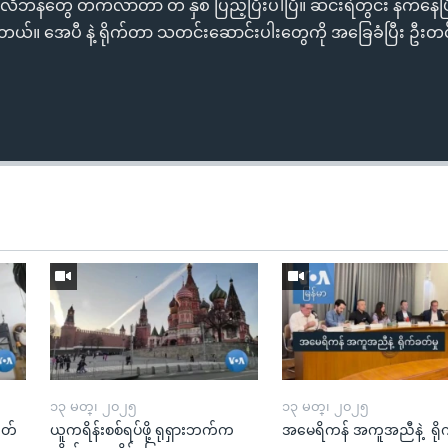
 တာလီဘန်တွေ တက်လာတာ တ နှစ် ပြည့်ပြီးပါပြီ။ ဆင်းရဲတွင်း နက်နေပ
နေပါတယ်။ အေပီ နဲ့ ရိုက်တာ သတင်းဆောင်းပါးတွေကို အခြေခံပြီး ဦး
၁၃ မတ္၊ ၂၀၂၅
၁၃ မတ္၊ ၂၀၂၅
ုတ်
ယူကရိန်းစစ်ရပ်ဖို့ ရုရှားဘက်က
အမေရိကန် အကူအညီနဲ့ ရို