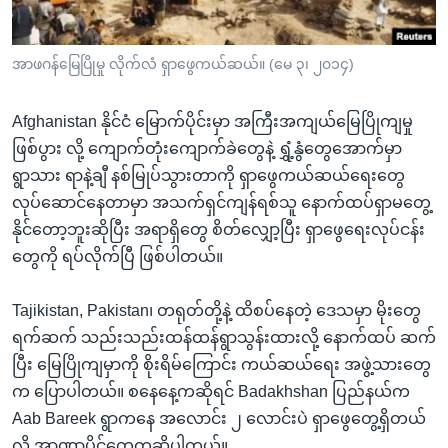
အ
သုတပဒေသာ အင်္ဂလိပ်စာ
ညွန်း
Learning English
စာမျက်နှာ
အာဖဂန်မြေပြိုမှု လိုက်လံ ရှာဖွေကယ်ဆယ်။ (မေ ၃၊ ၂၀၁၄)
သို့
ဗွီအိုအေ လူမှုကွန်ယက်များ
ကျော်
Afghanistan နိုင်ငံ မြောက်ပိုင်းမှာ အကြီးအကျယ်မြေပြိုကျမှု
ကြည့်
ဖြစ်ပွား လို့ ကျောက်တုံးကျောက်ခဲတွေနဲ့ ရွှံ့နွံတွေအောက်မှာ
ရန်
ရွာသား ရာနဲ့ချီ နစ်မြုပ်သွားတာကို ရှာဖွေကယ်ဆယ်ရေးတွေ
ဘာသာစကားများ
ရှာဖွေ
လုပ်ဆောင်နေတာမှာ အသက်ရှင်ကျန်ရစ်သူ နောက်ထပ်ရှာမတွေ့
ရန်
နိုင်တော့ဘူးဆိုပြီး အရာရှိတွေ စိတ်လျှော့ပြီး ရှာဖွေရေးလုပ်ငန်း
နေရာ
တွေကို ရပ်လိုက်ပြီ ဖြစ်ပါတယ်။
သို့
ကျော်
Tajikistan, Pakistan၊ တရုတ်တို့နဲ့ ထိစပ်နေတဲ့ ဒေသမှာ မိုးတွေ
ရန်
ရက်ဆက် သည်းသည်းထန်ထန်ရွာသွန်းထားလို့ နောက်ထပ် ဆက်
ပြီး မြေပြိုကျမှာကို စိုးရိမ်ကြောင်း ကယ်ဆယ်ရေး အဖွဲ့သားတွေ
က ပြောပါတယ်။ စနေနေ့ကဆိုရင် Badakhshan ပြည်နယ်က
Aab Bareek ရွာကနေ အလောင်း ၂ လောင်းပဲ ရှာဖွေတွေ့ရှိတယ်
လို့ အာဏာပိုင်တွေကဆိုပါတယ်။