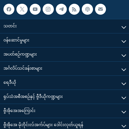
သတင်း
၀န်ဆောင်မှုများ
အပတ်စဉ်ကဏ္ဍများ
အင်္ဂလိပ်သင်ခန်းစာများ
ရေဒီယို
ရုပ်သံအစီအစဉ်နှင့် ဗွီဒီယိုကဏ္ဍများ
ဗွီအိုအေအကြောင်း
ဗွီအိုအေ မိုဘိုင်းလ်အက်ပ်များ ဒေါင်းလုတ်ယူရန်