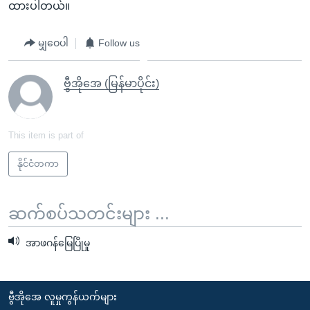
ထားပါတယ်။
မျှဝေပါ
Follow us
ဗွီအိုအေ (မြန်မာပိုင်း)
This item is part of
နိုင်ငံတကာ
ဆက်စပ်သတင်းများ ...
အာဖဂန်မြေပြိုမှု
ဗွီအိုအေ လူမှုကွန်ယက်များ