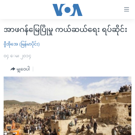
သုံး
ရ
လွယ်ကူ
အာဖဂန်မြေပြိုမှု ကယ်ဆယ်ရေး ရပ်ဆိုင်း
မူလစာမျက်နှာ
စေ
မြန်မာ
ဗွီအိုအေ (မြန်မာပိုင်း)
သည့်
ကမ္ဘာ့သတင်းများ
၀၄ ေမ၊ ၂၀၁၄
Link
ဗွီဒီယို
နိုင်ငံတကာ
များ
မျှဝေပါ
သတင်းလွတ်လပ်ခွင့်
အမေရိကန်
ပင်မ
ရပ်ဝန်းတခု လမ်းတခု အလွန်
တရုတ်
အကြောင်းအရာ
သို့
အင်္ဂလိပ်စာလေ့လာမယ်
အစ္စရေး-ပါလက်စတိုင်း
ကျော်
အပတ်စဉ်ကဏ္ဍများ
အမေရိကန်သုံးအီဒီယံ
ကြည့်
ရေဒီယိုနှင့်ရုပ်သံ အချက်အလက်များ
မကြေးမုံရဲ့ အင်္ဂလိပ်စာ
ရေဒီယို
ရန်
ပင်မ
ရေဒီယို/တီဗွီအစီအစဉ်
ရုပ်ရှင်ထဲက အင်္ဂလိပ်စာ
တီဗွီ