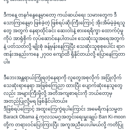
ဒီကနေ့ တနင်္ဂနွေနေ့မှာတော့ ကယ်ဆယ်ရေး သမားတွေက ဒီ
သောကြာနေ့မှာ ဖြစ်ခဲ့တဲ့ ဖြစ်ရပ်ဆိုးကြီးကြောင့် အိုးအိမ်မဲ့ခဲ့ရသူ
တွေ အတွက် နေရာထိုင်ခင်း ဆေးဝါးနဲ့ စားရေရိက္ခာ ထောက်ပံ့မှု
ကိုပဲ အာရုံစိုက် လုပ်ဆောင်နေပါတယ်။ သေဆုံးသူအရေအတွက်
နဲ့ ပတ်သတ်လို့ မျိုးစုံ ခန့်မှန်းနေကြပြီး သေဆုံးသူစုစုပေါင်း ရာဂ
ဏန်းအနည်းကနေ ၂၇၀၀ ကျော်ထိ ရှိနိုင်တယ်လို့ ပြောနေကြတာ
ပါ။
ဒီဘေးအန္တရာယ်ကြုံရတဲ့နေရာကို လူတွေအစုလိုက် အပြုံလိုက်
သေဆုံးရာနေရာ အဖြစ်ကြေညာ ထားပြီး ပျောက်ဆုံးနေသူတွေ
လည်း အများကြီးမို့လို့ အတိအကျစာရင်းကို ဘယ်တော့မှ
အတည်ပြုလို့မရ ဖြစ်နိုင်ပါတယ်။
ဒီဖြစ်ရပ်ကြောင့် အထူးကြေကွဲရပါကြောင်း အမေရိကန်သမ္မတ
Barack Obama နဲ့ ကုလသမဂ္ဂအတွင်းရေးမှူးချုပ် Ban Ki-moon
တို့က တရားဝင်ပြောကြားပြီး အကူအညီပေးပါမယ်လို့ ကတိပြု