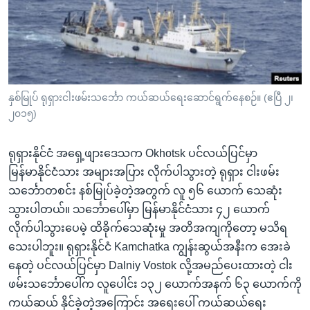
အ
သုတပဒေသာ အင်္ဂလိပ်စာ
ညွန်း
Learning English
စာမျက်နှာ
သို့
ဗွီအိုအေ လူမှုကွန်ယက်များ
ကျော်
ကြည့်
နှစ်မြုပ် ရုရှားငါးဖမ်းသင်္ဘော ကယ်ဆယ်ရေးဆောင်ရွက်နေစဉ်။ (ဧပြီ ၂၊
၂၀၁၅)
ရန်
ဘာသာစကားများ
ရှာဖွေ
ရုရှားနိုင်ငံ အရှေ့ဖျားဒေသက Okhotsk ပင်လယ်ပြင်မှာ
ရန်
မြန်မာနိုင်ငံသား အများအပြား လိုက်ပါသွားတဲ့ ရုရှား ငါးဖမ်း
နေရာ
သင်္ဘောတစင်း နစ်မြုပ်ခဲ့တဲ့အတွက် လူ ၅၆ ယောက် သေဆုံး
သို့
သွားပါတယ်။ သင်္ဘောပေါ်မှာ မြန်မာနိုင်ငံသား ၄၂ ယောက်
ကျော်
လိုက်ပါသွားပေမဲ့ ထိခိုက်သေဆုံးမှု အတိအကျကိုတော့ မသိရ
ရန်
သေးပါဘူး။ ရုရှားနိုင်ငံ Kamchatka ကျွန်းဆွယ်အနီးက အေးခဲ
နေတဲ့ ပင်လယ်ပြင်မှာ Dalniy Vostok လို့အမည်ပေးထားတဲ့ ငါး
ဖမ်းသင်္ဘောပေါ်က လူပေါင်း ၁၃၂ ယောက်အနက် ၆၃ ယောက်ကို
ကယ်ဆယ် နိုင်ခဲ့တဲ့အကြောင်း အရေးပေါ် ကယ်ဆယ်ရေး