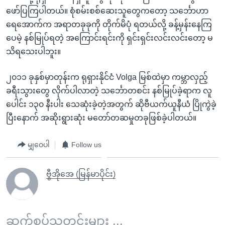
ဖော်ပြကြပါတယ်။ စုံစမ်းစစ်ဆေးသူတွေကတော့ သင်္ဘောဟာ
ရေအောက်က အရာတခုခုကို တိုက်မိပုံ ရတယ်လို့ ခန့်မှန်းနေကြ
ပေမဲ့ နစ်မြုပ်ရတဲ့ အကြောင်းရင်းကို ရှင်းရှင်းလင်းလင်းတော့ မ
သိရသေးပါဘူး။
၂၀၁၁ ခုနှစ်မှာတုန်းက ရုရှားနိုင်ငံ Volga မြစ်ထဲမှာ ကမ္ဘာလှည့်
ခရီးသွားတွေ လိုက်ပါလာတဲ့ သင်္ဘောတစင်း နစ်မြုပ်ခဲ့ရာက လူ
ပေါင်း ၁၃၀ နီးပါး သေဆုံးခဲ့တဲ့အတွက် ဆိုဗီယက်ယူနီယံ ပြိုကွဲခဲ့
ပြီးနောက် အဆိုးရွားဆုံး မတော်တဆမှုတခုဖြစ်ခဲ့ပါတယ်။
မျှဝေပါ
Follow us
ဗွီအိုအေ (မြန်မာပိုင်း)
ဆက်စပ်သတင်းများ ...