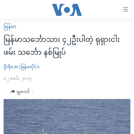
သုံး
ရ
လွယ်ကူ
မြန်မာ
မူလစာမျက်နှာ
စေ
မြန်မာသင်္ဘောသား ၄၂ဦးပါတဲ့ ရုရှားငါး
မြန်မာ
သည့်
ဖမ်း သင်္ဘော နစ်မြုပ်
ကမ္ဘာ့သတင်းများ
Link
ဗွီဒီယို
နိုင်ငံတကာ
ဗွီအိုအေ (မြန်မာပိုင်း)
များ
သတင်းလွတ်လပ်ခွင့်
အမေရိကန်
၀၂ ဧၿပီ၊ ၂၀၁၅
ပင်မ
ရပ်ဝန်းတခု လမ်းတခု အလွန်
တရုတ်
အကြောင်းအရာ
မျှဝေပါ
သို့
အင်္ဂလိပ်စာလေ့လာမယ်
အစ္စရေး-ပါလက်စတိုင်း
ကျော်
အပတ်စဉ်ကဏ္ဍများ
အမေရိကန်သုံးအီဒီယံ
ကြည့်
ရေဒီယိုနှင့်ရုပ်သံ အချက်အလက်များ
မကြေးမုံရဲ့ အင်္ဂလိပ်စာ
ရေဒီယို
ရန်
ပင်မ
ရေဒီယို/တီဗွီအစီအစဉ်
ရုပ်ရှင်ထဲက အင်္ဂလိပ်စာ
တီဗွီ