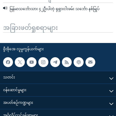
မြန်မာသင်္ဘောသား ၄၂ဦးပါတဲ့ ရုရှားငါးဖမ်း သင်္ဘော နစ်မြုပ်
အခြားဖတ်ရှုစရာများ
ဗွီအိုအေ လူမှုကွန်ယက်များ
သတင်း
၀န်ဆောင်မှုများ
အပတ်စဉ်ကဏ္ဍများ
အင်္ဂလိပ်သင်ခန်းစာများ