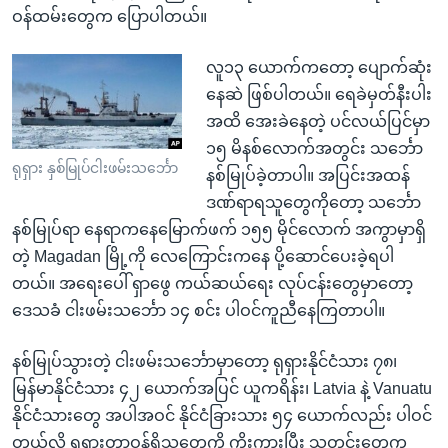
ဝန်ထမ်းတွေက ပြောပါတယ်။
လူ၁၃ ယောက်ကတော့ ပျောက်ဆုံး
နေဆဲ ဖြစ်ပါတယ်။ ရေခဲမှတ်နီးပါး
အထိ အေးခဲနေတဲ့ ပင်လယ်ပြင်မှာ
၁၅ မိနစ်လောက်အတွင်း သင်္ဘော
ရုရှား နှစ်မြုပ်ငါးဖမ်းသင်္ဘော
နစ်မြုပ်ခဲ့တာပါ။ အပြင်းအထန်
ဒဏ်ရာရသူတွေကိုတော့ သင်္ဘော
နစ်မြုပ်ရာ နေရာကနေမြောက်ဖက် ၁၅၅ မိုင်လောက် အကွာမှာရှိ
တဲ့ Magadan မြို့ကို လေကြောင်းကနေ ပို့ဆောင်ပေးခဲ့ရပါ
တယ်။ အရေးပေါ် ရှာဖွေ ကယ်ဆယ်ရေး လုပ်ငန်းတွေမှာတော့
ဒေသခံ ငါးဖမ်းသင်္ဘော ၁၄ စင်း ပါဝင်ကူညီနေကြတာပါ။
နစ်မြုပ်သွားတဲ့ ငါးဖမ်းသင်္ဘောမှာတော့ ရုရှားနိုင်ငံသား ၇၈၊
မြန်မာနိုင်ငံသား ၄၂ ယောက်အပြင် ယူကရိန်း၊ Latvia နဲ့ Vanuatu
နိုင်ငံသားတွေ အပါအဝင် နိုင်ငံခြားသား ၅၄ ယောက်လည်း ပါဝင်
တယ်လို့ ရုရှားတာဝန်ရှိသူတွေကို ကိုးကားပြီး သတင်းတွေက