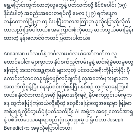
ရွှေ့ပြောင်းထွက်လာတဲ့လူတွေနဲ့ ပတ်သက်လို့ နိုင်ငံပေါင်း (၁၇)
နိုင်ငံပါတဲ့ အစည်းအဝေးတရပ်ကို မေလ (၂၉) ရက်နေ့က
ဘန်ကောက်မြို့မှာ ကျင်းပပြီးတလအကြာမှာ ခုလိုပြောဆိုလိုက်
တာလည်းဖြစ်ပါတယ်။ အကြောင်းစုံကိုတော့ ဆက်သွယ်မေးမြန်း
ထားတဲ့ နန်းလောင်ဝ်ကတင်ပြထားပါတယ်။
Andaman ပင်လယ်နဲ့ ဘင်္ဂလားပင်လယ်အော်ဘက်က လူ
ထောင်ပေါင်း များစွာဟာ နှိပ်စက်ညှင်းပမ်းမှုနဲ့ ဆင်းရဲမွဲတေမှုတွေ
ကြောင့် အသက်အန္တရာယ် များလှတဲ့ ပင်လယ်ခရီးကိုဖြတ်ပြီး ပို
ကောင်းတဲ့ဘဝတခုရဖို့မျှော်လင့်ချက်နဲ့ လူအတော်များများဟာ
အသက်ကိုစွန့်ပြီး နေရပ်ရင်းကိုစွန့်ပြီး နှစ်စဉ် ထွက်ခွာနေကြပါ
တယ်။ နိုင်ငံတကာရဲ့အဆို မြန်မာအစိုးရရဲ့ နှိပ်စက်ညှင်းပမ်းမှုက
နေ ထွက်ပြေးကြတယ်လို့ဆိုတဲ့ လှေစီးပြေးတွေအရေးမှာ မြန်မာ
အစိုးရရဲ့ကိုင်တွယ်ပုံနဲ့ပတ်သက်ပြီး AI အဖွဲ့က အရှေ့တောင်အာရှ
နဲ့ ပစိဖိတ်ဒေသရေးရာစည်းရုံးလှုပ်ရှားမှု ဒါရိုက်တာ Joseph
Benedict က အခုလိုပြောပါတယ်။