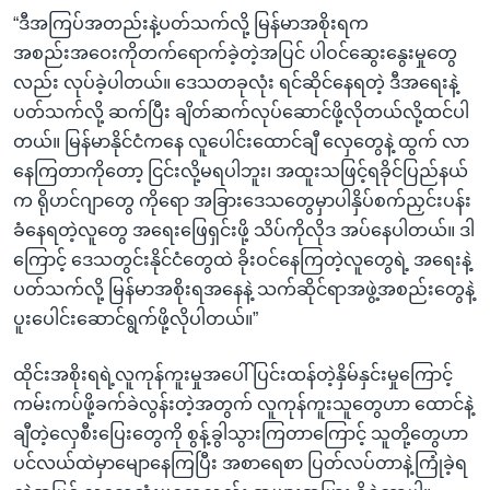
“ဒီအကြပ်အတည်းနဲ့ပတ်သက်လို့ မြန်မာအစိုးရက
အစည်းအဝေးကိုတက်ရောက်ခဲ့တဲ့အပြင် ပါဝင်ဆွေးနွေးမှုတွေ
လည်း လုပ်ခဲ့ပါတယ်။ ဒေသတခုလုံး ရင်ဆိုင်နေရတဲ့ ဒီအရေးနဲ့
ပတ်သက်လို့ ဆက်ပြီး ချိတ်ဆက်လုပ်ဆောင်ဖို့လိုတယ်လို့ထင်ပါ
တယ်။ မြန်မာနိုင်ငံကနေ လူပေါင်းထောင်ချီ လှေတွေနဲ့ ထွက် လာ
နေကြတာကိုတော့ ငြင်းလို့မရပါဘူး၊ အထူးသဖြင့်ရခိုင်ပြည်နယ်
က ရိုဟင်ဂျာတွေ ကိုရော အခြားဒေသတွေမှာပါနှိပ်စက်ညှင်းပန်း
ခံနေရတဲ့လူတွေ အရေးဖြေရှင်းဖို့ သိပ်ကိုလိုဒ အပ်နေပါတယ်။ ဒါ
ကြောင့် ဒေသတွင်းနိုင်ငံတွေထဲ ခိုးဝင်နေကြတဲ့လူတွေရဲ့ အရေးနဲ့
ပတ်သက်လို့ မြန်မာအစိုးရအနေနဲ့ သက်ဆိုင်ရာအဖွဲ့အစည်းတွေနဲ့
ပူးပေါင်းဆောင်ရွက်ဖို့လိုပါတယ်။”
ထိုင်းအစိုးရရဲ့လူကုန်ကူးမှုအပေါ် ပြင်းထန်တဲ့နှိမ်နှင်းမှုကြောင့်
ကမ်းကပ်ဖို့ခက်ခဲလွန်းတဲ့အတွက် လူကုန်ကူးသူတွေဟာ ထောင်နဲ့
ချီတဲ့လှေစီးပြေးတွေကို စွန့်ခွါသွားကြတာကြောင့် သူတို့တွေဟာ
ပင်လယ်ထဲမှာမျောနေကြပြီး အစာရေစာ ပြတ်လပ်တာနဲ့ကြုံခဲ့ရ