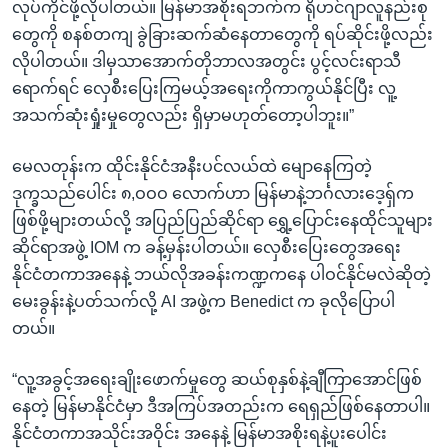
လုပ်ကိုင်ဖို့လိုပါတယ်။ မြန်မာအစိုးရဘက်က ရိုဟင်ဂျာလူနည်းစု
တွေကို စနစ်တကျ ခွဲခြားဆက်ဆံနေတာတွေကို ရပ်ဆိုင်းဖို့လည်း
လိုပါတယ်။ ဒါမှသာအောက်တိုဘာလအတွင်း ပွင့်လင်းရာသီ
ရောက်ရင် လှေစီးပြေးကြမယ့်အရေးကိုကာကွယ်နိုင်ပြီး လူ့
အသက်ဆုံးရှုံးမှုတွေလည်း ရှိမှာမဟုတ်တော့ပါဘူး။”
မေလတုန်းက ထိုင်းနိုင်ငံအနီးပင်လယ်ထဲ မျောနေကြတဲ့
ဒုက္ခသည်ပေါင်း ၈,ဝဝဝ လောက်ဟာ မြန်မာနဲ့ဘင်္ဂလားဒေ့ရှ်က
ဖြစ်ဖို့များတယ်လို့ အပြည်ပြည်ဆိုင်ရာ ရွှေ့ပြောင်းနေထိုင်သူများ
ဆိုင်ရာအဖွဲ့ IOM က ခန့်မှန်းပါတယ်။ လှေစီးပြေးတွေအရေး
နိုင်ငံတကာအနေနဲ့ ဘယ်လိုအခန်းကဏ္ဍကနေ ပါဝင်နိုင်မလဲဆိုတဲ့
မေးခွန်းနဲ့ပတ်သက်လို့ AI အဖွဲ့က Benedict က ခုလိုပြောပါ
တယ်။
“လူ့အခွင့်အရေးချိုးဖောက်မှုတွေ ဆယ်စုနှစ်နဲ့ချီကြာအောင်ဖြစ်
နေတဲ့ မြန်မာနိုင်ငံမှာ ဒီအကြပ်အတည်းက ရေရှည်ဖြစ်နေတာပါ။
နိုင်ငံတကာအသိုင်းအဝိုင်း အနေနဲ့ မြန်မာအစိုးရနဲ့ပူးပေါင်း