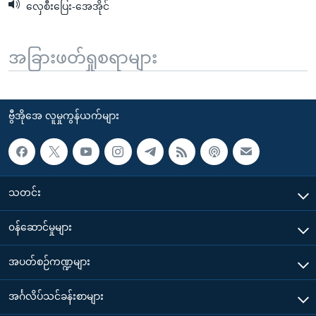
လှေစီးပြေး-အေအိုင်
အခြားဖတ်ရှုစရာများ
ဗွီအိုအေ လူမှုကွန်ယက်များ
သတင်း
၀န်ဆောင်မှုများ
အပတ်စဉ်ကဏ္ဍများ
အင်္ဂလိပ်သင်ခန်းစာများ