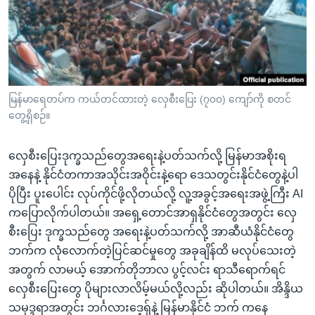
အ
သုတပဒေသာ အင်္ဂလိပ်စာ
ညွန်း
Learning English
စာမျက်နှာ
သို့
ဗွီအိုအေ လူမှုကွန်ယက်များ
ကျော်
ကြည့်
မြန်မာရေတပ်က ကယ်တင်ထားတဲ့ လှေစီးပြေး (၇၀၀) ကျော်ကို စတင်
တွေ့ရှိစဉ်။
ရန်
ဘာသာစကားများ
ရှာဖွေ
လှေစီးပြေးဒုက္ခသည်တွေအရေးနဲ့ပတ်သက်လို့ မြန်မာအစိုးရ
ရန်
အနေနဲ့ နိုင်ငံတကာအသိုင်းအဝိုင်းနဲ့ရော ဒေသတွင်းနိုင်ငံတွေနဲ့ပါ
နေရာ
ပိုပြီး ပူးပေါင်း လုပ်ကိုင်ဖို့လိုတယ်လို့ လူ့အခွင့်အရေးအဖွဲ့ကြီး AI
သို့
ကပြောလိုက်ပါတယ်။ အရှေ့တောင်အာရှနိုင်ငံတွေအတွင်း လှေ
ကျော်
စီးပြေး ဒုက္ခသည်တွေ အရေးနဲ့ပတ်သက်လို့ အာဆီယံနိုင်ငံတွေ
ရန်
ဘက်က လုံလောက်တဲ့ပြင်ဆင်မှုတွေ အခုချိန်ထိ မလုပ်သေးတဲ့
အတွက် လာမယ့် အောက်တိုဘာလ ပွင့်လင်း ရာသီရောက်ရင်
လှေစီးပြေးတွေ ပိုများလာလိမ့်မယ်လို့လည်း ဆိုပါတယ်။ အိန္ဒိယ
သမုဒ္ဒရာအတွင်း ဘင်္ဂလားဒေ့ရှ်နဲ့ မြန်မာနိုင်ငံ ဘက် ကနေ