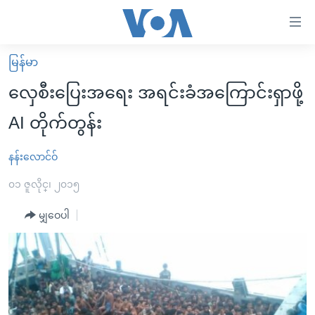
သုံး
ရ
လွယ်ကူ
မြန်မာ
မူလစာမျက်နှာ
စေ
လှေစီးပြေးအရေး အရင်းခံအကြောင်းရှာဖို့
မြန်မာ
သည့်
AI တိုက်တွန်း
ကမ္ဘာ့သတင်းများ
Link
ဗွီဒီယို
နိုင်ငံတကာ
နန်းလောင်ဝ်
များ
သတင်းလွတ်လပ်ခွင့်
အမေရိကန်
၀၁ ဇူလိုင္၊ ၂၀၁၅
ပင်မ
ရပ်ဝန်းတခု လမ်းတခု အလွန်
တရုတ်
အကြောင်းအရာ
မျှဝေပါ
သို့
အင်္ဂလိပ်စာလေ့လာမယ်
အစ္စရေး-ပါလက်စတိုင်း
ကျော်
အပတ်စဉ်ကဏ္ဍများ
အမေရိကန်သုံးအီဒီယံ
ကြည့်
ရေဒီယိုနှင့်ရုပ်သံ အချက်အလက်များ
မကြေးမုံရဲ့ အင်္ဂလိပ်စာ
ရေဒီယို
ရန်
ပင်မ
ရေဒီယို/တီဗွီအစီအစဉ်
ရုပ်ရှင်ထဲက အင်္ဂလိပ်စာ
တီဗွီ