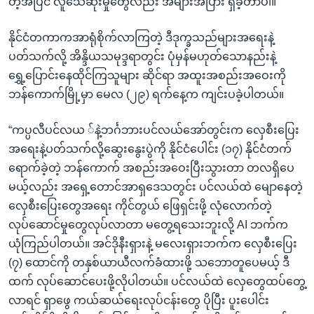
တဲ့အပြင် လူသေဆုံးမှုတွေလည်း အများအပြား ရှိခဲ့တာပါ။
နိုင်ငံတကာကအာရုံစိုက်လာကြတဲ့ ဒီဒုက္ခသည်များအရေးနဲ့
ပတ်သက်လို့ အိန္ဒိယသမုဒ္ဒရာတွင်း ပုံမှန်မဟုတ်သောနည်းနဲ့
ရွှေ့ပြောင်းနေထိုင်ကြသူများ ဆိုင်ရာ အထူးအစည်းအဝေးကို
ဘန်ကောက်မြို့မှာ မေလ (၂၉) ရက်နေ့က ကျင်းပခဲ့ပါတယ်။
“ကပ္ပလီပင်လယ ်နဲ့ဘင်္ဂဘားပင်လယ်အော်တွင်းက လှေစီးပြေး
အရေးနဲ့ပတ်သက်လို့ဆွေးနွေးပွဲကို နိုင်ငံပေါင်း (၁၇) နိုင်ငံတက်
ရောက်ခဲ့တဲ့ ဘန်ကောက် အစည်းအဝေးပြီးသွားတာ တလရှိပေ
မယ့်လည်း အရှေ့တောင်အာရှဒေသတွင်း ပင်လယ်ထဲ မျောနေတဲ့
လှေစီးပြေးတွေအရေး ကိုင်တွယ် ဖြေရှင်းဖို့ လုံလောက်တဲ့
လုပ်ဆောင်မှုတွေလုပ်လာတာ မတွေ့ရသေးဘူးလို့ AI ဘက်က
ယုံကြည်ပါတယ်။ အင်ဒိုနီးရှားနဲ့ မလေးရှားဘက်က လှေစီးပြေး
(၇) ထောင်ကို တနှစ်ယာယီလက်ခံထားဖို့ သဘောတူပေမယ့် ဒီ
ထက် လုပ်ဆောင်ပေးဖို့လိုပါတယ်။ ပင်လယ်ထဲ လှေတွေထပ်တွေ့
လာရင် ရှာဖွေ ကယ်ဆယ်ရေးလုပ်ငန်းတွေ ပိုပြီး ပူးပေါင်း