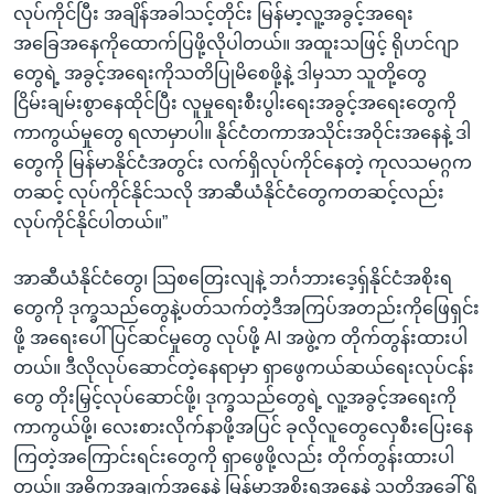
လုပ်ကိုင်ပြီး အချိန်အခါသင့်တိုင်း မြန်မာ့လူ့အခွင့်အရေး
အခြေအနေကိုထောက်ပြဖို့လိုပါတယ်။ အထူးသဖြင့် ရိုဟင်ဂျာ
တွေရဲ့ အခွင့်အရေးကိုသတိပြုမိစေဖို့နဲ့ ဒါမှသာ သူတို့တွေ
ငြိမ်းချမ်းစွာနေထိုင်ပြီး လူမှုရေးစီးပွါးရေးအခွင့်အရေးတွေကို
ကာကွယ်မှုတွေ ရလာမှာပါ။ နိုင်ငံတကာအသိုင်းအဝိုင်းအနေနဲ့ ဒါ
တွေကို မြန်မာနိုင်ငံအတွင်း လက်ရှိလုပ်ကိုင်နေတဲ့ ကုလသမဂ္ဂက
တဆင့် လုပ်ကိုင်နိုင်သလို အာဆီယံနိုင်ငံတွေကတဆင့်လည်း
လုပ်ကိုင်နိုင်ပါတယ်။”
အာဆီယံနိုင်ငံတွေ၊ သြစတြေးလျနဲ့ ဘင်္ဂဘားဒေ့ရှ်နိုင်ငံအစိုးရ
တွေကို ဒုက္ခသည်တွေနဲ့ပတ်သက်တဲ့ဒီအကြပ်အတည်းကိုဖြေရှင်း
ဖို့ အရေးပေါ်ပြင်ဆင်မှုတွေ လုပ်ဖို့ AI အဖွဲ့က တိုက်တွန်းထားပါ
တယ်။ ဒီလိုလုပ်ဆောင်တဲ့နေရာမှာ ရှာဖွေကယ်ဆယ်ရေးလုပ်ငန်း
တွေ တိုးမြှင့်လုပ်ဆောင်ဖို့၊ ဒုက္ခသည်တွေရဲ့ လူ့အခွင့်အရေးကို
ကာကွယ်ဖို့၊ လေးစားလိုက်နာဖို့အပြင် ခုလိုလူတွေလှေစီးပြေးနေ
ကြတဲ့အကြောင်းရင်းတွေကို ရှာဖွေဖို့လည်း တိုက်တွန်းထားပါ
တယ်။ အဓိကအချက်အနေနဲ့ မြန်မာအစိုးရအနေနဲ့ သူတို့အခေါ် ရို