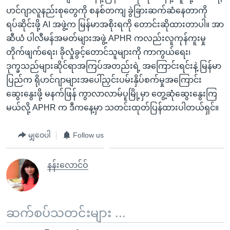
ဟင်ဂျာလူနည်းစုတွေကို စနစ်တကျ ခွဲခြားဆက်ဆံနေတာကို
ရပ်ဆိုင်းဖို့ AI အဖွဲ့က မြန်မာအစိုးရကို တောင်းဆိုထားတာပါ။ အာ
ဆီယံ ပါလီမန်အမတ်များအဖွဲ့ APHR ကလည်းလူကုန်ကူးမှု
တိုက်ဖျက်ရေး၊ ခိုလှုံခွင့်တောင်သူများကို ကာကွယ်ရေး၊
ဒုက္ခသည်များဆိုင်ရာအကြပ်အတည်းရဲ့ အကြောင်းရင်းနဲ့ မြန်မာ
ပြည်က ရိုဟင်ဂျာများအပေါ်ညှင်းပမ်းနှိပ်စက်မှုအကြောင်း
ဆွေးနွေးဖို့ မနက်ဖြန် ကွာလာလာမ်ပူမြို့မှာ တွေ့ဆုံဆွေးနွေးကြ
မယ်လို့ APHR က ဒီကနေ့မှာ သတင်းထုတ်ပြန်ထားပါတယ်ရှင်။
မျှဝေပါ
Follow us
နန်းလောင်ဝ်
ဆက်စပ်သတင်းများ ...