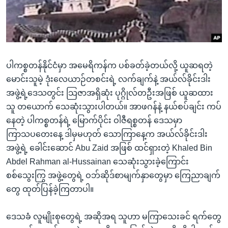
အ
သုတပဒေသာ အင်္ဂလိပ်စာ
ညွန်း
Learning English
စာမျက်နှာ
သို့
ဗွီအိုအေ လူမှုကွန်ယက်များ
ကျော်
ပါကစ္စတန်နိုင်ငံမှာ အမေရိကန်က ပစ်ခတ်ခဲ့တယ်လို့ ယူဆရတဲ့
ကြည့်
မောင်းသူမဲ့ ဒုံးလေယာဉ်တစင်းရဲ့ လက်ချက်နဲ့ အယ်လ်ခိုင်းဒါး
ရန်
အဖွဲ့ရဲ့ဒေသတွင်း သြဇာအရှိဆုံး ပုဂ္ဂိုလ်တဦးအဖြစ် ယူဆထား
ဘာသာစကားများ
ရှာဖွေ
သူ တယောက် သေဆုံးသွားပါတယ်။ အာဖဂန်နဲ့ နယ်စပ်ချင်း ကပ်
ရန်
နေတဲ့ ပါကစ္စတန်ရဲ့ မြောက်ပိုင်း ဝါဇီရစ္စတန် ဒေသမှာ
နေရာ
ကြာသပတေးနေ့ ဒါမှမဟုတ် သောကြာနေ့က အယ်လ်ခိုင်းဒါး
သို့
အဖွဲ့ရဲ့ ခေါင်းဆောင် Abu Zaid အဖြစ် ထင်ရှားတဲ့ Khaled Bin
ကျော်
Abdel Rahman al-Hussainan သေဆုံးသွားခဲ့ကြောင်း
ရန်
စစ်သွေးကြွ အဖွဲ့တွေရဲ့ ဝဘ်ဆိုဒ်စာမျက်နှာတွေမှာ ကြေညာချက်
တွေ ထုတ်ပြန်ခဲ့ကြတာပါ။
ဒေသခံ လူမျိုးစုတွေရဲ့ အဆိုအရ သူဟာ မကြာသေးခင် ရက်တွေ