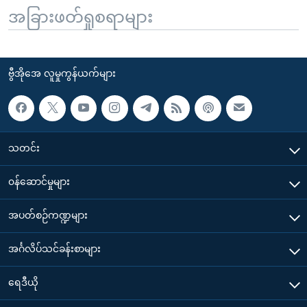
အခြားဖတ်ရှုစရာများ
ဗွီအိုအေ လူမှုကွန်ယက်များ
သတင်း
၀န်ဆောင်မှုများ
အပတ်စဉ်ကဏ္ဍများ
အင်္ဂလိပ်သင်ခန်းစာများ
ရေဒီယို