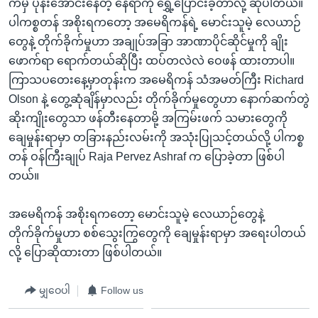
ကမှ ပုန်းအောင်းနေတဲ့ နေရာကို ရွှေ့ပြောင်းခဲ့တာလို့ ဆိုပါတယ်။
ပါကစ္စတန် အစိုးရကတော့ အမေရိကန်ရဲ့ မောင်းသူမဲ့ လေယာဉ်
တွေနဲ့ တိုက်ခိုက်မှုဟာ အချုပ်အခြာ အာဏာပိုင်ဆိုင်မှုကို ချိုး
ဖောက်ရာ ရောက်တယ်ဆိုပြီး ထပ်တလဲလဲ ဝေဖန် ထားတာပါ။
ကြာသပတေးနေ့မှာတုန်းက အမေရိကန် သံအမတ်ကြီး Richard
Olson နဲ့ တွေ့ဆုံချိန်မှာလည်း တိုက်ခိုက်မှုတွေဟာ နောက်ဆက်တွဲ
ဆိုးကျိုးတွေသာ ဖန်တီးနေတာမို့ အကြမ်းဖက် သမားတွေကို
ချေမှုန်းရာမှာ တခြားနည်းလမ်းကို အသုံးပြုသင့်တယ်လို့ ပါကစ္စ
တန် ဝန်ကြီးချုပ် Raja Pervez Ashraf က ပြောခဲ့တာ ဖြစ်ပါ
တယ်။
အမေရိကန် အစိုးရကတော့ မောင်းသူမဲ့ လေယာဉ်တွေနဲ့
တိုက်ခိုက်မှုဟာ စစ်သွေးကြွတွေကို ချေမှုန်းရာမှာ အရေးပါတယ်
လို့ ပြောဆိုထားတာ ဖြစ်ပါတယ်။
မျှဝေပါ
Follow us