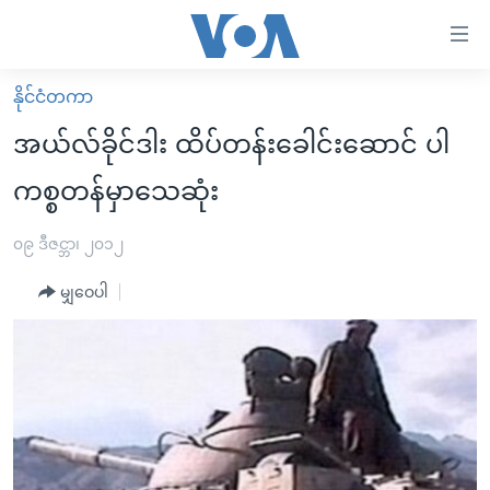
သုံး
ရ
လွယ်ကူ
နိုင်ငံတကာ
မူလစာမျက်နှာ
စေ
အယ်လ်ခိုင်ဒါး ထိပ်တန်းခေါင်းဆောင် ပါ
မြန်မာ
သည့်
ကစ္စတန်မှာသေဆုံး
ကမ္ဘာ့သတင်းများ
Link
ဗွီဒီယို
နိုင်ငံတကာ
၀၉ ဒီဇင္ဘာ၊ ၂၀၁၂
များ
သတင်းလွတ်လပ်ခွင့်
အမေရိကန်
ပင်မ
မျှဝေပါ
ရပ်ဝန်းတခု လမ်းတခု အလွန်
တရုတ်
အကြောင်းအရာ
သို့
အင်္ဂလိပ်စာလေ့လာမယ်
အစ္စရေး-ပါလက်စတိုင်း
ကျော်
အပတ်စဉ်ကဏ္ဍများ
အမေရိကန်သုံးအီဒီယံ
ကြည့်
ရေဒီယိုနှင့်ရုပ်သံ အချက်အလက်များ
မကြေးမုံရဲ့ အင်္ဂလိပ်စာ
ရေဒီယို
ရန်
ပင်မ
ရေဒီယို/တီဗွီအစီအစဉ်
ရုပ်ရှင်ထဲက အင်္ဂလိပ်စာ
တီဗွီ