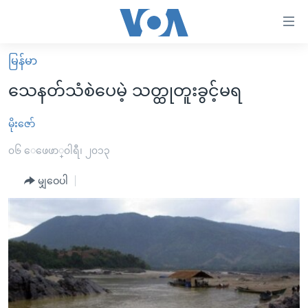
သုံး
ရ
လွယ်ကူ
မြန်မာ
မူလစာမျက်နှာ
စေ
သေနတ်သံစဲပေမဲ့ သတ္ထုတူးခွင့်မရ
မြန်မာ
သည့်
ကမ္ဘာ့သတင်းများ
မိုးဇော်
Link
ဗွီဒီယို
နိုင်ငံတကာ
၀၆ ေဖေဖာ္၀ါရီ၊ ၂၀၁၃
များ
သတင်းလွတ်လပ်ခွင့်
အမေရိကန်
မျှဝေပါ
ပင်မ
ရပ်ဝန်းတခု လမ်းတခု အလွန်
တရုတ်
အကြောင်းအရာ
သို့
အင်္ဂလိပ်စာလေ့လာမယ်
အစ္စရေး-ပါလက်စတိုင်း
ကျော်
အပတ်စဉ်ကဏ္ဍများ
အမေရိကန်သုံးအီဒီယံ
ကြည့်
ရေဒီယိုနှင့်ရုပ်သံ အချက်အလက်များ
မကြေးမုံရဲ့ အင်္ဂလိပ်စာ
ရေဒီယို
ရန်
ပင်မ
ရေဒီယို/တီဗွီအစီအစဉ်
ရုပ်ရှင်ထဲက အင်္ဂလိပ်စာ
တီဗွီ