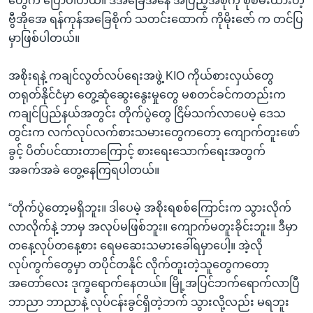
တွေက ပြောပါတယ်။ ဒီအခြေအနေ အပြည့်အစုံကို စုံစမ်းထားတဲ့
ဗွီအိုအေ ရန်ကုန်အခြေစိုက် သတင်းထောက် ကိုမိုးဇော် က တင်ပြ
မှာဖြစ်ပါတယ်။
အစိုးရနဲ့ ကချင်လွတ်လပ်ရေးအဖွဲ့ KIO ကိုယ်စားလှယ်တွေ
တရုတ်နိုင်ငံမှာ တွေ့ဆုံဆွေးနွေးမှုတွေ မစတင်ခင်ကတည်းက
ကချင်ပြည်နယ်အတွင်း တိုက်ပွဲတွေ ငြိမ်သက်လာပေမဲ့ ဒေသ
တွင်းက လက်လုပ်လက်စားသမားတွေကတော့ ကျောက်တူးဖော်
ခွင့် ပိတ်ပင်ထားတာကြောင့် စားရေးသောက်ရေးအတွက်
အခက်အခဲ တွေ့နေကြရပါတယ်။
“တိုက်ပွဲတော့မရှိဘူး။ ဒါပေမဲ့ အစိုးရစစ်ကြောင်းက သွားလိုက်
လာလိုက်နဲ့ ဘာမှ အလုပ်မဖြစ်ဘူး။ ကျောက်မတူးခိုင်းဘူး။ ဒီမှာ
တနေ့လုပ်တနေ့စား ရေမဆေးသမားခေါ်ရမှာပေါ့။ အဲ့လို
လုပ်ကွက်တွေမှာ တပိုင်တနိုင် လိုက်တူးတဲ့သူတွေကတော့
အတော်လေး ဒုက္ခရောက်နေတယ်။ မြို့အပြင်ဘက်ရောက်လာပြီ
ဘာညာ ဘာညာနဲ့ လုပ်ငန်းခွင်ရှိတဲ့ဘက် သွားလို့လည်း မရဘူး