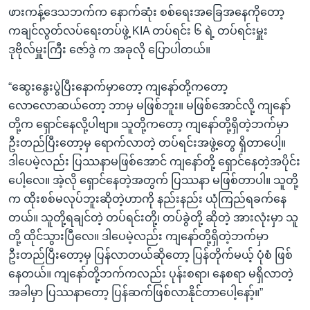
ဖားကန့်ဒေသဘက်က နောက်ဆုံး စစ်ရေးအခြေအနေကိုတော့
ကချင်လွတ်လပ်ရေးတပ်ဖွဲ့ KIA တပ်ရင်း ၆ ရဲ့ တပ်ရင်းမှူး
ဒုဗိုလ်မှူးကြီး ဇော်ဒွဲ က အခုလို ပြောပါတယ်။
“ဆွေးနွေးပွဲပြီးနောက်မှာတော့ ကျနော်တို့ကတော့
လောလောဆယ်တော့ ဘာမှ မဖြစ်ဘူး။ မဖြစ်အောင်လို့ ကျနော်
တို့က ရှောင်နေလို့ပါဗျာ။ သူတို့ကတော့ ကျနော်တို့ရှိတဲ့ဘက်မှာ
ဦးတည်ပြီးတော့မှ ရောက်လာတဲ့ တပ်ရင်းအဖွဲ့တွေ ရှိတာပေါ့။
ဒါပေမဲ့လည်း ပြဿနာမဖြစ်အောင် ကျနော်တို့ ရှောင်နေတဲ့အပိုင်း
ပေါ့လေ။ အဲ့လို ရှောင်နေတဲ့အတွက် ပြဿနာ မဖြစ်တာပါ။ သူတို့
က ထိုးစစ်မလုပ်ဘူးဆိုတဲ့ဟာကို နည်းနည်း ယုံကြည်ရခက်နေ
တယ်။ သူတို့ရချင်တဲ့ တပ်ရင်းတို့၊ တပ်ခွဲတို့ ဆိုတဲ့ အားလုံးမှာ သူ
တို့ ထိုင်သွားပြီလေ။ ဒါပေမဲ့လည်း ကျနော်တို့ရှိတဲ့ဘက်မှာ
ဦးတည်ပြီးတော့မှ ပြန်လာတယ်ဆိုတော့ ပြန်တိုက်မယ့် ပုံစံ ဖြစ်
နေတယ်။ ကျနော်တို့ဘက်ကလည်း ပုန်းစရာ၊ နေစရာ မရှိလာတဲ့
အခါမှာ ပြဿနာတော့ ပြန်ဆက်ဖြစ်လာနိုင်တာပေါ့နော့်။”