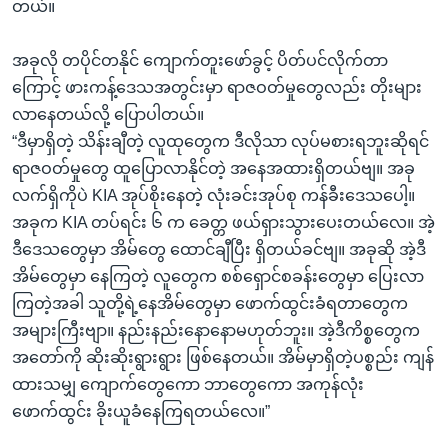
တယ်။
အခုလို တပိုင်တနိုင် ကျောက်တူးဖော်ခွင့် ပိတ်ပင်လိုက်တာ
ကြောင့် ဖားကန့်ဒေသအတွင်းမှာ ရာဇဝတ်မှုတွေလည်း တိုးများ
လာနေတယ်လို့ ပြောပါတယ်။
“ဒီမှာရှိတဲ့ သိန်းချီတဲ့ လူထုတွေက ဒီလိုသာ လုပ်မစားရဘူးဆိုရင်
ရာဇဝတ်မှုတွေ ထူပြောလာနိုင်တဲ့ အနေအထားရှိတယ်ဗျ။ အခု
လက်ရှိကိုပဲ KIA အုပ်စိုးနေတဲ့ လုံးခင်းအုပ်စု ကန်ခီးဒေသပေါ့။
အခုက KIA တပ်ရင်း ၆ က ခေတ္တ ဖယ်ရှားသွားပေးတယ်လေ။ အဲ့
ဒီဒေသတွေမှာ အိမ်တွေ ထောင်ချီပြီး ရှိတယ်ခင်ဗျ။ အခုဆို အဲ့ဒီ
အိမ်တွေမှာ နေကြတဲ့ လူတွေက စစ်ရှောင်စခန်းတွေမှာ ပြေးလာ
ကြတဲ့အခါ သူတို့ရဲ့နေအိမ်တွေမှာ ဖောက်ထွင်းခံရတာတွေက
အများကြီးဗျာ။ နည်းနည်းနောနောမဟုတ်ဘူး။ အဲ့ဒီကိစ္စတွေက
အတော်ကို ဆိုးဆိုးရွားရွား ဖြစ်နေတယ်။ အိမ်မှာရှိတဲ့ပစ္စည်း ကျန်
ထားသမျှ ကျောက်တွေကော ဘာတွေကော အကုန်လုံး
ဖောက်ထွင်း ခိုးယူခံနေကြရတယ်လေ။”