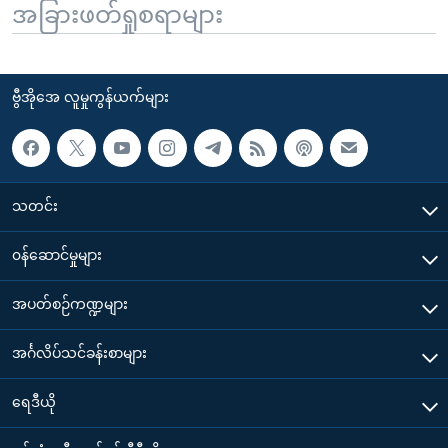
အခြားဖတ်ရှုစရာများ
ဗွီအိုအေ လူမှုကွန်ယက်များ
သတင်း
၀န်ဆောင်မှုများ
အပတ်စဉ်ကဏ္ဍများ
အင်္ဂလိပ်သင်ခန်းစာများ
ရေဒီယို