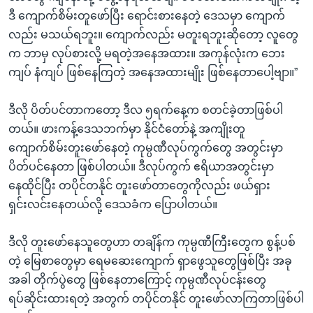
ဒီ ကျောက်စိမ်းတူဖော်ပြီး ရောင်းစားနေတဲ့ ဒေသမှာ ကျောက်
လည်း မသယ်ရဘူး။ ကျောက်လည်း မတူးရဘူးဆိုတော့ လူတွေ
က ဘာမှ လုပ်စားလို့ မရတဲ့အနေအထား။ အကုန်လုံးက ဘေး
ကျပ် နံကျပ် ဖြစ်နေကြတဲ့ အနေအထားမျိုး ဖြစ်နေတာပေါ့ဗျာ။”
ဒီလို ပိတ်ပင်တာကတော့ ဒီလ ၅ရက်နေ့က စတင်ခဲ့တာဖြစ်ပါ
တယ်။ ဖားကန့်ဒေသဘက်မှာ နိုင်ငံတော်နဲ့ အကျိုးတူ
ကျောက်စိမ်းတူးဖော်နေတဲ့ ကုမ္ပဏီလုပ်ကွက်တွေ အတွင်းမှာ
ပိတ်ပင်နေတာ ဖြစ်ပါတယ်။ ဒီလုပ်ကွက် ဧရိယာအတွင်းမှာ
နေထိုင်ပြီး တပိုင်တနိုင် တူးဖော်တာတွေကိုလည်း ဖယ်ရှား
ရှင်းလင်းနေတယ်လို့ ဒေသခံက ပြောပါတယ်။
ဒီလို တူးဖော်နေသူတွေဟာ တချိန်က ကုမ္ပဏီကြီးတွေက စွန့်ပစ်
တဲ့ မြေစာတွေမှာ ရေမဆေးကျောက် ရှာဖွေသူတွေဖြစ်ပြီး အခု
အခါ တိုက်ပွဲတွေ ဖြစ်နေတာကြောင့် ကုမ္ပဏီလုပ်ငန်းတွေ
ရပ်ဆိုင်းထားရတဲ့ အတွက် တပိုင်တနိုင် တူးဖော်လာကြတာဖြစ်ပါ