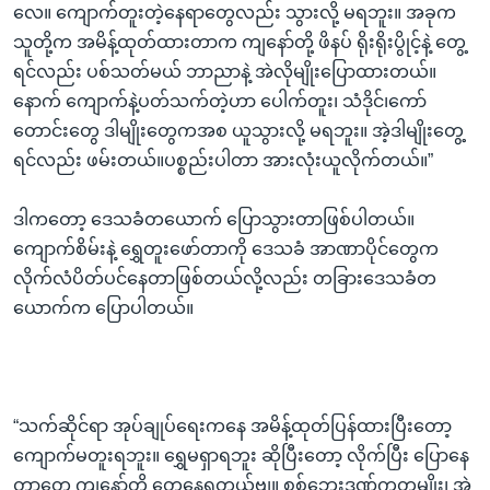
လေ။ ကျောက်တူးတဲ့နေရာတွေလည်း သွားလို့ မရဘူး။ အခုက
သူတို့က အမိန့်ထုတ်ထားတာက ကျနော်တို့ ဖိနပ် ရိုးရိုးပွိုင့်နဲ့ တွေ့
ရင်လည်း ပစ်သတ်မယ် ဘာညာနဲ့ အဲလိုမျိုးပြောထားတယ်။
နောက် ကျောက်နဲ့ပတ်သက်တဲ့ဟာ ပေါက်တူး၊ သံဒိုင်၊ကော်
တောင်းတွေ ဒါမျိုးတွေကအစ ယူသွားလို့ မရဘူး။ အဲ့ဒါမျိုးတွေ့
ရင်လည်း ဖမ်းတယ်။ပစ္စည်းပါတာ အားလုံးယူလိုက်တယ်။”
ဒါကတော့ ဒေသခံတယောက် ပြောသွားတာဖြစ်ပါတယ်။
ကျောက်စိမ်းနဲ့ ရွှေတူးဖော်တာကို ဒေသခံ အာဏာပိုင်တွေက
လိုက်လံပိတ်ပင်နေတာဖြစ်တယ်လို့လည်း တခြားဒေသခံတ
ယောက်က ပြောပါတယ်။
“သက်ဆိုင်ရာ အုပ်ချုပ်ရေးကနေ အမိန့်ထုတ်ပြန်ထားပြီးတော့
ကျောက်မတူးရဘူး။ ရွှေမရှာရဘူး ဆိုပြီးတော့ လိုက်ပြီး ပြောနေ
တာတွေ ကျနော်တို့ တွေ့နေရတယ်ဗျ။ စစ်ဘေးဒဏ်ကတမျိုး၊ အဲ့