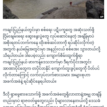
အ
သုတပဒေသာ အင်္ဂလိပ်စာ
ညွန်း
Learning English
စာမျက်နှာ
သို့
ဗွီအိုအေ လူမှုကွန်ယက်များ
ကျော်
ကချင်ပြည်နယ်တွင်းမှာ စစ်ရေး ပဋိပက္ခတွေ အဆုံးသတ်ဖို့
ကြည့်
ငြိမ်းချမ်းရေး ဆွေးနွေးပွဲတွေ လုပ်ဆောင်နေတဲ့ အချိန်မှာပဲ
ရန်
အစိုးရတပ်ဘက်ကနေ ထိုးစစ်ဆင်တာကို ရပ်ဆိုင်းလိုက်တဲ့
ဘာသာစကားများ
ရှာဖွေ
အတွက် နယ်မြေအတွင်းမှာ အနည်းငယ် စစ်အေး သွားတယ်လို့
ရန်
သိရပါတယ်။ ဒါပေမဲ့လည်း ကျောက်စိမ်းထွက်ရှိရာ
နေရာ
ကချင်ပြည်နယ် ဖားကန့်ဒေသဘက်မှာ ဒီရက်ပိုင်းအတွင်း
သို့
အာဏာပိုင်တွေက တပိုင်တနိုင် ကျောက်တူးခွင့်တွေကို ပိတ်ပင်
ကျော်
လိုက်တာကြောင့် လက်လုပ်လက်စားသမား အများစုဟာ
ရန်
အခက်အခဲနဲ့ ရင်ဆိုင်နေရပါတယ်။
ဒီလို ရှာဖွေစားသောက်ဖို့ အခက်အခဲတွေရှိလာတာနဲ့အမျှ တချိန်
တည်းမှာပဲ ရာဇဝတ်မှုတွေလည်း ပိုများလာနေတယ်လို့ ဒေသခံ