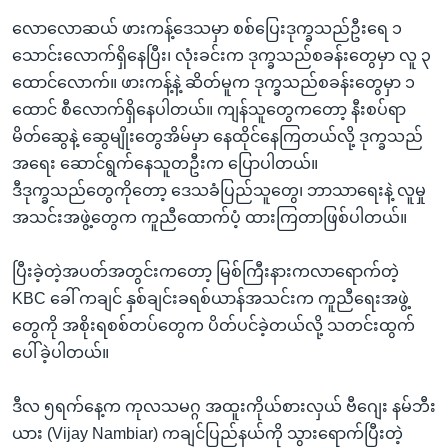
လောလောဆယ် ဖားကန့်ဒေသမှာ စစ်ပြေးဒုက္ခသည်ဦးရေ ၁
သောင်းလောက်ရှိနေပြီး၊ လုံးခင်းက ဒုက္ခသည်စခန်းတွေမှာ လူ ၃
ထောင်လောက်။ ဖားကန့်နဲ့ ဆိတ်မူက ဒုက္ခသည်စခန်းတွေမှာ ၁
ထောင် စီလောက်ရှိနေပါတယ်။ ကျန်သူတွေကတော့ နီးစပ်ရာ
မိတ်ဆွေနဲ့ ဆွေမျိုးတွေအိမ်မှာ နေထိုင်နေကြတယ်လို့ ဒုက္ခသည်
အရေး ဆောင်ရွက်နေသူတဦးက ပြောပါတယ်။
ဒီဒုက္ခသည်တွေကိုတော့ ဒေသခံပြည်သူတွေ၊ ဘာသာရေးနဲ့ လူမှု
အသင်းအဖွဲ့တွေက ကူညီထောက်ပံ့ ထားကြတာဖြစ်ပါတယ်။
ပြီးခဲ့တဲ့အပတ်အတွင်းကတော့ မြစ်ကြီးနားကလာရောက်တဲ့
KBC ခေါ် ကချင် နှစ်ချင်းခရစ်ယာန်အသင်းက ကူညီရေးအဖွဲ့
တွေကို အစိုးရစစ်တပ်တွေက ပိတ်ပင်ခဲ့တယ်လို့ သတင်းထွက်
ပေါ်ခဲ့ပါတယ်။
ဒီလ ၅ရက်နေ့က ကုလသမဂ္ဂ အထူးကိုယ်စားလှယ် ဗီဂျေး နမ်ဘီး
ယား (Vijay Nambiar) ကချင်ပြည်နယ်ကို သွားရောက်ပြီးတဲ့