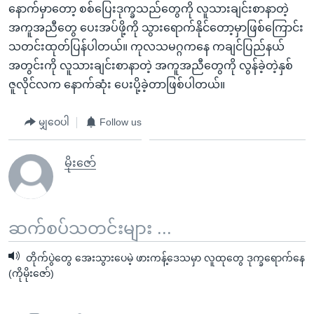
နောက်မှာတော့ စစ်ပြေးဒုက္ခသည်တွေကို လူသားချင်းစာနာတဲ့
အကူအညီတွေ ပေးအပ်ဖို့ကို သွားရောက်နိုင်တော့မှာဖြစ်ကြောင်း
သတင်းထုတ်ပြန်ပါတယ်။ ကုလသမဂ္ဂကနေ ကချင်ပြည်နယ်
အတွင်းကို လူသားချင်းစာနာတဲ့ အကူအညီတွေကို လွန်ခဲ့တဲ့နှစ်
ဇူလိုင်လက နောက်ဆုံး ပေးပို့ခဲ့တာဖြစ်ပါတယ်။
မျှဝေပါ
Follow us
မိုးဇော်
ဆက်စပ်သတင်းများ ...
တိုက်ပွဲတွေ အေးသွားပေမဲ့ ဖားကန့်ဒေသမှာ လူထုတွေ ဒုက္ခရောက်နေ
(ကိုမိုးဇော်)