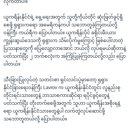
လိုက်တာပါ။
ယူကရိန်းနိုင်ငံရဲ့ ရှေ့ရေးအတွက် သူတို့ကိုယ်တိုင် ဆုံးဖြတ်ခွင့်ရှိ
စေဖို့ ရုရှားကရော အမေရိကန်ကပါ သဘောတူခဲ့ကြတယ်လို့
ဝန်ကြီး ကယ်ရီက ပြောပါတယ်။ ယူကရိန်းပိုင် ခရိုင်းမီးယား
ကျွန်းဆွယ်ဒေသကို ရုရှားက သိမ်းပိုက်မှုကြောင့် ဖြစ်ပေါ်လာတဲ့
ပြဿနာတွေကို ပြေလျော့လာအောင် ဘယ်လို လုပ်ရမယ်ဆိုတာနဲ့
ပတ်သက်ပြီး ၂ ဘက်စလုံးက အကြံပြုခဲ့ကြတယ်လို့လည်း ပြော
ပါတယ်။
သီးခြားပြုလုပ်တဲ့ သတင်းစာ ရှင်းလင်းပွဲမှာတော့ ရုရှား
နိုင်ငံခြားရေးဝန်ကြီး Lavrov က ယူကရိန်းနိုင်ငံတွင်း လူနည်းစု
တိုင်းရင်းသားတွေနဲ့ ဘာသာစကားဆိုင်ရာ ရပိုင်ခွင့်တွေနဲ့
ပတ်သက်ပြီး တိုးတက်စေဖို့အတွက် သူဟာ ယူကရိန်းအစိုးရနဲ့
ရော ယူကရိန်းနိုင်ငံသားတွေနဲ့ပါ လက်တွဲလုပ်ဆောင်ဖို့
သဘောတူတယ်လို့ ပြောပါတယ်။