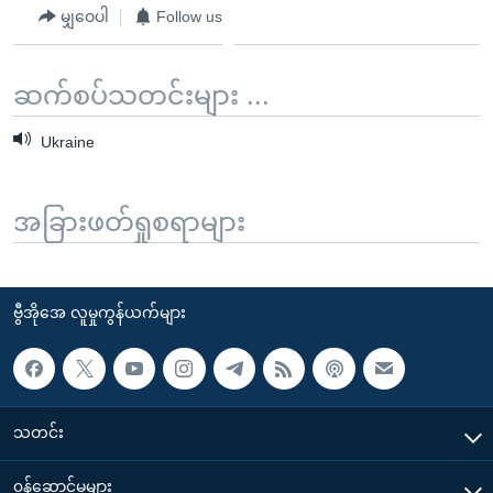
မျှဝေပါ
Follow us
ဆက်စပ်သတင်းများ ...
Ukraine
အခြားဖတ်ရှုစရာများ
ဗွီအိုအေ လူမှုကွန်ယက်များ
သတင်း
၀န်ဆောင်မှုများ