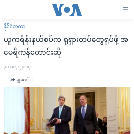
သုံး
ရ
လွယ်ကူ
နိုင်ငံတကာ
မူလစာမျက်နှာ
စေ
ယူကရိန်းနယ်စပ်က ရုရှားတပ်တွေရုပ်ဖို့ အ
မြန်မာ
သည့်
မေရိကန်တောင်းဆို
ကမ္ဘာ့သတင်းများ
Link
ဗွီဒီယို
နိုင်ငံတကာ
၃၁ မတ္၊ ၂၀၁၄
များ
သတင်းလွတ်လပ်ခွင့်
အမေရိကန်
ပင်မ
မျှဝေပါ
ရပ်ဝန်းတခု လမ်းတခု အလွန်
တရုတ်
အကြောင်းအရာ
သို့
အင်္ဂလိပ်စာလေ့လာမယ်
အစ္စရေး-ပါလက်စတိုင်း
ကျော်
အပတ်စဉ်ကဏ္ဍများ
အမေရိကန်သုံးအီဒီယံ
ကြည့်
ရေဒီယိုနှင့်ရုပ်သံ အချက်အလက်များ
မကြေးမုံရဲ့ အင်္ဂလိပ်စာ
ရေဒီယို
ရန်
ပင်မ
ရေဒီယို/တီဗွီအစီအစဉ်
ရုပ်ရှင်ထဲက အင်္ဂလိပ်စာ
တီဗွီ