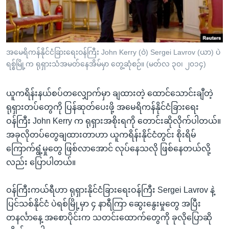
အ
သုတပဒေသာ အင်္ဂလိပ်စာ
ညွန်း
Learning English
စာမျက်နှာ
သို့
ဗွီအိုအေ လူမှုကွန်ယက်များ
အမေရိကန်နိုင်ငံခြားရေးဝန်ကြီး John Kerry (ဝဲ) Sergei Lavrov (ယာ) ပဲ
ကျော်
ရစ္စ်မြို့က ရုရှားသံအမတ်နေအိမ်မှာ တွေ့ဆုံစဉ်။ (မတ်လ ၃၀၊ ၂၀၁၄)
ကြည့်
ရန်
ယူကရိန်းနယ်စပ်တလျှောက်မှာ ချထားတဲ့ ထောင်သောင်းချီတဲ့
ဘာသာစကားများ
ရှာဖွေ
ရုရှားတပ်တွေကို ပြန်ဆုတ်ပေးဖို့ အမေရိကန်နိုင်ငံခြားရေး
ရန်
ဝန်ကြီး John Kerry က ရုရှားအစိုးရကို တောင်းဆိုလိုက်ပါတယ်။
နေရာ
အခုလိုတပ်တွေချထားတာဟာ ယူကရိန်းနိုင်ငံတွင်း စိုးရိမ်
သို့
ကြောက်ရွံ့မှုတွေ ဖြစ်လာအောင် လုပ်နေသလို ဖြစ်နေတယ်လို့
ကျော်
လည်း ပြောပါတယ်။
ရန်
ဝန်ကြီးကယ်ရီဟာ ရုရှားနိုင်ငံခြားရေးဝန်ကြီး Sergei Lavrov နဲ့
ပြင်သစ်နိုင်ငံ ပဲရစ်မြို့မှာ ၄ နာရီကြာ ဆွေးနွေးမှုတွေ အပြီး
တနင်္လာနေ့ အစောပိုင်းက သတင်းထောက်တွေကို ခုလိုပြောဆို