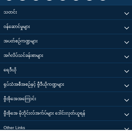
သတင်း
၀န်ဆောင်မှုများ
အပတ်စဉ်ကဏ္ဍများ
အင်္ဂလိပ်သင်ခန်းစာများ
ရေဒီယို
ရုပ်သံအစီအစဉ်နှင့် ဗွီဒီယိုကဏ္ဍများ
ဗွီအိုအေအကြောင်း
ဗွီအိုအေ မိုဘိုင်းလ်အက်ပ်များ ဒေါင်းလုတ်ယူရန်
Other Links