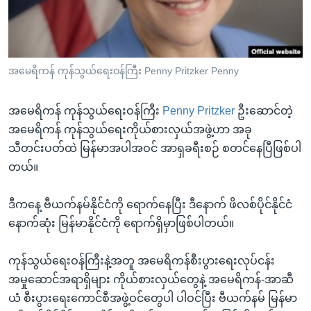
အ
သုတပဒေသာ အင်္ဂလိပ်စာ
ညွန်း
Learning English
စာမျက်နှာ
သို့
ဗွီအိုအေ လူမှုကွန်ယက်များ
အမေရိကန် ကုန်သွယ်ရေးဝန်ကြီး Penny Pritzker Penny
ကျော်
ကြည့်
အမေရိကန် ကုန်သွယ်ရေးဝန်ကြီး
Penny Pritzker
ဦးဆောင်တဲ့
ရန်
ဘာသာစကားများ
အမေရိကန် ကုန်သွယ်ရေးကိုယ်စားလှယ်အဖွဲ့ဟာ အခု
ရှာဖွေ
သီတင်းပတ်ထဲ မြန်မာအပါအဝင် အာရှခရီးစဉ် စတင်နေပြီဖြစ်ပါ
ရန်
တယ်။
နေရာ
သို့
ဒီကနေ့ ဗီယက်နမ်နိုင်ငံကို ရောက်နေပြီး ဒီနောက် ဖိလစ်ပိုင်နိုင်ငံ
ကျော်
နောက်ဆုံး မြန်မာနိုင်ငံကို ရောက်ရှိမှာဖြစ်ပါတယ်။
ရန်
ကုန်သွယ်ရေးဝန်ကြီးနဲ့အတူ အမေရိကန်စီးပွားရေးလုပ်ငန်း
အမှုဆောင်အရာရှိများ ကိုယ်စားလှယ်တွေနဲ့ အမေရိကန်-အာဆီ
ယံ စီးပွားရေးကောင်စီအဖွဲ့ဝင်တွေပါ ပါဝင်ပြီး ဗီယက်နမ် မြန်မာ