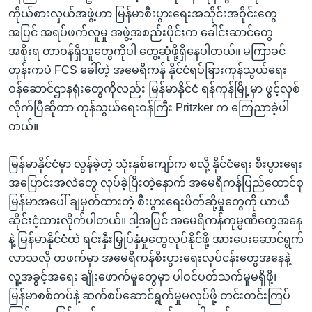
ကိုယ်စားလှယ်အဖွဲ့ဟာ မြန်မာစီးပွားရေးအသိုင်းအဝိုင်းတွေ
အပြင် အရပ်ဖက်လူမှု အဖွဲ့အစည်းပိုင်းက ခေါင်းဆာင်တွေ
အစိုးရ တာဝန်ရှိသူတွေကိုပါ တွေ့ဆုံဖို့ရှိနေပါတယ်။ မကြာခင်
တုန်းကပဲ FCS ခေါ်တဲ့ အမေရိကန် နိုင်ငံရပ်ခြားကုန်သွယ်ရေး
ဝန်ဆောင်ဌာနရုံးတွေကိုလည်း မြန်မာနိုင်ငံ ရန်ကုန်မြို့မှာ ဖွင့်လှစ်
လိုက်ပြီဆိုတာ ကုန်သွယ်ရေးဝန်ကြီး Pritzker က ကြေညာခဲ့ပါ
တယ်။
မြန်မာနိုင်ငံမှာ လွန်ခဲ့တဲ့ သုံးနှစ်ကျော်က စလို့ နိုင်ငံရေး စီးပွားရေး
အပြောင်းအလဲတွေ လုပ်ခဲ့ပြီးတဲ့နောက် အမေရိကန်ပြည်ထောင်စု
မြန်မာအပေါ် ချမှတ်ထားတဲ့ စီးပွားရေးပိတ်ဆို့မှုတွေကို ယာယီ
ဆိုင်းငံ့ထားလိုက်ပါတယ်။ ဒါ့အပြင် အမေရိကန်ကုမ္ပဏီတွေအနေ
နဲ့ မြန်မာနိုင်ငံထဲ ရင်းနှီးမြှုပ်နှံမှုတွေလုပ်နိုင်ဖို့ အားပေးဆောင်ရွက်
လာသလို တဖက်မှာ အမေရိကန်စီးပွားရေးလုပ်ငန်းတွေအနေနဲ့
လူ့အခွင့်အရေး ချိုးဖောက်မှုတွေမှာ ပါဝင်ပတ်သက်မှုမရှိဖို့၊
မြန်မာစစ်တပ်နဲ့ ဆက်စပ်ဆောင်ရွက်မှုမလုပ်ဖို့ တင်းတင်းကြပ်