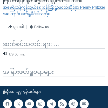
ကြပ် တားမြစ်ချက်တွေတော့ ချမှတ်ထားပါတယ်။
အမေရိကန်ကုန်သွယ်ရေးဝန်ကြီးဌာနဝဘ်ဆိုဒ်မှာ Penny Pritzker
အကြောင်း ဖတ်ရှုနိုင်ပါသည်။
မျှဝေပါ
Follow us
ဆက်စပ်သတင်းများ ...
US Burma
အခြားဖတ်ရှုစရာများ
ဗွီအိုအေ လူမှုကွန်ယက်များ