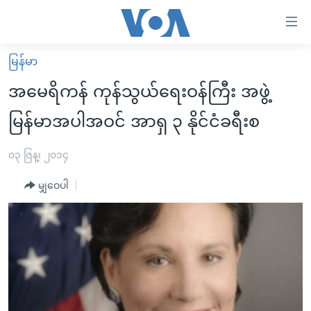
သုံး
ရ
လွယ်ကူ
မြန်မာ
မူလစာမျက်နှာ
စေ
အမေရိကန် ကုန်သွယ်ရေးဝန်ကြီး အဖွဲ့
မြန်မာ
သည့်
မြန်မာအပါအဝင် အာရှ ၃ နိုင်ငံခရီးစ
ကမ္ဘာ့သတင်းများ
Link
ဗွီဒီယို
နိုင်ငံတကာ
၀၃ ဇြန္၊ ၂၀၁၄
များ
သတင်းလွတ်လပ်ခွင့်
အမေရိကန်
ပင်မ
မျှဝေပါ
ရပ်ဝန်းတခု လမ်းတခု အလွန်
တရုတ်
အကြောင်းအရာ
သို့
အင်္ဂလိပ်စာလေ့လာမယ်
အစ္စရေး-ပါလက်စတိုင်း
ကျော်
အပတ်စဉ်ကဏ္ဍများ
အမေရိကန်သုံးအီဒီယံ
ကြည့်
ရေဒီယိုနှင့်ရုပ်သံ အချက်အလက်များ
မကြေးမုံရဲ့ အင်္ဂလိပ်စာ
ရေဒီယို
ရန်
ပင်မ
ရေဒီယို/တီဗွီအစီအစဉ်
ရုပ်ရှင်ထဲက အင်္ဂလိပ်စာ
တီဗွီ