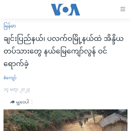
သုံး
ရ
လွယ်ကူ
မြန်မာ
မူလစာမျက်နှာ
စေ
ချင်းပြည်နယ်၊ ပလက်ဝမြို့နယ်ထဲ အိန္ဒိယ
မြန်မာ
သည့်
တပ်သားတွေ နယ်မြေကျော်လွန် ဝင်
ကမ္ဘာ့သတင်းများ
Link
ရောက်ခဲ့
ဗွီဒီယို
နိုင်ငံတကာ
များ
သတင်းလွတ်လပ်ခွင့်
အမေရိကန်
ပင်မ
စံကျော်
ရပ်ဝန်းတခု လမ်းတခု အလွန်
တရုတ်
အကြောင်းအရာ
၁၄ မတ္၊ ၂၀၂၃
သို့
အင်္ဂလိပ်စာလေ့လာမယ်
အစ္စရေး-ပါလက်စတိုင်း
ကျော်
မျှဝေပါ
အပတ်စဉ်ကဏ္ဍများ
အမေရိကန်သုံးအီဒီယံ
ကြည့်
ရေဒီယိုနှင့်ရုပ်သံ အချက်အလက်များ
မကြေးမုံရဲ့ အင်္ဂလိပ်စာ
ရေဒီယို
ရန်
ပင်မ
ရေဒီယို/တီဗွီအစီအစဉ်
ရုပ်ရှင်ထဲက အင်္ဂလိပ်စာ
တီဗွီ