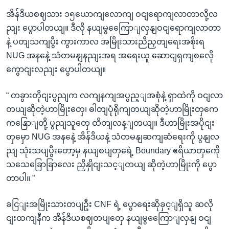
အိန်ဒိယစဈသား ၁၅ယောကျလောကျ ဝငျရောကျလာတာလို့လ
ညျး ပွောပါတယျ။ ဒီလို နယျမွကြေောျလှနျဝငျရောကျလာတာ
နဲ့ ပတျသကျပွီး ကွားကာလ အမြိုးသားညီညှတျရေးအစိုးရ
NUG အနနေဲ့ သံတမနျနညျးအရ အရေးယူ ဆောငျရှကျစလေို
ကွောငျးလညျး ပွောပါတယျ။
“ တခွားတိုငျးပွညျက လကျနကျအပွည့ျအစုံနဲ့ ရှာထဲကို ဝငျလာ
တယျဆိုတဲ့ဟာမြိုးတှေ၊ ဓါတျပုံရိုကျတယျဆိုတဲ့ဟာမြိုးတှကေ
ကနြောျတို့ ပွညျသူတှေ ထိတျလန့ျတယျ။ ဒီဟာမြိုးအပိုငျး
တှမှော NUG အနနေဲ့ အိန်ဒိယနဲ့ သံတမနျဆကျဆံရေးကို ပွနျလ
ညျ သုံးသပျပွီးတော့မှ နယျစပျတှရေဲ့ Boundary ဧရိယာတှကေို
သသေခြောခြာလေး ညှိနှိုငျးသင့ျတယျ ဆိုတဲ့ဟာမြိုးကို ပွော
တာပါ။ ”
ခငြျးအမြိုးသားတပျဦး CNF ရဲ့ ပွောရေးဆိုခှင့ျရှိသူ ဆလို
ငျးထကျနီက အိန်ဒိယစဈတပျတှေ နယျမွကြေောျလှနျ ဝငျ