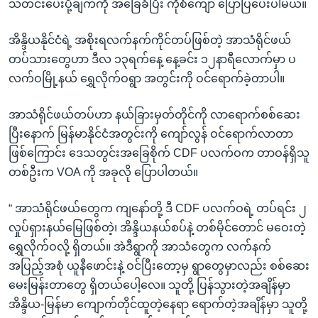
သတင်းပေးပို့ချက်ကို အခြေခံပြီး ကိုစံကျော် ပြောပြပေးပါမယ်။
အိန္ဒိယနိုင်ငံရဲ့ အစိုးရလက်နက်ကိုင်တပ်ဖြစ်တဲ့ အာသံရိုင်ဖယ်
တပ်သားတွေဟာ ဒီလ ၁၃ရက်နေ့ နေ့ခင်း ၁၂နာရီလောက်မှာ ပ
လက်ဝမြို့နယ် ရွှေလိုက်ဝရွာ အတွင်းကို ဝင်ရောက်ခဲ့တာပါ။
အာသံရိုင်ဖယ်တပ်ဟာ နယ်ခြားမှတ်တိုင်ကို လာရောက်စစ်ဆေး
ပြီးနောက် မြန်မာနိုင်ငံအတွင်းကို ကျော်လွန် ဝင်ရောက်လာတာ
ဖြစ်ကြောင်း ဒေသတွင်းအခြေစိုက် CDF ပလက်ဝက တာဝန်ရှိသူ
တစ်ဦးက VOA ကို အခုလို ပြောပါတယ်။
“ အာသံရိုင်ဖယ်တွေက ကျနော်တို့ ဒီ CDF ပလက်ဝရဲ့ တပ်ရင်း ၂
လှုပ်ရှားနယ်မြေဖြစ်တဲ့၊ အိန္ဒိယနယ်စပ်နဲ့ တစ်မိုင်တောင် မဝေးတဲ့
ရွှေလိုက်ဝလို့ ရှိတယ်။ အဲဒီရွာကို အာသံတွေက လက်နက်
အပြည့်အစုံ ယူနီဖောင်းနဲ့ ဝင်ပြီးတော့မှ ရွာတွေမှာလည်း စစ်ဆေး
မေးမြန်းတာတွေ ရှိတယ်ပေါ့လေ။ သူတို့ ပြန်သွားတဲ့အချိန်မှာ
အိန္ဒိယ-မြန်မာ ကျောက်တိုင်ထူတဲ့နေရာ ရောက်တဲ့အချိန်မှာ သူတို့