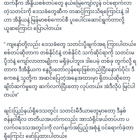
ထက်နီက အိန္ဒိယစစ်တပ်တွေ နယ်မြေကျော်လွန် ဝင်ရောက်လာ
တဲ့သတင်းကို ဒေသခံတွေဆီက တဆင့်ကြားသိရကြောင်းနဲ့ ဒါ
ဟာ အိန္ဒိယနဲ့ မြန်မာစစ်ကောင်စီ ပူးပေါင်းဆောင်ရွက်တာလို့
ယူဆကြောင်း ပြောပါတယ်။
“ ကျနော်တို့လည်း ဒေသခံတွေ သတင်းပို့ချက်အရ ကြားပါတယ်။
စစ်တပ်ဆိုတာက တစ်နိုင်ငံနဲ့ တစ်နိုင်ငံ သက်ဆိုင်ရာကို သတင်းမ
ပို့ဘဲနဲ့ ကျော်လာတာမျိုးက မရှိခဲ့ပါဘူး။ ဒါပေမဲ့ တစ်ခု တွက်လို့ ရ
တာက ဒီအိန္ဒိယက နွေဦးတော်လှန်ရေးဖြစ်တည်ပြီးနောက်ပိုင်း ဒီ
စကစနဲ့ သူတို့က အဆင်ပြေတဲ့အနေအထားမှာ ရှိတယ်ဆိုတော့
ချိတ်ဆက်မှုတွေ ဆက်လက်ပြီးတော့ လုပ်တယ်။ အဲဒီလိုပဲ မြင်ပါ
တယ်။”
ချင်းပြည်နယ်ရှိဒေသတွင်း သတင်းမီဒီယာတွေမှာတော့ ဒီနှစ်
ဇန်နဝါရီလ တတိယအပတ်ကလည်း အာသံရိုင်ဖယ်တပ်ဟာ ပ
လက်ဝဒေသအတွင်းကို လက်နက်အပြည့်အစုံနဲ့ ဝင်ရောက်ခဲ့တာ
ရှိကြောင်း ဖော်ပြထားပါတယ်။