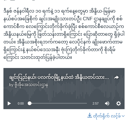
ဒီနှစ် ဇန်နဝါရီလ ၁၀ ရက်နဲ့ ၁၁ ရက်နေ့တွေမှာ အိန္ဒိယ-မြန်မာ
နယ်စပ်အခြေစိုက် ချင်းအမျိုးသားတပ်ဦး CNF ဌာနချုပ်ကို စစ်
ကောင်စီက လေကြောင်းတိုက်ခိုက်ခဲ့ပြီး စစ်ကောင်စီလေယာဉ်က
အိန္ဒိယနယ်မြေကို ဖြတ်သန်းတာရှိကြောင်း ပြောဆိုတာတွေ ရှိခဲ့ပါ
တယ်။ အိန္ဒိယအစိုးရဘက်ကတော့ လေပိုင်နက် ချိုးဖောက်တာမ
ရှိကြောင်းနဲ့ နယ်စပ်ဒေသအနီး ဗုံးကြဲတိုက်ခိုက်တာကို စိုးရိမ်
ကြောင်း သတင်းထုတ်ပြန်ခဲ့ပါတယ်။
ချင်းပြည်နယ်၊ ပလက်ဝမြို့နယ်ထဲ အိန္ဒိယတပ်သားတွေ နယ်မြေကျော်လွန် ဝင်ရောက်ခဲ့
by
ဗွီအိုအေသတင်းဌာန
No media source currently available
0:00
2:57
တိုက်ရိုက် လင့်ခ်