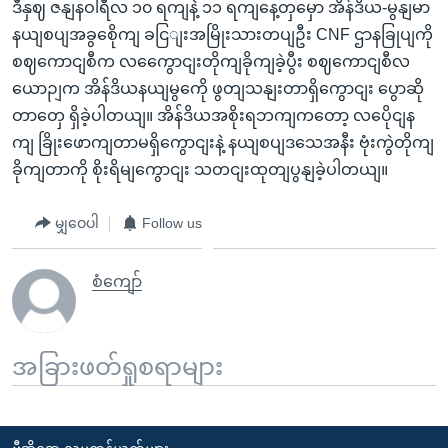
ဒီနှဈ ဇနျနဝါရီလ ၁၀ ရကျနဲ့ ၁၁ ရကျနေ့တှမှော အိန်ဒိယ-မွနျမာ
နယျစပျအခွစေိုကျ ခငြျးအမြိုးသားတပျဦး CNF ဌာနခြုပျကို
စဈကောငျစီက လကွေောငျးတိုကျခိုကျခဲ့ပွီး စဈကောငျစီလ
ယောဉျက အိန်ဒိယနယျမွကေို ဖွတျသနျးတာရှိကွောငျး ပွောဆို
တာတှေ ရှိခဲ့ပါတယျ။ အိန်ဒိယအစိုးရဘကျကတော့ လပေိုငျန
ကျ ခြိုးဖောကျတာမရှိကွောငျးနဲ့ နယျစပျဒသေအနီး ဗုံးကွဲတိုကျ
ခိုကျတာကို စိုးရိမျကွောငျး သတငျးထုတျပွနျခဲ့ပါတယျ။
မျှဝေပါ
Follow us
စံကျော်
အခြားဖတ်ရှုစရာများ