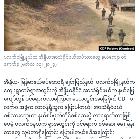
အ
သုတပဒေသာ အင်္ဂလိပ်စာ
ညွန်း
Learning English
စာမျက်နှာ
သို့
ဗွီအိုအေ လူမှုကွန်ယက်များ
ကျော်
ကြည့်
ရန်
ဘာသာစကားများ
ပလက်ဝမြို့နယ်ထဲ အိန္ဒိယအာသံရိုင်ဖယ်တပ်သားတွေ နယ်ကျော် ဝင်
ရှာဖွေ
ရောက်ခဲ့ (မတ်လ ၁၃၊ ၂၀၂၃)
ရန်
နေရာ
အိန္ဒိယ- မြန်မာနယ်စပ်ဒေသရှိ ချင်းပြည်နယ်၊ ပလက်ဝမြို့နယ်က
သို့
ကျေးရွာတစ်ရွာအတွင်းကို အိန္ဒိယနိုင်ငံ အာသံရိုင်ဖယ်က နယ်မြေ
ကျော်
ကျော်လွန် ဝင်ရောက်လာကြောင်း ဒေသတွင်းအခြေစိုက် CDF ပ
ရန်
လက်၀ အဖွဲ့က တာဝန်ရှိသူက ပြောပါတယ်။ အာသံရိုင်ဖယ်
စစ်သားတွေဟာ နယ်စပ်မှတ်တိုင်စစ်ဆေးဖို့ လာရောက်တာဖြစ်
ပေမဲ့ ပလက်ဝနယ်က ရွာအတွင်းကို ဝင်ရောက် စစ်ဆေး မေးမြန်း
တာတွေ လုပ်တာရှိကြောင်း ပြောပါတယ်။ ဒီအကြောင်း