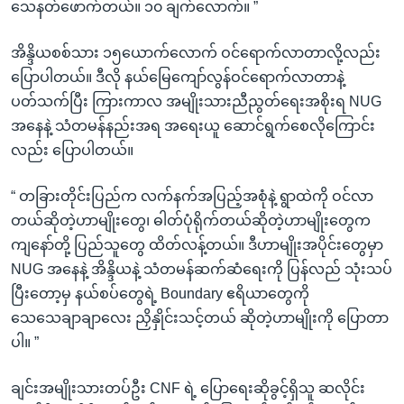
သေနတ်ဖောက်တယ်။ ၁၀ ချက်လောက်။ ”
အိန္ဒိယစစ်သား ၁၅ယောက်လောက် ဝင်ရောက်လာတာလို့လည်း
ပြောပါတယ်။ ဒီလို နယ်မြေကျော်လွန်ဝင်ရောက်လာတာနဲ့
ပတ်သက်ပြီး ကြားကာလ အမျိုးသားညီညွတ်ရေးအစိုးရ NUG
အနေနဲ့ သံတမန်နည်းအရ အရေးယူ ဆောင်ရွက်စေလိုကြောင်း
လည်း ပြောပါတယ်။
“ တခြားတိုင်းပြည်က လက်နက်အပြည့်အစုံနဲ့ ရွာထဲကို ဝင်လာ
တယ်ဆိုတဲ့ဟာမျိုးတွေ၊ ဓါတ်ပုံရိုက်တယ်ဆိုတဲ့ဟာမျိုးတွေက
ကျနော်တို့ ပြည်သူတွေ ထိတ်လန့်တယ်။ ဒီဟာမျိုးအပိုင်းတွေမှာ
NUG အနေနဲ့ အိန္ဒိယနဲ့ သံတမန်ဆက်ဆံရေးကို ပြန်လည် သုံးသပ်
ပြီးတော့မှ နယ်စပ်တွေရဲ့ Boundary ဧရိယာတွေကို
သေသေချာချာလေး ညှိနှိုင်းသင့်တယ် ဆိုတဲ့ဟာမျိုးကို ပြောတာ
ပါ။ ”
ချင်းအမျိုးသားတပ်ဦး CNF ရဲ့ ပြောရေးဆိုခွင့်ရှိသူ ဆလိုင်း