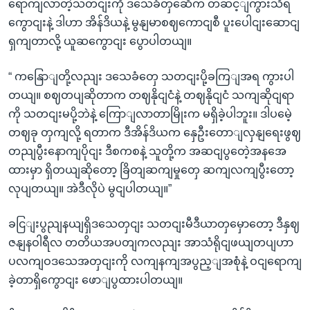
ရောကျလာတဲ့သတငျးကို ဒသေခံတှဆေီက တဆင့ျကွားသိရ
ကွောငျးနဲ့ ဒါဟာ အိန်ဒိယနဲ့ မွနျမာစဈကောငျစီ ပူးပေါငျးဆောငျ
ရှကျတာလို့ ယူဆကွောငျး ပွောပါတယျ။
“ ကနြောျတို့လညျး ဒသေခံတှေ သတငျးပို့ခကြျအရ ကွားပါ
တယျ။ စဈတပျဆိုတာက တဈနိုငျငံနဲ့ တဈနိုငျငံ သကျဆိုငျရာ
ကို သတငျးမပို့ဘဲနဲ့ ကြောျလာတာမြိုးက မရှိခဲ့ပါဘူး။ ဒါပမေဲ့
တဈခု တှကျလို့ ရတာက ဒီအိန်ဒိယက နှေဦးတောျလှနျရေးဖွဈ
တညျပွီးနောကျပိုငျး ဒီစကစနဲ့ သူတို့က အဆငျပွတေဲ့အနအေ
ထားမှာ ရှိတယျဆိုတော့ ခြိတျဆကျမှုတှေ ဆကျလကျပွီးတော့
လုပျတယျ။ အဲဒီလိုပဲ မွငျပါတယျ။”
ခငြျးပွညျနယျရှိဒသေတှငျး သတငျးမီဒီယာတှမှောတော့ ဒီနှဈ
ဇနျနဝါရီလ တတိယအပတျကလညျး အာသံရိုငျဖယျတပျဟာ
ပလကျဝဒသေအတှငျးကို လကျနကျအပွည့ျအစုံနဲ့ ဝငျရောကျ
ခဲ့တာရှိကွောငျး ဖောျပွထားပါတယျ။