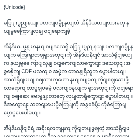
{Unicode}
ခငြျးပွညျနယျ၊ ပလကျဝမွို့နယျထဲ အိန်ဒိယတပျသားတှေ န
ယျမွကြေောျလှနျ ဝငျရောကျခဲ့
အိန်ဒိယ- မွနျမာနယျစပျဒသေရှိ ခငြျးပွညျနယျ၊ ပလကျဝမွို့န
ယျက ကြေးရှာတဈရှာအတှငျးကို အိန်ဒိယနိုငျငံ အာသံရိုငျဖယျ
က နယျမွကြေောျလှနျ ဝငျရောကျလာကွောငျး ဒသေတှငျးအ
ခွစေိုကျ CDF ပလကျ၀ အဖှဲ့က တာဝနျရှိသူက ပွောပါတယျ။
အာသံရိုငျဖယျ စဈသားတှဟော နယျစပျမှတျတိုငျစဈဆေးဖို့
လာရောကျတာဖွဈပမေဲ့ ပလကျဝနယျက ရှာအတှငျးကို ဝငျရော
ကျ စဈဆေး မေးမွနျးတာတှေ လုပျတာရှိကွောငျး ပွောပါတယျ။
ဒီအကွောငျး သတငျးပေးပို့ခကြျကို အခွခေံပွီး ကိုစံကြောျ
ပွောပွပေးပါမယျ။
အိန်ဒိယနိုငျငံရဲ့ အစိုးရလကျနကျကိုငျတပျဖွဈတဲ့ အာသံရိုငျဖ
ယျတပျသားတှဟော ဒီလ ၁၃ရကျနေ့ နေ့ခငျး ၁၂နာရီလောကျ