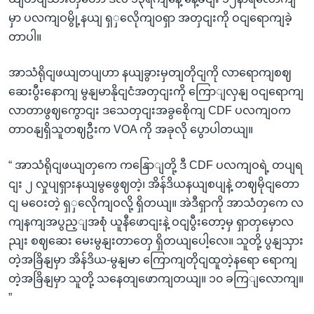
မှာ ပလကျဝမွို့နယျ ရှှလေိုကျဝရှာ အတှငျးကို ဝငျရောကျခဲ့
တာပါ။
အာသံရိုငျဖယျတပျဟာ နယျခွားမှတျတိုငျကို လာရောကျစဈ
ဆေးပွီးနောကျ မွနျမာနိုငျငံအတှငျးကို ကြောျလှနျ ဝငျရောကျ
လာတာဖွဈကွောငျး ဒသေတှငျးအခွစေိုကျ CDF ပလကျဝက
တာဝနျရှိသူတဈဦးက VOA ကို အခုလို ပွောပါတယျ။
“ အာသံရိုငျဖယျတှကေ ကနြောျတို့ ဒီ CDF ပလကျဝရဲ့ တပျရ
ငျး ၂ လှုပျရှားနယျမွဖွေဈတဲ့၊ အိန်ဒိယနယျစပျနဲ့ တဈမိုငျတော
ငျ မဝေးတဲ့ ရှှလေိုကျဝလို့ ရှိတယျ။ အဲဒီရှာကို အာသံတှကေ လ
ကျနကျအပွည့ျအစုံ ယူနီဖောငျးနဲ့ ဝငျပွီးတော့မှ ရှာတှမှောလ
ညျး စဈဆေး မေးမွနျးတာတှေ ရှိတယျပေါ့လေ။ သူတို့ ပွနျသှား
တဲ့အခြိနျမှာ အိန်ဒိယ-မွနျမာ ကြောကျတိုငျထူတဲ့နရော ရောကျ
တဲ့အခြိနျမှာ သူတို့ သနေတျဖောကျတယျ။ ၁၀ ခကြျလောကျ။
”