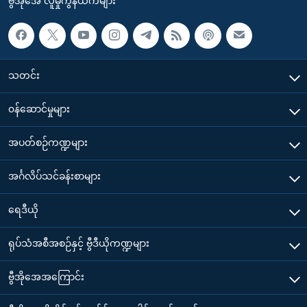
ဗွီအိုအေ လူမှုကွန်ယက်များ
သတင်း
၀န်ဆောင်မှုများ
အပတ်စဉ်ကဏ္ဍများ
အင်္ဂလိပ်သင်ခန်းစာများ
ရေဒီယို
ရုပ်သံအစီအစဉ်နှင့် ဗွီဒီယိုကဏ္ဍများ
ဗွီအိုအေအကြောင်း