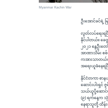
Myanmar Kachin War
ဦးအောင်ခင်ရဲ့ မ
လွတ်လပ်ရေးရပြီ
နိုင်ပါတယ်။ ခေ
၂၀၂၁ နွေဦးတော်
အာဏာသိမ်း စစ်က
ကအားသာတယ်၊ 
အရေးယူခံနေရပြီ
နိုင်ငံတကာ စာ
ဆောင်းပါးရှင် ဇ
သယ်ယူပို့ဆောင်
(၉) ရက်နေ့က သု
နေရာသူတို့ ထိန်း