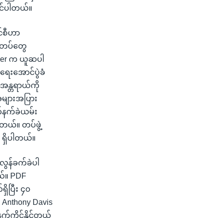
ုင်ပါတယ်။
င်စီဟာ
းတပ်တွေ
Meyer က ယူဆပါ
်ရေးအောင်ပွဲခံ
 အန္တရာယ်ကို
 အများအပြား
က်နက်ခဲယမ်း
ါတယ်။ တပ်ဖွဲ့
 ရှိပါတယ်။
အလွန်ခက်ခဲပါ
ယ်။ PDF
ှိပြီး ၄၀
။ Anthony Davis
က်ကိုင်နိုင်တယ်