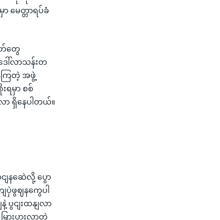
ှာ မေတ္တာရပ်ခံ
နတ်တွေ
 ဒေါ်လာသန်းတ
ြတဲ့ အဖွဲ့
းရမှာ စစ်
အလာ ရှိနေပါတယ်။
နဆေဲလို့ ပွော
ျပှဲဖွဈနကွေပါ
ဲ့ ပွငျးထနျလာ
ြားပွားလာတဲ့