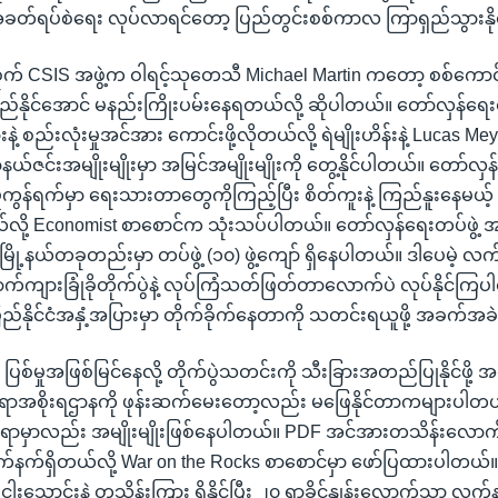
ခတ်ရပ်စဲရေး လုပ်လာရင်တော့ ပြည်တွင်းစစ်ကာလ ကြာရှည်သွားနိ
ိုက် CSIS အဖွဲ့က ဝါရင့်သုတေသီ Michael Martin ကတော့ စစ်ကော
ိုင်အောင် မနည်းကြိုးပမ်းနေရတယ်လို့ ဆိုပါတယ်။ တော်လှန်ရေ
 စည်းလုံးမှုအင်အား ကောင်းဖို့လိုတယ်လို့ ရဲမျိုးဟိန်းနဲ့ Lucas 
ယ်ဇင်းအမျိုးမျိုးမှာ အမြင်အမျိုးမျိုးကို တွေ့နိုင်ပါတယ်။ တော်လှန
ှုကွန်ရက်မှာ ရေးသားတာတွေကိုကြည့်ပြီး စိတ်ကူးနဲ့ ကြည်နူးနေမယ့်
တယ်လို့ Economist စာစောင်က သုံးသပ်ပါတယ်။ တော်လှန်ရေးတပ်ဖွဲ့
 မြို့နယ်တခုတည်းမှာ တပ်ဖွဲ့ (၁၀) ဖွဲ့ကျော် ရှိနေပါတယ်။ ဒါပေမဲ့ လ
ောက်ကျားခြုံခိုတိုက်ပွဲနဲ့ လုပ်ကြံသတ်ဖြတ်တာလောက်ပဲ လုပ်နိုင်ကြပ
ည်နိုင်ငံအနှံ့အပြားမှာ တိုက်ခိုက်နေတာကို သတင်းရယူဖို့ အခက်အခဲ
စ်မှုအဖြစ်မြင်နေလို့ တိုက်ပွဲသတင်းကို သီးခြားအတည်ပြုနိုင်ဖို့ 
ရာအစိုးရဌာနကို ဖုန်းဆက်မေးတော့လည်း မဖြေနိုင်တာကများပါတ
်းရာမှာလည်း အမျိုးမျိုးဖြစ်နေပါတယ်။ PDF အင်အားတသိန်းလောက်ရ
ာ လက်နက်ရှိတယ်လို့ War on the Rocks စာစောင်မှာ ဖော်ပြထားပါတယ်
သောင်းနဲ့ တသိန်းကြား ရှိနိုင်ပြီး ၂၀ ရာခိုင်နှုန်းလောက်သာ လက်န