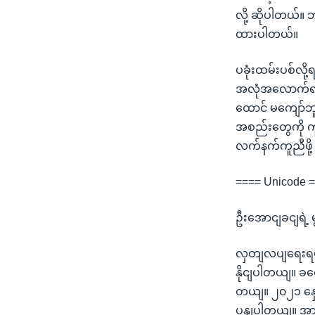
လို့ ဆိုပါတယ်။ 
ထားပါတယ်။
ပခုံးထမ်းပစ်လို
အလုံအလောက်ရရင်
ထောင် မကျော်ဘူး
အစည်းတွေကို ကူ
လက်နက်ကူညီဖို့
==== Unicode 
ဦးအောငျခငျရဲ့
လှတျလပျရေးရပွ
နိုငျပါတယျ။ ခ
တယျ။ ၂၀၂၁ နှေ
ပွနျပါတယျ။ အာ