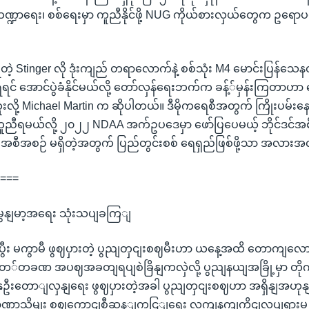
ဘဏ္ဍာရေး၊ စစ်ရေးမှာ ကူညီနိုင်ဖို့ NUG ကိုယ်စားလှယ်တွေက ဥရောပမ
့ရတဲ့ Stinger လို ဒုံးကျည် တရာလောက်နဲ့ စစ်သုံး M4 မောင်းပြန်သေ
 အောင်ပွဲခံနိုင်မယ်လို့ တော်လှန်ရေးဘက်က ခန့််မှန်းကြတာဟာ
လို့ Michael Martin က ဆိုပါတယ်။ ဒီမိုကရေစီအတွက် ကြိုးပမ်းနေက
ညီရမယ်လို့ ၂၀၂၂ NDAA အက်ဥပဒေမှာ ဖော်ပြပေမယ့် ဘိုင်ဒင်အစို
 အစီအစဉ် မရှိတဲ့အတွက် ပြည်တွင်းစစ် ရေရှည်ဖြစ်ဖို့သာ အလား
====
 မွနျမာ့အရေး သုံးသပျခကြျ
ီး မကွာမီ ဖွဈပှားတဲ့ ပွညျတှငျးစဈမီးဟာ ယနေ့အထိ တောကျလောငျ
တေ်တခဏ အပဈအခတျရပျစဲခြိနျကလှဲလို့ ပွညျနယျအခြို့မှာ တိုက
ဦးတောျလှနျရေး ဖွဈပှားတဲ့အခါ ပွညျတှငျးစဈဟာ အရှိနျအဟုနျန
ဏာသိမျး စဈကောငျစီဆန့ျကငြျရေး လကျနကျကိုငျလှုပျရှားမှု မ