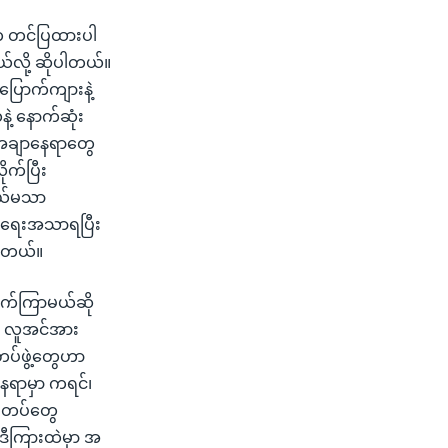
 က တင်ပြထားပါ
်လို့ ဆိုပါတယ်။
ောက်ကျားနဲ့
့ နောက်ဆုံး
်အချာနေရာတွေ
ုက်ပြီး
ုယ်မသာ
န်ရေးအသာရပြီး
ပါတယ်။
ာက်ကြာမယ်ဆို
ှာ လူအင်အား
တပ်ဖွဲ့တွေဟာ
နေရာမှာ ကရင်၊
F တပ်တွေ
ဒီကြားထဲမှာ အ