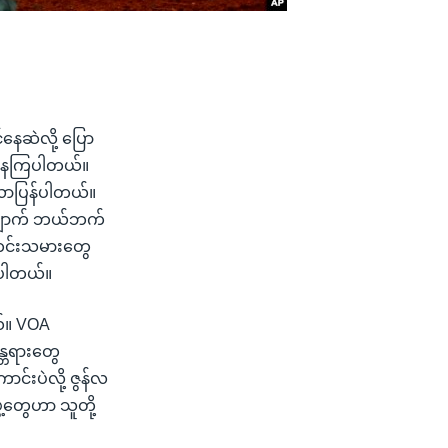
နေဆဲလို့ ပြော
စ်နေကြပါတယ်။
်လာပြန်ပါတယ်။
လျှောက် ဘယ်ဘက်
င်းသမားတွေ
ြပါတယ်။
ယ်။ VOA
န္တရားတွေ
်းပဲလို့ ဇွန်လ
တွေဟာ သူတို့
။