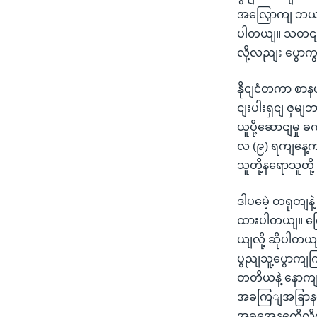
အလြှောကျ ဘ
ပါတယျ။ သတငျးသ
လို့လညျး ပွော
နိုငျငံတကာ စာ
ငျးပါးရှငျ ဇှမ
ယူပို့ဆောငျမှ
လ (၉) ရကျနေ့
သူတို့နရောသူတို့
ဒါပမေဲ့ တရုတျန
ထားပါတယျ။ ကြ
ယျလို့ ဆိုပါ
ပွညျသူ့ပွောကျ
တတိယနဲ့ နောကျ
အခကြျအခြာနရော
အခွအေနကေိုလို