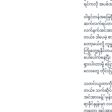
ရင်ကလို အပစ်အ
ဝါရှင်တန်အခြေစ
ဆက်လက်ရပ်တည်န
လက်နက်အင်အားနဲ့
တယ်။ ဒါပေမဲ့ စာန
တော့မယ်လို့ လူမ
ကြုံတွေ့ရနိုင်
ပေါ်ပေါက်နေပြီး
ရှားပါးတာမို့ ပြ
လေးတွေ တိုင်းပြ
သတင်းယူတာကို ပြ
တယ်။ သက်ဆိုင်
အင်အားခန့််မှန
ရာခိုင်နှုန်းမှ
ကတော့ အင်အားငါး