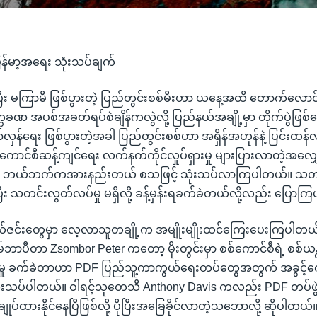
ြန်မာ့အရေး သုံးသပ်ချက်
း မကြာမီ ဖြစ်ပွားတဲ့ ပြည်တွင်းစစ်မီးဟာ ယနေ့အထိ တောက်လောင်
တ္တခဏ အပစ်အခတ်ရပ်စဲချိန်ကလွဲလို့ ပြည်နယ်အချို့မှာ တိုက်ပွဲဖြ
လှန်ရေး ဖြစ်ပွားတဲ့အခါ ပြည်တွင်းစစ်ဟာ အရှိန်အဟုန်နဲ့ ပြင်းထန
ောင်စီဆန့်ကျင်ရေး လက်နက်ကိုင်လှုပ်ရှားမှု များပြားလာတဲ့အ
ဘယ်ဘက်ကအားနည်းတယ် စသဖြင့် သုံးသပ်လာကြပါတယ်။ သတ
း သတင်းလွတ်လပ်မှု မရှိလို့ ခန့်မှန်းရခက်ခဲတယ်လို့လည်း ပြောက
နယ်ဇင်းတွေမှာ လေ့လာသူတချို့က အမျိုးမျိုးထင်ကြေးပေးကြပါတ
ွမ်ဘာပီတာ Zsombor Peter ကတော့ မိုးတွင်းမှာ စစ်ကောင်စီရဲ့ စစ်ယ
မှု ခက်ခဲတာဟာ PDF ပြည်သူ့ကာကွယ်ရေးတပ်တွေအတွက် အခွင့်ကောင
ံးသပ်ပါတယ်။ ဝါရင့်သုတေသီ Anthony Davis ကလည်း PDF တပ်ဖွဲ့
ချုပ်ထားနိုင်နေပြီဖြစ်လို့ ပိုပြီးအခြေခိုင်လာတဲ့သဘောလို့ ဆိုပါတယ်