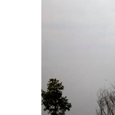
သုတပဒေသာ အင်္ဂလိပ်စာ
အ
ညွန်း
စာမျက်နှာ
သို့
ကျော်
ကြည့်
ရန်
ရှာဖွေ
ရန်
နေရာ
သို့
ကျော်
ရန်