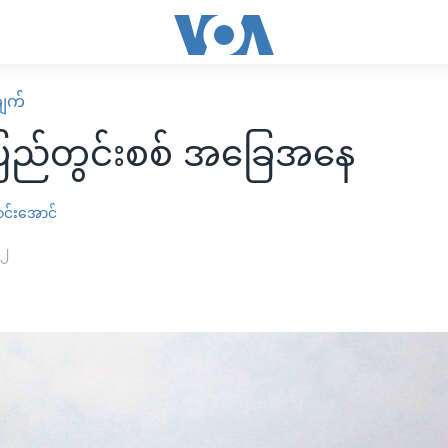
ျက်
့ပြည်တွင်းစစ် အခြေအနေ
င်းအောင်
၂၂