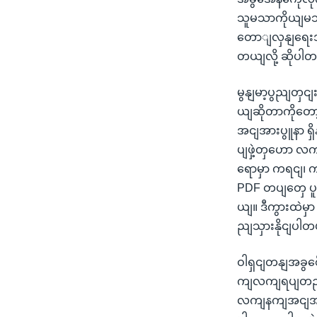
သူမသာကိုယျမ
တောျလှနျရေးအသ
တယျလို့ ဆိုပါ
မွနျမာ့ပွညျတ
ယျဆိုတာကိုတော
အငျအားပွူနာ ရ
ပျဖှဲ့တှဟော လက
ရောမှာ ကရငျ၊ 
PDF တပျတှေ ပ
ယျ။ ဒီကွားထဲ
ညျသှားနိုငျပါ
ဝါရှငျတနျအခွစ
ကျလကျရပျတညျန
လကျနကျအငျအားနဲ