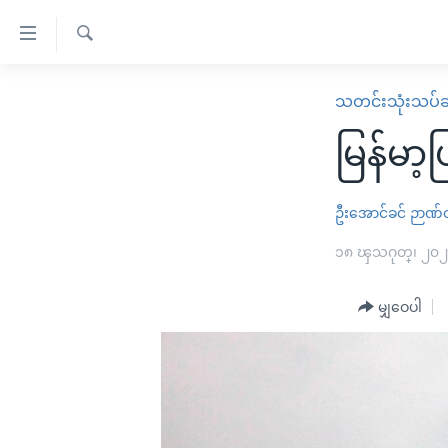
သုံး
ရ
ရှာဖွေ
လွယ်ကူ
မူလစာမျက်နှာ
သတင်းသုံးသပ်ခ
ရ
စေ
မြန်မာ
လာ
မြန်မာ
သည့်
ဒ်
ကမ္ဘာ့သတင်းများ
Link
ဗွီဒီယို
နိုင်ငံတကာ
ဦးအောင်ခင်
ဉာဏ်ဝ
များ
သတင်းလွတ်လပ်ခွင့်
အမေရိကန်
၁၈ ၾသဂုတ္၊ ၂၀
ပင်မ
ရပ်ဝန်းတခု လမ်းတခု အလွန်
တရုတ်
အကြောင်းအရာ
အင်္ဂလိပ်စာလေ့လာမယ်
မျှဝေပါ
အစ္စရေး-ပါလက်စတိုင်း
သို့
အပတ်စဉ်ကဏ္ဍများ
အမေရိကန်သုံးအီဒီယံ
ကျော်
ကြည့်
ရေဒီယိုနှင့်ရုပ်သံ အချက်အလက်များ
မကြေးမုံရဲ့ အင်္ဂလိပ်စာ
ရေဒီယို
ရန်
ရေဒီယို/တီဗွီအစီအစဉ်
ရုပ်ရှင်ထဲက အင်္ဂလိပ်စာ
တီဗွီ
ပင်မ