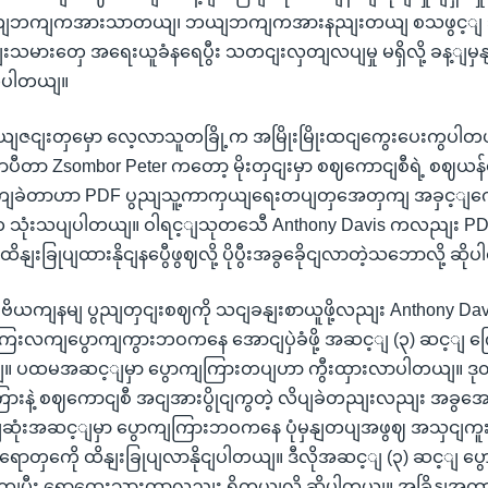
ယျဘကျကအားသာတယျ၊ ဘယျဘကျကအားနညျးတယျ စသဖွင့ျ သ
မားတှေ အရေးယူခံနရေပွီး သတငျးလှတျလပျမှု မရှိလို့ ခန့ျမ
ကွပါတယျ။
နယျဇငျးတှမှော လေ့လာသူတခြို့က အမြိုးမြိုးထငျကွေးပေးကွပါ
ျဘာပီတာ Zsombor Peter ကတော့ မိုးတှငျးမှာ စဈကောငျစီရဲ့ စဈ
ု ခကျခဲတာဟာ PDF ပွညျသူ့ကာကှယျရေးတပျတှအေတှကျ အခှင့ျကောငျ
က သုံးသပျပါတယျ။ ဝါရင့ျသုတသေီ Anthony Davis ကလညျး PDF
 ထိနျးခြုပျထားနိုငျနပွေီဖွဈလို့ ပိုပွီးအခွခေိုငျလာတဲ့သဘောလို့ ဆိ
ဲ့ ဗိယကျနမျ ပွညျတှငျးစဈကို သငျခနျးစာယူဖို့လညျး Anthony Da
ေးလကျပွောကျကွားဘဝကနေ အောငျပှဲခံဖို့ အဆင့ျ (၃) ဆင့ျ 
တယျ။ ပထမအဆင့ျမှာ ပွောကျကြားတပျဟာ ကွီးထှားလာပါတယျ။
ကြားနဲ့ စဈကောငျစီ အငျအားပွိုငျကွတဲ့ လိပျခဲတညျးလညျး အခွ
ဆုံးအဆင့ျမှာ ပွောကျကြားဘဝကနေ ပုံမှနျတပျအဖွဈ အသှငျကူးပွေ
တှကေို ထိနျးခြုပျလာနိုငျပါတယျ။ ဒီလိုအဆင့ျ (၃) ဆင့ျ ပွော
ကျပွီး ရောထှေးသှားတာလညျး ရှိတယျလို့ ဆိုပါတယျ။ အခြိနျအကွ