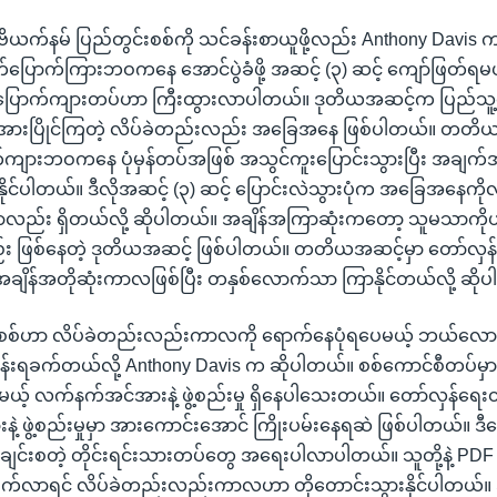
့ ဗိယက်နမ် ပြည်တွင်းစစ်ကို သင်ခန်းစာယူဖို့လည်း Anthony Davis
ောက်ကြားဘဝကနေ အောင်ပွဲခံဖို့ အဆင့် (၃) ဆင့် ကျော်ဖြတ်ရမယ
ြောက်ကျားတပ်ဟာ ကြီးထွားလာပါတယ်။ ဒုတိယအဆင့်က ပြည်သူ့ပြ
အားပြိုင်ကြတဲ့ လိပ်ခဲတည်းလည်း အခြေအနေ ဖြစ်ပါတယ်။ တတိယနဲ
က်ကျားဘဝကနေ ပုံမှန်တပ်အဖြစ် အသွင်ကူးပြောင်းသွားပြီး အချက
ာနိုင်ပါတယ်။ ဒီလိုအဆင့် (၃) ဆင့် ပြောင်းလဲသွားပုံက အခြေအနေကိုလိ
လည်း ရှိတယ်လို့ ဆိုပါတယ်။ အချိန်အကြာဆုံးကတော့ သူမသာကိ
း ဖြစ်နေတဲ့ ဒုတိယအဆင့် ဖြစ်ပါတယ်။ တတိယအဆင့်မှာ တော်လှ
့ အချိန်အတိုဆုံးကာလဖြစ်ပြီး တနှစ်လောက်သာ ကြာနိုင်တယ်လို့ ဆို
င်းစစ်ဟာ လိပ်ခဲတည်းလည်းကာလကို ရောက်နေပုံရပေမယ့် ဘယ်လေ
မှန်းရခက်တယ်လို့ Anthony Davis က ဆိုပါတယ်။ စစ်ကောင်စီတပ်မ
ယ့် လက်နက်အင်အားနဲ့ ဖွဲ့စည်းမှု ရှိနေပါသေးတယ်။ တော်လှန်ရေး
 ဖွဲ့စည်းမှုမှာ အားကောင်းအောင် ကြိုးပမ်းနေရဆဲ ဖြစ်ပါတယ်။ ဒီ
 ချင်းစတဲ့ တိုင်းရင်းသားတပ်တွေ အရေးပါလာပါတယ်။ သူတို့နဲ့ PD
်ရွက်လာရင် လိပ်ခဲတည်းလည်းကာလဟာ တိုတောင်းသွားနိုင်ပါတယ်။ 