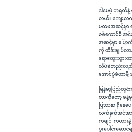
ဒါပေမဲ့ တရုတ်နဲ
တယ်။ ကျေးလက်ပြ
ပထမအဆင့်မှာ ပ
စစ်ကောင်စီ အင်
အဆင့်မှာ ပြော
ကို ထိန်းချုပ်လ
ရောထွေးသွားတာ
လိပ်ခဲတည်းလည်
အောင်ပွဲခံတာမို
မြန်မာ့ပြည်တွ
တာကိုတော့ ခန့်
ပြဿနာ ရှိနေပေမ
လက်နက်အင်အားနဲ့
ကချင်၊ ကယားနဲ့
ပူးပေါင်းဆောင