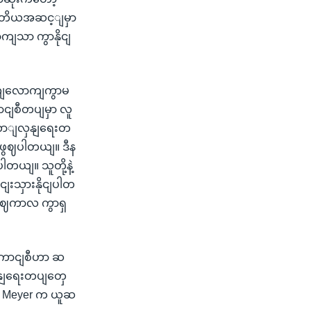
တတိယအဆင့ျမှာ
ကျသာ ကွာနိုငျ
ယျလောကျကွာမ
ငျစီတပျမှာ လူ
 တောျလှနျရေးတ
ဲ ဖွဈပါတယျ။ ဒီန
ယျ။ သူတို့နဲ့
းသှားနိုငျပါတ
စဈကာလ ကွာရှ
ဈကောငျစီဟာ ဆ
နျရေးတပျတှေ
cas Meyer က ယူဆ