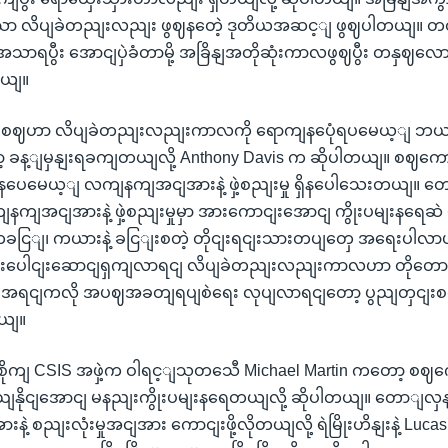
သာ လိပျခဲတညျးလညျး ဖွဈနတေဲ့ ဒုတိယအဆင့ျ ဖွဈပါတယျ။ 
ာရပွီး အောငျပှဲခံတာမို့ အခြိနျအတိုဆုံးကာလဖွဈပွီး တနှဈလော
တယျ။
ှငျးစဈဟာ လိပျခဲတညျးလညျးကာလကို ရောကျနပေုံရပမေယ့ျ ဘ
့ ခန့ျမှနျးရခကျတယျလို့ Anthony Davis က ဆိုပါတယျ။ စဈကော
ှိနပေမေယ့ျ လကျနကျအငျအားနဲ့ ဖှဲ့စညျးမှု ရှိနပေါသေးတယျ။
ျနကျအငျအားနဲ့ ဖှဲ့စညျးမှုမှာ အားကောငျးအောငျ ကွိုးပမျးနရေဆ
ကခငြျ၊ ကယားနဲ့ ခငြျးစတဲ့ တိုငျးရငျးသားတပျတှေ အရေးပါလာပါတ
ူးပေါငျးဆောငျရှကျလာရငျ လိပျခဲတညျးလညျးကာလဟာ တိုတောငျ
မှာ အရငျကလို အပဈအခတျရပျစဲရေး လုပျလာရငျတော့ ပွညျတှငျး
တယျ။
ေိုကျ CSIS အဖှဲ့က ဝါရင့ျသုတသေီ Michael Martin ကတော့ စ
ိုငျအောငျ မနညျးကွိုးပမျးနရေတယျလို့ ဆိုပါတယျ။ တောျလှ
့ စညျးလုံးမှုအငျအား ကောငျးဖို့လိုတယျလို့ ရဲမြိုးဟိနျးနဲ့ Lu