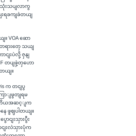
ုံးသပျလာကွ
ှနျးရခကျခဲတယျ
တယျ။ VOA ဆော
ယန်တရားတှေ သယျ
းပဲလို့ ဇှနျ
 တပျဖှဲ့တှဟော
ုပါတယျ။
vis က တငျပွ
ကြောျဖွတျရမ
 ဒုတိယအဆင့ျက
အေနေ ဖွဈပါတယျ။
ာငျးသှားပွီး
ငျးလဲသှားပုံက
ာဆုံးကတော့