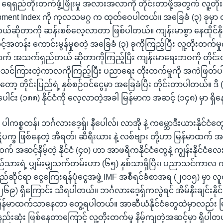
့ ရေရှည်တိုးတက်ဖွံ့ဖြိုးမှု အလားအလာကို တိုင်းတာဖို့အတွက် လူ့တို
ent Index ကို ကုလသမဂ္ဂ က ထုတ်ဝေပါတယ်။ အခြေခံ (၃) ခုမှာ တ
ဆိုတာကို ဆန်းစစ်လေ့လာတာ ဖြစ်ပါတယ်။ ကျန်းမာစွာ နေထိုင်နိုင်မ
အဆင့်အတန်း ကောင်းမွန်မှုစတဲ့ အခြေခံ (၃) ခုကိုကြည့်ပြီး လူ့တိုးတက်မှု
 အသက်ရှည်တယ် ဆိုတာကိုကြည့်ပြီး ကျန်းမာရေးဘဝကို တိုင်
င်ကြားတဲ့ကာလကိုကြည့်ပြီး ပညာရေး တိုးတက်မှုကို အကဲဖြတ်ပါ
ာ့ တိုင်းပြည်ရဲ့ နှစ်စဉ်ဝင်ငွေမှာ အခြေခံပြီး တိုင်းတာပါတယ်။ ဒီ (
ငံပေါင်း (၁၈၈) နိုင်ငံကို လေ့လာတဲ့အခါ မြန်မာက အဆင့် (၁၄၈) မှာ ရှ
ါကစ္စတန်၊ ဘင်္ဂလားဒေ့ရှ်၊ နီပေါလ်၊ လာအို နဲ့ ကမ္ဘောဒီးယားနိုင်ငံတ
ပက္ခ ဖြစ်နေတဲ့ အီရတ်၊ ဆီရီးယား နဲ့ လစ်ဗျား တို့ဟာ မြန်မာထက်
် အဆင့်နိမ့်တဲ့ နိုင်ငံ (၄၀) ဟာ အာဖရိကနိုင်ငံတွေနဲ့ ကျွန်းနိုင်ငံလ
်သားရဲ့ ပျှမ်းမျှသက်တမ်းဟာ (၆၅) နှစ်သာရှိပြီး၊ ပညာသင်ကာလ က 
ိုင်ရာ ငွေကြေးရန်ပုံငွေအဖွဲ့ IMF အစီရင်ခံစာအရ (၂၀၁၅) မှာ လူ
၂၆၉) ရှိကြောင်း သိရပါတယ်။ ဘင်္ဂလားဒေ့ရှ်ကလွဲရင် အိမ်နီးချင်းနိုင
မြန်မာထက်သာနေတာ တွေ့ရပါတယ်။ အာဆီယံနိုင်ငံတွေထဲမှာလည်း မြန
းဆုံး ဖြစ်နေတာကြောင့် လူ့တိုးတက်မှု နိမ့်ကျတဲ့အဆင့်မှာ ရှိပါတ