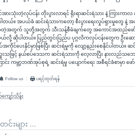
ားသုံးတဲ့လုပ်ငန်း တိုးပွားလာရင် ရိုးရာဆင်းရဲသား နဲ့ ကြားကာ
်ပါတယ်။ အပယ်ခံ ဆင်းရဲသားကတော့ စီးပွားရေးလှုပ်ရှားမှုတွေ နဲ
်တဲ့အတွက် သူတို့အတွက် သီးသန့်စီမံချက်တွေ အကောင်အထည်ဖော်နိ
ယ်လို့ ဆိုပါတယ်။ ပြည်တွင်းပြည်ပ ပုဂ္ဂလိကလုပ်ငန်းတွေက ဦးဆောင်
ကိုင်ပေးနိုင်မှာဖြစ်ပြီး ဆင်းရဲမှုကို လျော့နည်းစေနိုင်ပါတယ်။ ဆင
းသဖြင့် နယ်စပ်ဒေသက ဆင်းရဲသားကို လေ့လာပြီး နားလည်သဘေ
ကြောင်း ကမ္ဘာ့ဘဏ်အုပ်စုရဲ့ ဆင်းရဲမှု ပပျောက်ရေး အစီရင်ခံစာမှာ 
Follow us
ပရင့်ထုတ်ရန်
်ကျော်သိန်း
်းများ ...