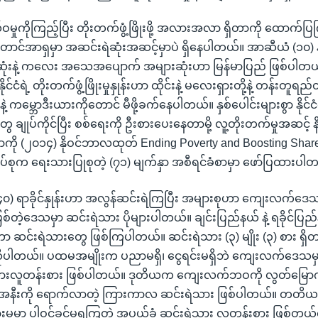
ှုကိုကြည့်ပြီး တိုးတက်ဖွံ့ဖြိုးဖို့ အလားအလာ ရှိတာကို ထောက်ပြ
င်အာရှမှာ အဆင်းရဲဆုံးအဆင့်မှာပဲ ရှိနေပါတယ်။ အာဆီယံ (၁၀) နို
ံးနဲ့ ကလေး အသေအပျောက် အများဆုံးဟာ မြန်မာပြည် ဖြစ်ပါတယ်
်ငံရဲ့ တိုးတက်ဖွံ့ဖြိုးမှုနှုန်းဟာ ထိုင်းနဲ့ မလေးရှားတို့နဲ့ တန်းတူရည်
့ ကမ္ဘောဒီးယားကိုတောင် မီဖို့ခက်နေပါတယ်။ နှစ်ပေါင်းများစွာ နိုင်ငံ
်တွေ ချုပ်ကိုင်ပြီး စစ်ရေးကို ဦးစားပေးနေတာမို့ လူ့တိုးတက်မှုအဆင့် နိ
ကို (၂၀၁၄) နိုဝင်ဘာလထုတ် Ending Poverty and Boosting Shared
ပ်စုက ရေးသားပြုစုတဲ့ (၇၁) မျက်နှာ အစီရင်ခံစာမှာ ဖော်ပြထားပါ
(၄၀) ရာခိုင်နှုန်းဟာ အလွန်ဆင်းရဲကြပြီး အများစုဟာ ကျေးလက်ဒေသ
စ်တဲ့ဒေသမှာ ဆင်းရဲသား ပိုများပါတယ်။ ချင်းပြည်နယ် နဲ့ ရခိုင်ပြ
်းဟာ ဆင်းရဲသားတွေ ဖြစ်ကြပါတယ်။ ဆင်းရဲသား (၃) မျိုး (၃) စား ရှိတယ
ပါတယ်။ ပထမအမျိုးက ပညာမရှိ၊ ငွေရင်းမရှိဘဲ ကျေးလက်ဒေသမှာ စ
ဲသားလူတန်းစား ဖြစ်ပါတယ်။ ဒုတိယက ကျေးလက်ဘဝကို လွတ်မြော
မြို့အနီးကို ရောက်လာတဲ့ ကြားကာလ ဆင်းရဲသား ဖြစ်ပါတယ်။ တတ
ရှားမှုမှာ ပါဝင်ခွင့်မရကြတဲ့ အပယ်ခံ ဆင်းရဲသား လူတန်းစား ဖြစ်တယ်