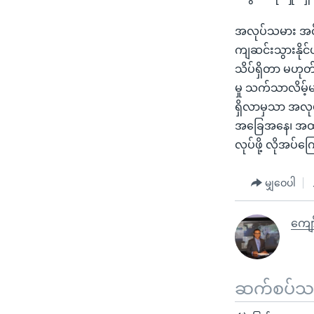
အလုပ်သမား အင်အ
ကျဆင်းသွားနိုင
သိပ်ရှိတာ မဟုတ
မှု သက်သာလိမ့်မ
ရှိလာမှသာ အလုပ်အ
အခြေအနေ၊ အထူ
လုပ်ဖို့ လိုအပ်
မျှဝေပါ
ကျော
ဆက်စပ်သတင