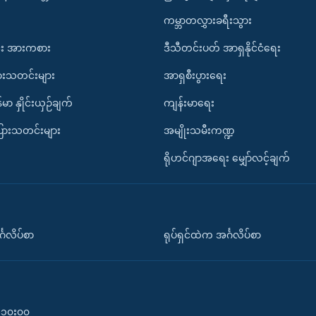
ကမ္ဘာတလွှားခရီးသွား
း အားကစား
ဒီသီတင်းပတ် အာရှနိုင်ငံရေး
ားသတင်းများ
အာရှစီးပွားရေး
်မာ နှိုင်းယှဉ်ချက်
ကျန်းမာရေး
ပြားသတင်းများ
အမျိုးသမီးကဏ္ဍ
ရိုဟင်ဂျာအရေး မျှော်လင့်ချက်
်္ဂလိပ်စာ
ရုပ်ရှင်ထဲက အင်္ဂလိပ်စာ
၀-၁၀း၀၀