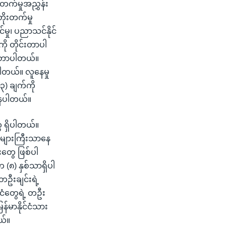
းတက်မှုအညွှန်း
ိုးတက်မှု
ှု၊ ပညာသင်နိုင်
ကို တိုင်းတာပါ
းတာပါတယ်။
တယ်။ လူနေမှု
၃) ချက်ကို
ိနေပါတယ်။
ွေ ရှိပါတယ်။
 အများကြီးသာနေ
ေးတွေ ဖြစ်ပါ
(၈) နှစ်သာရှိပါ
တဦးချင်းရဲ့
်ငံတွေရဲ့ တဦး
်မာနိုင်ငံသား
ယ်။