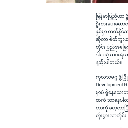
မြန်မာပြည်ဟာ ဖွံ့ဖ
ဦးစားပေးဆောင်ရ
နှစ်မှာ တတ်နိုင်
ဆိုတာ စိတ်ကူးယဉ
တိုင်းပြည်အခြ
ဒါပေမဲ့ ဆင်းရဲ
နည်းပါတယ်။
ကုလသမဂ္ဂ ဖွံ့ဖ
Development Re
မှာပဲ ရှိနေသေးတ
ထက် သာနေပါတယ်
တာကို လေ့လာပြီ
တိုးပွားလာတိုင