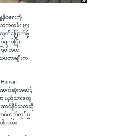
ျနိုင်ရေးကို
တသက်တမ်း (၅)
 လွတ်မြောက်ဖို့
က်ချက်ပြီး
်ကြပါတယ်။
းသပ်တာမျိုးက
စာ Human
အောက်ဆုံးအဆင့်
ြန်မာပြည်သားတွေ
ာင်နိုင်သလဲဆို
တင်ထုတ်လုပ်မှု
င်ပါတယ်။