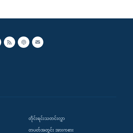
တိုင်းရင်းသတင်းလွှာ
တပတ်အတွင်း အားကစား