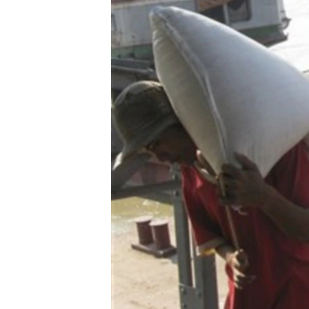
သုတပဒေသာ အင်္ဂလိပ်စာ
အ
ညွန်း
စာမျက်နှာ
သို့
ကျော်
ကြည့်
ရန်
ရှာဖွေ
ရန်
နေရာ
သို့
ကျော်
ရန်