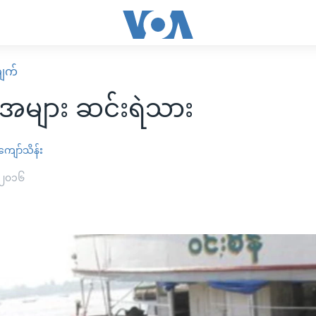
ျက်
အများ ဆင်းရဲသား
ကျော်သိန်း
 ၂၀၁၆