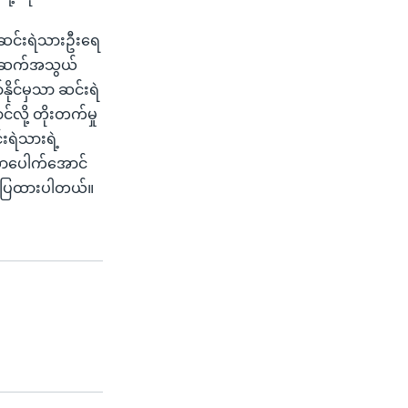
လ ဆင်းရဲသားဦးရေ
့ အဆက်အသွယ်
ုင်မှသာ ဆင်းရဲ
လို့ တိုးတက်မှု
်းရဲသားရဲ့
ာပေါက်အောင်
ဖော်ပြထားပါတယ်။