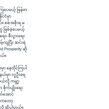
ကြပေမယ့် မြန်မာ
င်ငံမှာ
။ စစ်အစိုးရ မ
တူ ဖြစ်ခဲ့ပေမယ့်
ရေး၊ စီးပွားရေး
မ့်ကျပြီး ဆင်းရဲ
 Prosperity ဆို
တယ်။
မှာ နေထိုင်ကြပါ
ည်နယ်မှာ လူဦးရေ
်လို့ ကမ္ဘာ့
ိုက်ပျိုးရေး
က်အောင်
ိယကတော့
လို့ ဆိုပါတယ်။