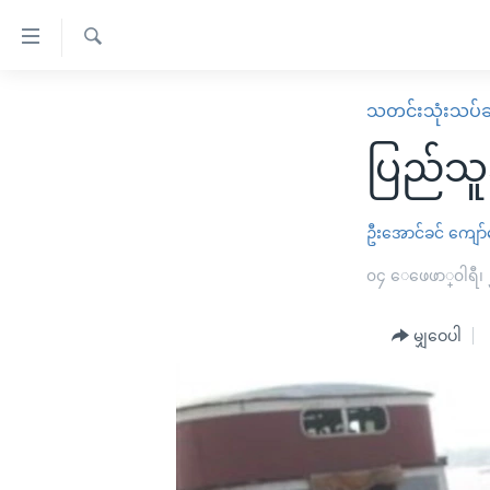
သုံး
ရ
ရှာဖွေ
လွယ်ကူ
မူလစာမျက်နှာ
သတင်းသုံးသပ်ခ
ရ
စေ
မြန်မာ
လာ
ပြည်သူ
သည့်
ဒ်
ကမ္ဘာ့သတင်းများ
Link
ဗွီဒီယို
နိုင်ငံတကာ
ဦးအောင်ခင်
ကျော်
များ
သတင်းလွတ်လပ်ခွင့်
အမေရိကန်
၀၄ ေဖေဖာ္၀ါရီ၊
ပင်မ
ရပ်ဝန်းတခု လမ်းတခု အလွန်
တရုတ်
အကြောင်းအရာ
အင်္ဂလိပ်စာလေ့လာမယ်
မျှဝေပါ
အစ္စရေး-ပါလက်စတိုင်း
သို့
အပတ်စဉ်ကဏ္ဍများ
အမေရိကန်သုံးအီဒီယံ
ကျော်
ကြည့်
ရေဒီယိုနှင့်ရုပ်သံ အချက်အလက်များ
မကြေးမုံရဲ့ အင်္ဂလိပ်စာ
ရေဒီယို
ရန်
ရေဒီယို/တီဗွီအစီအစဉ်
ရုပ်ရှင်ထဲက အင်္ဂလိပ်စာ
တီဗွီ
ပင်မ