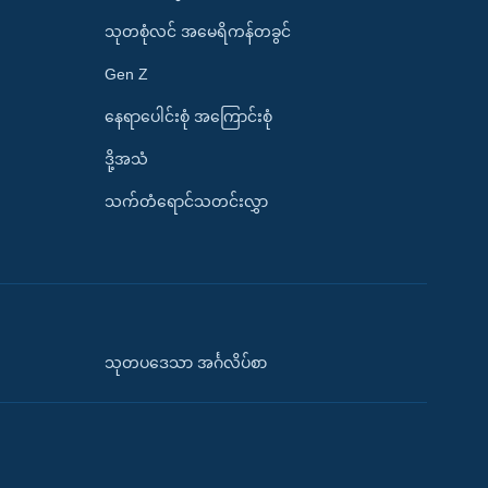
သုတစုံလင် အမေရိကန်တခွင်
Gen Z
နေရာပေါင်းစုံ အကြောင်းစုံ
ဒို့အသံ
သက်တံရောင်သတင်းလွှာ
သုတပဒေသာ အင်္ဂလိပ်စာ