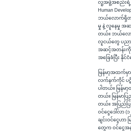
လူ့အဖွဲ့အစည်းရဲ
Human Developm
ဘယ်လောက်ရှိတယ်
မှု နဲ့ လူနေမှု 
တယ်။ ဘယ်လောက်
လူငယ်တွေ ပညာသ
အဆင့်အတန်းကိုတေ
အခြေခံပြီး နိုင်
မြန်မာ့အထက်မှာ ပ
လက်နက်ကိုင် ပဋိ
ပါတယ်။ မြန်မာ့ထက
တယ်။ မြန်မာပြည
တယ်။ အပြည်ပြည်ဆ
ဝင်ငွေဒေါ်လာ (၁
ချင်းဝင်ငွေဟာ 
တွေက ဝင်ငွေအနည်