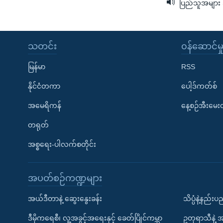
ပြည်သူအများ 
သတင်း
၀န်ဆောင်မှ
မြန်မာ
RSS
နိုင်ငံတကာ
ပေါ့ဒ်ကတ်စ်
အမေရိကန်
နေ့စဉ်အီးမေ
တရုတ်
အစ္စရေး-ပါလက်စတိုင်း
အပတ်စဉ်ကဏ္ဍများ
အယ်ဒီတာနဲ့ ဆွေးနွေးခန်း
သိပ္ပံနဲ့နည်း
ဒီမိုကရေစီ၊ လူ့အခွင့်အရေးနှင့် ခေတ်ပြိုင်ကမ္ဘာ
ဥတုရာသီနဲ့ 