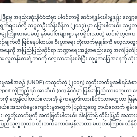
ြိုးမှု အနည်းဆုံးနိုင်ငံထဲမှာ ပါဝင်တာမို့ ဆင်းရဲနွှမ်းပါးမှုနှုန်း လျှော့ခ
ွက်ရမယ်လို့ သမ္မတဦးသိန်းစိန်က (၂၀၁၃) မှာ ပြောပါတယ်။ သမ္မ
သမျှ ကြိုးစားပေမယ့် နှစ်ပေါင်းများစွာ နက်ရှိုင်းလာတဲ့ ဆင်းရဲတွင်းက
်ချက်လို ဖြစ်နေပါတယ်။ စီးပွားရေး တိုးတက်မှုနှုန်းကို လေ့လာတွ
ေအနေကို အပြည်ပြည်ဆိုင်ရာ ဘဏ္ဍာရေးအဖွဲ့အစည်းတွေ အကဲဖြတ
သား လူတန်းစားရဲ့ဘဝကို လေ့လာဆန်းစစ်ပြီး လူမှုအခြေအနေကို သုံ
ြိုးမှုအစီအစဉ် (UNDP) ကထုတ်တဲ့ (၂၀၁၅) လူ့တိုးတက်မှုအစီရင်ခံ
port ကိုကြည့်ရင် အာဆီယံ (၁၀) နိုင်ငံမှာ မြန်မာပြည်သားတွေဟာ 
ာကို တွေ့နိုင်ပါတယ်။ လားအို နဲ့ ကမ္ဘောဒီးယားနိုင်ငံသားတွေဟာ မ
။ အသက်မွေးကျောင်းမှုအတွက် ပြည်သူတွေ ဘယ်လောက် စွမ်းဆေ
း၊ လူ့တိုးတက်မှုကို အကဲဖြတ်ပါတယ်။ ဒါကြောင့် တိုင်းပြည် အသား
်း ပြည်သူလူထုဘဝ တိုးတက်ကောင်းမွန်လာတာ မဟုတ်ကြောင်း သိနို