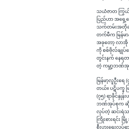
သယံဇာတ ကြွယ်ဝမ
ပြည်ဟာ အရှေ့တော
သက်တမ်းအတိုဆု
တက်မီက မြန်မာနိုင
အခုတော့ လာအို နဲ
ကို စစ်ဗိုလ်ချုပ
တွင်းနက် နေရတာ
တဲ့ ကမ္ဘာ့ဘဏ်အု
မြန်မာ့လူဦးရေ 
တယ်။ ပဋိပက္ခ ဖြ
(၇၅) ရာခိုင်နှုန
ဘဏ်အုပ်စုက ဆို
လုပ်တဲ့ ဆင်းရ
ကြိုးစားရင်း 
စီးပွားရေးလှုပ်