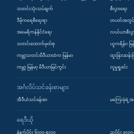
သတင်းသုံးသပ်ချက်
စီးပွားရေး
ဒီမိုကရေစီရေးရာ
တပတ်အတွင်
အမေရိကန်နိုင်ငံရေး
လယ်ယာစီးပွ
သတင်းထောက်မှတ်စု
ယူကရိန်း၊ မြန
ကမ္ဘာ့သတင်းမီဒီယာထဲက မြန်မာ
ထူးခြားဆန်း
ကမ္ဘာ့ မြန်မာ့ မီဒီယာမြင်ကွင်း
လူမှုရှုခင်း
အင်္ဂလိပ်သင်ခန်းစာများ
အီဒီယံသင်ခန်းစာ
မကြေးမုံရဲ့အင
ရေဒီယို
နံနက်ပိုင်း ၆း၀၀-ရး၀၀
ညပိုင်း ၉း၀