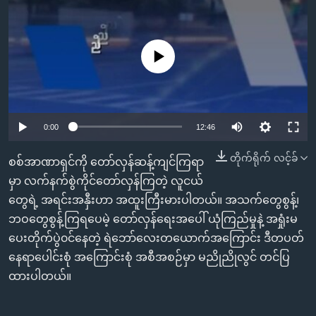
အ
သုတပဒေသာ အင်္ဂလိပ်စာ
ညွန်း
Learning English
စာမျက်နှာ
No media source currently available
သို့
ဗွီအိုအေ လူမှုကွန်ယက်များ
ကျော်
ကြည့်
ရန်
0:00
12:46
ဘာသာစကားများ
ရှာဖွေ
ရန်
တိုက်ရိုက် လင့်ခ်
စစ်အာဏာရှင်ကို တော်လှန်ဆန့်ကျင်ကြရာ
နေရာ
မှာ လက်နက်စွဲကိုင်တော်လှန်ကြတဲ့ လူငယ်
သို့
တွေရဲ့ အရင်းအနှီးဟာ အထူးကြီးမားပါတယ်။ အသက်တွေစွန့်၊
ကျော်
ဘဝတွေစွန့်ကြရပေမဲ့ တော်လှန်ရေးအပေါ် ယုံကြည်မှုနဲ့ အရှုံးမ
ရန်
ပေးတိုက်ပွဲ၀င်နေတဲ့ ရဲဘော်လေးတယောက်အကြောင်း ဒီတပတ်
နေရာပေါင်းစုံ အကြောင်းစုံ အစီအစဉ်မှာ မညိုညိုလွင် တင်ပြ
ထားပါတယ်။