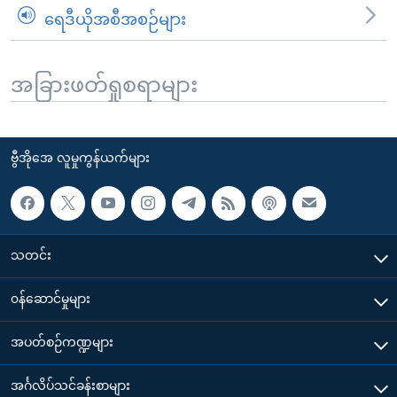
ရေဒီယိုအစီအစဉ်များ
အခြားဖတ်ရှုစရာများ
ဗွီအိုအေ လူမှုကွန်ယက်များ
သတင်း
၀န်ဆောင်မှုများ
အပတ်စဉ်ကဏ္ဍများ
အင်္ဂလိပ်သင်ခန်းစာများ