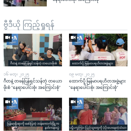
ဗွီဒီယို ကြည့်ရှုရန်
၁၆ မတ္၊ ၂၀၂၅
၀၉ မတ္၊ ၂၀၂၅
ဂီတနဲ့ တဖန်ပြန်ရှင်သန်တဲ့ တယော
ထောက်ပို့ မြန်မာပရဟိတအဖွဲ့များ
ဖိုးစံ “နေရာပေါင်းစုံ၊ အကြောင်းစုံ”
“နေရာပေါင်းစုံ၊ အကြောင်းစုံ”