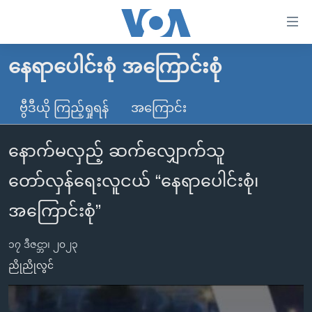
သုံး
ရ
လွယ်ကူ
နေရာပေါင်းစုံ အကြောင်းစုံ
မူလစာမျက်နှာ
စေ
မြန်မာ
ဗွီဒီယို ကြည့်ရှုရန်
အကြောင်း
သည့်
ကမ္ဘာ့သတင်းများ
Link
နောက်မလှည့် ဆက်လျှောက်သူ
ဗွီဒီယို
နိုင်ငံတကာ
များ
သတင်းလွတ်လပ်ခွင့်
အမေရိကန်
တော်လှန်ရေးလူငယ် “နေရာပေါင်းစုံ၊
ပင်မ
ရပ်ဝန်းတခု လမ်းတခု အလွန်
တရုတ်
အကြောင်းအရာ
အကြောင်းစုံ”
သို့
အင်္ဂလိပ်စာလေ့လာမယ်
အစ္စရေး-ပါလက်စတိုင်း
ကျော်
၁၇ ဒီဇင္ဘာ၊ ၂၀၂၃
အပတ်စဉ်ကဏ္ဍများ
အမေရိကန်သုံးအီဒီယံ
ကြည့်
ညိုညိုလွင်
ရေဒီယိုနှင့်ရုပ်သံ အချက်အလက်များ
မကြေးမုံရဲ့ အင်္ဂလိပ်စာ
ရေဒီယို
ရန်
ပင်မ
ရေဒီယို/တီဗွီအစီအစဉ်
ရုပ်ရှင်ထဲက အင်္ဂလိပ်စာ
တီဗွီ