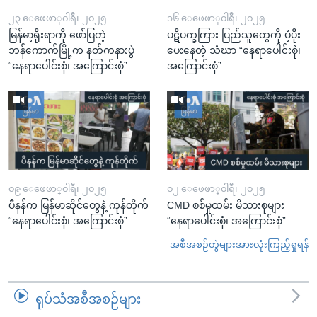
၂၃ ေဖေဖာ္၀ါရီ၊ ၂၀၂၅
၁၆ ေဖေဖာ္၀ါရီ၊ ၂၀၂၅
မြန်မာ့ရိုးရာကို ဖော်ပြတဲ့
ပဋိပက္ခကြား ပြည်သူတွေကို ပံ့ပိုး
ဘန်ကောက်မြို့က နတ်ကနားပွဲ
ပေးနေတဲ့ သံဃာ “နေရာပေါင်းစုံ၊
“နေရာပေါင်းစုံ၊ အကြောင်းစုံ”
အကြောင်းစုံ”
၀၉ ေဖေဖာ္၀ါရီ၊ ၂၀၂၅
၀၂ ေဖေဖာ္၀ါရီ၊ ၂၀၂၅
ပီနန်က မြန်မာဆိုင်တွေနဲ့ ကုန်တိုက်
CMD စစ်မှုထမ်း မိသားစုများ
“နေရာပေါင်းစုံ၊ အကြောင်းစုံ”
“နေရာပေါင်းစုံ၊ အကြောင်းစုံ”
အစီအစဉ်တွဲများအားလုံးကြည့်ရှုရန်
ရုပ်သံအစီအစဉ်များ