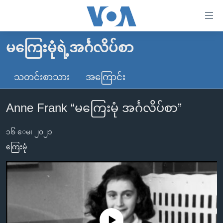
သုံး
ရ
လွယ်ကူ
မကြေးမုံရဲ့အင်္ဂလိပ်စာ
မူလစာမျက်နှာ
စေ
မြန်မာ
သတင်းစာသား
အကြောင်း
သည့်
ကမ္ဘာ့သတင်းများ
Link
Anne Frank “မကြေးမုံ အင်္ဂလိပ်စာ”
ဗွီဒီယို
နိုင်ငံတကာ
များ
သတင်းလွတ်လပ်ခွင့်
အမေရိကန်
ပင်မ
၁၆ ေမ၊ ၂၀၂၁
ရပ်ဝန်းတခု လမ်းတခု အလွန်
တရုတ်
အကြောင်းအရာ
ကြေးမုံ
သို့
အင်္ဂလိပ်စာလေ့လာမယ်
အစ္စရေး-ပါလက်စတိုင်း
ကျော်
အပတ်စဉ်ကဏ္ဍများ
အမေရိကန်သုံးအီဒီယံ
ကြည့်
ရေဒီယိုနှင့်ရုပ်သံ အချက်အလက်များ
မကြေးမုံရဲ့ အင်္ဂလိပ်စာ
ရေဒီယို
ရန်
ပင်မ
ရေဒီယို/တီဗွီအစီအစဉ်
ရုပ်ရှင်ထဲက အင်္ဂလိပ်စာ
တီဗွီ
No media source currently available