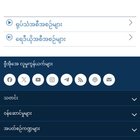
ရုပ်သံအစီအစဉ်များ
ရေဒီယိုအစီအစဉ်များ
ဗွီအိုအေ လူမှုကွန်ယက်များ
သတင်း
၀န်ဆောင်မှုများ
အပတ်စဉ်ကဏ္ဍများ