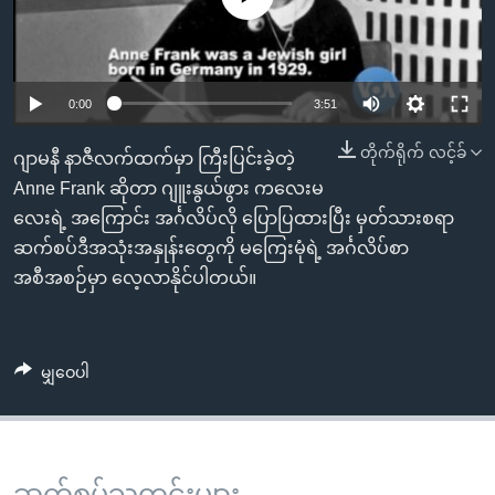
အ
သုတပဒေသာ အင်္ဂလိပ်စာ
ညွန်း
Learning English
စာမျက်နှာ
သို့
ဗွီအိုအေ လူမှုကွန်ယက်များ
0:00
3:51
ကျော်
တိုက်ရိုက် လင့်ခ်
ကြည့်
ဂျာမနီ နာဇီလက်ထက်မှာ ကြီးပြင်းခဲ့တဲ့
ရန်
Anne Frank ဆိုတာ ဂျူးနွယ်ဖွား ကလေးမ
ဘာသာစကားများ
ရှာဖွေ
လေးရဲ့ အကြောင်း အင်္ဂလိပ်လို ပြောပြထားပြီး မှတ်သားစရာ
ရန်
ဆက်စပ်ဒီအသုံးအနှုန်းတွေကို မကြေးမုံရဲ့ အင်္ဂလိပ်စာ
နေရာ
အစီအစဉ်မှာ လေ့လာနိုင်ပါတယ်။
သို့
ကျော်
ရန်
မျှဝေပါ
ဆက်စပ်သတင်းများ ...