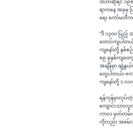
ဒါဟာဆိုရင် ၁၉၈၈
ရာကနေ အခုမှ ပြ
ရေး ကော်မတီက 
“ဒီ ၁၃၀၀ ပြည့် 
တောင်ကျပါတယ်။
ကျနော်တို့ နှစ်စ
၈၉ ခုနှစ်ကျတော့ 
အချိန်မှာ ချုံနွ
တွေပါတယ်၊ ဗကသ
ကျနော်တို့ ၁ လလ
ရန်ကုန်မှာလုပ်တ
ကျောင်းသားလူင
ကာလ မှတ်တမ်းဓာတ
ကိုလည်း အခမ်း