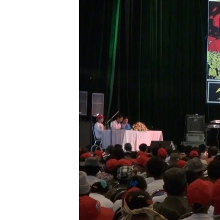
သုတပဒေသာ အင်္ဂလိပ်စာ
အ
ညွန်း
စာမျက်နှာ
သို့
ကျော်
ကြည့်
ရန်
ရှာဖွေ
ရန်
နေရာ
သို့
ကျော်
ရန်