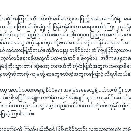
ျုပ်သမိုင်းကြောင်းကို ဖတ်တဲ့အခါမှာ ၁၃၀၀ ပြည့် အရေးတော်ပုံရဲ့ အရ
တယ်။ ပြောမယ်ဆိုလို့ရှိရင် မြန်မာနိုင်ငံမှာ အရေးတော်ပုံကြီး ၂ ခုပဲရှ
ျိုးဆိုရင် ၁၃၀၀ ပြည့်ရယ်၊ ဒီ ၈၈ ရယ်ပေါ့။ ၁၃၀၀ ပြည့်က အလုပ်သ
အလုပ်သမားတွေ စတဲ့နောက်မှာ တို့ဗမာအစည်းအရုံးက နိုင်ငံရေးအင်
ယ် အင်အားဖြည့်တယ်။ အဲ့ဒီကနေမှ တနိုင်ငံလုံး အုံကြွမှုဖြစ်သွားတယ
င် လွတ်လပ်ရေးရဖို့အတွက် ပထမအဆင့် ခြေလှမ်းပဲ။ အဲ့ဒီကနေမှတဆင့်
မ်းကြီးသွားတာ။ ဆိုတော့ တကယ်ကို တိုင်းပြည်အတွက် အရေးပါ
ြီးတပွဲဆိုတာကို ကျမတို့ စာတွေဖတ်တဲ့အတွက်ကြောင့် သိရပါတယ်။
ာ့ အလုပ်သမားရေးနဲ့ နိုင်ငံရေး အခြေအနေတွေနဲ့ ပတ်သက်ပြီး စာ
်။ ဒါ့အပြင် အမျိုးသားဒီမိုကရေစီအဖွဲ့ချုပ် နာယက ခေါင်းဆောင်တ
းတင်၊ ၈၈ ပွင့်လင်း လူ့အဖွဲ့အစည်း ခေါင်းဆောင် ကိုမင်းကိုနိုင် တ
ပြောခဲ့ကြပါတယ်။
တော်ပုံကို ကြည့်မယ်ဆိုရင် မြန်မာနိုင်ငံတွင်း လူ့အလွှာအားလုံး အဖ