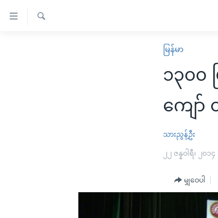
သုံး
ရ
ရှာဖွေ
လွယ်ကူ
မူလစာမျက်နှာ
မြန်မာ
ရ
စေ
မြန်မာ
လာ
၁၃၀၀ ပ
သည့်
ဒ်
ကမ္ဘာ့သတင်းများ
Link
ဗွီဒီယို
နိုင်ငံတကာ
ကျော်
များ
သတင်းလွတ်လပ်ခွင့်
အမေရိကန်
ပင်မ
ရပ်ဝန်းတခု လမ်းတခု အလွန်
တရုတ်
သားညွန့်ဦး
အကြောင်းအရာ
အင်္ဂလိပ်စာလေ့လာမယ်
အစ္စရေး-ပါလက်စတိုင်း
၂၂ ဇန္နဝါရီ၊ ၂၀၁၄
သို့
အပတ်စဉ်ကဏ္ဍများ
အမေရိကန်သုံးအီဒီယံ
ကျော်
မျှဝေပါ
ကြည့်
ရေဒီယိုနှင့်ရုပ်သံ အချက်အလက်များ
မကြေးမုံရဲ့ အင်္ဂလိပ်စာ
ရေဒီယို
ရန်
ရေဒီယို/တီဗွီအစီအစဉ်
ရုပ်ရှင်ထဲက အင်္ဂလိပ်စာ
တီဗွီ
ပင်မ