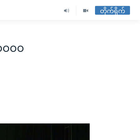
တိုက်ရိုက်
 ၁၀၀၀