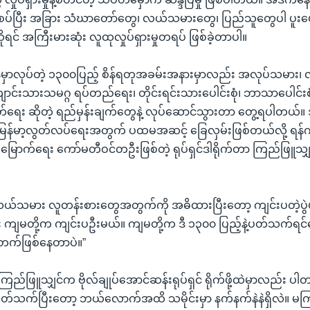
့ဆက်စပ်ပြီး အခြား သံဃာတော်တွေ၊ လယ်သမားတွေ၊ ပြည်သူတွေပါ ပူးပ
ိုရင် အကြီးမားဆုံး လူထုလှုပ်ရှားမှုတရပ် ဖြစ်ခဲ့တာပါ။
ုန်မှာလုပ်တဲ့ ၁၃၀၀ပြည့် စိန်ရတုအခမ်းအနားမှာလည်း အလုပ်သမား
ာင်းသားသမဂ္ဂ ရပ်တည်ရေး၊ တိုင်းရင်းသားပေါင်းစုံ၊ ဘာသာပေါင်းစု
ရေး ဆိုတဲ့ ရည်မှန်းချက်တွေနဲ့ လုပ်ဆောင်သွားတာ တွေ့ရပါတယ်။ 
န်မာ့လွတ်လပ်ရေးအတွက် ပထမအဆင့် ခြေလှမ်းဖြစ်တယ်လို့ ရန်ကုန
မြောက်ရေး ကော်မတီဝင်တဦးဖြစ်တဲ့ ရုပ်ရှင်ဒါရိုက်တာ ကြည်ဖြူသျှင
်သမား လူတန်းစားတွေအတွက်ကို အဓိထားပြီးတော့ ကျင်းပတဲ့ပွဲပါ
 ကျမတို့က ကျင်းပဦးမယ်။ ကျမတို့က ဒီ ၁၃၀၀ ပြည့်နဲ့ပတ်သက်ရင်တ
်တက်ဖြစ်နေတာပဲ။”
ည်ဖြူသျှင်က ဗိုလ်ချုပ်အောင်ဆန်းရုပ်ရှင် ရိုက်ဖို့ထဲမှာလည်း ပါ
 ပတ်သက်ပြီးတော့ ဘယ်လောက်အထိ သမိုင်းမှာ နက်နက်နဲနဲရှိလဲ။ မကြ