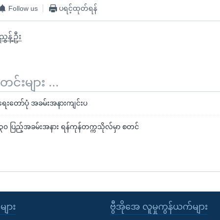
Follow us
ပရင့်ထုတ်ရန်
ွန့်ဦး
်းများ ...
ေးတော်ပုံ အခမ်းအနားကျင်းပ
 ၃၀ ပြည့်အခမ်းအနား ရန်ကုန်တက္ကသိုလ်မှာ စတင်
ုများ
ဗွီအိုအေ လူမှုကွန်ယက်များ