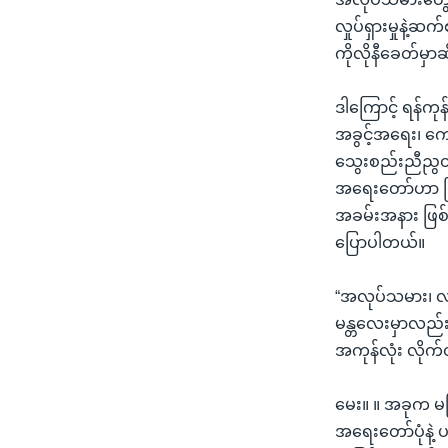
လှုပ်ရှားမှုနဲ
ကိုလိုနီခေတ်မှာဆ
ဒါကြောင့် ရန်က
အခွင့်အရေး၊ ကျေ
သွေးစည်းညီညွတ်
အရေးတော်ဟာ မြ
အခမ်းအနား ဖြစ်
ပြောပါတယ်။
“အလုပ်သမား၊ လယ
မန္တလေးမှာလည်း
အကုန်လုံး လိုက
မေး။ ။ အခုက မကြ
အရေးတော်ပုံနဲ့