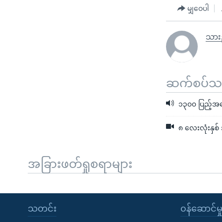
မျှဝေပါ
သားည
ဆက်စပ်သတင
၁၃၀၀ ပြည့်အရ
၈ လေးလုံးနှစ်
အခြားဖတ်ရှုစရာများ
သတင်း
၀န်ဆောင်မှ