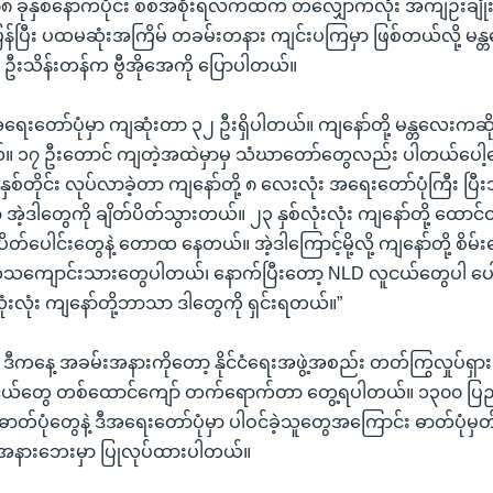
 ခုနှစ်နောက်ပိုင်း စစ်အစိုးရလက်ထက် တလျှောက်လုံး အကျဉ်းချုံးပြ
န်ပြီး ပထမဆုံးအကြိမ် တခမ်းတနား ကျင်းပကြမှာ ဖြစ်တယ်လို့ မန္
ဦးသိန်းတန်က ဗွီအိုအေကို ပြောပါတယ်။
အရေးတော်ပုံမှာ ကျဆုံးတာ ၃၂ ဦးရှိပါတယ်။ ကျနော်တို့ မန္တလေးကဆိ
 ၁၇ ဦးတောင် ကျတဲ့အထဲမှာမှ သံဃာတော်တွေလည်း ပါတယ်ပေါ့နော
ဉ်နှစ်တိုင်း လုပ်လာခဲ့တာ ကျနော်တို့ ၈ လေးလုံး အရေးတော်ပုံကြီး ပြီ
အဲ့ဒါတွေကို ချိတ်ပိတ်သွားတယ်။ ၂၃ နှစ်လုံးလုံး ကျနော်တို့ ထောင်ထဲ
ယ်ပိတ်ပေါင်းတွေနဲ့ တောထ နေတယ်။ အဲ့ဒါကြောင့်မို့လို့ ကျနော်တို့ စိမ
ကျောင်းသားတွေပါတယ်၊ နောက်ပြီးတော့ NLD လူငယ်တွေပါ ပေါင်
ုံးလုံး ကျနော်တို့ဘာသာ ဒါတွေကို ရှင်းရတယ်။”
ဲ့ ဒီကနေ့ အခမ်းအနားကိုတော့ နိုင်ငံရေးအဖွဲ့အစည်း တတ်ကြွလှုပ်ရှား
ယ်တွေ တစ်ထောင်ကျော် တက်ရောက်တာ တွေ့ရပါတယ်။ ၁၃၀၀ ပြည့
်ပုံတွေနဲ့ ဒီအရေးတော်ပုံမှာ ပါဝင်ခဲ့သူတွေအကြောင်း ဓာတ်ပုံမှတ
အနားဘေးမှာ ပြုလုပ်ထားပါတယ်။