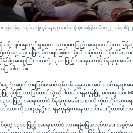
်ကုန်မှာ ကျင်းပပြုလုပ်နေစဉ် (ဓာတ်ပုံ-ဗွီအိုအေမြန်မာပိုင်း) ၂၂ ဇန်နဝါရီ
ိုလိုနီဆန့်ကျင်ရေး လှုပ်ရှားမှုကာလ ၁၃၀၀ ပြည့် အရေးတော်ပုံဟာ မြန
့ ရှေ့ပြေး ခြေလှမ်းတရပ်ဖြစ်တာမို့၊ ဒီ သမိုင်းကို ထိန်းသိမ်းထားဖ
ှိနိုင်ဖို့ အရေးကြီးတယ်လို့ ၁၃၀၀ ပြည့် အရေးတော်ပုံ စိန်ရတုအခမ်း
 ပြောပါတယ်။
ဒီနေ့ကို အမှတ်တရဖြစ်အောင် ရန်ကုန်၊ မန္တလေး အပါအဝင် နေရာအတေ
ဉ်ပြုလုပ်ကြတာ ဖြစ်တယ်လို့ ဆိုပါတယ်။ ရန်ကုန်မြို့ မင်းဓမ္မလမ်း M
 ၁၃၀၀ ပြည့် အရေးတော်ပုံ စိန်ရတုအခမ်းအနားကို ကိုယ်တိုင်သွားရ
င်းတော်သား ကိုသားညွန့်ဦးက ရန်ကုန်ရုံးကနေ သတင်းပေးပို့ထားပါတယ
 ဖြစ်ခဲ့တဲ့ ၁၃၀၀ ပြည့် အရေးတော်ပုံဟာ ရေနံမြေအလုပ်သမား အခွင
ုပ်ရှားမှုနဲ့စတင်တဲ့ သပိတ်မှောက် ဆန္ဒပြမှု ဖြစ်ပါတယ်။ အဲဒီက