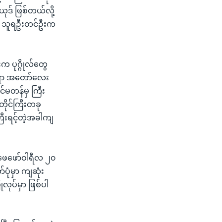
ယုဒ် ဖြစ်တယ်လို့
းသူ သူရဦးတင်ဦးက
 ပုဂ္ဂိုလ်တွေ
ရော အတော်လေး
င်မတန်မှ ကြီး
ိုင်ကြီးတခု
ီးရင့်တဲ့အခါကျ
 ဖေဖော်ဝါရီလ ၂၀
ပုံမှာ ကျဆုံး
လုပ်မှာ ဖြစ်ပါ