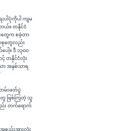
ေးပါပုံကိုပါ ကျမ
ိတယ်။ တနိုင်ငံ
မားတွေက စခဲ့တာ
အားစုတွေလည်း
်ပေါ့။ ဒီ ၁၃၀၀
 တနိုင်ငံလုံး
သော အနှစ်သာရ
”
တမ်းဖတ်ပွဲ
ွေ ဖြစ်ကြတဲ့ သူ
ို့လည်း တက်ရောက်
ွဲ့အစည်းအားလုံး