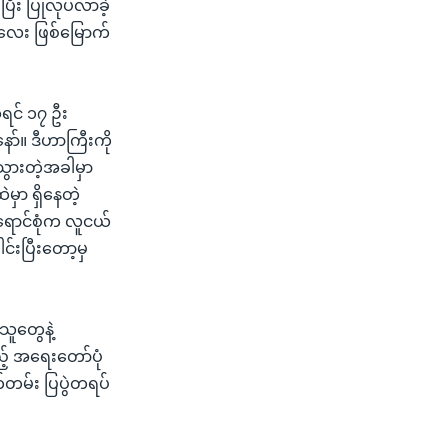
ီး ပြုလုပ်လာခဲ့
တလေး ဖြစ်မြောက်
ုရင် ၁၇ ဦး
်။ ဒီဟာကြီးကို
းသွားတဲ့အခါမှာ
မှာ ရှိနေတဲ့
်းရောင်စုံက လူငယ်
းပြီးတော့မှ
သူတွေနဲ့
် အရေးတော်ပုံ
်တမ်း ပြပွဲတရပ်