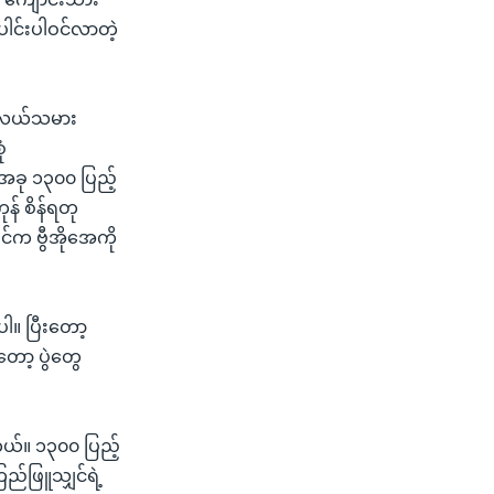
ေါင်းပါဝင်လာတဲ့
၊ လယ်သမား
ံ
အခု ၁၃၀၀ ပြည့်
် စိန်ရတု
်က ဗွီအိုအေကို
။ ပြီးတော့
ော့ ပွဲတွေ
တယ်။ ၁၃၀၀ ပြည့်
ည်ဖြူသျှင်ရဲ့