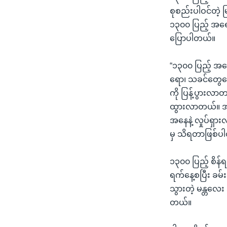
စုစည်းပါဝင်တဲ့ 
၁၃၀၀ ပြည့် အရေ
ပြောပါတယ်။
“၁၃၀၀ ပြည့် အရ
ရော၊ သခင်တွေရ
ကို ပြန့်ပွားလ
ထွားလာတယ်။ အဲ့
အနေနဲ့ လှုပ်ရှ
မှ သိရတာဖြစ်ပ
၁၃၀၀ ပြည့် စိန်
ရက်နေ့စပြီး ခမ်
သွားတဲ့ မန္တလေး
တယ်။