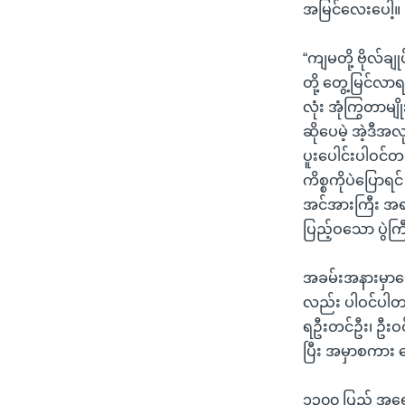
အမြင်လေးပေါ့။
“ကျမတို့ ဗိုလ်ခ
တို့ တွေ့မြင်လာရ
လုံး အုံကြွတာမ
ဆိုပေမဲ့ အဲ့ဒီ
ပူးပေါင်းပါဝင်တ
ကိစ္စကိုပဲပြောရ
အင်အားကြီး အရ
ပြည့်ဝသော ပွဲက
အခမ်းအနားမှာတေ
လည်း ပါဝင်ပါတယ
ရဦးတင်ဦး၊ ဦးဝင်
ပြီး အမှာစကား 
၁၃၀၀ ပြည့် အရေး