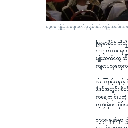
၁၃၀၀ ပြည့်အရေးတော်ပုံ နှစ်ပတ်လည်အခမ်းအနား ရန
မြန်မာနိုင်ငံ က
အတွက် အရေးကြီးတဲ
မျိုးဆက်တွေ သိရ
ကျင်းပသူတွေက
ဒါကြောင့်လည်း 
ဒီနှစ်အတွင်း စီစ
ကနေ့ ကျင်းပတဲ့
တဲ့ ဗွီအိုအေဝို
၁၉၃၈ ခုနှစ်မှာ
အလုပ်သမားတွေ လှ