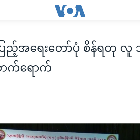
ြည့်အရေးတော်ပုံ စိန်ရတု လူ
 တက်ရောက်