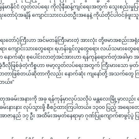
မြန်မာနိုင်ငံ လွတ်လပ်ရေး ကိုလိုနီဆန့်ကျင်ရေးအတွက် သွေးစည်းမှုပြ
းတော်ပုံအချိန် ကျောင်းသားငယ်တဦးအနေနဲ့ ကိုယ်တိုင်ပါဝင်ခဲ့ဖူ
ေးတော်ပုံကြီးဟာ အင်မတန်ကြီးမားတဲ့ အားလုံး တို့ဗမာအစည်းအရုံးက
ော၊ ကျောင်းသားတွေရော၊ ရဟန်းရှင်လူတွေရော၊ လယ်သမားတွေ
ာတာ နောက်ဆုံး စုပေါင်းလာတဲ့အင်အားဟာ ရန်ကုန်ရောက်တဲ့အခါမှာ အ
ဒီလိုဖြစ်ခဲ့တဲ့ကိစ္စဟာ ဗမာ့လွတ်လပ်ရေးအတွက် ကြီးမားသော မှတ်တ
ားလာတာဖြစ်တယ်ဆိုတာကိုလည်း နောက်ဆုံး ကျနော်တို့ အသက်တွေ ကြ
ါတယ်။”
ရတုအခမ်းအနားကို အခု ရန်ကုန်မှာလုပ်သလိုပဲ မန္တလေးမြို့မှာလည်း
းခမ်းနားနား လုပ်သွားဖို့ စီစဉ်ထားကြပါတယ်။ ၁၃၀၀ ပြည့် အရေးတော်
 အာဇာနည် ၁၇ ဦး အထိမ်းအမှတ်နေရာမှာ ဂုဏ်ပြုကျောက်စာဖွင့်ပွဲ ပြု