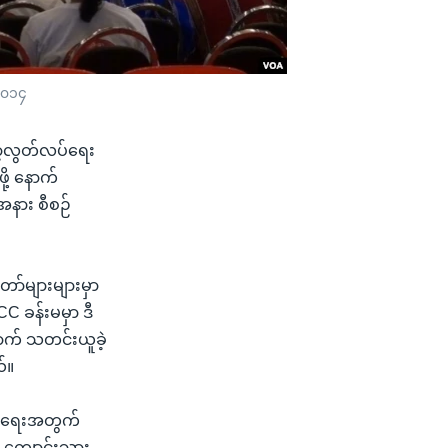
 ၂၀၁၄
်မာ့လွတ်လပ်ရေး
ို့ နောက်
အနား စီစဉ်
ာ်များများမှာ
CC ခန်းမမှာ ဒီ
ောက် သတင်းယူခဲ့
်။
့်အရေးအတွက်
နေ ကျောင်းသား