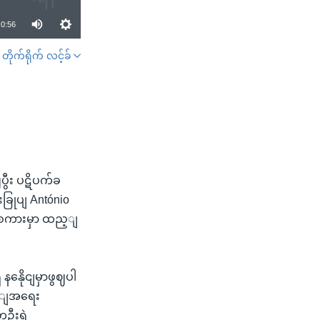
0:56
တိုက်ရိုက် လင့်ခ်
SHARE
ွီး ပဋိပက်ခ
ခြုပျ António
ကျစကားမှာ ထည့ျ
ိ နနေိုငျမှာဖွဈပါ
ှင့ျအရေး
တဦးရဲ့