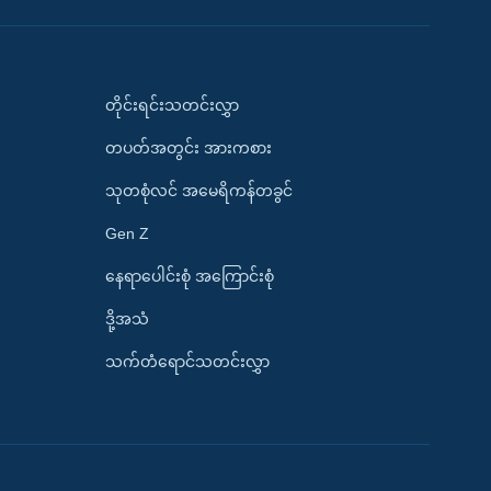
တိုင်းရင်းသတင်းလွှာ
တပတ်အတွင်း အားကစား
သုတစုံလင် အမေရိကန်တခွင်
Gen Z
နေရာပေါင်းစုံ အကြောင်းစုံ
ဒို့အသံ
သက်တံရောင်သတင်းလွှာ