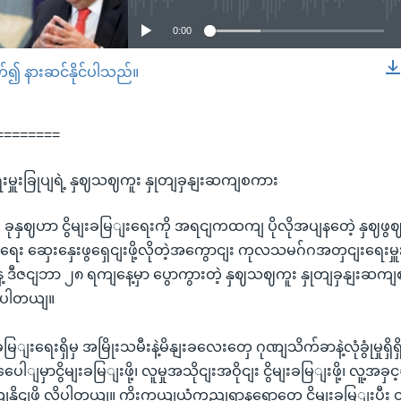
0:00
တ်၍ နားဆင်နိုင်ပါသည်။
EMBED
========
မှူးခြုပျရဲ့ နှဈသဈကူး နှုတျခှနျးဆကျစကား
ုနှဈဟာ ငွိမျးခမြျးရေးကို အရငျကထကျ ပိုလိုအပျနတေဲ့ နှဈဖွဈပ
း ဆှေးနှေးဖွရှေငျးဖို့လိုတဲ့အကွောငျး ကုလသမဂ်ဂအတှငျးရေးမှူး
ေ့ ဒီဇငျဘာ ၂၈ ရကျနေ့မှာ ပွောကွားတဲ့ နှဈသဈကူး နှုတျခှနျးဆ
ခဲ့ပါတယျ။
မြျးရေးရှိမှ အမြိုးသမီးနဲ့မိနျးခလေးတှေ ဂုဏျသိက်ခာနဲ့လုံခွုံမှုရှိရှ
ျမှာငွိမျးခမြျးဖို့၊ လူမှုအသိုငျးအဝိုငျး ငွိမျးခမြျးဖို့၊ လူ့အခ
ိုငျဖို့ လိုပါတယျ။ ကိုးကှယျယုံကွညျရာနရောတှေ ငွိမျးခမြျးပွီး 