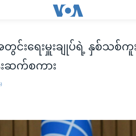
င်းရေးမှူးချုပ်ရဲ့ နှစ်သစ်ကူ
ွန်းဆက်စကား
န)