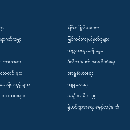
ပညာ
မြန်မာပြည်မှပေးစာ
အနာဂတ်ကမ္ဘာ
မြင်ကွင်းကျယ်မှတ်စုများ
ကမ္ဘာတလွှားခရီးသွား
း အားကစား
ဒီသီတင်းပတ် အာရှနိုင်ငံရေး
ားသတင်းများ
အာရှစီးပွားရေး
်မာ နှိုင်းယှဉ်ချက်
ကျန်းမာရေး
ပြားသတင်းများ
အမျိုးသမီးကဏ္ဍ
ရိုဟင်ဂျာအရေး မျှော်လင့်ချက်