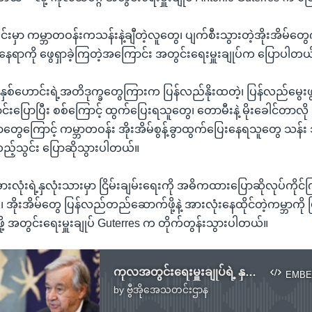
းမှာ ကမ္ဘာတဝန်းကသန်းနဲ့ချီတဲ့လူတွေ၊ ပျက်စီးသွားတဲ့အိုးအိမ်တွေကိုစ
်တဲ့နေရာကို ဖွေရှာခဲ့ကြတဲ့အကြောင်း အတွင်းရေးမှူးချုပ်က ပြောပါတယ
 နှစ်ဟောင်းရဲ့အတိဒုက္ခတွေကြားက ပြန်လည်နိုးထတဲ့၊ ပြန်လည်မွေးဖ
းပြောပြီး စစ်ကြောင့် ထွက်ပြေးရသူတွေ၊ တောမီးနဲ့ မိုးခေါင်တာလ
ာတွေကြောင့် ကမ္ဘာတဝန်း အိုးအိမ်စွန့်ခွာထွက်ပြေးနေရသူတွေ သန်း
့်သွင်း ပြောဆိုသွားပါတယ်။
ားလုံးရဲ့နှလုံးသားမှာ ငြိမ်းချမ်းရေးကို အဓိကထားပြောဆိုလုပ်ကိုင်ကြ
 အိုးအိမ်တွေ ပြန်လည်တည်ဆောက်ဖို့နဲ့ အားလုံးနေထိုင်တဲ့ကမ္ဘာကို
ု့ အတွင်းရေးမှူးချုပ် Guterres က တိုက်တွန်းသွားပါတယ်။
ကုလအတွင်းရေးမှူးချုပ်ရဲ့ နှစ်သစ်ကူး နှုတ်ခွန်းဆက်စကား.mp3
EMBE
by
ဗွီအိုအေသတင်းဌာန
No media source currently available