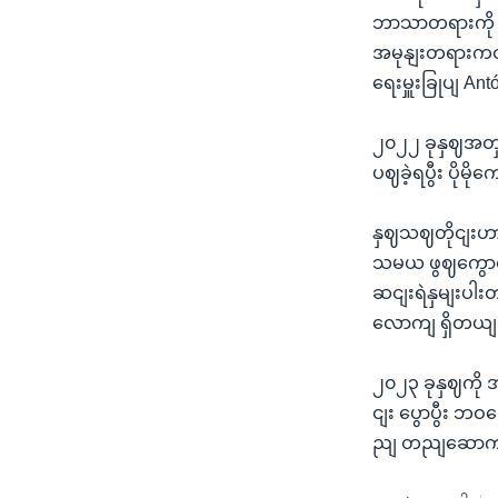
ဘာသာတရားကို တဦ
အမုနျးတရားကငျးစ
ရေးမှူးခြုပျ An
၂၀၂၂ ခုနှဈအတှင
ပဈခဲ့ရပွီး ပိုမ
နှဈသဈတိုငျးဟာ
သမယ ဖွဈကွောငျး
ဆငျးရဲနှမျးပါ
လောကျ ရှိတယျလ
၂၀၂၃ ခုနှဈကို အ
ငျး ပွောပွီး ဘ
ညျ တညျဆောကျနို