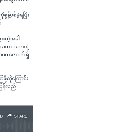
ွန့်ပစ်ခဲ့ရပြီး
်။
ွားတဲ့အခါ
ို သဘာဝဘေးနဲ့
 ၁၀၀ လောက် ရှိ
ဖို့လိုကြောင်း
 ပြန်လည်
D
SHARE