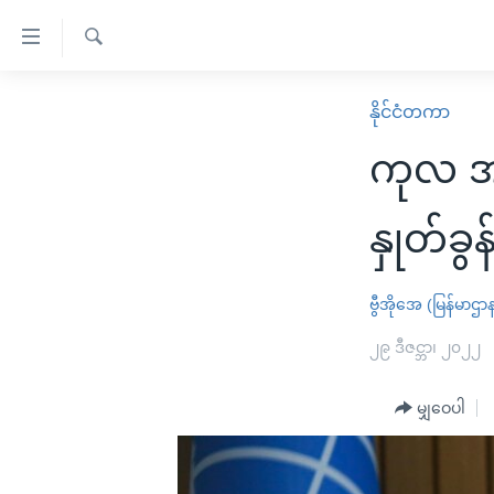
သုံး
ရ
ရှာဖွေ
လွယ်ကူ
မူလစာမျက်နှာ
နိုင်ငံတကာ
ရ
စေ
မြန်မာ
လာ
ကုလ အတွ
သည့်
ဒ်
ကမ္ဘာ့သတင်းများ
Link
ဗွီဒီယို
နိုင်ငံတကာ
နှုတ်ခ
များ
သတင်းလွတ်လပ်ခွင့်
အမေရိကန်
ပင်မ
ရပ်ဝန်းတခု လမ်းတခု အလွန်
တရုတ်
ဗွီအိုအေ (မြန်မာဌာ
အကြောင်းအရာ
အင်္ဂလိပ်စာလေ့လာမယ်
အစ္စရေး-ပါလက်စတိုင်း
၂၉ ဒီဇင္ဘာ၊ ၂၀၂၂
သို့
အပတ်စဉ်ကဏ္ဍများ
အမေရိကန်သုံးအီဒီယံ
ကျော်
မျှဝေပါ
ကြည့်
ရေဒီယိုနှင့်ရုပ်သံ အချက်အလက်များ
မကြေးမုံရဲ့ အင်္ဂလိပ်စာ
ရေဒီယို
ရန်
ရေဒီယို/တီဗွီအစီအစဉ်
ရုပ်ရှင်ထဲက အင်္ဂလိပ်စာ
တီဗွီ
ပင်မ