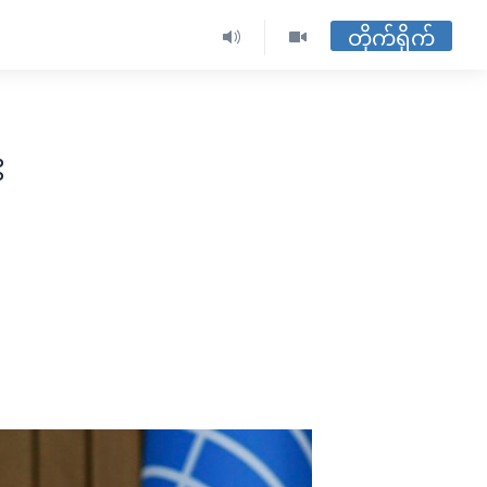
တိုက်ရိုက်
း