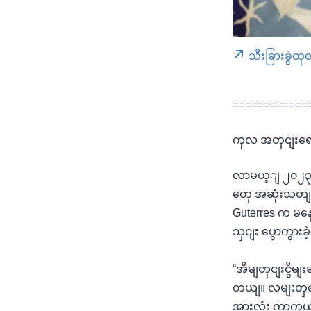
သီးခြားခွဲထု
============
ကုလ အတှငျးရေး
လာမယ့ျ ၂၀၂၃ ခ
တှေ အဆုံးသတျရေ
Guterres က မန
သှငျး ပွောကွား
“အိမျတှငျးငွိမျးခ
တယျ။ လမျးတှပေေါ
အားလုံး ကာကှယျန