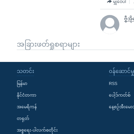
မျှဝေပါ
ဗွီအ
အခြားဖတ်ရှုစရာများ
သတင်း
၀န်ဆောင်မှ
မြန်မာ
RSS
နိုင်ငံတကာ
ပေါ့ဒ်ကတ်စ်
အမေရိကန်
နေ့စဉ်အီးမေ
တရုတ်
အစ္စရေး-ပါလက်စတိုင်း