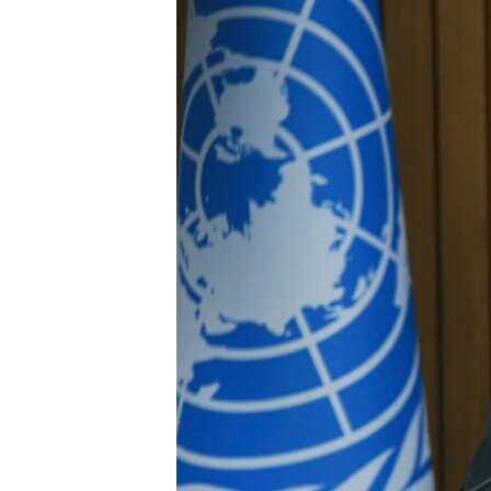
သုတပဒေသာ အင်္ဂလိပ်စာ
အ
ညွန်း
စာမျက်နှာ
သို့
ကျော်
ကြည့်
ရန်
ရှာဖွေ
ရန်
နေရာ
သို့
ကျော်
ရန်