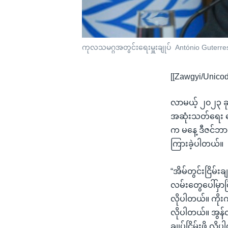
ကုလသမဂ္ဂအတွင်းရေးမှူးချုပ် António Guterr
[[Zawgyi/Unicod
လာမယ့် ၂၀၂၃ ခုန
အဆုံးသတ်ရေး ဆွေ
က မနေ့ ဒီဇင်ဘာ 
ကြားခဲ့ပါတယ်။
“အိမ်တွင်းငြိမ်းခ
လမ်းတွေပေါ်မှာငြိမ
လိုပါတယ်။ ကိုး
လိုပါတယ်။ အွန်လိ
ချုပ်ငြိမ်းဖို့ 