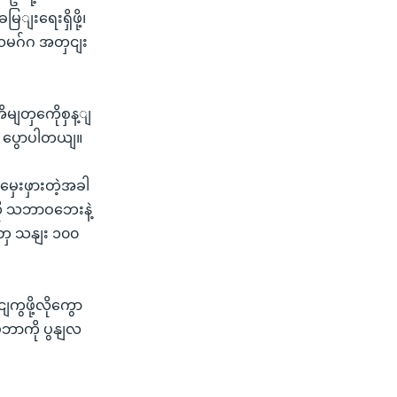
ျးရေးရှိဖို့၊
ုလသမဂ်ဂ အတှငျး
ိမျတှကေိုစှန့ျ
ျက ပွောပါတယျ။
ှေးဖှားတဲ့အခါ
လို သဘာဝဘေးနဲ့
ှေ သနျး ၁၀၀
ကွဖို့လိုကွော
မ်ဘာကို ပွနျလ