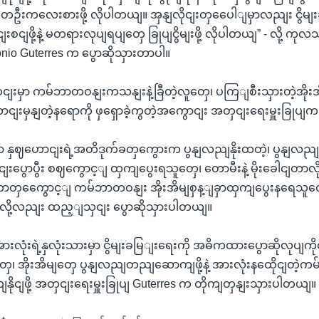
းကလေးစားဖို့ လိုပါတယျ။ အှနျလိုငျးတှပေေါျမှာလညျး ငွိမျးခမြ
ငျဖို့နဲ့ မတရားလုပျရပျတှေ ခြုပျငွိမျးဖို့ လိုပါတယျ” - လို့ က
tónio Guterres က ပွောဆိုသှားတာပါ။
ျးမှာ ကမ်ဘာတဝနျးကသနျးနဲ့ခြီတဲ့လူတှေ၊ ပကြျစီးသှားတဲ့အိုးအ
ိုကောငျးမှနျတဲ့နရောကို ဖှရှောခဲ့ကွတဲ့အကွောငျး အတှငျးရေးမှူးခြုပ
 နှဈဟောငျးရဲ့အတိဒုက်ခတှကွေားက ပွနျလညျနိုးထတဲ့၊ ပွနျလညျမ
ပွောပွီး စဈကွောင့ျ ထှကျပွေးရသူတှေ၊ တောမီးနဲ့ မိုးခေါငျတာ
းတာတှကွေောင့ျ ကမ်ဘာတဝနျး အိုးအိမျစှန့ျခှာထှကျပွေးနရေသူတ
ို့လညျး ထည့ျသှငျး ပွောဆိုသှားပါတယျ။
ားလုံးရဲ့နှလုံးသားမှာ ငွိမျးခမြျးရေးကို အဓိကထားပွောဆိုလုပျကိုငျ
ဝတှေ၊ အိုးအိမျတှေ ပွနျလညျတညျဆောကျဖို့နဲ့ အားလုံးနထေိုငျတဲ့က
ငျဖို့ အတှငျးရေးမှူးခြုပျ Guterres က တိုကျတှနျးသှားပါတယျ။