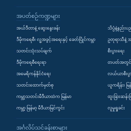
အပတ်စဉ်ကဏ္ဍများ
အယ်ဒီတာနဲ့ ဆွေးနွေးခန်း
သိပ္ပံနဲ့နည်း
ဒီမိုကရေစီ၊ လူ့အခွင့်အရေးနှင့် ခေတ်ပြိုင်ကမ္ဘာ
ဥတုရာသီနဲ့ 
သတင်းသုံးသပ်ချက်
စီးပွားရေး
ဒီမိုကရေစီရေးရာ
တပတ်အတွင်
အမေရိကန်နိုင်ငံရေး
လယ်ယာစီးပွ
သတင်းထောက်မှတ်စု
ယူကရိန်း၊ မြန
ကမ္ဘာ့သတင်းမီဒီယာထဲက မြန်မာ
ထူးခြားဆန်း
ကမ္ဘာ့ မြန်မာ့ မီဒီယာမြင်ကွင်း
လူမှုရှုခင်း
အင်္ဂလိပ်သင်ခန်းစာများ