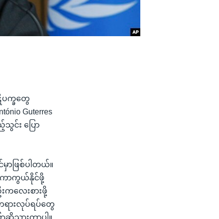
ဋိပက္ခတွေ
ntónio Guterres
်သွင်း ပြော
နိုင်မှာဖြစ်ပါတယ်။
ကာကွယ်နိုင်ဖို့
ဦးကလေးစားဖို့
့ မတရားလုပ်ရပ်တွေ
ပြောဆိုသွားတာပါ။