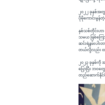
၂၀၂၂ ခုနှစ်အတွင်
ပိုမိုကောင်းမွန
နှစ်သစ်တိုင်းဟာ
သမယ ဖြစ်ကြောင်
ဆင်းရဲနွမ်းပါးတ
တယ်လို့လည်း ထည
၂၀၂၃ ခုနှစ်ကို အ
ပြောပြီး ဘဝတွေ၊
တည်ဆောက်နိုင်ဖိ