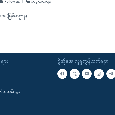
Follow us
ပရင့်ထုတ်ရန်
ိုအေ (မြန်မာဌာန)
ုများ
ဗွီအိုအေ လူမှုကွန်ယက်များ
းလ်သတင်းလွှာ