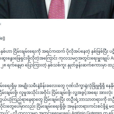
es
e]]
ှစ်ဟာ ငြိမ်းချမ်းရေးကို အရင်ကထက် ပိုလိုအပ်နေတဲ့ နှစ်ဖြစ်ပြီး ပ
းနွေးဖြေရှင်းဖို့လိုတဲ့အကြောင်း ကုလသမဂ္ဂအတွင်းရေးမှူးချုပ် A
၂၈ ရက်နေ့မှာ ပြောကြားတဲ့ နှစ်သစ်ကူး နှုတ်ခွန်းဆက်စကားမှာ ထည့
ျမ်းရေးရှိမှ အမျိုးသမီးနဲ့မိန်းခလေးတွေ ဂုဏ်သိက္ခာနဲ့လုံခြုံမှုရှိရှိ နေ
်းချမ်းဖို့၊ လူမှုအသိုင်းအဝိုင်း ငြိမ်းချမ်းဖို့၊ လူ့အခွင့်အရေး အားလုံး 
ကွယ်ယုံကြည်ရာနေရာတွေ ငြိမ်းချမ်းပြီး တဦးရဲ့ဘာသာတရားကို တ
ုင်းတွေပေါ်မှာလည်း ငြိမ်းချမ်းရေးရှိဖို့၊ အမုန်းတရားကင်းစင်ဖို့နဲ
လိုပါတယ်” - လို့ ကုလသမဂ္ဂ အတွင်းရေးမှူးချုပ် António Guterres က 